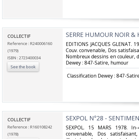
‎SERRE HUMOUR NOIR &
‎COLLECTIF‎
Reference : R240006160
‎EDITIONS JACQUES GLENAT. 197
Couv. convenable, Dos satisfaisan
(1979)
Nombreux dessins en couleur, dans 
ISBN : 2723400034
Dewey : 847-Satire, humour‎
See the book
‎ Classification Dewey : 847-Satir
‎SEXPOL N°28 - SENTIMEN
‎COLLECTIF‎
Reference : R160108242
‎SEXPOL. 15 MARS 1978. In-4
convenable, Dos satisfaisant
(1978)