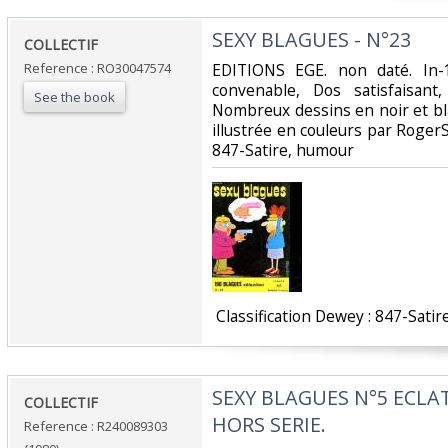
‎SEXY BLAGUES - N°23‎
‎COLLECTIF‎
Reference : RO30047574
‎EDITIONS EGE. non daté. In-
convenable, Dos satisfaisant,
See the book
Nombreux dessins en noir et bl
illustrée en couleurs par RogerSam
847-Satire, humour‎
‎ Classification Dewey : 847-Satir
‎SEXY BLAGUES N°5 ECL
‎COLLECTIF‎
HORS SERIE.‎
Reference : R240089303