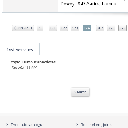
Dewey : 847-Satire, humour‎
...
...
124
Previous
1
121
122
123
207
290
373
Last searches
topic : Humour anecdotes
Results : 11447
Search
Thematic catalogue
Booksellers, join us