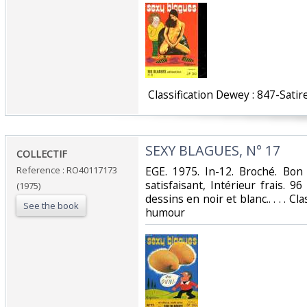
‎ Classification Dewey : 847-Satir
‎SEXY BLAGUES, N° 17‎
‎COLLECTIF‎
Reference : RO40117173
‎EGE. 1975. In-12. Broché. Bon
satisfaisant, Intérieur frais. 
(1975)
dessins en noir et blanc.. . . . Cl
See the book
humour‎