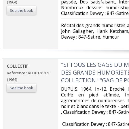
passée, Dos satisfaisant, Inté
(1964)
Nombreux dessins humoristiqu
See the book
Classification Dewey : 847-Satir
‎Récital des grands humoristes a
John Gallagher, Hank Ketcham, 
Dewey : 847-Satire, humour‎
‎"SI TOUS LES GAGS DU M
‎COLLECTIF‎
DES GRANDS HUMORISTE
Reference : RO30126205
COLLECTION ""GAG DE PO
(1964)
See the book
‎DUPUIS. 1964. In-12. Broché.
Coiffe en pied abîmée, In
agrémentées de nombreuses ill
noir et blanc dans le texte - petit
. Classification Dewey : 847-Sati
‎ Classification Dewey : 847-Satir