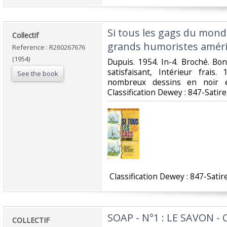
‎Si tous les gags du monde
‎Collectif‎
grands humoristes améric
Reference : R260267676
(1954)
‎Dupuis. 1954. In-4. Broché. Bo
satisfaisant, Intérieur frai
See the book
nombreux dessins en noir et
Classification Dewey : 847-Satir
‎ Classification Dewey : 847-Satir
‎SOAP - N°1 : LE SAVON -
‎COLLECTIF‎