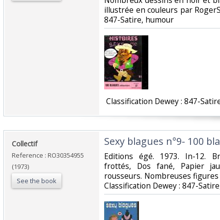
Nombreux dessins en noir et bl
illustrée en couleurs par RogerSam
847-Satire, humour‎
‎ Classification Dewey : 847-Satir
‎Sexy blagues n°9- 100 bla
‎Collectif‎
Reference : RO30354955
‎Editions égé. 1973. In-12. B
frottés, Dos fané, Papier j
(1973)
rousseurs. Nombreuses figures en 
See the book
Classification Dewey : 847-Satir