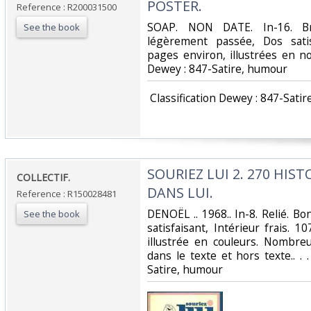
POSTER.‎
Reference : R200031500
‎SOAP. NON DATE. In-16. Br
See the book
légèrement passée, Dos satisf
pages environ, illustrées en noir
Dewey : 847-Satire, humour‎
‎ Classification Dewey : 847-Satir
‎SOURIEZ LUI 2. 270 HIS
‎COLLECTIF.‎
DANS LUI.‎
Reference : R150028481
‎DENOËL .. 1968.. In-8. Relié. B
See the book
satisfaisant, Intérieur frais. 
illustrée en couleurs. Nombre
dans le texte et hors texte.. . .
Satire, humour‎