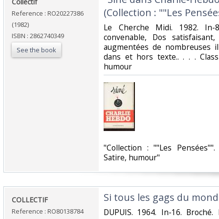
‎Collectif‎
(Collection : ""Les Pensées
Reference : RO20227386
(1982)
‎Le Cherche Midi. 1982. In-
ISBN : 2862740349
convenable, Dos satisfaisant,
augmentées de nombreuses ill
See the book
dans et hors texte.. . . . Clas
humour‎
‎"Collection : ""Les Pensées""
Satire, humour"‎
‎Si tous les gags du monde 
‎COLLECTIF‎
Reference : RO80138784
‎DUPUIS. 1964. In-16. Broché.