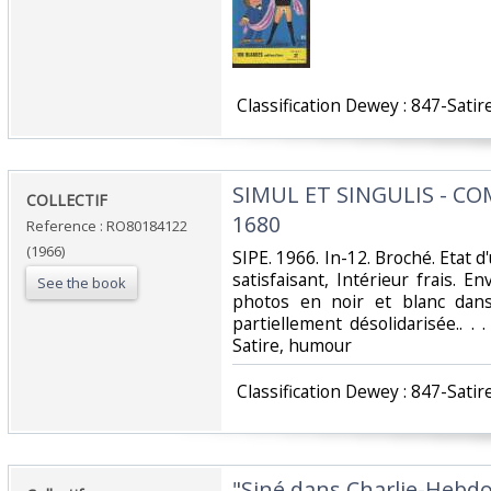
‎ Classification Dewey : 847-Satir
‎SIMUL ET SINGULIS - CO
‎COLLECTIF‎
1680‎
Reference : RO80184122
(1966)
‎SIPE. 1966. In-12. Broché. Etat 
satisfaisant, Intérieur frais.
See the book
photos en noir et blanc dans
partiellement désolidarisée.. . .
Satire, humour‎
‎ Classification Dewey : 847-Satir
‎"Siné dans Charlie-Hebdo