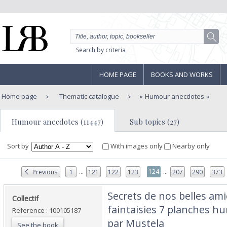
Search by criteria
HOME PAGE
BOOKS AND WORKS
Home page
Thematic catalogue
Humour anecdotes
Humour anecdotes (11447)
Sub topics (27)
Sort by
With images only
Nearby only
...
...
124
Previous
1
121
122
123
207
290
373
‎Secrets de nos belles am
‎Collectif‎
faintaisies 7 planches h
Reference : 100105187
par Mustela‎
See the book