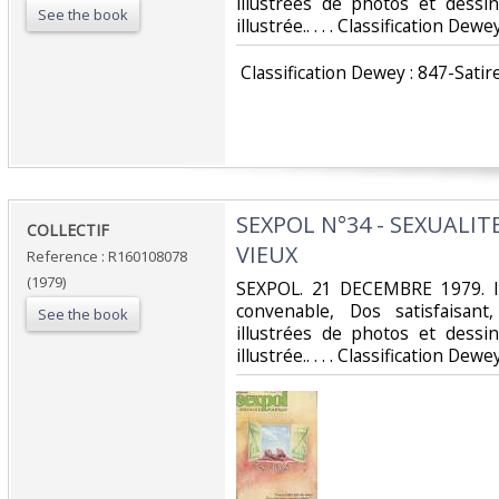
illustrées de photos et dessi
See the book
illustrée.. . . . Classification Dew
‎ Classification Dewey : 847-Satir
‎SEXPOL N°34 - SEXUALIT
‎COLLECTIF‎
VIEUX‎
Reference : R160108078
(1979)
‎SEXPOL. 21 DECEMBRE 1979. In
convenable, Dos satisfaisant
See the book
illustrées de photos et dessi
illustrée.. . . . Classification Dew