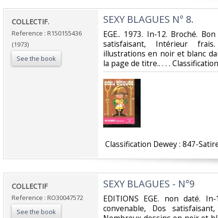
‎SEXY BLAGUES N° 8.‎
‎COLLECTIF.‎
Reference : R150155436
‎EGE.. 1973. In-12. Broché. Bo
satisfaisant, Intérieur fr
(1973)
illustrations en noir et blanc da
See the book
la page de titre.. . . . Classifica
‎ Classification Dewey : 847-Satir
‎SEXY BLAGUES - N°9‎
‎COLLECTIF‎
Reference : RO30047572
‎EDITIONS EGE. non daté. In-
convenable, Dos satisfaisant,
See the book