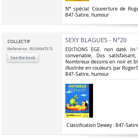
‎N° spécial. Couverture de Rog
847-Satire, humour‎
‎SEXY BLAGUES - N°20‎
‎COLLECTIF‎
Reference : RO30047573
‎EDITIONS EGE. non daté. In-
convenable, Dos satisfaisant,
See the book
Nombreux dessins en noir et bl
illustrée en couleurs par RogerSam
847-Satire, humour‎
‎ Classification Dewey : 847-Satir