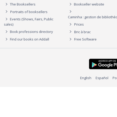
The Booksellers
Bookseller website
Portraits of booksellers
Caminha : gestion de biblioth
Events (Shows, Fairs, Public
sales)
Prices
Book professions directory
Bric à brac
Find our books on Addall
Free Software
English
Español
Po