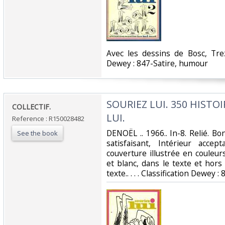
‎Avec les dessins de Bosc, Trez
Dewey : 847-Satire, humour‎
‎SOURIEZ LUI. 350 HISTO
‎COLLECTIF.‎
LUI.‎
Reference : R150028482
‎DENOËL .. 1966.. In-8. Relié. B
See the book
satisfaisant, Intérieur acce
couverture illustrée en couleu
et blanc, dans le texte et hors
texte.. . . . Classification Dewey 