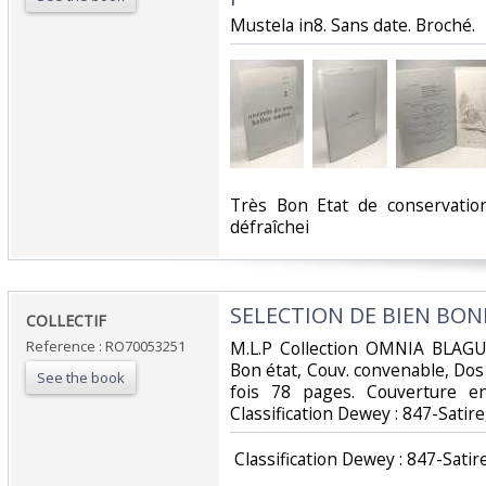
‎Mustela in8. Sans date. Broché.‎
‎Très Bon Etat de conservati
défraîchei‎
‎SELECTION DE BIEN BON
‎COLLECTIF‎
Reference : RO70053251
‎M.L.P Collection OMNIA BLAGUE
Bon état, Couv. convenable, Dos s
See the book
fois 78 pages. Couverture en
Classification Dewey : 847-Satir
‎ Classification Dewey : 847-Satir