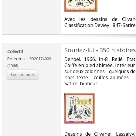
‎Avec les dessins de Clivane
Classification Dewey : 847-Satir
‎Souriez-lui - 350 histoires
‎Collectif‎
Reference : R320174009
‎Denoël. 1966. In-8. Relié. Et
Coiffe en pied abîmée, Intérieur
(1966)
sur deux colonnes - quelques de
See the book
hors texte - coiffes abîmées.. . 
Satire, humour‎
‎Dessins de Clivanel, Lassalvy,