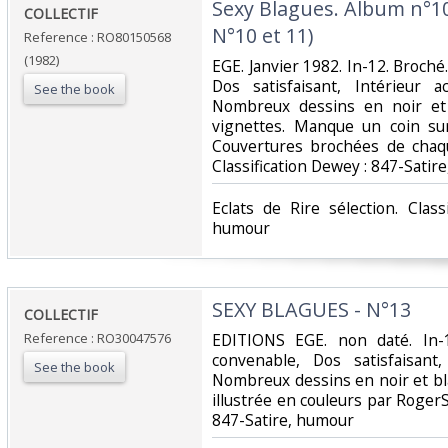
‎Sexy Blagues. Album n°10
‎COLLECTIF‎
N°10 et 11)‎
Reference : RO80150568
(1982)
‎EGE. Janvier 1982. In-12. Broché
Dos satisfaisant, Intérieur 
See the book
Nombreux dessins en noir et 
vignettes. Manque un coin sur
Couvertures brochées de chaqu
Classification Dewey : 847-Satir
‎Eclats de Rire sélection. Clas
humour‎
‎SEXY BLAGUES - N°13‎
‎COLLECTIF‎
Reference : RO30047576
‎EDITIONS EGE. non daté. In-
convenable, Dos satisfaisant,
See the book
Nombreux dessins en noir et bl
illustrée en couleurs par RogerSam
847-Satire, humour‎