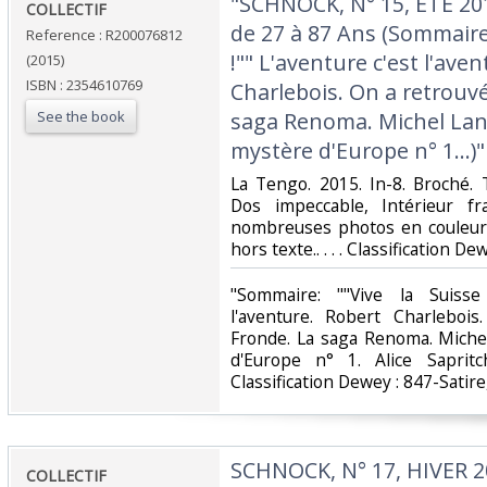
‎"SCHNOCK, N° 15, ETE 20
‎COLLECTIF‎
de 27 à 87 Ans (Sommaire: 
Reference : R200076812
!"" L'aventure c'est l'ave
(2015)
ISBN : 2354610769
Charlebois. On a retrouvé
See the book
saga Renoma. Michel Lan
mystère d'Europe n° 1...)"‎
‎La Tengo. 2015. In-8. Broché. 
Dos impeccable, Intérieur fr
nombreuses photos en couleur 
hors texte.. . . . Classification D
‎"Sommaire: ""Vive la Suisse
l'aventure. Robert Charleboi
Fronde. La saga Renoma. Miche
d'Europe n° 1. Alice Sapritc
Classification Dewey : 847-Satire
‎SCHNOCK, N° 17, HIVER 2
‎COLLECTIF‎