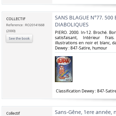
‎SANS BLAGUE N°77. 500
‎COLLECTIF‎
DIABOLIQUES‎
Reference : RO20141668
(2000)
‎PIERO. 2000. In-12. Broché. Bo
satisfaisant, Intérieur fr
See the book
illustrations en noir et blanc, dan
Dewey : 847-Satire, humour‎
‎ Classification Dewey : 847-Satir
‎Sans-Gêne, 1ere année, 
‎Collectif‎