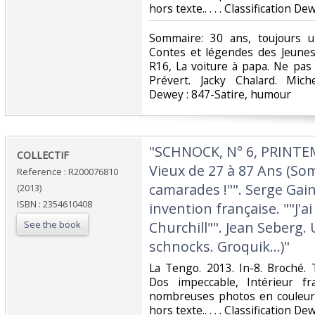
hors texte.. . . . Classification D
‎Sommaire: 30 ans, toujours 
Contes et légendes des Jeunes
R16, La voiture à papa. Ne pas 
Prévert. Jacky Chalard. Miche
Dewey : 847-Satire, humour‎
‎"SCHNOCK, N° 6, PRINTE
‎COLLECTIF‎
Vieux de 27 à 87 Ans (Som
Reference : R200076810
camarades !"". Serge Gai
(2013)
ISBN : 2354610408
invention française. ""J'ai
See the book
Churchill"". Jean Seberg.
schnocks. Groquik...)"‎
‎La Tengo. 2013. In-8. Broché. 
Dos impeccable, Intérieur fr
nombreuses photos en couleur 
hors texte.. . . . Classification D