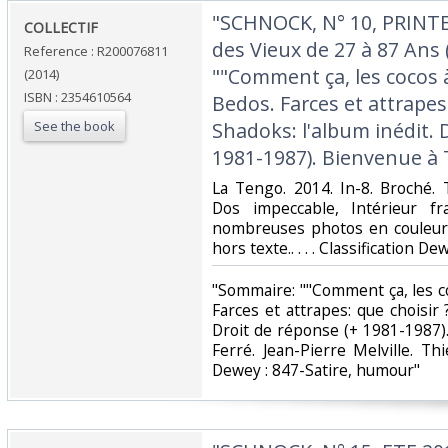
‎"SCHNOCK, N° 10, PRINT
‎COLLECTIF‎
des Vieux de 27 à 87 Ans
Reference : R200076811
""Comment ça, les cocos 
(2014)
ISBN : 2354610564
Bedos. Farces et attrapes:
See the book
Shadoks: l'album inédit. 
1981-1987). Bienvenue à Tint
‎La Tengo. 2014. In-8. Broché. 
Dos impeccable, Intérieur fr
nombreuses photos en couleur 
hors texte.. . . . Classification D
‎"Sommaire: ""Comment ça, les 
Farces et attrapes: que choisir 
Droit de réponse (+ 1981-1987).
Ferré. Jean-Pierre Melville. Thie
Dewey : 847-Satire, humour"‎