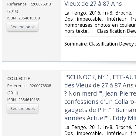
Vieux de 27 à 87 Ans‎
Reference : R200076813
(2016)
‎La Tengo. 2016. In-8. Broché. 
ISBN : 2354610858
Dos impeccable, Intérieur fr
nombreuses photos en couleur 
See the book
hors texte.. . . . Classification D
‎Sommaire: Classification Dewey 
‎"SCHNOCK, N° 1, ETE-A
‎COLLECTIF‎
des Vieux de 27 à 87 Ans 
Reference : R200076808
? Non merci"", Jean-Pierre
(2011)
ISBN : 2354610165
confessions d'un Collaro-B
See the book
gadgets de PIF !"" Berna
années Actuel"". Eddy Mitch
‎La Tengo. 2011. In-8. Broché. 
Dos impeccable, Intérieur fr