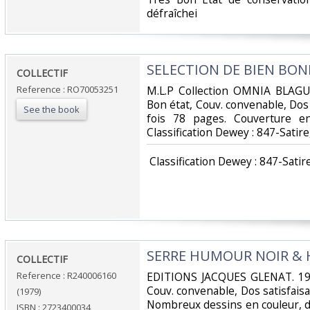
défraîchei‎
‎SELECTION DE BIEN BON
‎COLLECTIF‎
Reference : RO70053251
‎M.L.P Collection OMNIA BLAGUE
Bon état, Couv. convenable, Dos s
See the book
fois 78 pages. Couverture en
Classification Dewey : 847-Satir
‎ Classification Dewey : 847-Satir
‎SERRE HUMOUR NOIR &
‎COLLECTIF‎
Reference : R240006160
‎EDITIONS JACQUES GLENAT. 197
Couv. convenable, Dos satisfaisan
(1979)
Nombreux dessins en couleur, dans 
ISBN : 2723400034