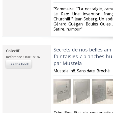
‎"Sommaire: ""La nostalgie, cam
Le Rap: Une invention frança
Churchill"". Jean Seberg. Un apé
Gérard Guégan. Boules Quies...
Satire, humour"‎
‎Secrets de nos belles am
‎Collectif‎
faintaisies 7 planches h
Reference : 100105187
par Mustela‎
See the book
‎Mustela in8. Sans date. Broché.‎
‎Très Bon Etat de conservati