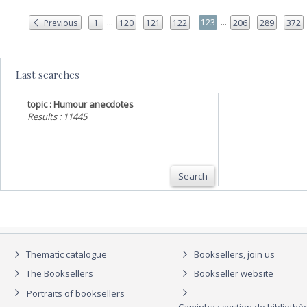
...
...
123
Previous
1
120
121
122
206
289
372
Last searches
topic : Humour anecdotes
Results : 11445
Search
Thematic catalogue
Booksellers, join us
The Booksellers
Bookseller website
Portraits of booksellers
Caminha : gestion de biblioth