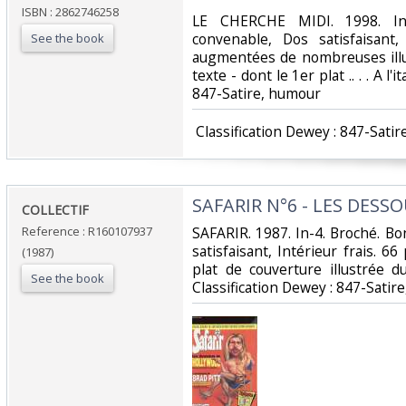
ISBN : 2862746258
‎LE CHERCHE MIDI. 1998. In-
convenable, Dos satisfaisant,
See the book
augmentées de nombreuses illus
texte - dont le 1er plat .. . . A l'
847-Satire, humour‎
‎ Classification Dewey : 847-Satir
‎SAFARIR N°6 - LES DES
‎COLLECTIF‎
Reference : R160107937
‎SAFARIR. 1987. In-4. Broché. B
satisfaisant, Intérieur frais. 6
(1987)
plat de couverture illustrée du 
See the book
Classification Dewey : 847-Satir