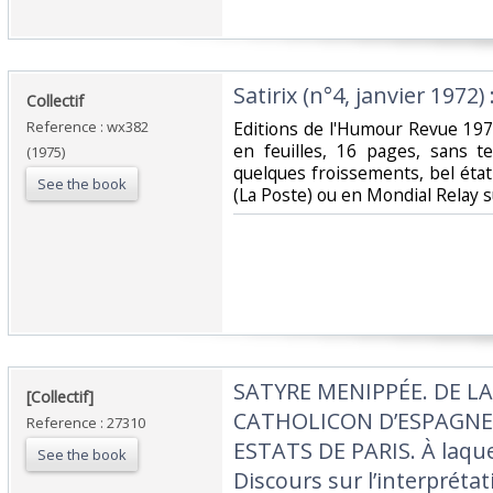
‎Satirix (n°4, janvier 1972) 
‎Collectif‎
Reference : wx382
‎Editions de l'Humour Revue 197
en feuilles, 16 pages, sans te
(1975)
quelques froissements, bel état
See the book
(La Poste) ou en Mondial Relay 
‎SATYRE MENIPPÉE. DE L
‎[Collectif]‎
CATHOLICON D’ESPAGNE 
Reference : 27310
ESTATS DE PARIS. À laque
See the book
Discours sur l’interpréta