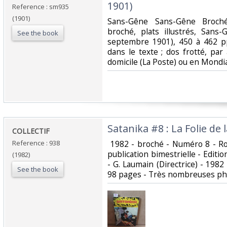
1901)‎
Reference : sm935
(1901)
‎Sans-Gêne Sans-Gêne Broch
broché, plats illustrés, Sans
See the book
septembre 1901), 450 à 462 pp.
dans le texte ; dos frotté, par 
domicile (La Poste) ou en Mondi
‎Satanika #8 : La Folie de 
‎COLLECTIF ‎
Reference : 938
‎ 1982 - broché - Numéro 8 - 
publication bimestrielle - Editio
(1982)
- G. Laumain (Directrice) - 1982
See the book
98 pages - Très nombreuses phot