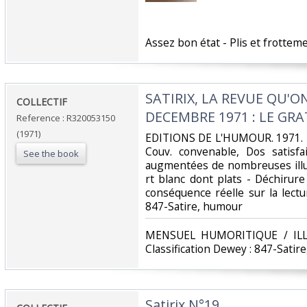
‎Assez bon état - Plis et frotteme
‎SATIRIX, LA REVUE QU'ON
‎COLLECTIF‎
DECEMBRE 1971 : LE GRAT
Reference : R320053150
(1971)
‎EDITIONS DE L'HUMOUR. 1971. In
Couv. convenable, Dos satisfa
See the book
augmentées de nombreuses illus
rt blanc dont plats - Déchirure
conséquence réelle sur la lecture
847-Satire, humour‎
‎MENSUEL HUMORITIQUE / IL
Classification Dewey : 847-Satir
‎Satirix N°19‎