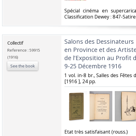
‎Spécial cinéma en supercaric
Classification Dewey : 847-Satir
‎Salons des Dessinateurs
‎Collectif‎
en Province et des Artis
Reference : 59915
de l'Exposition au Profit
(1916)
9-25 Décembre 1916‎
See the book
‎1 vol. in-8 br., Salles des Fêtes 
[1916 ], 24 pp.‎
‎Etat très satisfaisant (rouss.)‎