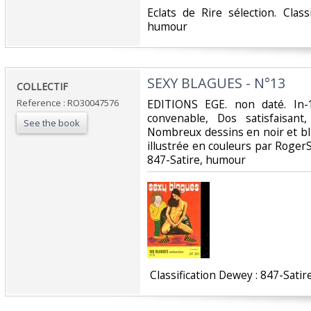
‎Eclats de Rire sélection. Clas
humour‎
‎SEXY BLAGUES - N°13‎
‎COLLECTIF‎
Reference : RO30047576
‎EDITIONS EGE. non daté. In-
convenable, Dos satisfaisant,
See the book
Nombreux dessins en noir et bl
illustrée en couleurs par RogerSam
847-Satire, humour‎
‎ Classification Dewey : 847-Satir