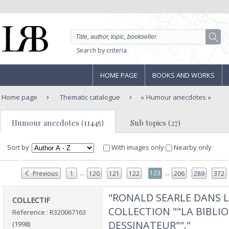
Search by criteria
HOME PAGE
BOOKS AND WORKS
Home page
Thematic catalogue
Humour anecdotes
Humour anecdotes (11445)
Sub topics (27)
Sort by
With images only
Nearby only
...
...
123
Previous
1
120
121
122
206
289
372
‎"RONALD SEARLE DANS 
‎COLLECTIF‎
COLLECTION ""LA BIBL
Reference : R320067163
DESSINATEUR""."‎
(1998)