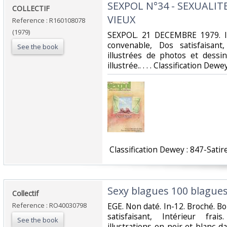
‎SEXPOL N°34 - SEXUALIT
‎COLLECTIF‎
VIEUX‎
Reference : R160108078
(1979)
‎SEXPOL. 21 DECEMBRE 1979. In
convenable, Dos satisfaisant
See the book
illustrées de photos et dessi
illustrée.. . . . Classification Dew
‎ Classification Dewey : 847-Satir
‎Sexy blagues 100 blagues
‎Collectif‎
Reference : RO40030798
‎EGE. Non daté. In-12. Broché. B
satisfaisant, Intérieur fr
See the book
illustrations en noir et blanc dans