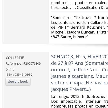
nombreuses photos en couleur 
hors texte.. . . . Classification D
‎"Sommaire: ""Le travail ? Non 
Les confessions d'un Collaro-Bo
de PIF !"" Bernard Kouchner, 
Mitchell. Isadora Duncan. Tristan
: 847-Satire, humour"‎
‎SCHNOCK, N° 5, HIVER 20
‎COLLECTIF‎
de 27 à 87 Ans (Sommaire
Reference : R200076809
ordure !, Le Père Noël. C
(2013)
ISBN : 235461036X
Jeunes giscardiens. Mauri
See the book
voiture à papa. Ne pas ou
Jacques Prévert...)‎
‎La Tengo. 2013. In-8. Broché. 
Dos impeccable, Intérieur fr
nombreuses photos en couleur 