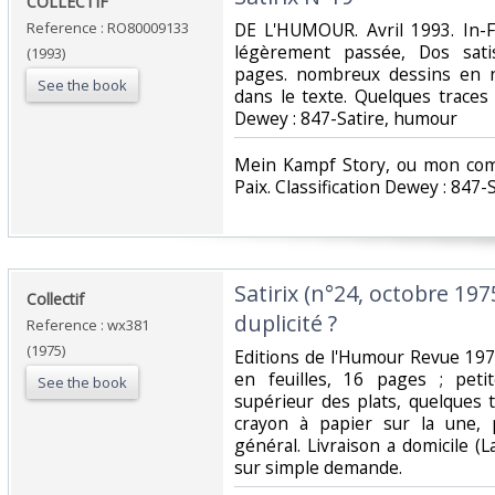
‎COLLECTIF‎
Reference : RO80009133
‎DE L'HUMOUR. Avril 1993. In-F
légèrement passée, Dos satisf
(1993)
pages. nombreux dessins en n
See the book
dans le texte. Quelques traces d'
Dewey : 847-Satire, humour‎
‎Mein Kampf Story, ou mon com
Paix. Classification Dewey : 847-
‎Satirix (n°24, octobre 197
‎Collectif‎
duplicité ?‎
Reference : wx381
(1975)
‎Editions de l'Humour Revue 197
en feuilles, 16 pages ; peti
See the book
supérieur des plats, quelques t
crayon à papier sur la une, 
général. Livraison a domicile (
sur simple demande.‎