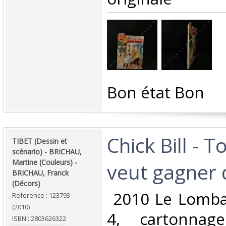
‎Bon état Bon ‎
‎Chick Bill - 
‎TIBET (Dessin et
scénario) - BRICHAU,
Martine (Couleurs) -
veut gagner de
BRICHAU, Franck
(Décors) ‎
‎ 2010 Le Lomba
Reference : 123793
(2010)
4, cartonnage
ISBN : 2803626322