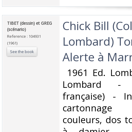
‎Chick Bill (C
‎TIBET (dessin) et GREG
(scénario)‎
Lombard) To
Reference : 104931
(1961)
See the book
Alerte à Marr
‎ 1961 Ed. Lomb
Lombard - 
française) - I
cartonnage 
couleurs, dos to
à damier - 