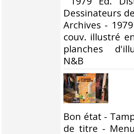
‎ 1979 Ed. Dis
Dessinateurs de
Archives - 1979
couv. illustré e
planches d'ill
N&B‎
‎Bon état - Tam
de titre - Men