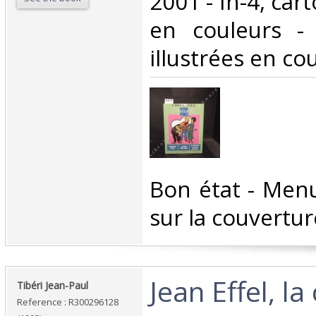
2001 - In-4, car
en couleurs -
illustrées en cou
‎Bon état - Men
sur la couverture
‎Jean Effel, l
‎Tibéri Jean-Paul‎
Reference : R300296128