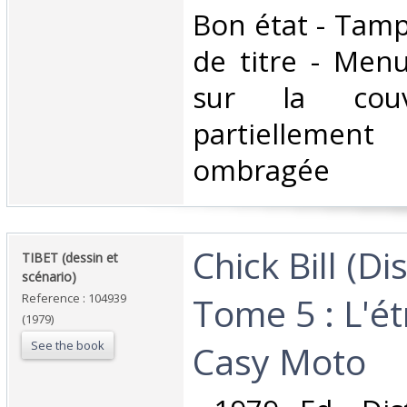
‎Bon état - Tam
de titre - Men
sur la cou
partiellemen
ombragée ‎
‎Chick Bill (Di
‎TIBET (dessin et
scénario)‎
Tome 5 : L'é
Reference : 104939
(1979)
See the book
Casy Moto‎