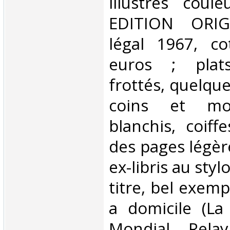
illustrés coul
EDITION ORIG
légal 1967, c
euros ; plat
frottés, quelque
coins et mo
blanchis, coiff
des pages légèr
ex-libris au styl
titre, bel exemp
a domicile (La
Mondial Rela