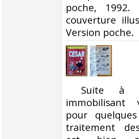
poche, 1992. 
couverture illu
Version poche. ‎
‎ Suite à u
immobilisant v
pour quelques
traitement d