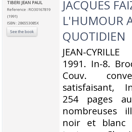
‎JACQUES FAI
‎TIBERI JEAN PAUL‎
Reference : RO30167819
L'HUMOUR 
(1991)
ISBN : 286553085X
QUOTIDIEN‎
See the book
‎JEAN-CYRILL
1991. In-8. Bro
Couv. conve
satisfaisant, I
254 pages au
nombreuses ill
noir et blanc