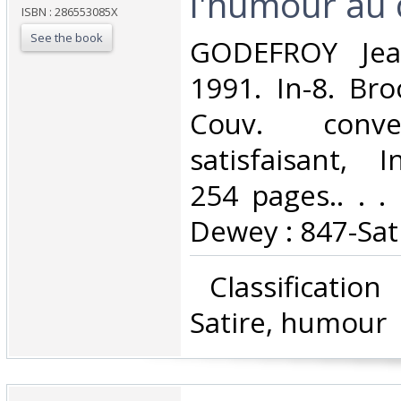
l'humour au q
ISBN : 286553085X
See the book
‎GODEFROY Jean
1991. In-8. Bro
Couv. conve
satisfaisant, I
254 pages.. . . 
Dewey : 847-Sat
‎ Classificatio
Satire, humour‎