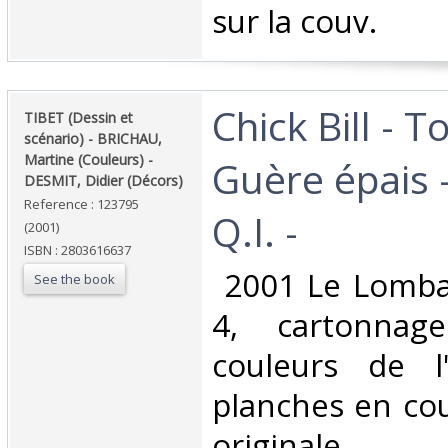
sur la couv. ‎
‎Chick Bill - 
‎TIBET (Dessin et
scénario) - BRICHAU,
Martine (Couleurs) -
Guère épais 
DESMIT, Didier (Décors) ‎
Reference : 123795
Q.I. -‎
(2001)
ISBN : 2803616637
‎ 2001 Le Lomba
See the book
4, cartonnage
couleurs de l
planches en cou
originale‎