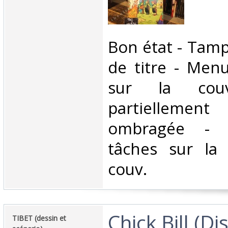
‎Bon état - Tam
de titre - Men
sur la cou
partiellemen
ombragée - T
tâches sur la
couv. ‎
‎Chick Bill (Di
‎TIBET (dessin et