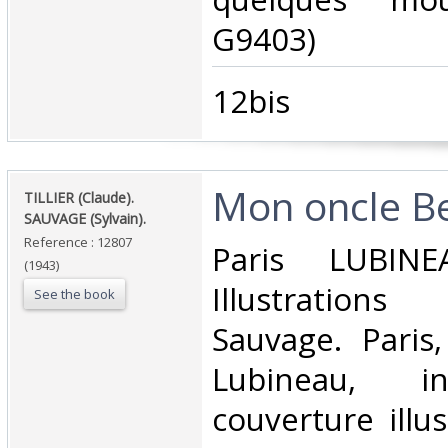
G9403)‎
‎12bis‎
‎Mon oncle Be
‎TILLIER (Claude).
SAUVAGE (Sylvain). ‎
Reference : 12807
‎Paris LUBI
(1943)
Illustration
See the book
Sauvage. Paris
Lubineau, in
couverture illu