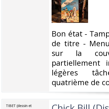
‎Bon état - Tam
de titre - Men
sur la cou
partiellement 
légères tâc
quatrième de cou
‎Chick Bill (Di
‎TIBET (dessin et