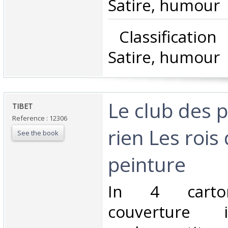
Satire, humour‎
‎ Classificatio
Satire, humour‎
‎Le club des 
‎TIBET‎
Reference : 12306
rien Les rois 
See the book
peinture‎
‎In 4 carto
couverture i