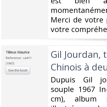
est bien as
momentanéme
Merci de votre 
votre compréhen
‎Gil Jourdan,
‎Tillieux Maurice‎
Reference : ca411
Chinois à deu
(1967)
See the book
‎Dupuis Gil j
souple 1967 In
cm), album s