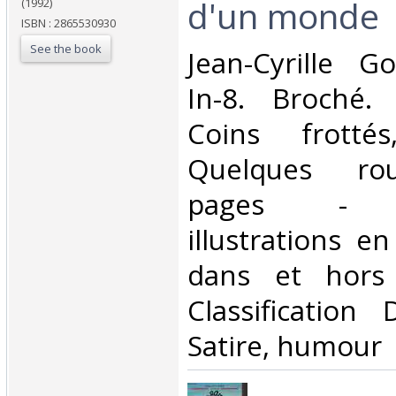
d'un monde‎
(1992)
ISBN : 2865530930
See the book
‎Jean-Cyrille G
In-8. Broché. 
Coins frotté
Quelques rou
pages - n
illustrations e
dans et hors 
Classification
Satire, humour‎