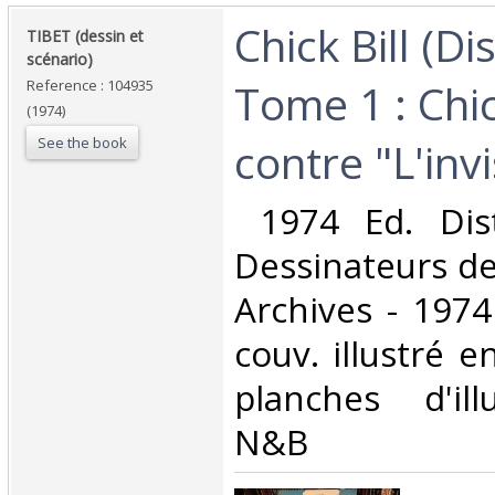
‎Chick Bill (Di
‎TIBET (dessin et
scénario)‎
Tome 1 : Chic
Reference : 104935
(1974)
See the book
contre "L'invi
‎ 1974 Ed. Dis
Dessinateurs de
Archives - 1974
couv. illustré e
planches d'ill
N&B‎