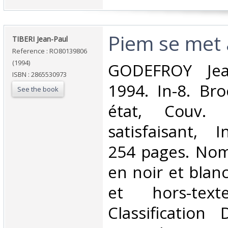
‎Piem se met à
‎TIBERI Jean-Paul‎
Reference : RO80139806
(1994)
‎GODEFROY Jean
ISBN : 2865530973
1994. In-8. Br
See the book
état, Couv. 
satisfaisant, I
254 pages. Nom
en noir et blanc
et hors-tex
Classification