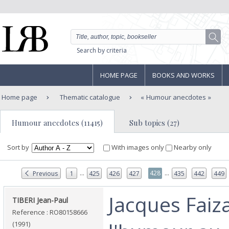
Search by criteria
HOME PAGE
BOOKS AND WORKS
Home page
Thematic catalogue
Humour anecdotes
Humour anecdotes (11415)
Sub topics (27)
Sort by
With images only
Nearby only
...
...
428
Previous
1
425
426
427
435
442
449
‎Jacques Faiz
‎TIBERI Jean-Paul‎
Reference : RO80158666
(1991)