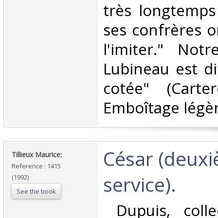
très longtemps
ses confrères o
l'imiter." Not
Lubineau est di
cotée" (Carter
Emboîtage légèr
‎César (deux
‎Tillieux Maurice: ‎
Reference : 1415
service). ‎
(1992)
See the book
‎ Dupuis, coll