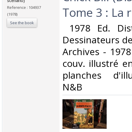
scénario)‎
Tome 3 : La r
Reference : 104937
(1978)
See the book
‎ 1978 Ed. Dis
Dessinateurs de
Archives - 1978
couv. illustré e
planches d'ill
N&B‎