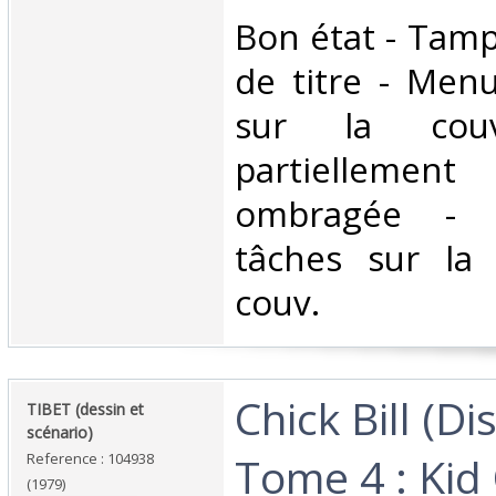
‎Bon état - Tam
de titre - Men
sur la cou
partiellemen
ombragée - T
tâches sur la
couv. ‎
‎Chick Bill (Di
‎TIBET (dessin et
scénario)‎
Tome 4 : Kid
Reference : 104938
(1979)