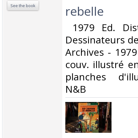
See the book
rebelle‎
‎ 1979 Ed. Dis
Dessinateurs de
Archives - 1979
couv. illustré e
planches d'ill
N&B‎