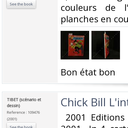
See the book
couleurs de l
planches en coul
‎Bon état bon ‎
‎Chick Bill L'i
‎TIBET (scénario et
dessin)‎
Reference : 109476
‎ 2001 Edition
(2001)
See the book