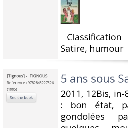
‎ Classificatio
Satire, humour‎
‎5 ans sous S
‎[Tignous] - ‎ ‎TIGNOUS‎
Reference : 9782845227526
(1995)
‎2011, 12Bis, in
See the book
: bon état, 
gondolées par
quelques moui