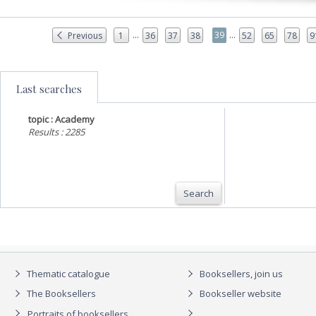
...
...
39
Previous
1
36
37
38
52
65
78
9
Last searches
topic : Academy
Results : 2285
Search
Thematic catalogue
Booksellers, join us
The Booksellers
Bookseller website
Portraits of booksellers