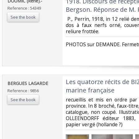
1918. Discours de récept
DOUMIC (René).-‎
Reference : 54349
Bergson. Réponse de M. 
See the book
‎ P., Perrin, 1918, in 12 relié 
dos à faux nerfs orné, couve
reliure frottée. ‎
‎PHOTOS sur DEMANDE. Fermetur
‎Les quatorze récits de B
‎BERGUES LAGARDE ‎
marine française‎
Reference : 9856
‎recueillis et mis en ordre par
See the book
province. In 8 broché, faux-titre
catalogue, non coupé. Illustrat
OLLEENDORFF éditeur 1883, é
papier vergé (hollande ?) ‎