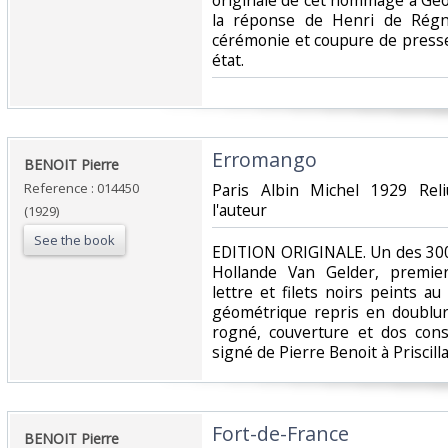
originale de cet hommage à Geo
la réponse de Henri de Régnie
cérémonie et coupure de presse
état.‎
‎Erromango‎
‎BENOIT Pierre‎
Reference : 014450
‎Paris Albin Michel 1929 Rel
l'auteur‎
(1929)
See the book
‎EDITION ORIGINALE. Un des 30
Hollande Van Gelder, premier
lettre et filets noirs peints a
géométrique repris en doublur
rogné, couverture et dos co
signé de Pierre Benoit à Priscill
‎Fort-de-France‎
‎BENOIT Pierre‎