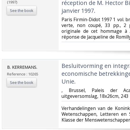
réception de M. Hector Bia
(1997)
janvier 1997.‎
See the book
‎Paris Firmin-Didot 1997 1 vol. b
verte, non coupé, 33 pp., 2 p
originale de cet hommage à A
réponse de Jacqueline de Romilly.
‎Besluitvorming en integr
‎B. KERREMANS.‎
economische betrekking
Reference : 10265
Unie.‎
See the book
‎, Brussel, Paleis der Aca
uitgeversomslag, 18x26cm, 243 p
‎Verhandelingen van de Konink
Wetenschappen, Letteren en 
Klasse der Menswetenschappen,