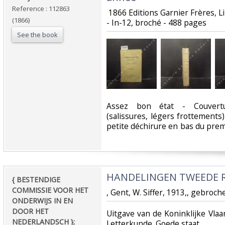
Reference : 112863
‎ 1866 Editions Garnier Frères, L
(1866)
- In-12, broché - 488 pages‎
See the book
‎Assez bon état - Couvertu
(salissures, légers frottements)
petite déchirure en bas du prem
‎HANDELINGEN TWEEDE REE
‎{ BESTENDIGE
COMMISSIE VOOR HET
‎, Gent, W. Siffer, 1913,, gebroc
ONDERWIJS IN EN
DOOR HET
‎Uitgave van de Koninklijke Vl
NEDERLANDSCH };‎
Letterkunde. Goede staat.‎