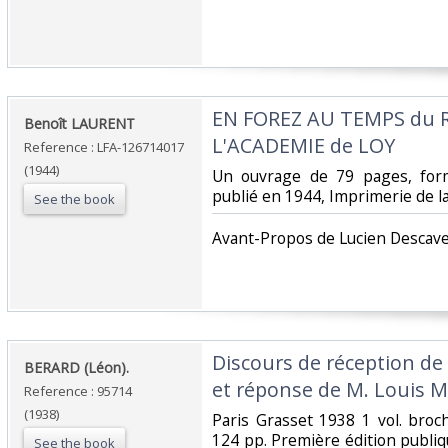
‎EN FOREZ AU TEMPS du
‎Benoît LAURENT‎
L'ACADEMIE de LOY‎
Reference : LFA-126714017
(1944)
‎Un ouvrage de 79 pages, fo
publié en 1944, Imprimerie de la
See the book
‎Avant-Propos de Lucien Descave
‎Discours de réception de
‎BERARD (Léon).‎
et réponse de M. Louis Ma
Reference : 95714
(1938)
‎Paris Grasset 1938 1 vol. bro
124 pp. Première édition publi
See the book