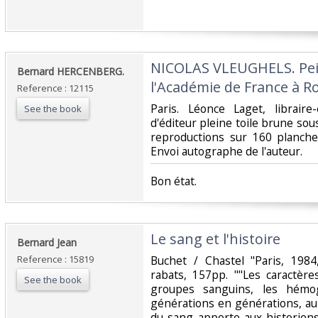
‎NICOLAS VLEUGHELS. Pein
‎Bernard HERCENBERG.‎
l'Académie de France à Ro
Reference : 12115
‎Paris. Léonce Laget, libraire
See the book
d'éditeur pleine toile brune sou
reproductions sur 160 planches
Envoi autographe de l'auteur.‎
‎Bon état.‎
‎Le sang et l'histoire‎
‎Bernard Jean‎
Reference : 15819
‎Buchet / Chastel "Paris, 198
rabats, 157pp. ""Les caractè
See the book
groupes sanguins, les hémo
générations en générations, au 
du sang apporte aux historien