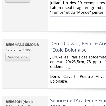
Jullian. Un des 39 exemplaires
Lafuma, seul tirage en grand p
"Temps" et du "Monde" jointes. En
‎Denis Calvart, Peintre A
‎BERGMANS SIMONE;‎
l'Ecole Bolonaise.‎
Reference : 3080
‎, Bruxelles, Palais des academie
See the book
editeur, 29x23,5cm, 78 pp + 1
endommag ‎
‎Denis Calvart, Peintre Anve
Bolonaise.‎
‎Séance de l'Académie Fra
‎BERGSON (Henri) -