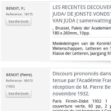
‎LES RECENTES DECOUVE
‎BENOIT, P.;‎
JUDA/ DE JONSTE VONDS
Reference : 18175
VAN JUDA ( samenvatting )
See the book
‎, Brussel, Paleis der Academi
180 x 260mm., 10pp.‎
‎Mededelingen van de Koninkl
Wetenschappen, Letteren en 
Klasse der Letteren, Jaargang XIV
‎Discours prononcés dans
‎BENOIT (Pierre).‎
tenue par l'Académie Fra
Reference : 95573
réception de M. Pierre Ben
(1932)
novembre 1932.‎
See the book
‎Paris Firmin-Didot 1932 1 
couverture verte, 60 pp., 2 p