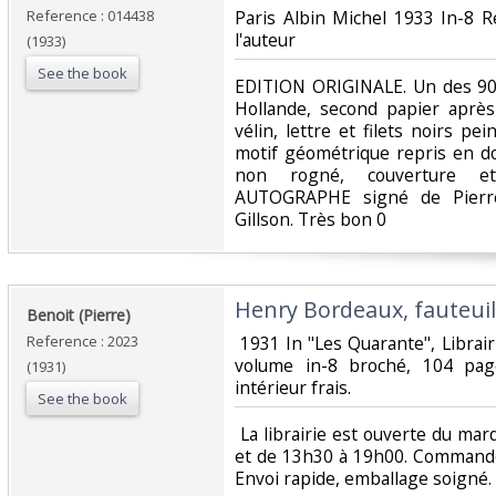
Reference : 014438
‎Paris Albin Michel 1933 In-8 
l'auteur‎
(1933)
See the book
‎EDITION ORIGINALE. Un des 9
Hollande, second papier après
vélin, lettre et filets noirs pe
motif géométrique repris en do
non rogné, couverture e
AUTOGRAPHE signé de Pierre
Gillson. Très bon 0‎
‎Henry Bordeaux, fauteuil 
‎Benoit (Pierre)‎
Reference : 2023
‎ 1931 In "Les Quarante", Librair
volume in-8 broché, 104 pag
(1931)
intérieur frais.‎
See the book
‎ La librairie est ouverte du m
et de 13h30 à 19h00. Commande
Envoi rapide, emballage soigné. ‎