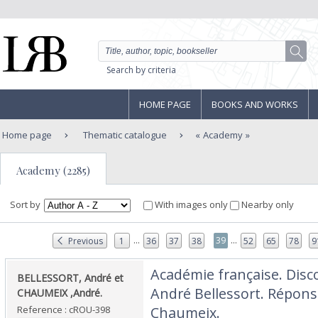
Search by criteria
HOME PAGE
BOOKS AND WORKS
Home page
Thematic catalogue
Academy
Academy (2285)
Sort by
With images only
Nearby only
...
...
39
Previous
1
36
37
38
52
65
78
9
‎Académie française. Disc
‎BELLESSORT, André et
André Bellessort. Répon
CHAUMEIX ,André.‎
Reference : cROU-398
Chaumeix.‎