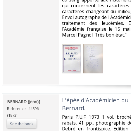
qui concernent les caractère
caractères changeant du milieu
Envoi autographe de l'Académic
traitement des leucémies. 
l'Académie française le 15 m
Marcel Pagnol. Très bon état."‎
‎L'épée d'Académicien du
‎BERNARD (Jean)]‎
Bernard.‎
Reference : 44896
(1973)
‎Paris P.U.F. 1973 1 vol. broc
rabats, 41 pp., photographie d
See the book
Debré en frontispice. Edition 