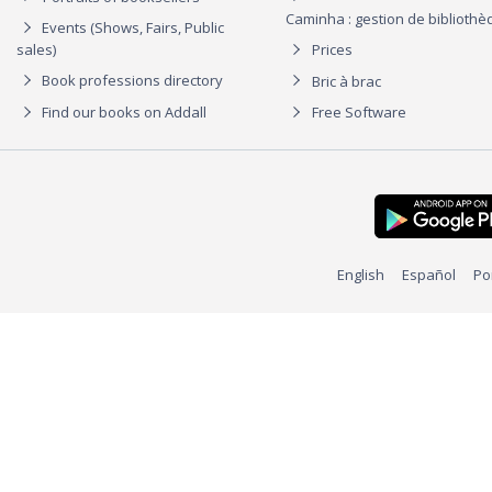
Caminha : gestion de biblioth
Events (Shows, Fairs, Public
sales)
Prices
Book professions directory
Bric à brac
Find our books on Addall
Free Software
English
Español
Po