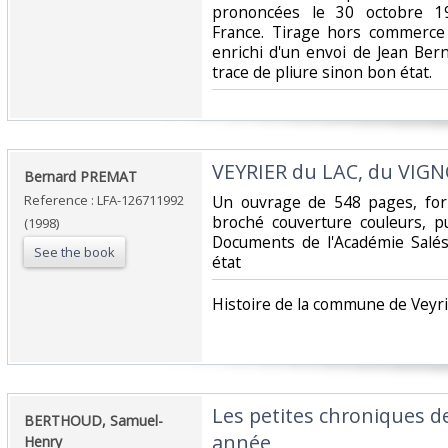
prononcées le 30 octobre 19
France. Tirage hors commerce
enrichi d'un envoi de Jean Ber
trace de pliure sinon bon état.‎
‎VEYRIER du LAC, du VIGN
‎Bernard PREMAT‎
Reference : LFA-126711992
‎Un ouvrage de 548 pages, for
broché couverture couleurs, 
(1998)
Documents de l'Académie Salé
See the book
état‎
‎Histoire de la commune de Veyri
‎Les petites chroniques d
‎BERTHOUD, Samuel-
année‎
Henry‎