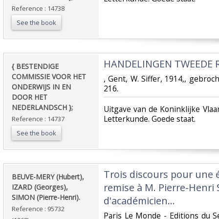
Reference : 14738
See the book
‎HANDELINGEN TWEEDE RE
‎{ BESTENDIGE
COMMISSIE VOOR HET
‎, Gent, W. Siffer, 1914,, gebro
ONDERWIJS IN EN
216.‎
DOOR HET
NEDERLANDSCH };‎
‎Uitgave van de Koninklijke Vl
Letterkunde. Goede staat.‎
Reference : 14737
See the book
‎Trois discours pour une 
‎BEUVE-MERY (Hubert),
remise à M. Pierre-Henri
IZARD (Georges),
SIMON (Pierre-Henri).‎
d'académicien...‎
Reference : 95732
‎Paris Le Monde - Editions du S