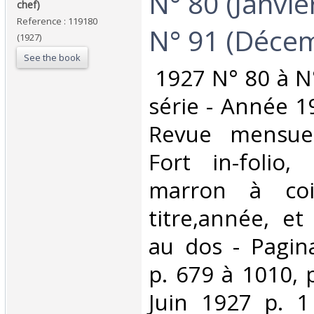
N° 80 (Janvie
chef)‎
Reference : 119180
N° 91 (Décem
(1927)
See the book
‎ 1927 N° 80 à N
série - Année 1
Revue mensuell
Fort in-folio,
marron à coi
titre,année, et
au dos - Pagin
p. 679 à 1010, 
Juin 1927 p. 1