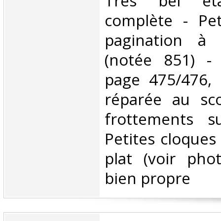
‎Très bel é
complète - Pet
pagination à
(notée 851) -
page 475/476,
réparée au sco
frottements s
Petites cloques
plat (voir phot
bien propre ‎