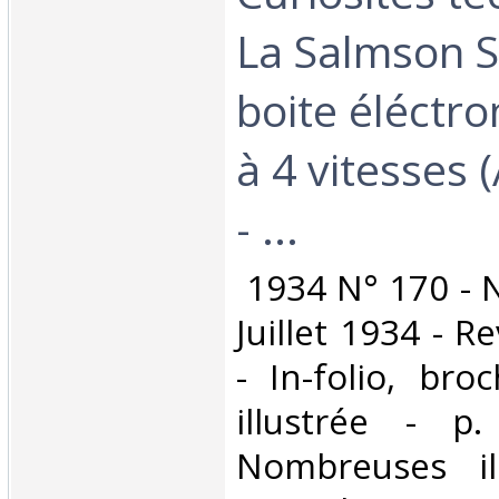
La Salmson S
boite éléctr
à 4 vitesses
- ...‎
‎ 1934 N° 170 - 
Juillet 1934 - 
- In-folio, bro
illustrée - 
Nombreuses ill