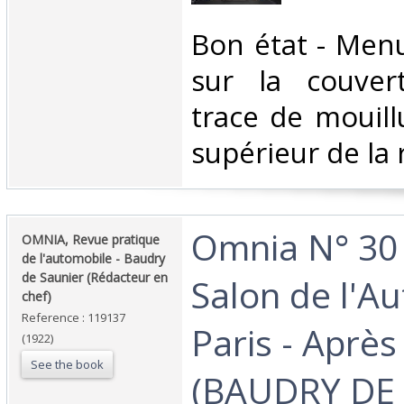
‎Bon état - Men
sur la couver
trace de mouill
supérieur de la 
‎Omnia N° 30 
‎OMNIA, Revue pratique
de l'automobile - Baudry
de Saunier (Rédacteur en
Salon de l'A
chef)‎
Reference : 119137
Paris - Après
(1922)
See the book
(BAUDRY DE 