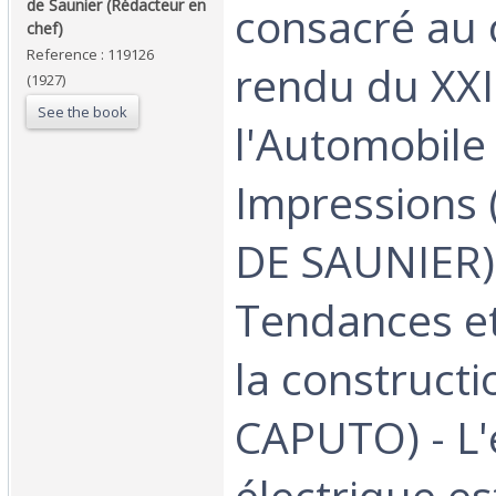
de Saunier (Rédacteur en
consacré au
chef)‎
Reference : 119126
rendu du XXI
(1927)
See the book
l'Automobile 
Impressions
DE SAUNIER)
Tendances et
la constructi
CAPUTO) - L
électrique est