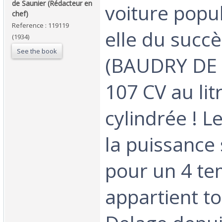
de Saunier (Rédacteur en
voiture popul
chef)‎
Reference : 119119
elle du succè
(1934)
See the book
(BAUDRY DE 
107 CV au lit
cylindrée ! L
la puissance 
pour un 4 t
appartient t