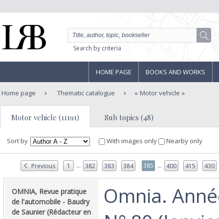
Search by criteria
HOME PAGE
BOOKS AND WORKS
Home page
Thematic catalogue
Motor vehicle
Motor vehicle (11191)
Sub topics (48)
Sort by
With images only
Nearby only
...
...
385
Previous
1
382
383
384
400
415
430
‎Omnia. Anné
‎OMNIA, Revue pratique
de l'automobile - Baudry
de Saunier (Rédacteur en