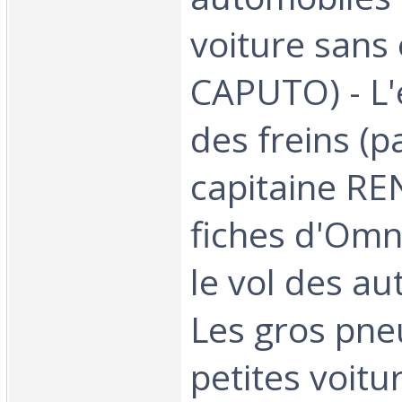
voiture sans 
CAPUTO) - L'e
des freins (pa
capitaine RE
fiches d'Omn
le vol des au
Les gros pne
petites voitu