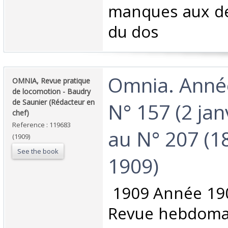
manques aux de
du dos ‎
‎Omnia. Anné
‎OMNIA, Revue pratique
de locomotion - Baudry
de Saunier (Rédacteur en
N° 157 (2 jan
chef)‎
Reference : 119683
au N° 207 (
(1909)
See the book
1909)‎
‎ 1909 Année 19
Revue hebdomada