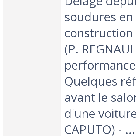
Delage depui
soudures en
construction
(P. REGNAULD
performances
Quelques réf
avant le salo
d'une voiture
CAPUTO) - ...‎