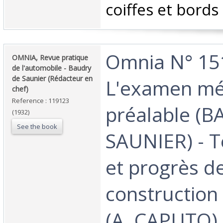
coiffes et bords 
‎Omnia N° 151
‎OMNIA, Revue pratique
de l'automobile - Baudry
de Saunier (Rédacteur en
L'examen mé
chef)‎
Reference : 119123
préalable (
(1932)
See the book
SAUNIER) - 
et progrès de
construction 
(A. CAPUTO) 