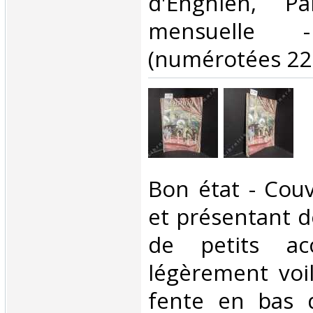
d'Enghien, P
mensuelle
(numérotées 229
‎Bon état - Cou
et présentant de
de petits ac
légèrement voi
fente en bas d