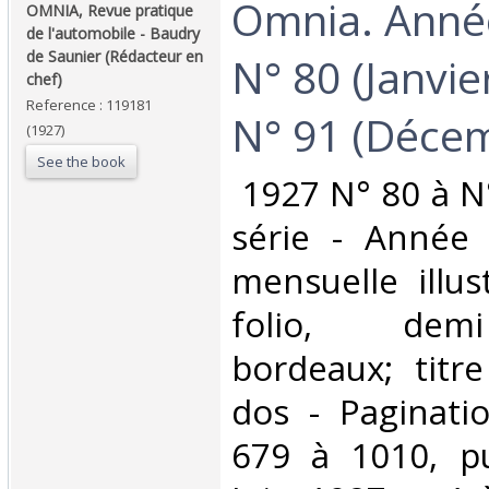
‎Omnia. Anné
‎OMNIA, Revue pratique
de l'automobile - Baudry
de Saunier (Rédacteur en
N° 80 (Janvie
chef)‎
Reference : 119181
N° 91 (Décem
(1927)
See the book
‎ 1927 N° 80 à N
série - Année
mensuelle illus
folio, demi
bordeaux; titr
dos - Paginati
679 à 1010, pu