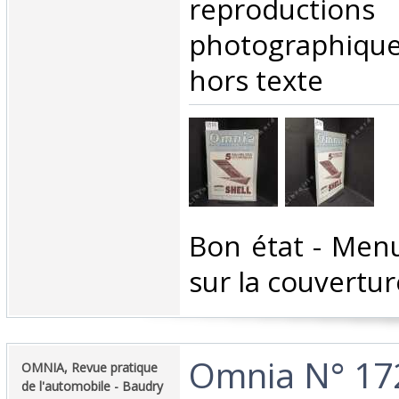
reproductions
photographique
hors texte‎
‎Bon état - Men
sur la couverture
‎Omnia N° 17
‎OMNIA, Revue pratique
de l'automobile - Baudry