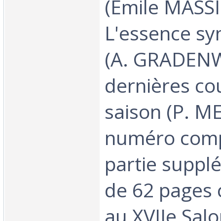
(Emile MASSI
L'essence sy
(A. GRADENW
dernières co
saison (P. M
numéro comp
partie suppl
de 62 pages 
au XVIIe Sal