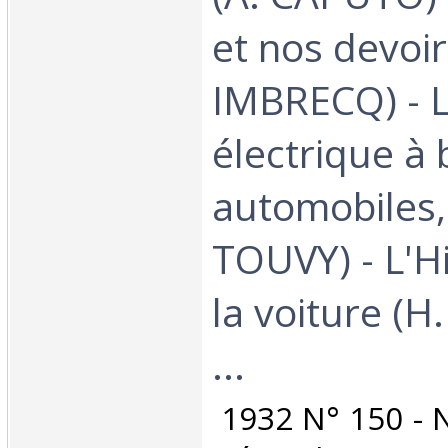
et nos devoir
IMBRECQ) - L'
électrique à
automobiles, I
TOUVY) - L'H
la voiture (H
...‎
‎ 1932 N° 150 - 