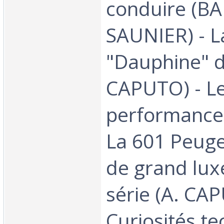
conduire (B
SAUNIER) - L
"Dauphine" de
CAPUTO) - L
performances
La 601 Peuge
de grand lux
série (A. CA
Curiosités te