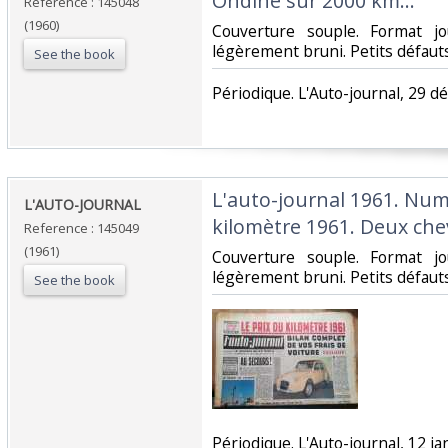
Ondine sur 2000 km…‎
Reference : 145048
(1960)
‎Couverture souple. Format j
légèrement bruni. Petits défauts.
See the book
‎Périodique. L'Auto-journal, 29 d
‎L'auto-journal 1961. Num
‎L'AUTO-JOURNAL ‎
kilomètre 1961. Deux che
Reference : 145049
(1961)
‎Couverture souple. Format j
légèrement bruni. Petits défauts.
See the book
‎Périodique. L'Auto-journal, 12 ja