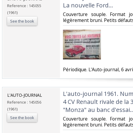
La nouvelle Ford...‎
Reference : 145055
(1961)
‎Couverture souple. Format j
légèrement bruni. Petits défauts.
See the book
‎Périodique. L'Auto-journal, 6 avri
‎L'auto-journal 1961. Num
‎L'AUTO-JOURNAL ‎
4 CV Renault rivale de la 
Reference : 145056
"Monza" au banc d'essai…
(1961)
See the book
‎Couverture souple. Format j
légèrement bruni. Petits défauts.