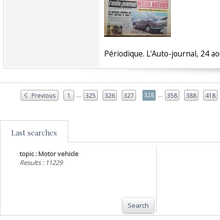
‎Périodique. L'Auto-journal, 24 ao
...
...
328
Previous
1
325
326
327
358
388
418
Last searches
topic : Motor vehicle
Results : 11229
Search