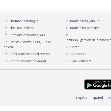
Thematic catalogue
Booksellers, join us
The Booksellers
Bookseller website
Portraits of booksellers
Caminha : gestion de biblioth
Events (Shows, Fairs, Public
sales)
Prices
Book professions directory
Bric à brac
Find our books on Addall
Free Software
English
Español
Po