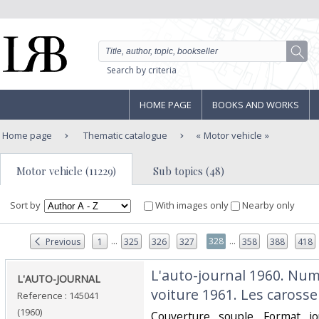
Search by criteria
HOME PAGE
BOOKS AND WORKS
Home page
Thematic catalogue
Motor vehicle
Motor vehicle (11229)
Sub topics (48)
Sort by
With images only
Nearby only
...
...
328
Previous
1
325
326
327
358
388
418
‎L'auto-journal 1960. Numé
‎L'AUTO-JOURNAL ‎
voiture 1961. Les carosser
Reference : 145041
(1960)
‎Couverture souple. Format j