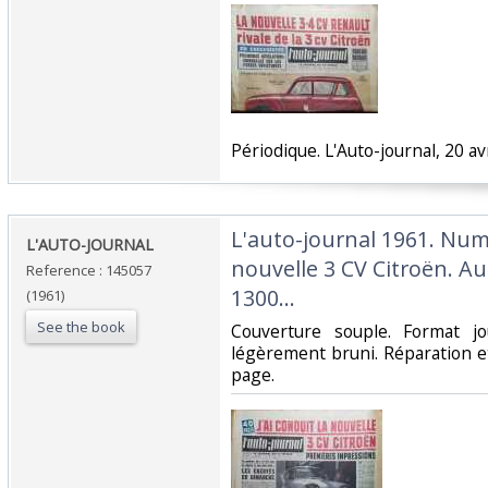
‎Périodique. L'Auto-journal, 20 avr
‎L'auto-journal 1961. Numé
‎L'AUTO-JOURNAL ‎
nouvelle 3 CV Citroën. Au 
Reference : 145057
1300…‎
(1961)
See the book
‎Couverture souple. Format j
légèrement bruni. Réparation e
page.‎