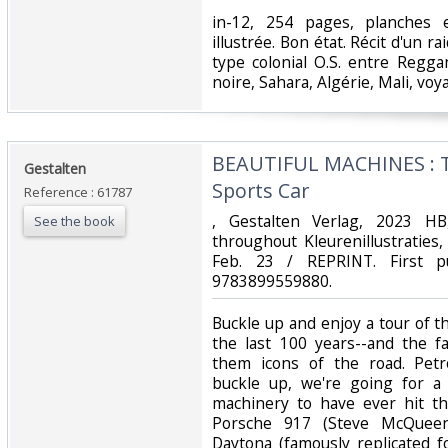
‎in-12, 254 pages, planches e
illustrée. Bon état. Récit d'un r
type colonial O.S. entre Regga
noire, Sahara, Algérie, Mali, voy
‎BEAUTIFUL MACHINES : T
‎Gestalten‎
Sports Car ‎
Reference : 61787
‎, Gestalten Verlag, 2023 
See the book
throughout Kleurenillustraties,
Feb. 23 / REPRINT. First p
9783899559880.‎
‎Buckle up and enjoy a tour of t
the last 100 years--and the f
them icons of the road. Petr
buckle up, we're going for a
machinery to have ever hit t
Porsche 917 (Steve McQueen'
Daytona (famously replicated f