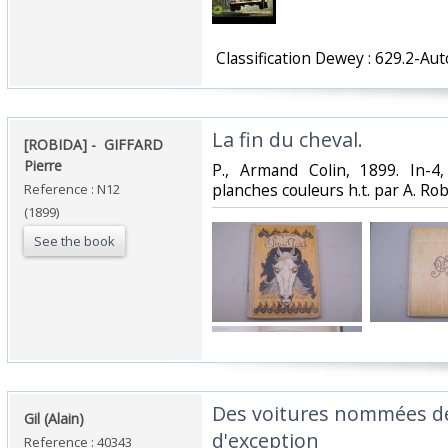
‎ Classification Dewey : 629.2-Au
‎La fin du cheval.‎
‎[ROBIDA] - ‎ ‎GIFFARD
Pierre‎
‎P., Armand Colin, 1899. In-4,
planches couleurs h.t. par A. Robi
Reference : N12
(1899)
See the book
‎Des voitures nommées dé
‎Gil (Alain)‎
d'exception‎
Reference : 40343