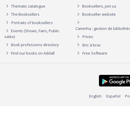
Thematic catalogue
Booksellers, join us
The Booksellers
Bookseller website
Portraits of booksellers
Caminha : gestion de biblioth
Events (Shows, Fairs, Public
sales)
Prices
Book professions directory
Bric à brac
Find our books on Addall
Free Software
English
Español
Po