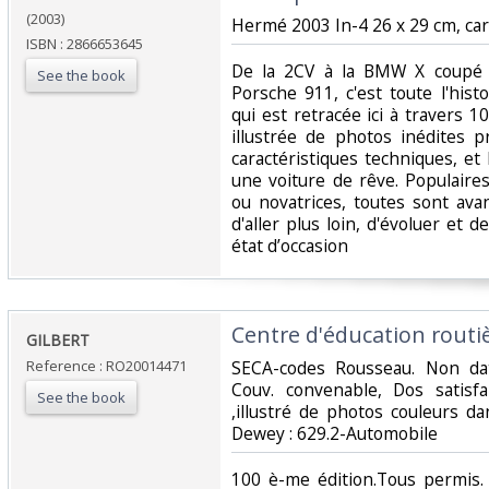
(2003)
‎Hermé 2003 In-4 26 x 29 cm, cart. 
ISBN : 2866653645
‎De la 2CV à la BMW X coupé 
See the book
Porsche 911, c'est toute l'hist
qui est retracée ici à travers
illustrée de photos inédites 
caractéristiques techniques, et
une voiture de rêve. Populaires
ou novatrices, toutes sont avan
d'aller plus loin, d'évoluer et d
état d’occasion ‎
‎Centre d'éducation routiè
‎GILBERT‎
Reference : RO20014471
‎SECA-codes Rousseau. Non dat
Couv. convenable, Dos satisfai
See the book
,illustré de photos couleurs dans
Dewey : 629.2-Automobile‎
‎100 è-me édition.Tous permis. 