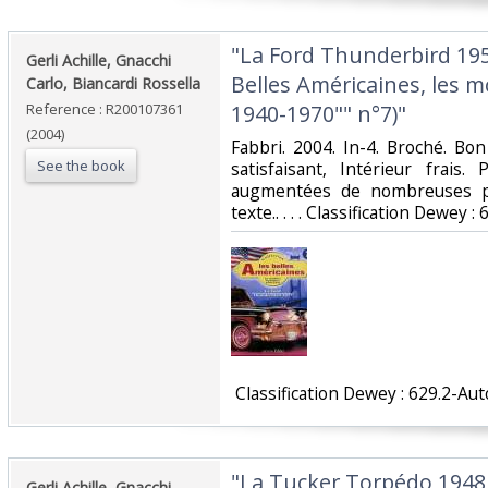
‎"La Ford Thunderbird 195
‎Gerli Achille, Gnacchi
Belles Américaines, les 
Carlo, Biancardi Rossella‎
Reference : R200107361
1940-1970"" n°7)"‎
(2004)
‎Fabbri. 2004. In-4. Broché. Bo
See the book
satisfaisant, Intérieur frai
augmentées de nombreuses ph
texte.. . . . Classification Dewey 
‎ Classification Dewey : 629.2-Au
‎"La Tucker Torpédo 1948 
‎Gerli Achille, Gnacchi