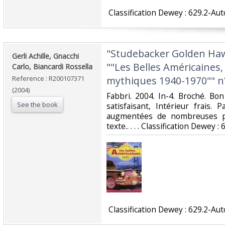
‎ Classification Dewey : 629.2-Au
‎"Studebacker Golden Haw
‎Gerli Achille, Gnacchi
""Les Belles Américaines,
Carlo, Biancardi Rossella‎
Reference : R200107371
mythiques 1940-1970"" n° 
(2004)
‎Fabbri. 2004. In-4. Broché. Bo
See the book
satisfaisant, Intérieur frais
augmentées de nombreuses ph
texte.. . . . Classification Dewey 
‎ Classification Dewey : 629.2-Au