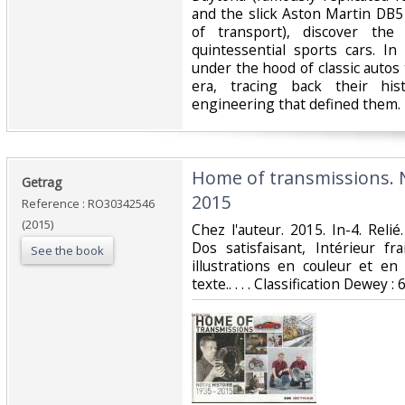
and the slick Aston Martin DB5
of transport), discover the 
quintessential sports cars. I
under the hood of classic autos
era, tracing back their his
engineering that defined them.‎
‎Home of transmissions. N
‎Getrag‎
2015‎
Reference : RO30342546
(2015)
‎Chez l'auteur. 2015. In-4. Reli
Dos satisfaisant, Intérieur f
See the book
illustrations en couleur et en
texte.. . . . Classification Dewey 