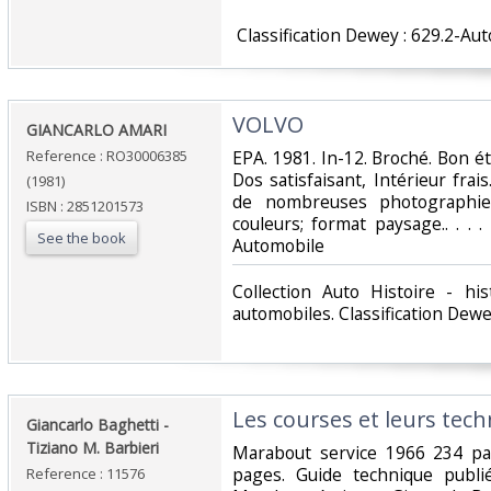
‎ Classification Dewey : 629.2-Au
‎VOLVO‎
‎GIANCARLO AMARI‎
Reference : RO30006385
‎EPA. 1981. In-12. Broché. Bon 
Dos satisfaisant, Intérieur frai
(1981)
de nombreuses photographie
ISBN : 2851201573
couleurs; format paysage.. . . .
See the book
Automobile‎
‎Collection Auto Histoire - h
automobiles. Classification Dewe
‎Les courses et leurs tech
‎Giancarlo Baghetti -
Tiziano M. Barbieri‎
‎Marabout service 1966 234 pa
pages. Guide technique publi
Reference : 11576