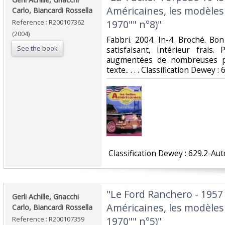
Américaines, les modèle
Carlo, Biancardi Rossella‎
Reference : R200107362
1970"" n°8)"‎
(2004)
‎Fabbri. 2004. In-4. Broché. Bo
See the book
satisfaisant, Intérieur frai
augmentées de nombreuses ph
texte.. . . . Classification Dewey 
‎ Classification Dewey : 629.2-Au
‎"Le Ford Ranchero - 1957 
‎Gerli Achille, Gnacchi
Américaines, les modèle
Carlo, Biancardi Rossella‎
Reference : R200107359
1970"" n°5)"‎