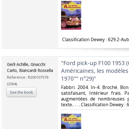
‎ Classification Dewey : 629.2-Au
‎"Ford pick-up F100 1953 (
‎Gerli Achille, Gnacchi
Américaines, les modèle
Carlo, Biancardi Rossella‎
Reference : R200107376
1970"" n°29)"‎
(2004)
‎Fabbri. 2004. In-4. Broché. Bo
See the book
satisfaisant, Intérieur frais
augmentées de nombreuses ph
texte.. . . . Classification Dewey 