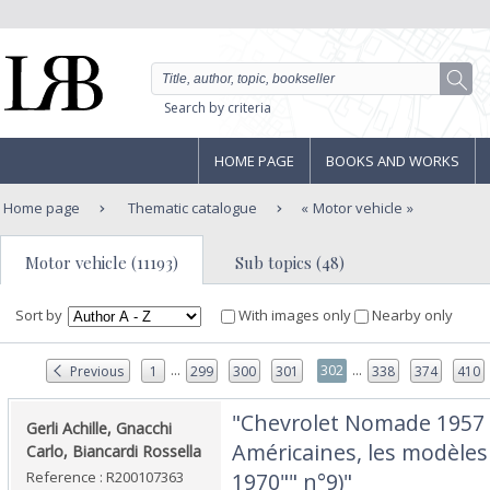
Search by criteria
HOME PAGE
BOOKS AND WORKS
Home page
Thematic catalogue
Motor vehicle
Motor vehicle (11193)
Sub topics (48)
Sort by
With images only
Nearby only
...
...
302
Previous
1
299
300
301
338
374
410
‎"Chevrolet Nomade 1957 (
‎Gerli Achille, Gnacchi
Américaines, les modèle
Carlo, Biancardi Rossella‎
Reference : R200107363
1970"" n°9)"‎