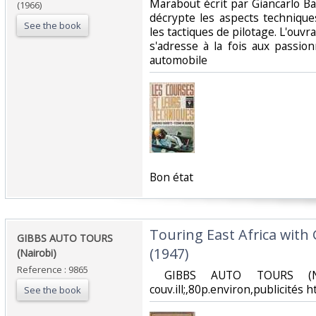
Marabout écrit par Giancarlo Ba
(1966)
décrypte les aspects technique
See the book
les tactiques de pilotage. L'ou
s'adresse à la fois aux passio
automobile‎
‎Bon état‎
‎Touring East Africa wi
‎GIBBS AUTO TOURS
(1947)‎
(Nairobi)‎
Reference : 9865
‎ GIBBS AUTO TOURS (Nai
couv.ill;,80p.environ,publicités ht
See the book