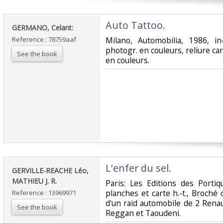
‎Auto Tattoo.‎
‎GERMANO, Celant:‎
Reference : 78759aaf
‎Milano, Automobilia, 1986, in
photogr. en couleurs, reliure cart
See the book
en couleurs.‎
‎L'enfer du sel.‎
‎GERVILLE-REACHE Léo,
MATHIEU J. R.‎
‎Paris: Les Editions des Porti
planches et carte h.-t., Broché c
Reference : 13969971
d'un raid automobile de 2 Renau
See the book
Reggan et Taoudeni.‎