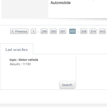
Automobile‎
...
...
302
Previous
1
299
300
301
338
374
410
Last searches
topic : Motor vehicle
Results : 11193
Search