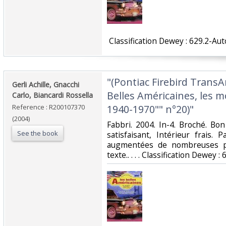
‎ Classification Dewey : 629.2-Au
‎"(Pontiac Firebird Trans
‎Gerli Achille, Gnacchi
Belles Américaines, les 
Carlo, Biancardi Rossella‎
Reference : R200107370
1940-1970"" n°20)"‎
(2004)
‎Fabbri. 2004. In-4. Broché. Bo
See the book
satisfaisant, Intérieur frais
augmentées de nombreuses ph
texte.. . . . Classification Dewey 