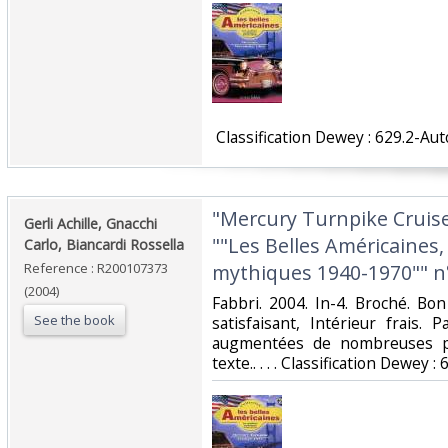
‎ Classification Dewey : 629.2-Au
‎"Mercury Turnpike Cruise
‎Gerli Achille, Gnacchi
""Les Belles Américaines,
Carlo, Biancardi Rossella‎
Reference : R200107373
mythiques 1940-1970"" n°
(2004)
‎Fabbri. 2004. In-4. Broché. Bo
See the book
satisfaisant, Intérieur frais
augmentées de nombreuses ph
texte.. . . . Classification Dewey 