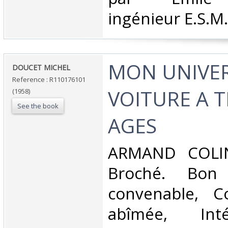
ingénieur E.S.M.E
‎MON UNIVER
‎DOUCET MICHEL‎
Reference : R110176101
VOITURE A T
(1958)
See the book
AGES‎
‎ARMAND COLIN
Broché. Bon 
convenable, C
abîmée, Inté