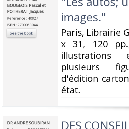
‎"Les autos; 
BOUGEOIS Pascal et
POTHERAT Jacques‎
images."‎
Reference : 40927
ISBN : 2700053044
‎Paris, Librairie
See the book
x 31, 120 pp.
illustrations
plusieurs fig
d'édition carto
état.‎
‎DES CONSEI
‎DR ANDRE SOUBIRAN‎