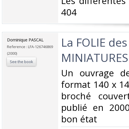
‎Les différentes
404‎
‎La FOLIE de
‎Dominique PASCAL‎
Reference : LFA-126746869
MINIATURES‎
(2000)
See the book
‎Un ouvrage d
format 140 x 14
broché couvert
publié en 2000
bon état‎