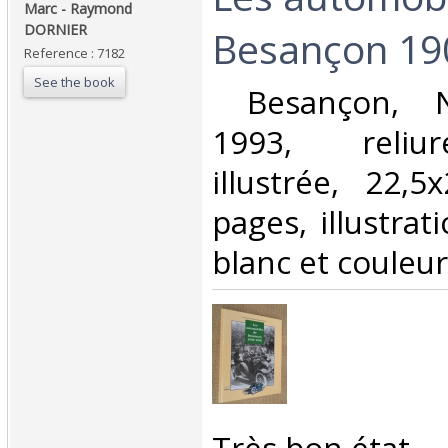
Marc - Raymond
DORNIER‎
Besançon 190
Reference : 7182
See the book
‎ Besançon, N
1993, reliur
illustrée, 22,
pages, illustrat
blanc et couleurs