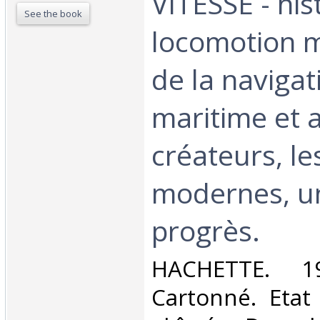
VITESSE - his
See the book
locomotion 
de la navigat
maritime et a
créateurs, le
modernes, un
progrès.‎
‎HACHETTE. 19
Cartonné. Etat 