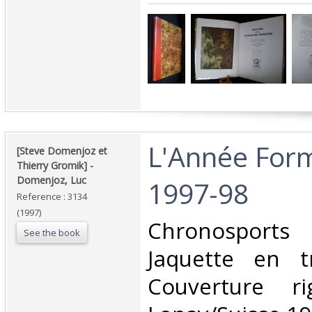
‎L'Année For
‎[Steve Domenjoz et
Thierry Gromik] - ‎
‎Domenjoz, Luc‎
1997-98‎
Reference : 3134
(1997)
‎Chronosport
See the book
Jaquette en t
Couverture rig