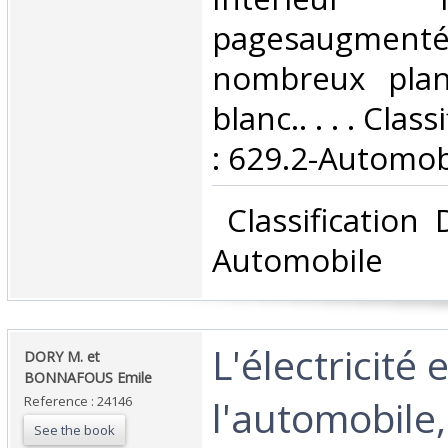
pagesaugm
nombreux plan
blanc.. . . . Cla
: 629.2-Automobi
‎ Classification
Automobile‎
‎L'électricité 
‎DORY M. et
BONNAFOUS Emile‎
l'automobile,
Reference : 24146
See the book