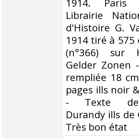
‎1914. Paris 
Librairie Nati
d'Histoire G. 
1914 tiré à 575
(n°366) sur 
Gelder Zonen -
rempliée 18 cm
pages ills noir 
- Texte de
Durandy ills de 
Très bon état‎