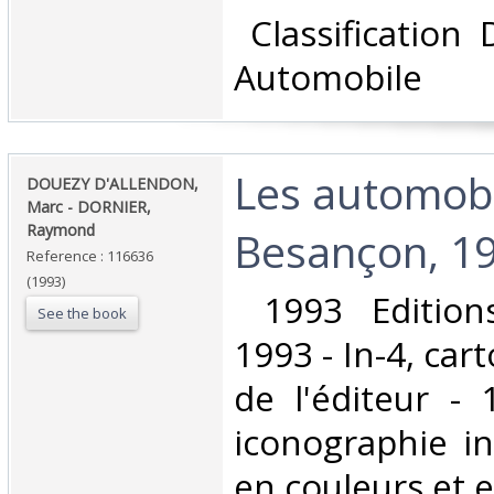
‎ Classification
Automobile‎
‎Les automob
‎DOUEZY D'ALLENDON,
Marc - DORNIER,
Raymond‎
Besançon, 19
Reference : 116636
(1993)
‎ 1993 Editio
See the book
1993 - In-4, car
de l'éditeur - 
iconographie in
en couleurs et 