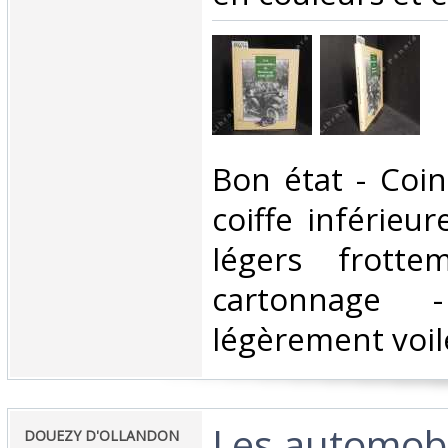
‎Bon état - Coin
coiffe inférieur
légers frotte
cartonnage 
légèrement voilé
‎Les automob
‎DOUEZY D'OLLANDON