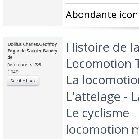
‎Abondante icon
‎Histoire de l
‎Dollfus Charles,Geoffroy
Edgar de,Saunier Baudry
de‎
Locomotion T
Reference : sd725
(1942)
La locomotion
See the book
L'attelage - L
Le cyclisme -
locomotion 