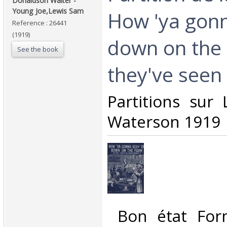
Donaldson Walter -
Young Joe,Lewis Sam‎
How 'ya gon
Reference : 26441
(1919)
down on the 
See the book
they've seen 
‎Partitions sur
Waterson 1919‎
‎ Bon état For