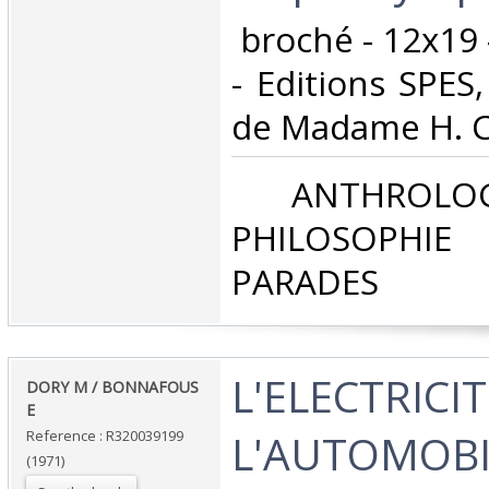
‎ broché - 12x19
- Editions SPES,
de Madame H. 
‎ ANTHROLOG
PHILOSOPHIE 
PARADES‎
‎L'ELECTRICI
‎DORY M / BONNAFOUS
E‎
L'AUTOMOBI
Reference : R320039199
(1971)