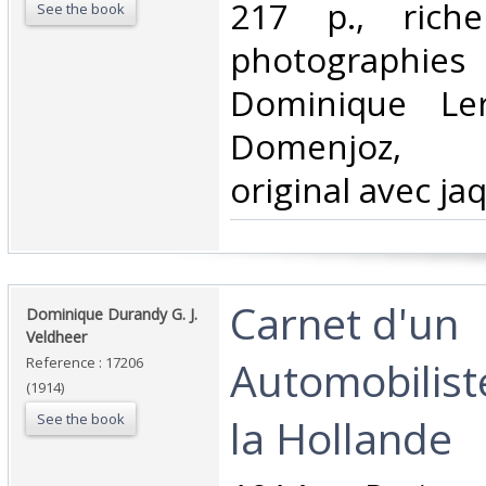
217 p., riche
See the book
photographies
Dominique Le
Domenjoz, 
original avec jaqu
‎Carnet d'un
‎Dominique Durandy G. J.
Veldheer‎
Automobiliste
Reference : 17206
(1914)
See the book
la Hollande‎