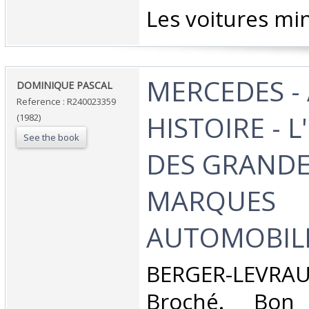
‎Les voitures min
‎MERCEDES -
‎DOMINIQUE PASCAL‎
Reference : R240023359
HISTOIRE - L
(1982)
See the book
DES GRAND
MARQUES
AUTOMOBILE
‎BERGER-LEVRAUL
Broché. Bon 