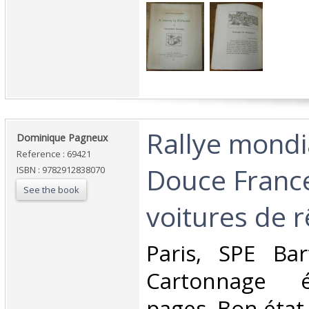
‎Rallye mondia
‎Dominique Pagneux‎
Reference : 69421
Douce France
ISBN : 9782912838070
See the book
voitures de r
‎Paris, SPE Ba
Cartonnage é
pages. Bon état. 