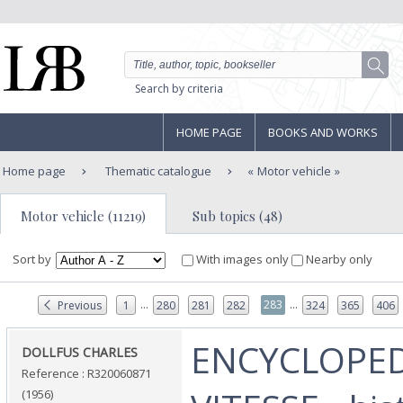
Search by criteria
HOME PAGE
BOOKS AND WORKS
Home page
Thematic catalogue
Motor vehicle
Motor vehicle (11219)
Sub topics (48)
Sort by
With images only
Nearby only
...
...
283
Previous
1
280
281
282
324
365
406
‎ENCYCLOPED
‎DOLLFUS CHARLES‎
Reference : R320060871
(1956)