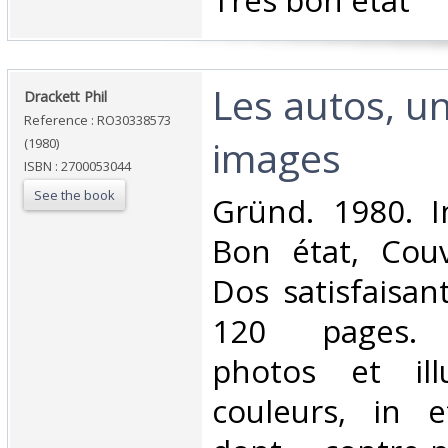
‎Très bon état ‎
‎Les autos, u
‎Drackett Phil‎
Reference : RO30338573
images‎
(1980)
ISBN : 2700053044
See the book
‎Gründ. 1980. I
Bon état, Couv
Dos satisfaisant
120 pages. 
photos et ill
couleurs, in e