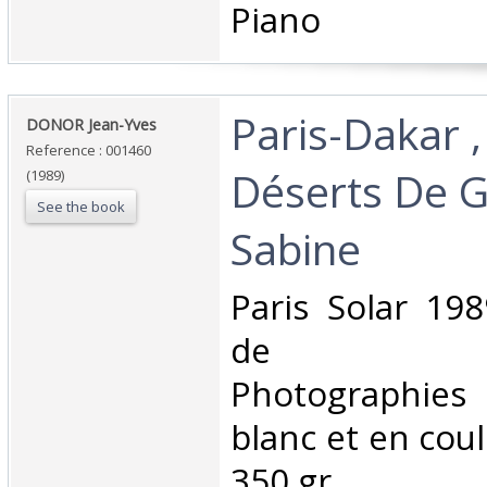
Piano ‎
‎Paris-Dakar ,
‎DONOR Jean-Yves‎
Reference : 001460
Déserts De G
(1989)
See the book
Sabine‎
‎Paris Solar 198
de nom
Photographie
blanc et en coule
350 gr.‎