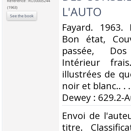
Reference : RO30005244
L'AUTO‎
(1963)
See the book
‎Fayard. 1963. 
Bon état, Cou
passée, Dos s
Intérieur fra
illustrées de q
noir et blanc.. . 
Dewey : 629.2-A
‎Envoi de l'aut
titre. Classifi