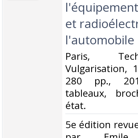
l'équipement
et radioélect
l'automobile
‎Paris, Te
Vulgarisation, 
280 pp., 201
tableaux, bro
état.‎
‎5e édition revu
par Emile 