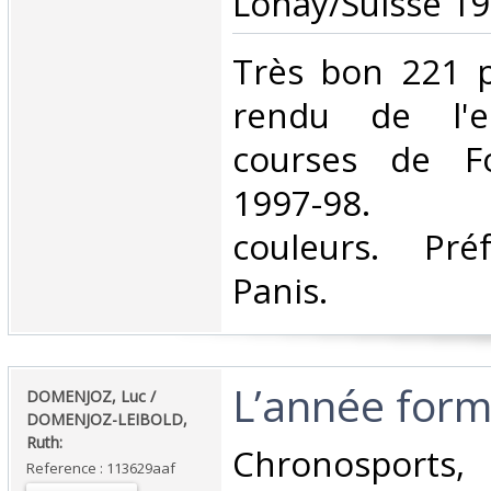
Lonay/Suisse 199
‎Très bon 221 
rendu de l'e
courses de F
1997-98. Ph
couleurs. Préf
Panis.‎
‎L’année form
‎DOMENJOZ, Luc /
DOMENJOZ-LEIBOLD,
Ruth:‎
‎Chronosports,
Reference : 113629aaf