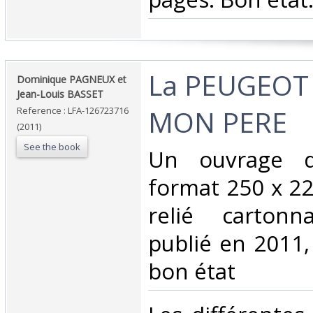
‎La PEUGEOT
‎Dominique PAGNEUX et
Jean-Louis BASSET‎
MON PERE‎
Reference : LFA-126723716
(2011)
See the book
‎Un ouvrage 
format 250 x 22
relié cartonn
publié en 2011, 
bon état‎