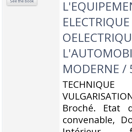
See the book
L'EQUIPEME
ELECTRIQUE 
OELECTRIQU
L'AUTOMOBI
MODERNE / 5
‎TECHN
VULGARISATION.
Broché. Etat d
convenable, Dos
Intérieur 