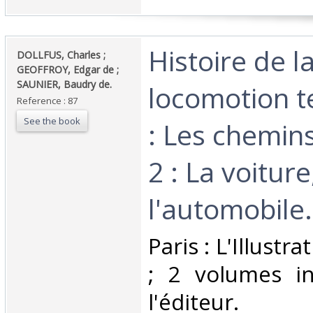
‎Histoire de l
‎DOLLFUS, Charles ;
GEOFFROY, Edgar de ;
SAUNIER, Baudry de. ‎
locomotion te
Reference : 87
See the book
: Les chemins
2 : La voiture
l'automobile. 
‎Paris : L'Illust
; 2 volumes in
l'éditeur.‎