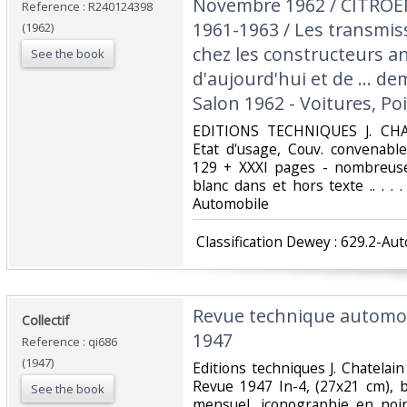
Novembre 1962 / CITROEN
Reference : R240124398
1961-1963 / Les transmiss
(1962)
chez les constructeurs an
See the book
d'aujourd'hui et de ... d
Salon 1962 - Voitures, Poi
‎EDITIONS TECHNIQUES J. CHAT
Etat d'usage, Couv. convenable
129 + XXXI pages - nombreuse
blanc dans et hors texte .. . . .
Automobile‎
‎ Classification Dewey : 629.2-Au
‎Revue technique automob
‎Collectif‎
1947‎
Reference : qi686
(1947)
‎Editions techniques J. Chatela
Revue 1947 In-4, (27x21 cm), 
See the book
mensuel, iconographie en noi