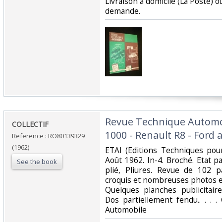
Livraison a domicile (La Poste) 
demande.‎
‎Revue Technique Automo
‎COLLECTIF‎
1000 - Renault R8 - Ford an
Reference : RO80139329
(1962)
‎ETAI (Editions Techniques pour
Août 1962. In-4. Broché. Etat p
See the book
plié, Pliures. Revue de 102 
croquis et nombreuses photos en
Quelques planches publicitaire
Dos partiellement fendu.. . . .
Automobile‎