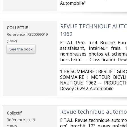
Automobile"‎
‎REVUE TECHNIQUE AUT
‎COLLECTIF‎
1962‎
Reference : R320099019
(1962)
‎E.T.A.I. 1962. In-4. Broché. B
satisfaisant, Intérieur frai
See the book
nombreuses photos et schemas
hors texte. . . . Classification D
‎1 ER SOMMAIRE : BERLIET GLR 
SOMMAIRE : MOTEUR BICYLI
NAUTIQUE 1962 - PRODUCTIO
Dewey : 629.2-Automobile‎
‎Revue technique automob
‎Collectif‎
Reference : nt19
‎E.T.A.I. Revue technique autom
cm), broché, 123 pages précéd
(1962)