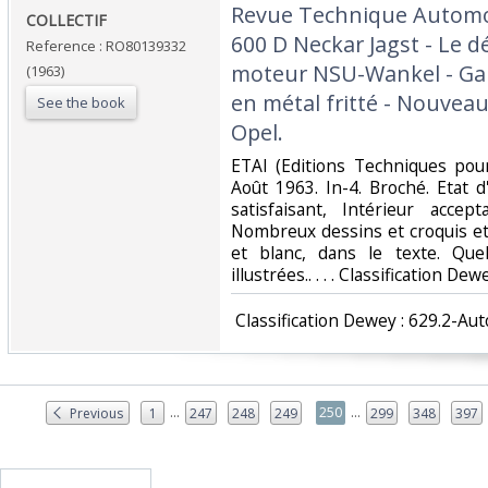
‎Revue Technique Automob
‎COLLECTIF‎
600 D Neckar Jagst - Le 
Reference : RO80139332
moteur NSU-Wankel - Ga
(1963)
en métal fritté - Nouvea
See the book
Opel.‎
‎ETAI (Editions Techniques pour
Août 1963. In-4. Broché. Etat d
satisfaisant, Intérieur acce
Nombreux dessins et croquis e
et blanc, dans le texte. Quel
illustrées.. . . . Classification D
‎ Classification Dewey : 629.2-Au
...
...
250
Previous
1
247
248
249
299
348
397