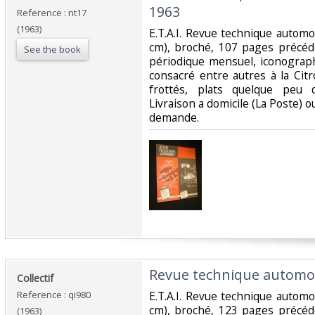
1963‎
Reference : nt17
(1963)
‎E.T.A.I. Revue technique autom
cm), broché, 107 pages précéd
See the book
périodique mensuel, iconograp
consacré entre autres à la Ci
frottés, plats quelque peu d
Livraison a domicile (La Poste) 
demande.‎
‎Revue technique automobi
‎Collectif‎
Reference : qi980
‎E.T.A.I. Revue technique autom
cm), broché, 123 pages précéd
(1963)