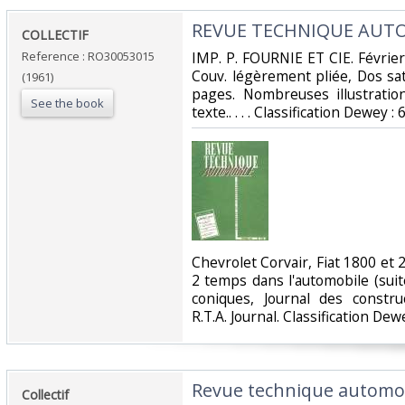
‎REVUE TECHNIQUE AUTO
‎COLLECTIF‎
Reference : RO30053015
‎IMP. P. FOURNIE ET CIE. Février
Couv. légèrement pliée, Dos sati
(1961)
pages. Nombreuses illustratio
See the book
texte.. . . . Classification Dewey 
‎Chevrolet Corvair, Fiat 1800 e
2 temps dans l'automobile (suit
coniques, Journal des constr
R.T.A. Journal. Classification De
‎Revue technique automobi
‎Collectif‎