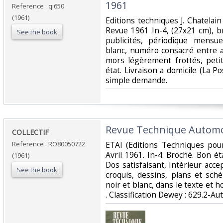
1961‎
Reference : qi650
(1961)
‎Editions techniques J. Chatela
Revue 1961 In-4, (27x21 cm), 
See the book
publicités, périodique mensu
blanc, numéro consacré entre au
mors légèrement frottés, petit
état. Livraison a domicile (La 
simple demande.‎
‎Revue Technique Automob
‎COLLECTIF‎
Reference : RO80050722
‎ETAI (Editions Techniques pour
Avril 1961. In-4. Broché. Bon é
(1961)
Dos satisfaisant, Intérieur ac
See the book
croquis, dessins, plans et sc
noir et blanc, dans le texte et ho
. Classification Dewey : 629.2-Au