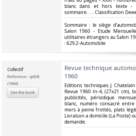
frais. 80 pages + XXXI - nombre
blanc dans et hors texte - 
sommaire. . . . Classification De
‎Sommaire : le siège d'automob
Salon 1960 - Etude Mensuelle
utilitaires étrangers au Salon 196
: 629.2-Automobile‎
‎Revue technique automob
‎Collectif‎
1960‎
Reference : qi658
(1960)
‎Editions techniques J. Chatela
Revue 1960 In-4, (27x21 cm), 
See the book
publicités, périodique mensu
blanc, numéro consacré entre 
mors à peine frottés, plats lég
Livraison a domicile (La Poste) 
demande.‎