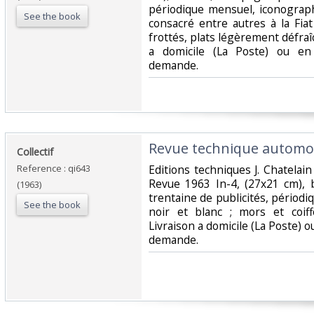
périodique mensuel, iconograp
See the book
consacré entre autres à la Fia
frottés, plats légèrement défraîc
a domicile (La Poste) ou en
demande.‎
‎Revue technique automobi
‎Collectif‎
Reference : qi643
‎Editions techniques J. Chatela
Revue 1963 In-4, (27x21 cm),
(1963)
trentaine de publicités, périod
See the book
noir et blanc ; mors et coiff
Livraison a domicile (La Poste) 
demande.‎