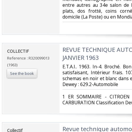
entre autres au 34e salon de l
plats, dos frotté, coins corné
domicile (La Poste) ou en Mondi
‎REVUE TECHNIQUE AUTO
‎COLLECTIF‎
JANVIER 1963‎
Reference : R320099013
(1963)
‎E.T.A.I.. 1963. In-4. Broché. B
satisfaisant, Intérieur frais
See the book
schemas en noir et blanc dans et h
Dewey : 629.2-Automobile‎
‎1 ER SOMMAIRE - CITROEN
CARBURATION Classification Dew
‎Revue technique automobi
‎Collectif‎