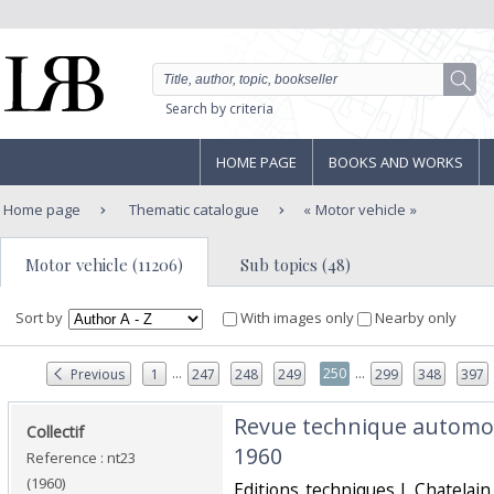
Search by criteria
HOME PAGE
BOOKS AND WORKS
Home page
Thematic catalogue
Motor vehicle
Motor vehicle (11206)
Sub topics (48)
Sort by
With images only
Nearby only
...
...
250
Previous
1
247
248
249
299
348
397
‎Revue technique automo
‎Collectif‎
1960‎
Reference : nt23
(1960)
‎Editions techniques J. Chatela