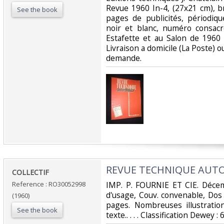
Revue 1960 In-4, (27x21 cm), b
See the book
pages de publicités, périodiq
noir et blanc, numéro consacr
Estafette et au Salon de 1960 ;
Livraison a domicile (La Poste) 
demande.‎
‎REVUE TECHNIQUE AUTO
‎COLLECTIF‎
Reference : RO30052998
‎IMP. P. FOURNIE ET CIE. Décem
d'usage, Couv. convenable, Dos 
(1960)
pages. Nombreuses illustratio
See the book
texte.. . . . Classification Dewey 