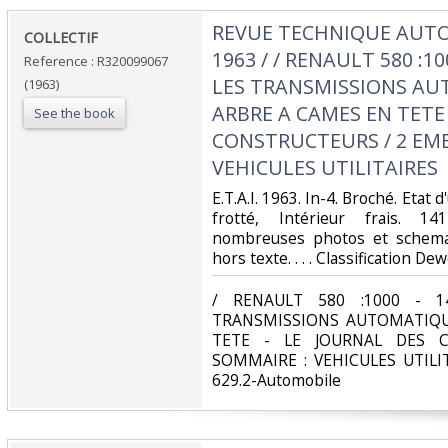
‎REVUE TECHNIQUE AUTO
‎COLLECTIF‎
1963 / / RENAULT 580 :100
Reference : R320099067
LES TRANSMISSIONS AU
(1963)
ARBRE A CAMES EN TETE 
See the book
CONSTRUCTEURS / 2 EME
VEHICULES UTILITAIRES‎
‎E.T.A.I. 1963. In-4. Broché. Etat
frotté, Intérieur frais. 
nombreuses photos et schema
hors texte. . . . Classification D
‎/ RENAULT 580 :1000 - 
TRANSMISSIONS AUTOMATIQU
TETE - LE JOURNAL DES 
SOMMAIRE : VEHICULES UTILITA
629.2-Automobile‎