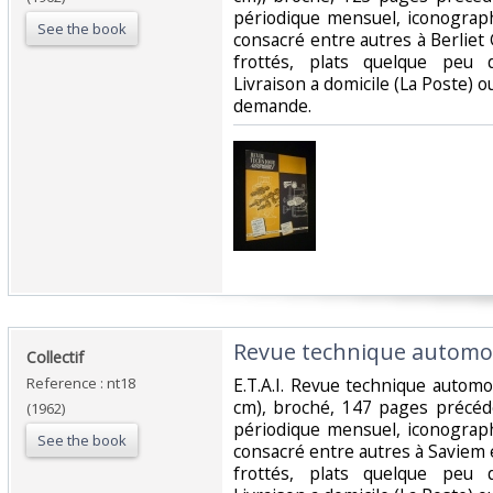
périodique mensuel, iconograp
See the book
consacré entre autres à Berlie
frottés, plats quelque peu d
Livraison a domicile (La Poste) 
demande.‎
‎Revue technique automobi
‎Collectif‎
Reference : nt18
‎E.T.A.I. Revue technique autom
cm), broché, 147 pages précéd
(1962)
périodique mensuel, iconograp
See the book
consacré entre autres à Saviem
frottés, plats quelque peu d