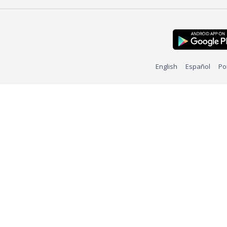
English
Español
Po