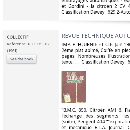
embrayages automatiques - éq
et Gordini - la citroën 2 CV 
Classification Dewey : 629.2-Aut
‎REVUE TECHNIQUE AUTO
‎COLLECTIF‎
Reference : RO30053017
‎IMP. P. FOURNIE ET CIE. Juin 196
2ème plat abîmé, Coiffe en pied
(1961)
pages. Nombreuses illustratio
See the book
texte.. . . . Classification Dewey 
‎"B.M.C. 850, Citroën AMI 6, F
l'échange des segments, le
(suite), Peugeot 404 ""exporatio
et mécanique R.T.A. Journal. C