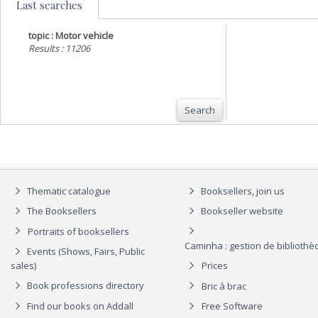
Last searches
topic : Motor vehicle
Results : 11206
Search
Thematic catalogue
Booksellers, join us
The Booksellers
Bookseller website
Portraits of booksellers
Caminha : gestion de biblioth
Events (Shows, Fairs, Public
sales)
Prices
Book professions directory
Bric à brac
Find our books on Addall
Free Software