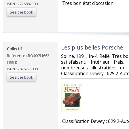
‎ Très bon état d’occasion ‎
ISBN : 2726882390
See the book
‎Les plus belles Porsche‎
‎Collectif‎
Reference : RO40051662
‎Soline. 1991. In-4. Relié. Très 
satisfaisant, Intérieur fra
(1991)
nombreuses illustrations en 
ISBN : 2876771098
Classification Dewey : 629.2-Aut
See the book
‎ Classification Dewey : 629.2-Au