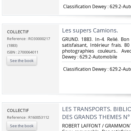
‎ Classification Dewey : 629.2-Au
‎Les supers Camions.‎
‎COLLECTIF‎
Reference : RO30000217
‎GRUND. 1883. In-4. Relié. Bon
satisfaisant, Intérieur frais.
(1883)
photographies couleurs.. Avec 
ISBN : 2700064011
Dewey : 629.2-Automobile‎
See the book
‎ Classification Dewey : 629.2-Au
‎LES TRANSPORTS. BIBL
‎COLLECTIF‎
DES GRANDS THEMES N° 
Reference : R160053112
‎ROBERT LAFFONT / GRAMMONT. 19
See the book