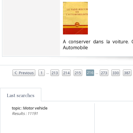
‎A conserver dans la voiture. 
Automobile‎
...
...
216
Previous
1
213
214
215
273
330
387
Last searches
topic : Motor vehicle
Results : 11191