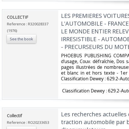
‎LES PREMIERES VOITURES
‎COLLECTIF‎
L'AUTOMOBILE - FRANCE:
Reference : R320028337
LE MONDE ENTIER RELEVE
(1976)
IRRESISTIBLE - AUTOMO
See the book
- PRECURSEURS DU MOTE
‎PHOEBUS PUBLISHING COMPANY
d'usage, Couv. défraîchie, Dos sa
pages illustrées de nombreuse
et blanc in et hors texte - 1er pl
Classification Dewey : 629.2-Aut
‎ Classification Dewey : 629.2-Au
‎Les recherches actuelles
‎Collectif‎
traction automobile par b
Reference : RO20233653