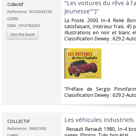
‎"Les voitures du rêve à l'
‎Collectif‎
Jeunesse"")"‎
Reference : RO20242136
(2000)
‎La Poste. 2000. In-4. Relié. B
ISBN : 2913763030
satisfaisant, Intérieur frais. 
illustrations en noir et blanc et
See the book
Classification Dewey : 629.2-Aut
‎"Préface de Sergio Pininfarin
Classification Dewey : 629.2-Aut
‎Les véhicules industriels 
‎COLLECTIF‎
Reference : 99921092
‎ Renault Renault 1980, In-4 bro
pages. Photos. Trés bon état. ‎
(1980)