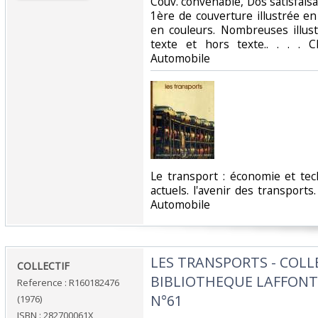
Couv. convenable, Dos satisfaisan
1ère de couverture illustrée en 
en couleurs. Nombreuses illust
texte et hors texte.. . . . C
Automobile‎
‎Le transport : économie et t
actuels. l'avenir des transports.
Automobile‎
‎LES TRANSPORTS - COL
‎COLLECTIF‎
BIBLIOTHEQUE LAFFONT
Reference : R160182476
N°61‎
(1976)
ISBN : 282700061X