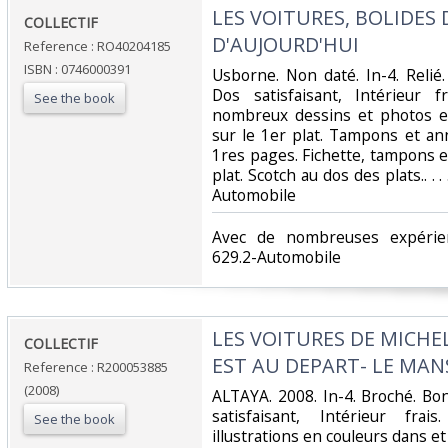
‎LES VOITURES, BOLIDES 
‎COLLECTIF‎
D'AUJOURD'HUI‎
Reference : RO40204185
ISBN : 0746000391
‎Usborne. Non daté. In-4. Relié
Dos satisfaisant, Intérieur f
See the book
nombreux dessins et photos en
sur le 1er plat. Tampons et an
1res pages. Fichette, tampons e
plat. Scotch au dos des plats.. . .
Automobile‎
‎Avec de nombreuses expérien
629.2-Automobile‎
‎LES VOITURES DE MICHEL
‎COLLECTIF‎
EST AU DEPART- LE MANS
Reference : R200053885
(2008)
‎ALTAYA. 2008. In-4. Broché. Bo
satisfaisant, Intérieur fr
See the book
illustrations en couleurs dans 