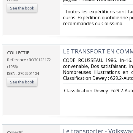
See the book
‎ Toutes les expéditions sont f
euros. Expédition quotidienne po
recommandés ou Colissimo. ‎
‎LE TRANSPORT EN COM
‎COLLECTIF‎
Reference : RO70123172
‎CODE ROUSSEAU. 1986. In-16. 
convenable, Dos satisfaisant, I
(1986)
Nombreuses illustrations en co
ISBN : 2709501104
Classification Dewey : 629.2-Aut
See the book
‎ Classification Dewey : 629.2-Au
‎Le transporter - Volkswag
‎Collectif‎