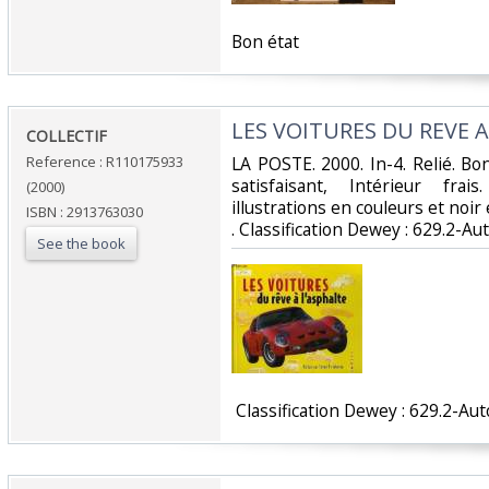
‎Bon état ‎
‎LES VOITURES DU REVE A
‎COLLECTIF‎
Reference : R110175933
‎LA POSTE. 2000. In-4. Relié. B
satisfaisant, Intérieur fr
(2000)
illustrations en couleurs et noir e
ISBN : 2913763030
. Classification Dewey : 629.2-Au
See the book
‎ Classification Dewey : 629.2-Au