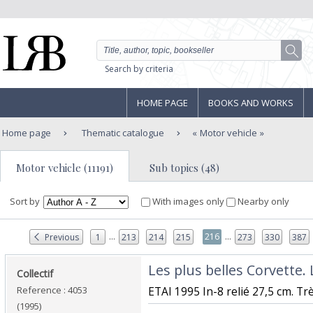
Search by criteria
HOME PAGE
BOOKS AND WORKS
Home page
Thematic catalogue
Motor vehicle
Motor vehicle (11191)
Sub topics (48)
Sort by
With images only
Nearby only
...
...
216
Previous
1
213
214
215
273
330
387
‎Les plus belles Corvette.
‎Collectif‎
Reference : 4053
‎ETAI 1995 In-8 relié 27,5 cm. Trè
(1995)