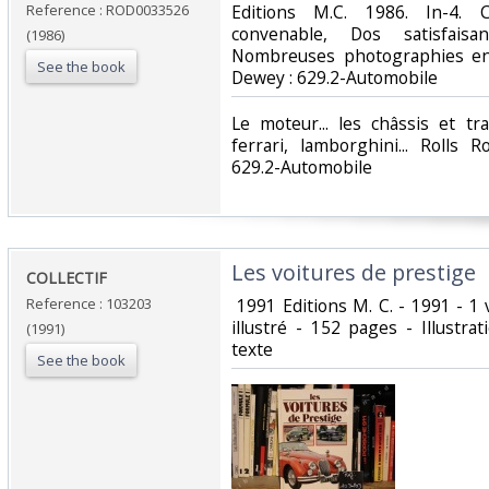
Reference : ROD0033526
‎Editions M.C. 1986. In-4. 
convenable, Dos satisfaisan
(1986)
Nombreuses photographies en co
See the book
Dewey : 629.2-Automobile‎
‎Le moteur... les châssis et trai
ferrari, lamborghini... Rolls R
629.2-Automobile‎
‎Les voitures de prestige‎
‎COLLECTIF‎
Reference : 103203
‎ 1991 Editions M. C. - 1991 - 1
illustré - 152 pages - Illustr
(1991)
texte‎
See the book