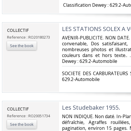
‎ Classification Dewey : 629.2-Au
‎LES STATIONS SOLEX A VO
‎COLLECTIF‎
Reference : RO20180273
‎AVENIR-PUBLICITE. NON DATE. I
convenable, Dos satisfaisant,
See the book
nombreuses photos et illustra
couleurs dans et hors texte.. . .
Dewey : 629.2-Automobile‎
‎SOCIETE DES CARBURATEURS SO
629.2-Automobile‎
‎Les Studebaker 1955.‎
‎COLLECTIF‎
Reference : RO20051734
‎NON INDIQUE. Non daté. In-Plan
défraîchie, Agraffes rouillée
See the book
pagination, environ 15 pages.