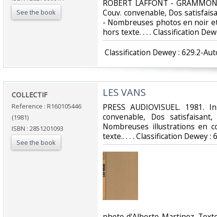
‎ROBERT LAFFONT - GRAMMONT. 1
Couv. convenable, Dos satisfaisa
See the book
- Nombreuses photos en noir et
hors texte. . . . Classification D
‎ Classification Dewey : 629.2-Au
‎LES VANS‎
‎COLLECTIF‎
Reference : R160105446
‎PRESS AUDIOVISUEL. 1981. In
convenable, Dos satisfaisant,
(1981)
Nombreuses illustrations en c
ISBN : 2851201093
texte.. . . . Classification Dewey 
See the book
‎photo d'Alberto Martinez. Tex