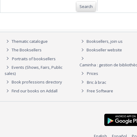
Search
Thematic catalogue
Booksellers, join us
The Booksellers
Bookseller website
Portraits of booksellers
Caminha : gestion de biblioth
Events (Shows, Fairs, Public
sales)
Prices
Book professions directory
Bric à brac
Find our books on Addall
Free Software
English
Español
Po