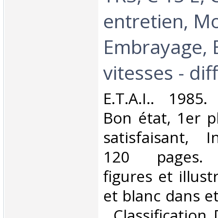
entretien, M
Embrayage, B
vitesses - diff
‎E.T.A.I.. 1985
Bon état, 1er p
satisfaisant, I
120 pages. 
figures et illus
et blanc dans et 
. Classification