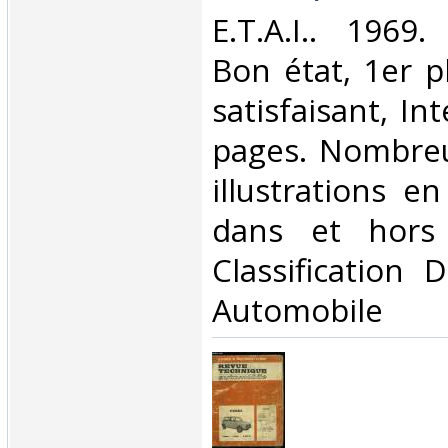
‎E.T.A.I.. 1969
Bon état, 1er p
satisfaisant, Int
pages. Nombreu
illustrations e
dans et hors 
Classification 
Automobile‎