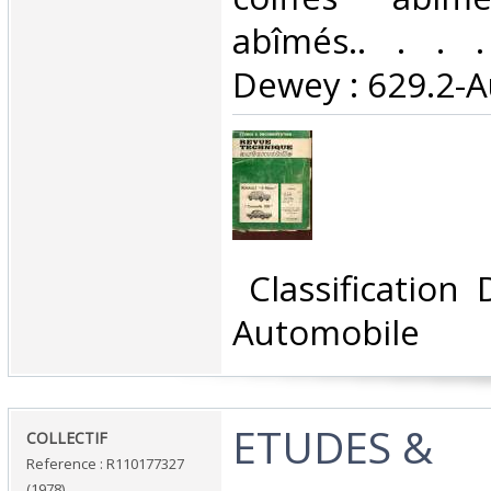
abîmés.. . . . 
Dewey : 629.2-A
‎ Classification
Automobile‎
‎ETUDES &
‎COLLECTIF‎
Reference : R110177327
(1978)