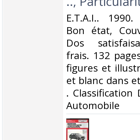
.., Particulari
‎E.T.A.I.. 1990
Bon état, Couv
Dos satisfaisa
frais. 132 pag
figures et illus
et blanc dans et 
. Classification
Automobile‎