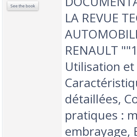
DOCUMENTA
See the book
LA REVUE T
AUTOMOBILE
RENAULT ""16
Utilisation et
Caractéristi
détaillées, C
pratiques : 
embrayage, B