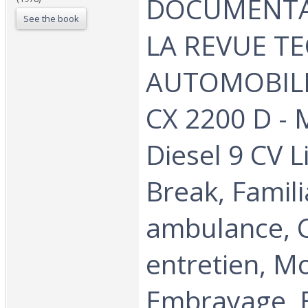
DOCUMENTA
See the book
LA REVUE T
AUTOMOBILE 
CX 2200 D - 
Diesel 9 CV 
Break, Famili
ambulance, C
entretien, M
Embrayage, B