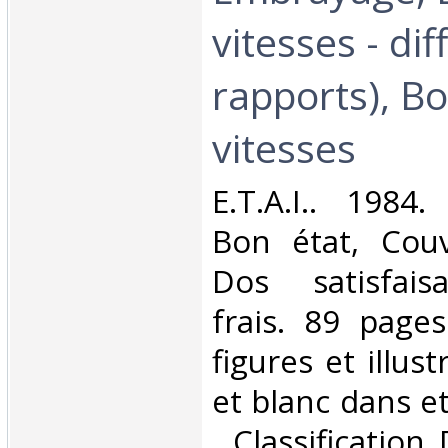
vitesses - dif
rapports), Bo
vitesses‎
‎E.T.A.I.. 1984
Bon état, Couv
Dos satisfaisa
frais. 89 page
figures et illus
et blanc dans et 
. Classification