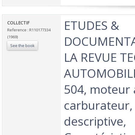
‎ETUDES &
‎COLLECTIF‎
Reference : R110177334
DOCUMENTA
(1969)
See the book
LA REVUE T
AUTOMOBILE
504, moteur 
carburateur,
descriptive,