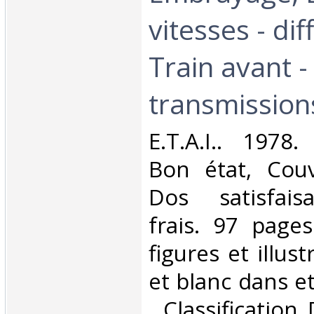
vitesses - dif
Train avant -
transmissions
‎E.T.A.I.. 1978
Bon état, Couv
Dos satisfaisa
frais. 97 page
figures et illus
et blanc dans et 
. Classification