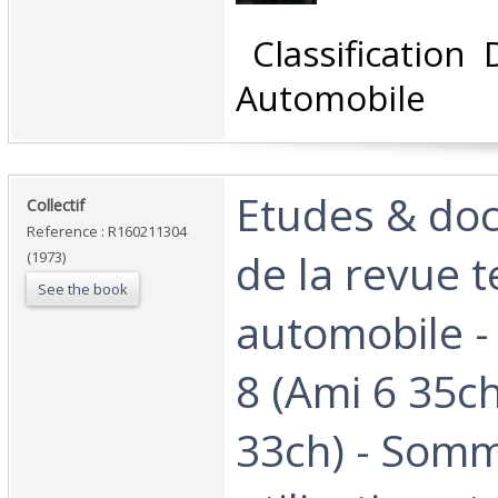
‎ Classification
Automobile‎
‎Etudes & do
‎Collectif‎
Reference : R160211304
de la revue 
(1973)
See the book
automobile -
8 (Ami 6 35c
33ch) - Somm