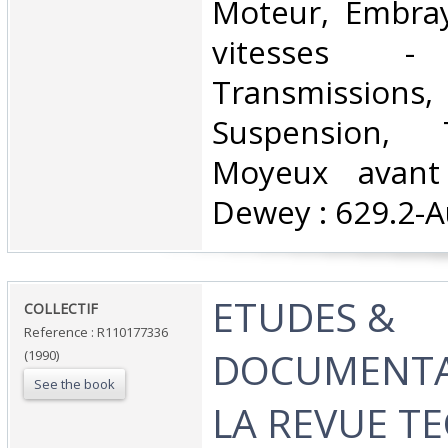
Moteur, Embray
vitesses - d
Transmissions
Suspension, 
Moyeux avant C
Dewey : 629.2-A
‎ETUDES &
‎COLLECTIF‎
Reference : R110177336
DOCUMENTA
(1990)
See the book
LA REVUE T