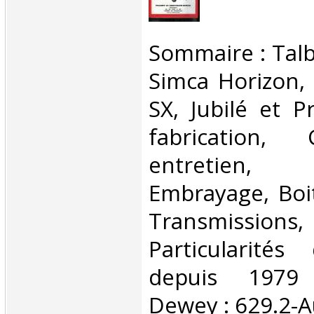
‎Sommaire : Talb
Simca Horizon, 
SX, Jubilé et 
fabrication,
entretien
Embrayage, Boit
Transmiss
Particularité
depuis 1979 C
Dewey : 629.2-A