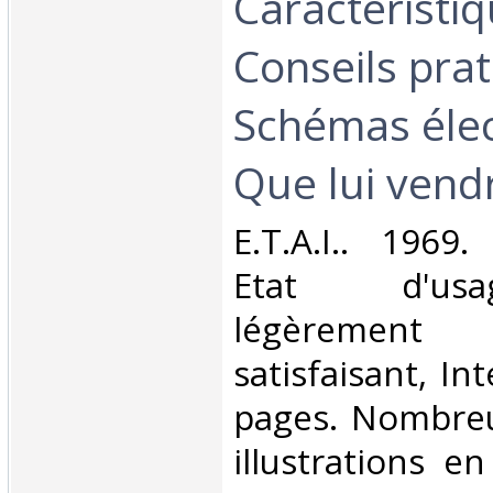
Caractéristiq
Conseils prat
Schémas élec
Que lui vendr
‎E.T.A.I.. 1969
Etat d'us
légèrement 
satisfaisant, Int
pages. Nombreu
illustrations e