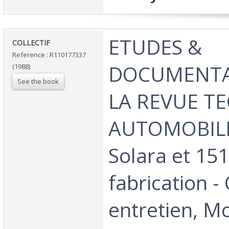
‎ETUDES &
‎COLLECTIF‎
Reference : R110177337
DOCUMENTA
(1988)
See the book
LA REVUE T
AUTOMOBILE 
Solara et 151
fabrication -
entretien, M