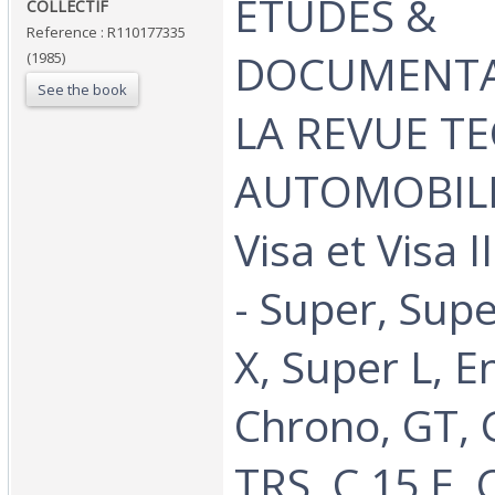
‎ETUDES &
‎COLLECTIF‎
Reference : R110177335
DOCUMENTA
(1985)
See the book
LA REVUE T
AUTOMOBILE 
Visa et Visa I
- Super, Supe
X, Super L, E
Chrono, GT, 
TRS, C 15 E, 