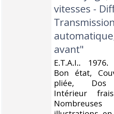
vitesses - Dif
Transmissio
automatique,
avant"‎
‎E.T.A.I.. 1976
Bon état, Cou
pliée, Dos s
Intérieur fra
Nombreuses 
illustrations e