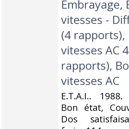
Embrayage, B
vitesses - Dif
(4 rapports),
vitesses AC 4
rapports), Bo
vitesses AC‎
‎E.T.A.I.. 1988
Bon état, Couv
Dos satisfaisa