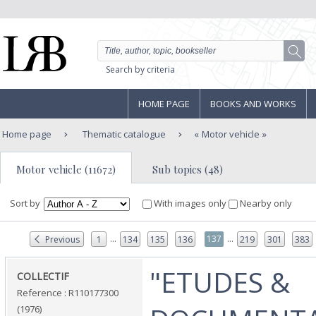
Search by criteria
HOME PAGE
BOOKS AND WORKS
Home page
Thematic catalogue
Motor vehicle
Motor vehicle (11672)
Sub topics (48)
Sort by
With images only
Nearby only
...
...
137
Previous
1
134
135
136
219
301
383
‎"ETUDES &
‎COLLECTIF‎
Reference : R110177300
(1976)