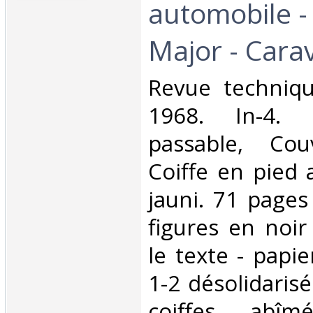
automobile -
Major - Carav
‎Revue techniq
1968. In-4. 
passable, Couv
Coiffe en pied 
jauni. 71 page
figures en noir
le texte - papie
1-2 désolidaris
coiffes abîm