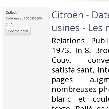
‎Citroën - Dat
‎Collectif‎
Reference : RO20232806
usines - Les 
(1973)
See the book
‎Relations Publ
1973. In-8. Bro
Couv. conve
satisfaisant, Int
pages aug
nombreuses pho
blanc et coul
texte. Relié pa