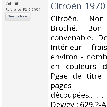
‎Citroën 1970
‎Collectif‎
Reference : R240164964
‎Citroën. Non
See the book
Broché. Bon 
convenable, Dos
Intérieur fra
environ - nomb
en couleurs d
Pgae de titre
pages lé
découpées.. . . 
Dewey : 629.2-A