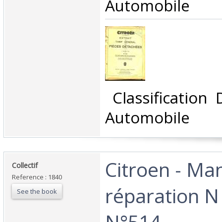
Automobile‎
‎ Classification
Automobile‎
‎Citroen - Ma
‎Collectif‎
Reference : 1840
réparation N
See the book
N°514‎