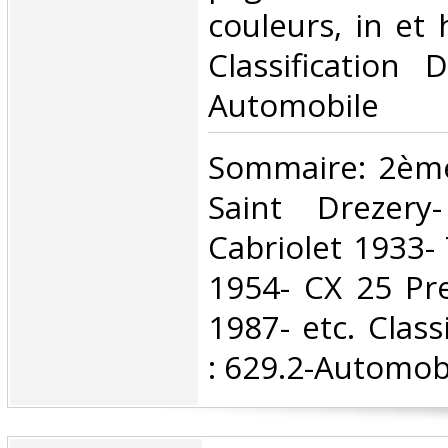
couleurs, in et h
Classification 
Automobile‎
‎Sommaire: 2èm
Saint Drezery
Cabriolet 1933- 
1954- CX 25 Pre
1987- etc. Class
: 629.2-Automobi