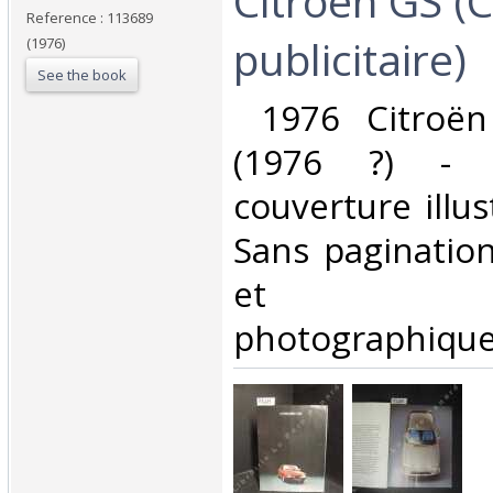
‎Citroën GS (
Reference : 113689
publicitaire)‎
(1976)
See the book
‎ 1976 Citroë
(1976 ?) - I
couverture illus
Sans pagination 
et repro
photographiques