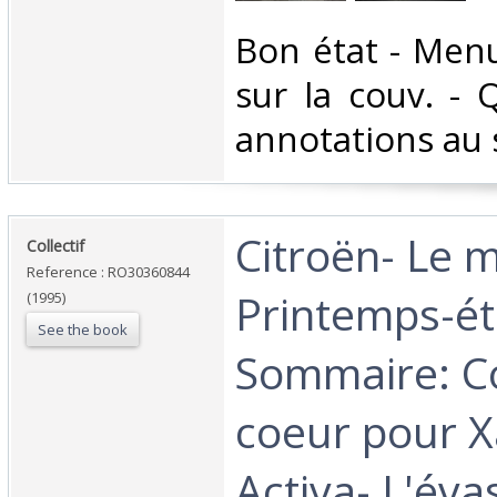
‎Bon état - Men
sur la couv. - 
annotations au s
‎Citroën- Le 
‎Collectif‎
Reference : RO30360844
Printemps-ét
(1995)
See the book
Sommaire: C
coeur pour X
Activa- L'éva