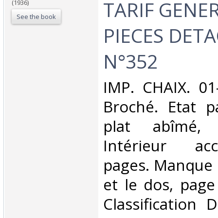
TARIF GENE
(1936)
See the book
PIECES DETA
N°352‎
‎IMP. CHAIX. 01
Broché. Etat p
plat abîmé,
Intérieur ac
pages. Manque l
et le dos, page 
Classification 