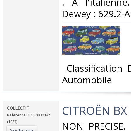
. A l'italienne.
Dewey : 629.2-A
‎ Classification
Automobile‎
‎CITROËN BX‎
‎COLLECTIF‎
Reference : RO30030482
(1987)
‎NON PRECISE. 1
See the book