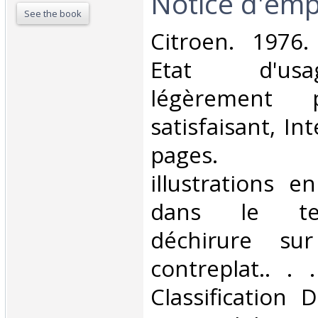
Notice d'empl
See the book
‎Citroen. 1976.
Etat d'us
légèrement 
satisfaisant, Int
pages. N
illustrations e
dans le tex
déchirure su
contreplat.. . .
Classification 