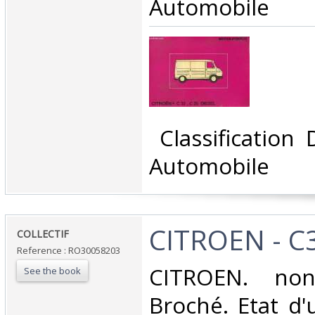
Automobile‎
‎ Classification
Automobile‎
‎CITROEN - C3
‎COLLECTIF‎
Reference : RO30058203
‎CITROEN. non
See the book
Broché. Etat d'