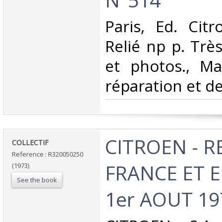
‎Paris, Ed. Cit
Relié np p. Trè
et photos., Ma
réparation et de 
‎CITROEN - 
‎COLLECTIF‎
Reference : R320050250
FRANCE ET 
(1973)
See the book
1er AOUT 197