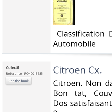
‎ Classification
Automobile‎
‎Citroen Cx.‎
‎Collectif‎
Reference : RO40013685
‎Citroen. Non da
See the book
Bon tat, Couv
Dos satisfaisant,