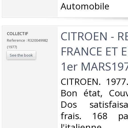
Automobile‎
‎CITROEN - 
‎COLLECTIF‎
Reference : R320049982
FRANCE ET E
(1977)
See the book
1er MARS197
‎CITROEN. 1977.
Bon état, Couv
Dos satisfaisa
frais. 168 p
l'italienne. C