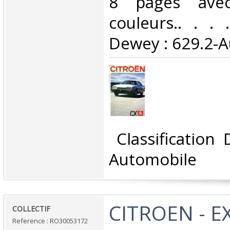
8 pages ave
couleurs.. . . .
Dewey : 629.2-A
‎ Classification
Automobile‎
‎CITROEN - 
‎COLLECTIF‎
Reference : RO30053172