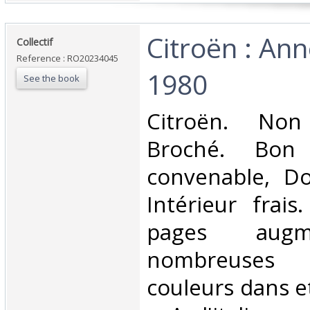
‎Citroën : A
‎Collectif‎
Reference : RO20234045
1980‎
See the book
‎Citroën. Non
Broché. Bon 
convenable, Dos
Intérieur frais
pages aug
nombreuses
couleurs dans et