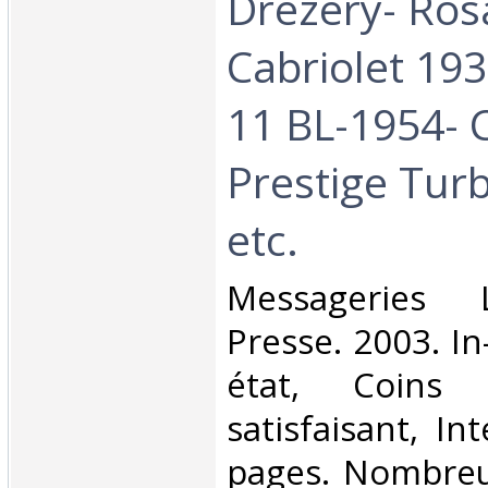
Drezery- Ros
Cabriolet 193
11 BL-1954- 
Prestige Turb
etc.‎
‎Messageries
Presse. 2003. In
état, Coins 
satisfaisant, Int
pages. Nombre