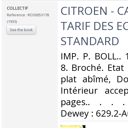
‎CITROEN - 
‎COLLECTIF‎
Reference : RO30053178
TARIF DES 
(1933)
See the book
STANDARD‎
‎IMP. P. BOLL.. 
8. Broché. Etat
plat abîmé, Dos
Intérieur acce
pages.. . . . 
Dewey : 629.2-A