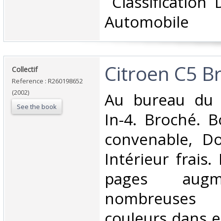
‎ Classification
Automobile‎
‎Citroen C5 Br
‎Collectif‎
Reference : R260198652
(2002)
‎Au bureau du 
See the book
In-4. Broché. B
convenable, Dos
Intérieur frais
pages aug
nombreuses
couleurs dans e