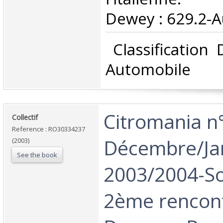
Dewey : 629.2-A
‎ Classification
Automobile‎
‎Citromania n
‎Collectif‎
Reference : RO30334237
Décembre/Jan
(2003)
See the book
2003/2004-S
2ème rencont