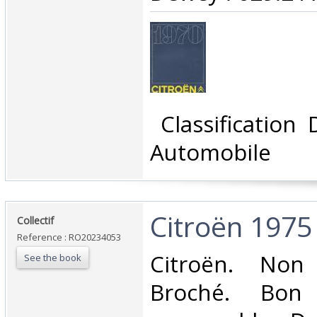
‎ Classification
Automobile‎
‎Citroën 1975‎
‎Collectif‎
Reference : RO20234053
‎Citroën. Non
See the book
Broché. Bon 