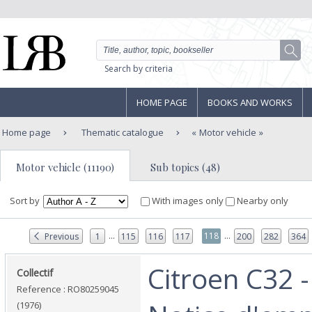
Search by criteria
HOME PAGE
BOOKS AND WORKS
Home page
Thematic catalogue
Motor vehicle
Motor vehicle (11190)
Sub topics (48)
Sort by
With images only
Nearby only
...
...
118
Previous
1
115
116
117
200
282
364
‎Citroen C32 -
‎Collectif‎
Reference : RO80259045
(1976)