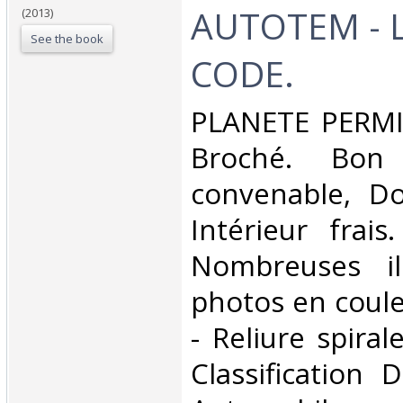
AUTOTEM - L
(2013)
See the book
CODE.‎
‎PLANETE PERMIS
Broché. Bon 
convenable, Dos
Intérieur frai
Nombreuses ill
photos en coule
- Reliure spirale
Classification 