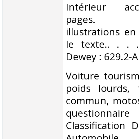
Intérieur ac
pages. N
illustrations e
le texte.. . . .
Dewey : 629.2-A
‎Voiture touris
poids lourds, 
commun, motos
questionnai
Classification 
Automobile‎