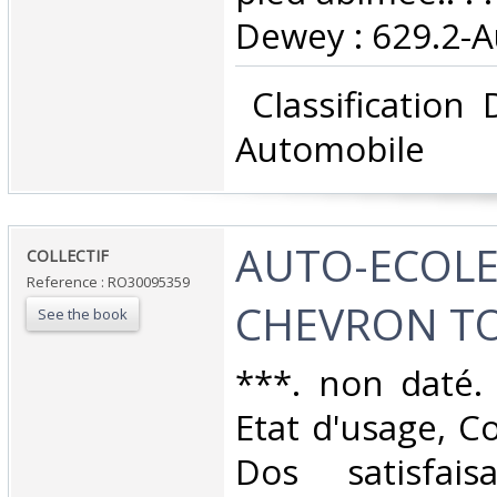
Dewey : 629.2-A
‎ Classification
Automobile‎
‎AUTO-ECOLE
‎COLLECTIF‎
Reference : RO30095359
CHEVRON TO
See the book
‎***. non daté.
Etat d'usage, Co
Dos satisfaisa