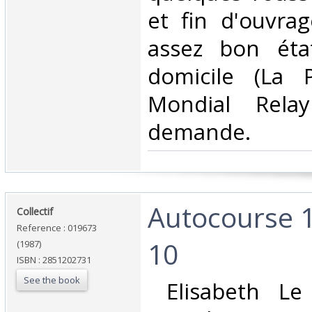
et fin d'ouvrag
assez bon état
domicile (La 
Mondial Rela
demande.‎
‎Autocourse 1
‎Collectif‎
Reference : 019673
10‎
(1987)
ISBN : 2851202731
See the book
‎ Elisabeth L