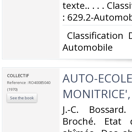
texte.. . . . Cla
: 629.2-Automobi
‎ Classification
Automobile‎
‎AUTO-ECOLE
‎COLLECTIF‎
Reference : RO40085040
MONITRICE',
(1970)
See the book
‎J.-C. Bossard
Broché. Etat d