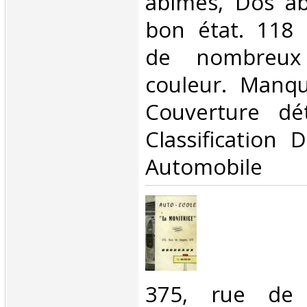
abîmés, Dos ab
bon état. 118 p
de nombreux
couleur. Manqu
Couverture dét
Classification 
Automobile‎
‎375, rue de 