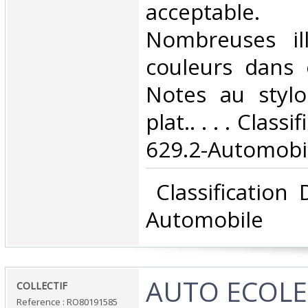
acceptable.
Nombreuses ill
couleurs dans 
Notes au styl
plat.. . . . Class
629.2-Automobil
‎ Classification
Automobile‎
‎AUTO ECOLE
‎COLLECTIF‎
Reference : RO80191585