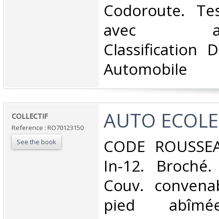
Codoroute. Te
avec autoc
Classification 
Automobile‎
‎AUTO ECOLE 
‎COLLECTIF‎
Reference : RO70123150
‎CODE ROUSSEA
See the book
In-12. Broché.
Couv. convenab
pied abîmée