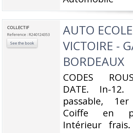
‎AUTO ECOLE
‎COLLECTIF‎
Reference : R240124353
VICTOIRE - 
See the book
BORDEAUX‎
‎CODES ROU
DATE. In-12. 
passable, 1er
Coiffe en p
Intérieur frai