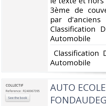
le texte et hors
3ème de couve
par d'anciens 
Classification 
Automobile‎
‎ Classification
Automobile‎
‎AUTO ECOLE
‎COLLECTIF‎
Reference : R240067395
FONDAUDEG
See the book