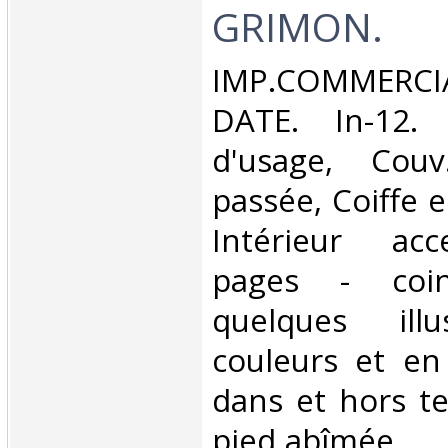
GRIMON.‎
‎IMP.COMMER
DATE. In-12. 
d'usage, Couv
passée, Coiffe 
Intérieur acc
pages - coin
quelques illu
couleurs et en
dans et hors te
pied abîmée.. . .