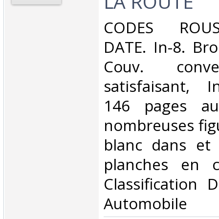
LA ROUTE‎
‎CODES ROU
DATE. In-8. Bro
Couv. conve
satisfaisant, I
146 pages au
nombreuses figu
blanc dans et 
planches en co
Classification 
Automobile‎