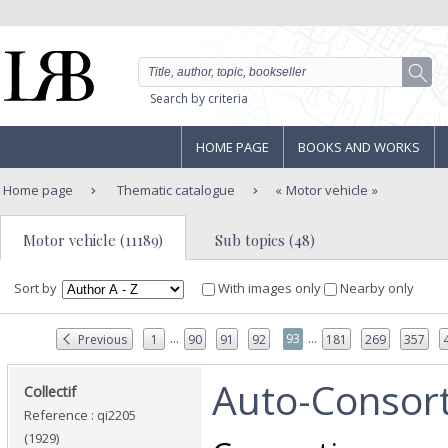
Search by criteria
HOME PAGE
BOOKS AND WORKS
Home page
Thematic catalogue
Motor vehicle
Motor vehicle (11189)
Sub topics (48)
Sort by
With images only
Nearby only
...
...
93
Previous
1
90
91
92
181
269
357
‎Auto-Consor
‎Collectif‎
Reference : qi2205
(1929)