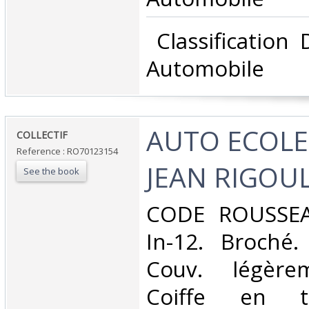
‎ Classification
Automobile‎
‎AUTO ECOLE
‎COLLECTIF‎
Reference : RO70123154
JEAN RIGOUL
See the book
‎CODE ROUSSEA
In-12. Broché.
Couv. légère
Coiffe en t