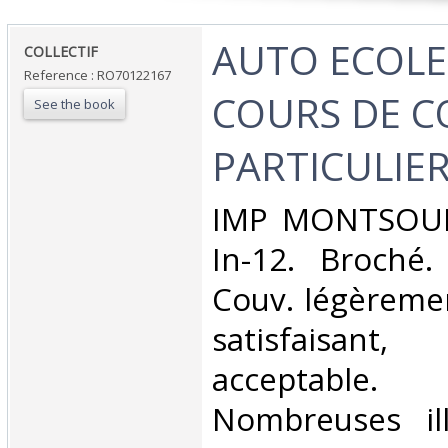
‎AUTO ECOLE
‎COLLECTIF‎
Reference : RO70122167
COURS DE C
See the book
PARTICULIER
‎IMP MONTSOUR
In-12. Broché.
Couv. légèreme
satisfaisant
acceptable.
Nombreuses ill