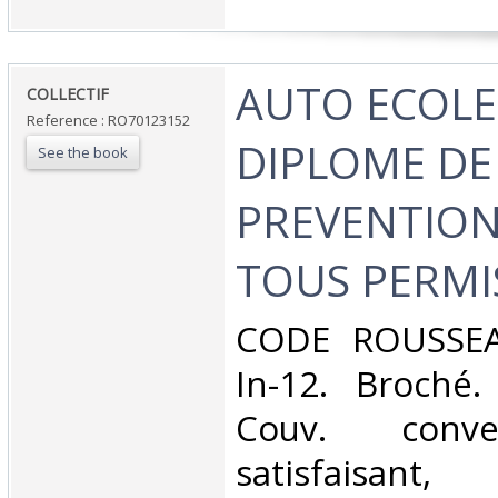
‎AUTO ECOLE
‎COLLECTIF‎
Reference : RO70123152
DIPLOME DE
See the book
PREVENTION
TOUS PERMIS
‎CODE ROUSSEA
In-12. Broché.
Couv. conve
satisfaisant