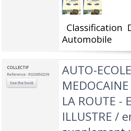
‎ Classification
Automobile‎
‎AUTO-ECOL
‎COLLECTIF‎
Reference : R320050239
MEDOCAINE 
See the book
LA ROUTE - 
ILLUSTRE / e