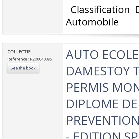
‎ Classification
Automobile‎
‎AUTO ECOLE
‎COLLECTIF‎
Reference : R200040095
DAMESTOY 
See the book
PERMIS MO
DIPLOME DE
PREVENTION
- EDITION SP