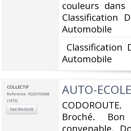
couleurs dans l
Classification 
Automobile‎
‎ Classification
Automobile‎
‎AUTO-ECOLE
‎COLLECTIF‎
Reference : R320103668
(1973)
‎CODOROUTE. 
See the book
Broché. Bon 
convenable, Dos