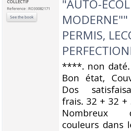
‎"AUTO-ECOL
‎COLLECTIF‎
Reference : RO30082171
MODERNE"" 
See the book
PERMIS, LE
PERFECTION
‎****. non daté.
Bon état, Couv
Dos satisfaisa
frais. 32 + 32 +
Nombreux 
couleurs dans l