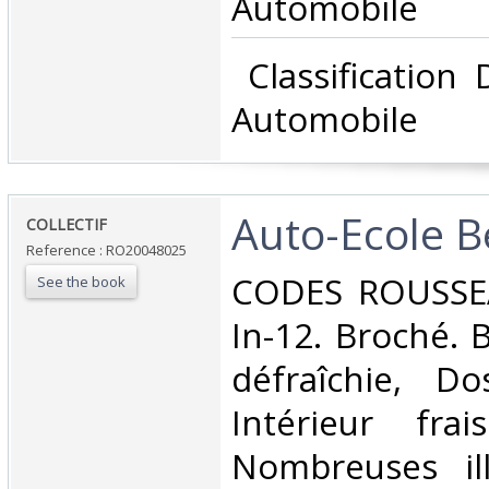
Automobile‎
‎ Classification
Automobile‎
‎Auto-Ecole B
‎COLLECTIF‎
Reference : RO20048025
‎CODES ROUSSE
See the book
In-12. Broché. 
défraîchie, Dos
Intérieur fra
Nombreuses ill