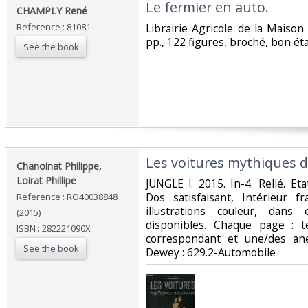
‎Le fermier en auto.‎
‎CHAMPLY René‎
Reference : 81081
‎Librairie Agricole de la Maiso
pp., 122 figures, broché, bon ét
See the book
‎Les voitures mythiques d
‎Chanoinat Philippe,
Loirat Phillipe‎
‎JUNGLE !. 2015. In-4. Relié. E
Dos satisfaisant, Intérieur 
Reference : RO40038848
illustrations couleur, dan
(2015)
disponibles. Chaque page : te
ISBN : 282221090X
correspondant et une/des anecd
See the book
Dewey : 629.2-Automobile‎