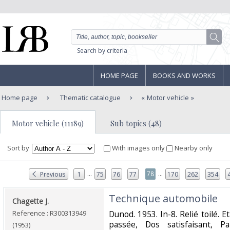
Search by criteria
HOME PAGE
BOOKS AND WORKS
Home page
Thematic catalogue
Motor vehicle
Motor vehicle (11189)
Sub topics (48)
Sort by
With images only
Nearby only
...
...
78
Previous
1
75
76
77
170
262
354
‎Technique automobile‎
‎Chagette J.‎
Reference : R300313949
‎Dunod. 1953. In-8. Relié toilé. 
passée, Dos satisfaisant, P
(1953)