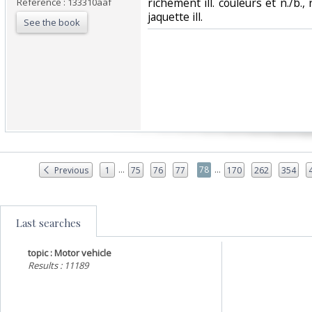
richement ill. couleurs et n./b., 
Reference : 133310aaf
jaquette ill.‎
See the book
...
...
78
Previous
1
75
76
77
170
262
354
Last searches
topic : Motor vehicle
Results : 11189