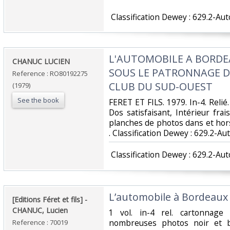
‎ Classification Dewey : 629.2-Au
‎L'AUTOMOBILE A BORDEA
‎CHANUC LUCIEN‎
SOUS LE PATRONNAGE D
Reference : RO80192275
CLUB DU SUD-OUEST‎
(1979)
See the book
‎FERET ET FILS. 1979. In-4. Relié
Dos satisfaisant, Intérieur fr
planches de photos dans et hors 
. Classification Dewey : 629.2-Au
‎ Classification Dewey : 629.2-Au
‎L’automobile à Bordeaux 
‎[Editions Féret et fils] - ‎
‎CHANUC, Lucien ‎
‎1 vol. in-4 rel. cartonnage é
nombreuses photos noir et bla
Reference : 70019