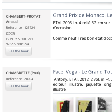
‎Grand Prix de Monaco. Le
‎CHAMBERT-PROTAT,
Arnaud‎
‎ETAI 2003 In-4 relié 32 cm sur
d’occasion.‎
Reference : 123724
(2003)
‎Comme neuf Très bon état d’occa
ISBN : 2726885993
9782726885994
See the book
‎Facel Vega - Le Grand Tou
‎CHAMBRETTE (Paul)‎
Reference : 20094
‎ Antony, ETAI, 2012. 2 vol. in -4
éditeur illustré, jaquette orig
See the book
illustré. ‎