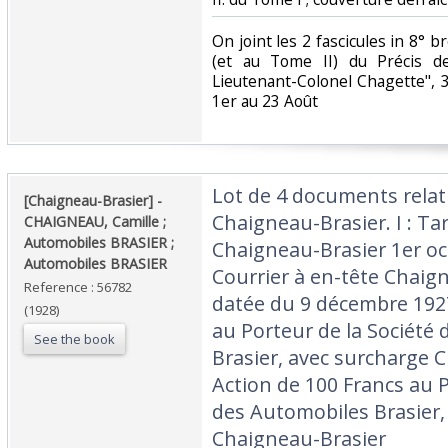
‎On joint les 2 fascicules in 8° b
(et au Tome II) du Précis d
Lieutenant-Colonel Chagette", 
1er au 23 Août‎
‎Lot de 4 documents rela
‎[Chaigneau-Brasier] - ‎
Chaigneau-Brasier. I : Ta
‎CHAIGNEAU, Camille ;
Automobiles BRASIER ;
Chaigneau-Brasier 1er octo
Automobiles BRASIER‎
Courrier à en-tête Chaign
Reference : 56782
datée du 9 décembre 1927 ;
(1928)
au Porteur de la Société
See the book
Brasier, avec surcharge C
Action de 100 Francs au P
des Automobiles Brasier,
Chaigneau-Brasier‎