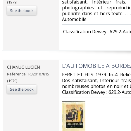
satisfaisant, Intérieur fra
(1979)
photographies et reproducti
See the book
publicité dans et hors texte. . . 
Automobile‎
‎ Classification Dewey : 629.2-Au
‎L'AUTOMOBILE A BORDEAU
‎CHANUC LUCIEN‎
Reference : R320107815
‎FERET ET FILS. 1979. In-4. Reli
Dos satisfaisant, Intérieur fr
(1979)
nombreuses photos en noir et blan
See the book
Classification Dewey : 629.2-Aut