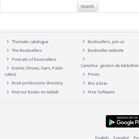
Search
Thematic catalogue
Booksellers, join us
The Booksellers
Bookseller website
Portraits of booksellers
Caminha : gestion de biblioth
Events (Shows, Fairs, Public
sales)
Prices
Book professions directory
Bric à brac
Find our books on Addall
Free Software
English
Español
Po