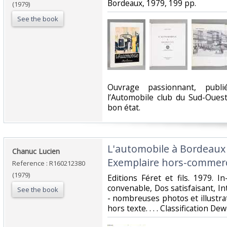
Bordeaux, 1979, 199 pp. ‎
(1979)
See the book
‎Ouvrage passionnant, pub
l’Automobile club du Sud-Oues
bon état.‎
‎L'automobile à Bordeaux 
‎Chanuc Lucien‎
Exemplaire hors-commerc
Reference : R160212380
(1979)
‎Editions Féret et fils. 1979. In
convenable, Dos satisfaisant, I
See the book
- nombreuses photos et illustra
hors texte. . . . Classification D