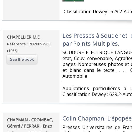
‎ Classification Dewey : 629.2-Au
‎Les Presses à Souder et 
‎CHAPELLIER M.E.‎
par Points Multiples.‎
Reference : RO20057960
(1956)
‎SOUDURE ELECTRIQUE LANGUEPI
état, Couv. convenable, Agraffes 
See the book
pages. Nombreuses photos et qu
et blanc dans le texte.. . . . 
Automobile‎
‎Applications particulières à
Classification Dewey : 629.2-Aut
‎Colin Chapman. L’épopée 
‎CHAPMAN.- CROMBAC,
Gérard / FERRARI, Enzo‎
‎Presses Universitaires de Fran