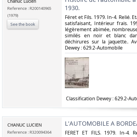
‎Chanuc Lucien‎
1930.‎
Reference : R200140965
(1979)
‎Féret et Fils. 1979. In-4. Relié. 
satisfaisant, Intérieur frais. 
See the book
légèrement abimée, nombreuses 
similés en noir et blanc da
déchirures sur la jaquette.. Ave
Dewey : 629.2-Automobile‎
‎ Classification Dewey : 629.2-Au
‎L'AUTOMOBILE A BORDEA
‎CHANUC LUCIEN‎
Reference : R320094364
‎FERET ET FILS. 1979. In-4. R