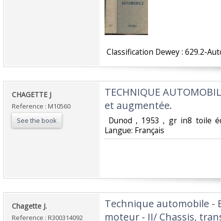
‎ Classification Dewey : 629.2-Au
‎TECHNIQUE AUTOMOBILE 
‎CHAGETTE J‎
et augmentée.‎
Reference : M10560
‎ Dunod , 1953 , gr in8 toile 
See the book
Langue: Français ‎
‎Technique automobile - E
‎Chagette J.‎
moteur - II/ Chassis, tran
Reference : R300314092