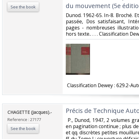
du mouvement (5e édition
See the book
‎Dunod. 1962-65. In-8. Broché. 
passée, Dos satisfaisant, Int
pages - nombreuses illustrati
hors texte.. . . . Classification D
‎ Classification Dewey : 629.2-Au
‎Précis de Technique Auto
‎CHAGETTE (Jacques).-‎
Reference : 27177
‎ P., Dunod, 1947, 2 volumes g
en pagination continue ; plus de
See the book
et qq. discrètes petites mouillur
ff. du Tome I ; couverture défrai