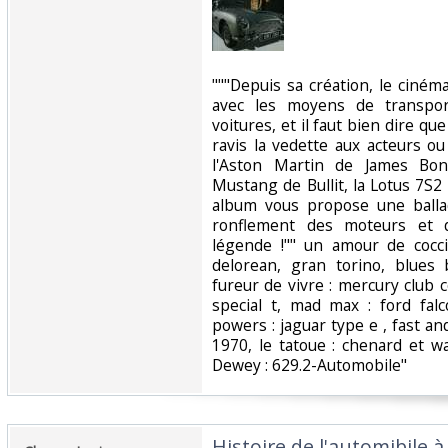
‎"""Depuis sa création, le ciné
avec les moyens de transport
voitures, et il faut bien dire que
ravis la vedette aux acteurs ou
l'Aston Martin de James Bo
Mustang de Bullit, la Lotus 7S2 
album vous propose une balla
ronflement des moteurs et 
légende !"" un amour de coccin
delorean, gran torino, blues
fureur de vivre : mercury club c
special t, mad max : ford fal
powers : jaguar type e , fast an
1970, le tatoue : chenard et wal
Dewey : 629.2-Automobile"‎
‎Histoire de l'automibile