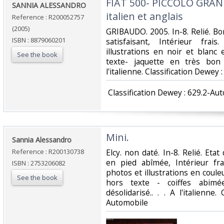
‎FIAT 500- PICCOLO GRAN
‎SANNIA ALESSANDRO‎
italien et anglais‎
Reference : R200052757
(2005)
‎GRIBAUDO. 2005. In-8. Relié. B
ISBN : 8879060201
satisfaisant, Intérieur fra
illustrations en noir et blanc
See the book
texte- jaquette en très bon
l'italienne. Classification Dewey 
‎ Classification Dewey : 629.2-Au
‎Mini.‎
‎Sannia Alessandro‎
Reference : R200130738
‎Elcy. non daté. In-8. Relié. Etat
en pied abîmée, Intérieur fr
ISBN : 2753206082
photos et illustrations en coule
See the book
hors texte - coiffes abimée
désolidarisé.. . . A l'italienne.
Automobile‎