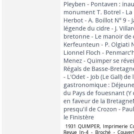
Pleyben - Pontaven : ina
monument T. Botrel - La 
Herbot - A. Boillot N° 9 - 
légende du cidre - J. Villa
bretonne - Le manoir de 
Kerfeunteun - P. Olgiati N
Lionnel Floch - Penmarc'h 
Menez - Quimper se réveil
Régals de Basse-Bretagne
- L'Odet - Job (Le Gall) d
gastronomique : Déjeune
du Pays de fouesnant (Y
en faveur de la BretagneN
presqu'il de Crozon - Paul
le Finistère ‎
‎ 1931 QUIMPER, Imprimerie Co
Revue In-4 - Broché - Couvert