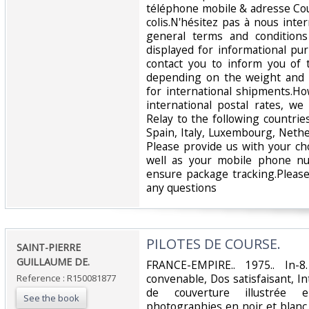
téléphone mobile & adresse Cour
colis.N'hésitez pas à nous inte
general terms and conditions
displayed for informational p
contact you to inform you of 
depending on the weight and 
for international shipments.Ho
international postal rates, w
Relay to the following countrie
Spain, Italy, Luxembourg, Nethe
Please provide us with your ch
well as your mobile phone n
ensure package tracking.Please
any questions‎
‎PILOTES DE COURSE.‎
‎SAINT-PIERRE
GUILLAUME DE.‎
‎FRANCE-EMPIRE.. 1975.. In-
convenable, Dos satisfaisant, In
Reference : R150081877
de couverture illustrée 
See the book
photographies en noir et blanc, ho