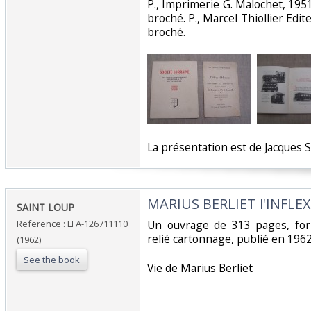
‎P., Imprimerie G. Malochet, 1951
broché. P., Marcel Thiollier Edit
broché. ‎
‎La présentation est de Jacques S
‎MARIUS BERLIET l'INFLEX
‎SAINT LOUP‎
Reference : LFA-126711110
‎Un ouvrage de 313 pages, for
relié cartonnage, publié en 1962,
(1962)
See the book
‎Vie de Marius Berliet‎