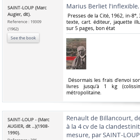
‎Marius Berliet l'inflexible.‎
‎SAINT-LOUP (Marc
Augier, dit).‎
‎ Presses de la Cité, 1962, in-8°
texte, cart. éditeur, jaquette il
Reference : 19309
sur 5 pages, bon état‎
(1962)
See the book
‎ Désormais les frais d'envoi s
livres jusqu'à 1 kg (coliss
métropolitaine.‎
‎Renault de Billancourt, d
‎SAINT-LOUP - (Marc
à la 4 cv de la clandestin
AUGIER, dit ...)(1908-
1990).‎
mesure, par SAINT-LOUP 