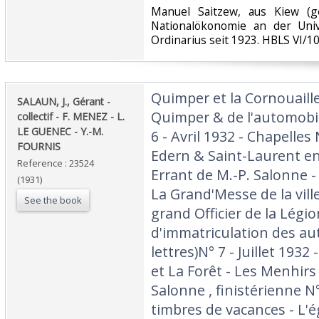
‎Manuel Saitzew, aus Kiew (g
Nationalökonomie an der Univ
Ordinarius seit 1923. HBLS VI/10.
‎Quimper et la Cornouaille
‎SALAUN, J., Gérant -
Quimper & de l'automobi
collectif - F. MENEZ - L.
LE GUENEC - Y.-M.
6 - Avril 1932 - Chapelles
FOURNIS‎
Edern & Saint-Laurent e
Reference : 23524
Errant de M.-P. Salonne -
(1931)
La Grand'Messe de la ville
See the book
grand Officier de la Légi
d'immatriculation des au
lettres)N° 7 - Juillet 193
et La Forêt - Les Menhirs 
Salonne , finistérienne N
timbres de vacances - L'ég