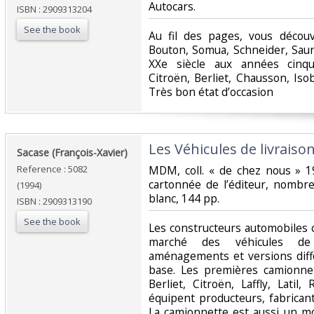
Autocars. ‎
ISBN : 2909313204
See the book
‎Au fil des pages, vous décou
Bouton, Somua, Schneider, Saur
XXe siècle aux années cinqu
Citroën, Berliet, Chausson, Iso
Très bon état d’occasion ‎
‎Les Véhicules de livraiso
‎Sacase (François-Xavier)‎
Reference : 5082
‎MDM, coll. « de chez nous » 19
cartonnée de l’éditeur, nombre
(1994)
blanc, 144 pp.‎
ISBN : 2909313190
See the book
‎Les constructeurs automobiles 
marché des véhicules de 
aménagements et versions diff
base. Les premières camionne
Berliet, Citroën, Laffly, Latil
équipent producteurs, fabrican
La camionnette est aussi un m