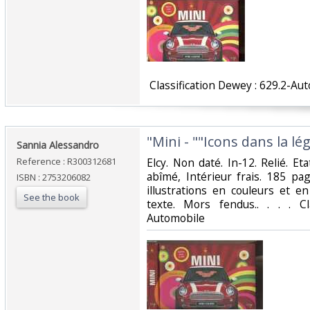
‎ Classification Dewey : 629.2-Au
‎"Mini - ""Icons dans la lé
‎Sannia Alessandro‎
Reference : R300312681
‎Elcy. Non daté. In-12. Relié. Et
abîmé, Intérieur frais. 185 p
ISBN : 2753206082
illustrations en couleurs et e
See the book
texte. Mors fendus.. . . . Cl
Automobile‎