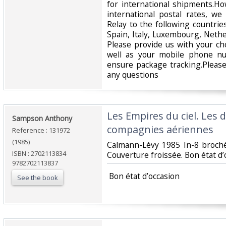
for international shipments.Ho
international postal rates, w
Relay to the following countrie
Spain, Italy, Luxembourg, Nethe
Please provide us with your ch
well as your mobile phone n
ensure package tracking.Please
any questions‎
‎Les Empires du ciel. Les
‎Sampson Anthony‎
compagnies aériennes‎
Reference : 131972
(1985)
‎Calmann-Lévy 1985 In-8 broch
ISBN : 2702113834
Couverture froissée. Bon état d’o
9782702113837
‎ Bon état d’occasion ‎
See the book