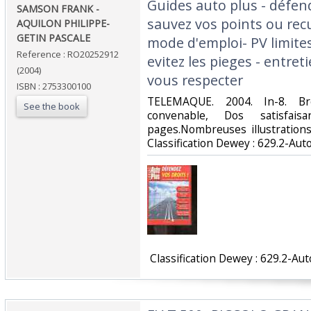
‎Guides auto plus - défen
‎SAMSON FRANK -
sauvez vos points ou recu
AQUILON PHILIPPE-
GETIN PASCALE‎
mode d'emploi- PV limites
Reference : RO20252912
evitez les pieges - entret
(2004)
vous respecter‎
ISBN : 2753300100
‎TELEMAQUE. 2004. In-8. Br
See the book
convenable, Dos satisfaisa
pages.Nombreuses illustrations 
Classification Dewey : 629.2-Aut
‎ Classification Dewey : 629.2-Au