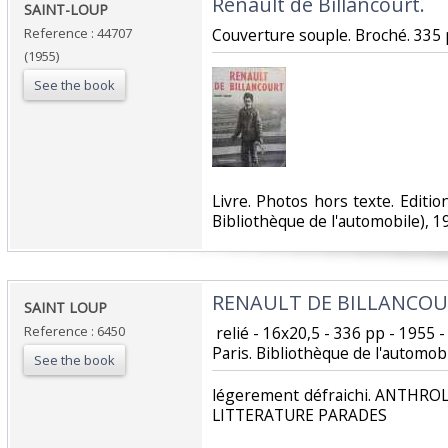
‎Renault de Billancourt.‎
‎SAINT-LOUP ‎
Reference : 44707
‎Couverture souple. Broché. 335 
(1955)
See the book
‎Livre. Photos hors texte. Editi
Bibliothèque de l'automobile), 19
‎RENAULT DE BILLANCOUR
‎SAINT LOUP‎
Reference : 6450
‎ relié - 16x20,5 - 336 pp - 19
Paris. Bibliothèque de l'automob
See the book
‎légerement défraichi. ANTHR
LITTERATURE PARADES‎