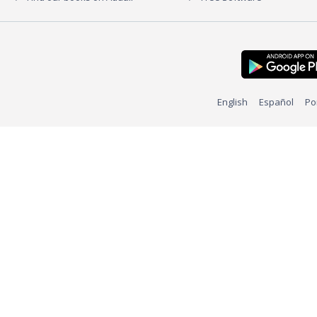
English
Español
Po