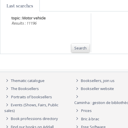
Last searches
topic : Motor vehicle
Results : 11196
Search
Thematic catalogue
Booksellers, join us
The Booksellers
Bookseller website
Portraits of booksellers
Caminha : gestion de biblioth
Events (Shows, Fairs, Public
sales)
Prices
Book professions directory
Bric à brac
Find our books on Addall
Free Software