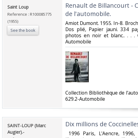
‎Renault de Billancourt - 
‎Saint Loup‎
de l'automobile.‎
Reference : R100085775
(1955)
‎Amiot Dumont. 1955. In-8. Broché
Dos plié, Papier jauni. 334 p
See the book
photos en noir et blanc.. . . .
Automobile‎
‎Collection Bibliothèque de l'aut
629.2-Automobile‎
‎Dix millions de Coccinelles
‎SAINT-LOUP (Marc
Augier).-‎
‎ 1996 Paris, L'Aencre, 1996