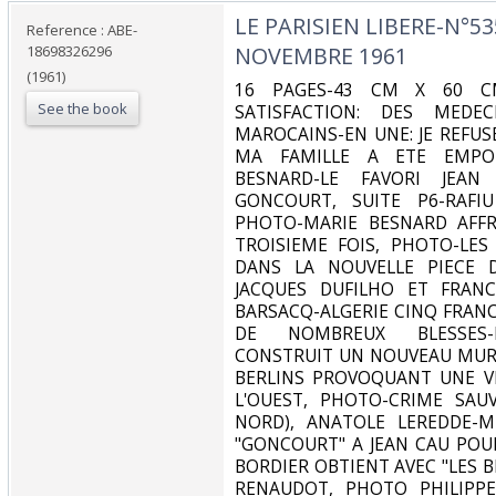
‎LE PARISIEN LIBERE-N°5
Reference : ABE-
18698326296
NOVEMBRE 1961‎
(1961)
‎16 PAGES-43 CM X 60 C
See the book
SATISFACTION: DES MEDE
MAROCAINS-EN UNE: JE REFUS
MA FAMILLE A ETE EMPOI
BESNARD-LE FAVORI JEAN
GONCOURT, SUITE P6-RAFI
PHOTO-MARIE BESNARD AFFR
TROISIEME FOIS, PHOTO-LES
DANS LA NOUVELLE PIECE 
JACQUES DUFILHO ET FRANC
BARSACQ-ALGERIE CINQ FRANC
DE NOMBREUX BLESSES-L
CONSTRUIT UN NOUVEAU MUR 
BERLINS PROVOQUANT UNE V
L'OUEST, PHOTO-CRIME SAU
NORD), ANATOLE LEREDDE-M
"GONCOURT" A JEAN CAU POUR
BORDIER OBTIENT AVEC "LES B
RENAUDOT, PHOTO PHILIPP