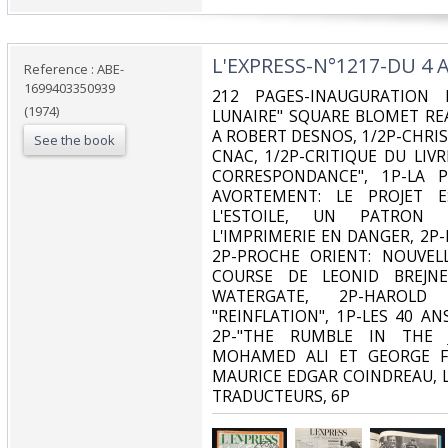
‎L'EXPRESS-N°1217-DU 4 
Reference : ABE-
1699403350939
‎212 PAGES-INAUGURATION 
(1974)
LUNAIRE" SQUARE BLOMET REA
A ROBERT DESNOS, 1/2P-CHRI
See the book
CNAC, 1/2P-CRITIQUE DU LIV
CORRESPONDANCE", 1P-LA P
AVORTEMENT: LE PROJET E
L'ESTOILE, UN PATRON P
L'IMPRIMERIE EN DANGER, 2P-
2P-PROCHE ORIENT: NOUVELL
COURSE DE LEONID BREJNE
WATERGATE, 2P-HAROL
"REINFLATION", 1P-LES 40 A
2P-"THE RUMBLE IN THE 
MOHAMED ALI ET GEORGE F
MAURICE EDGAR COINDREAU, 
TRADUCTEURS, 6P‎