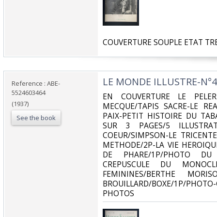
‎COUVERTURE SOUPLE ETAT TRE
‎LE MONDE ILLUSTRE-N°41
Reference : ABE-
5524603464
‎EN COUVERTURE LE PELE
(1937)
MECQUE/TAPIS SACRE-LE RE
PAIX-PETIT HISTOIRE DU TAB
See the book
SUR 3 PAGES/5 ILLUSTRA
COEUR/SIMPSON-LE TRICENTE
METHODE/2P-LA VIE HEROIQU
DE PHARE/1P/PHOTO DU 
CREPUSCULE DU MONOCLE/
FEMININES/BERTHE MORIS
BROUILLARD/BOXE/1P/PHOTO
PHOTOS‎