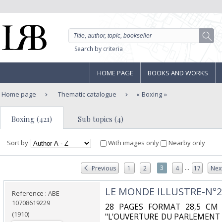
Search by criteria
HOME PAGE
BOOKS AND WORKS
Home page
Thematic catalogue
Boxing
Boxing (421)
Sub topics (4)
Sort by
With images only
Nearby only
...
3
Previous
1
2
4
17
Nex
‎LE MONDE ILLUSTRE-N°27
Reference : ABE-
10708619229
‎28 PAGES FORMAT 28,5 CM
(1910)
"L'OUVERTURE DU PARLEMENT 