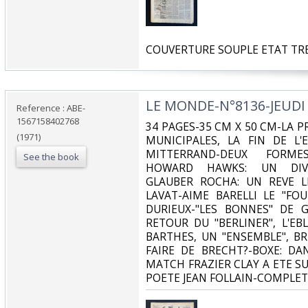
‎COUVERTURE SOUPLE ETAT TRE
‎LE MONDE-N°8136-JEUDI 
Reference : ABE-
1567158402768
‎34 PAGES-35 CM X 50 CM-LA 
(1971)
MUNICIPALES, LA FIN DE L'
MITTERRAND-DEUX FORME
See the book
HOWARD HAWKS: UN DIVE
GLAUBER ROCHA: UN REVE LI
LAVAT-AIME BARELLI LE "FO
DURIEUX-"LES BONNES" DE G
RETOUR DU "BERLINER", L'E
BARTHES, UN "ENSEMBLE", BR
FAIRE DE BRECHT?-BOXE: D
MATCH FRAZIER CLAY A ETE S
POETE JEAN FOLLAIN-COMPLET‎