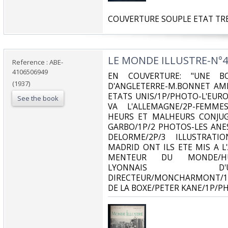
‎COUVERTURE SOUPLE ETAT TRE
‎LE MONDE ILLUSTRE-N°41
Reference : ABE-
4106506949
‎EN COUVERTURE: "UNE BO
(1937)
D'ANGLETERRE-M.BONNET AM
ETATS UNIS/1P/PHOTO-L'EURO
See the book
VA L'ALLEMAGNE/2P-FEMME
HEURS ET MALHEURS CONJU
GARBO/1P/2 PHOTOS-LES ANE
DELORME/2P/3 ILLUSTRATI
MADRID ONT ILS ETE MIS A L
MENTEUR DU MONDE/HUL
LYONNAIS 
DIRECTEUR/MONCHARMONT/1
DE LA BOXE/PETER KANE/1P/P