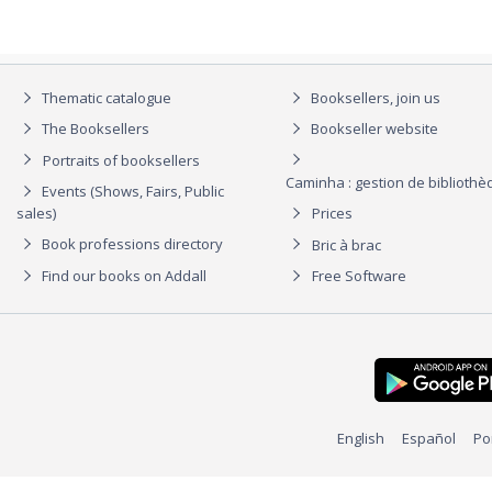
Thematic catalogue
Booksellers, join us
The Booksellers
Bookseller website
Portraits of booksellers
Caminha : gestion de biblioth
Events (Shows, Fairs, Public
sales)
Prices
Book professions directory
Bric à brac
Find our books on Addall
Free Software
English
Español
Po