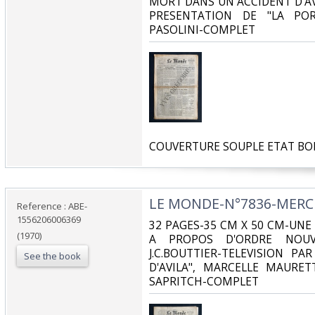
MORT DANS UN ACCIDENT D'AV
PRESENTATION DE "LA POR
PASOLINI-COMPLET‎
‎COUVERTURE SOUPLE ETAT BO
‎LE MONDE-N°7836-MERCR
Reference : ABE-
1556206006369
‎32 PAGES-35 CM X 50 CM-UN
(1970)
A PROPOS D'ORDRE NOUV
J.C.BOUTTIER-TELEVISION PAR
See the book
D'AVILA", MARCELLE MAURET
SAPRITCH-COMPLET‎