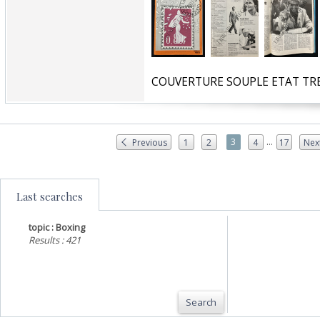
‎COUVERTURE SOUPLE ETAT TRE
...
3
Previous
1
2
4
17
Nex
Last searches
topic : Boxing
Results : 421
Search