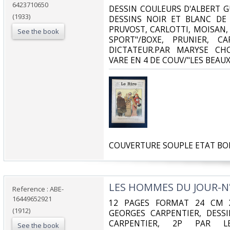
6423710650
‎DESSIN COULEURS D'ALBERT 
(1933)
DESSINS NOIR ET BLANC DE 
PRUVOST, CARLOTTI, MOISAN,
See the book
SPORT"/BOXE, PRUNIER, C
DICTATEUR.PAR MARYSE CHO
VARE EN 4 DE COUV/"LES BEAU
‎COUVERTURE SOUPLE ETAT BO
‎LES HOMMES DU JOUR-N°2
Reference : ABE-
16449652921
‎12 PAGES FORMAT 24 CM 
(1912)
GEORGES CARPENTIER, DESSI
CARPENTIER, 2P PAR L
See the book