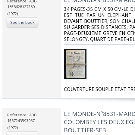
Reference : ABE-
1658628127360
‎34 PAGES-35 CM X 50 CM-LE 
(1972)
EST TUE PAR UN ELEPHANT,
DEVANT BOUTTIER, SON CHA
See the book
SU GARDER SES DISTANCES, PA
PAGE-DEUXIEME GREVE EN CEN
SELONGEY, QUART DE PABE-(BL7
‎COUVERTURE SOUPLE ETAT TRE
‎LE MONDE-N°8531-MARDI
Reference : ABE-
1567243593967
COLOMBEY LES DEUX EGL
(1972)
BOUTTIER-SEB‎