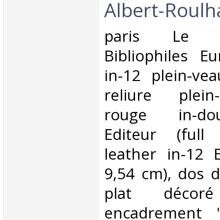
Albert-Roulhac
‎paris Le 
Bibliophiles E
in-12 plein-ve
reliure plein
rouge in-dou
Editeur (full
leather in-12 E
9,54 cm), dos dé
plat déco
encadrement "f