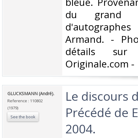
bleue. Provena
du grand col
d'autograp
Armand. - Pho
détails sur 
Originale.com -‎
‎Le discours 
‎GLUCKSMANN (André).‎
Reference : 110802
Précédé de 
(1979)
See the book
2004.‎