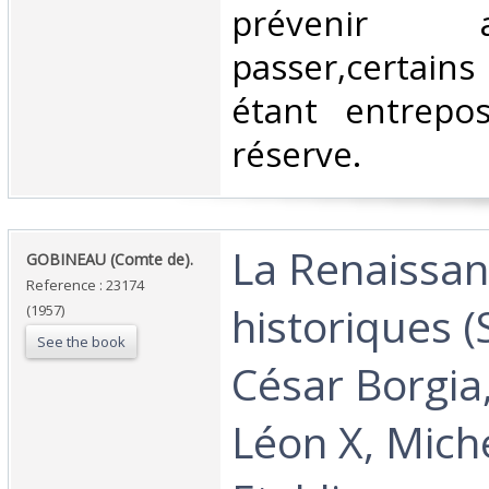
prévenir
passer,certains
étant entrepo
réserve. ‎
‎La Renaissa
‎GOBINEAU (Comte de).‎
Reference : 23174
historiques 
(1957)
See the book
César Borgia, 
Léon X, Mich