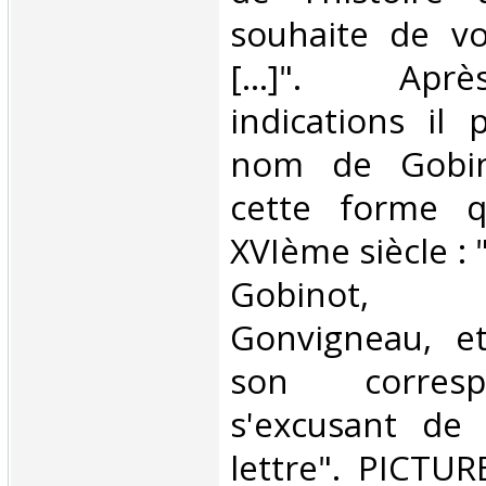
souhaite de vo
[...]". Apr
indications il 
nom de Gobin
cette forme q
XVIème siècle : "
Gobinot, 
Gonvigneau, etc
son corres
s'excusant de 
lettre". PICT