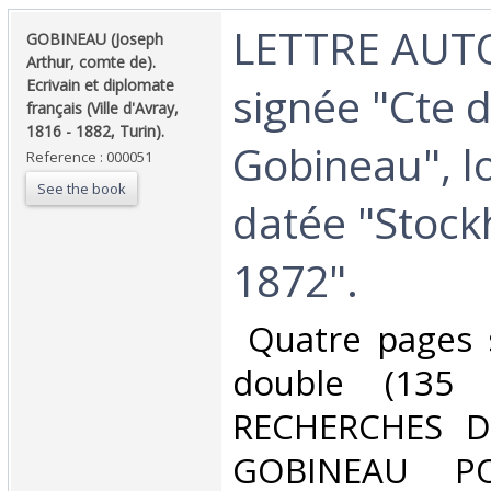
‎LETTRE AU
‎GOBINEAU (Joseph
Arthur, comte de).
Ecrivain et diplomate
signée "Cte 
français (Ville d'Avray,
1816 - 1882, Turin).‎
Gobineau", lo
Reference : 000051
See the book
datée "Stock
1872". ‎
‎ Quatre pages 
double (135 
RECHERCHES 
GOBINEAU PO