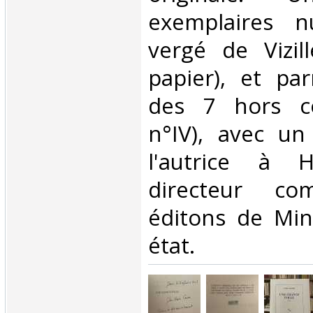
exemplaires n
vergé de Vizil
papier), et pa
des 7 hors c
n°IV), avec un
l'autrice à H
directeur co
éditons de Minu
état.‎