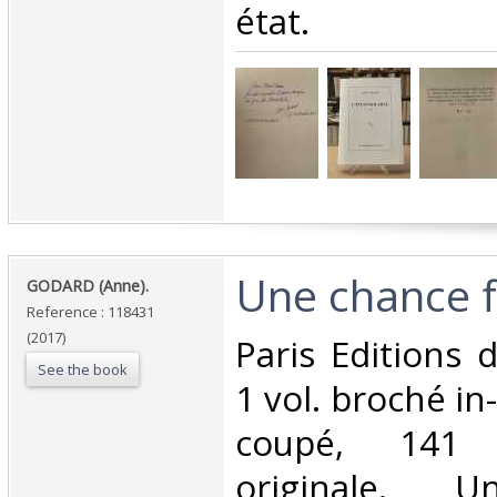
état.‎
‎Une chance fo
‎GODARD (Anne).‎
Reference : 118431
(2017)
‎Paris Editions
See the book
1 vol. broché in
coupé, 141 
originale.