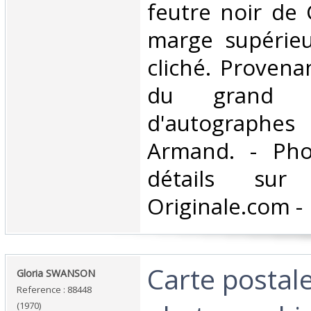
feutre noir de
marge supérie
cliché. Provena
du grand col
d'autograp
Armand. - Pho
détails sur 
Originale.com -‎
‎Carte postal
‎Gloria SWANSON‎
Reference : 88448
(1970)