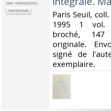
intégrale. Ma
ISBN : 9782020233552
See the book
‎Paris Seuil, coll
1995 1 vol. 
broché, 147 
originale. Env
signé de l'aut
exemplaire.‎