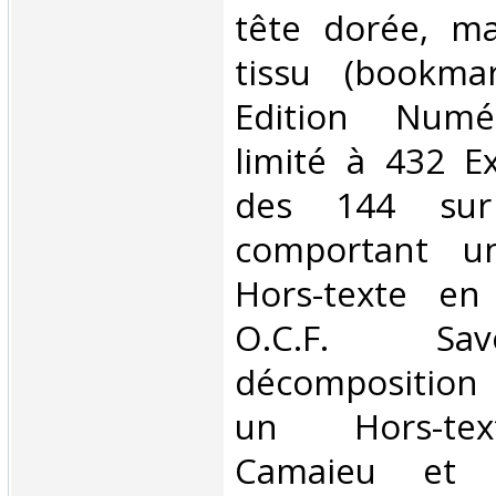
tête dorée, m
tissu (bookmar
Edition Numér
limité à 432 E
des 144 sur
comportant u
Hors-texte en
O.C.F. Sa
décomposition 
un Hors-tex
Camaieu et l