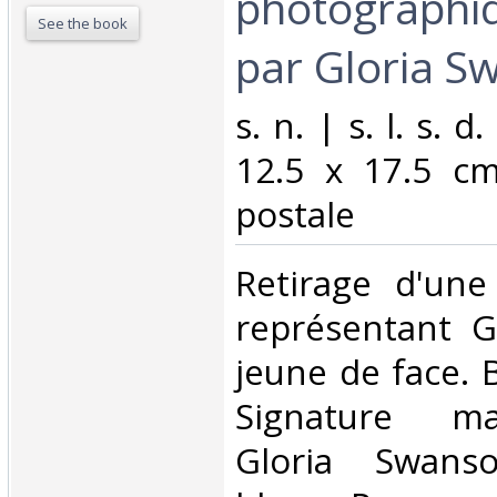
photographi
See the book
par Gloria S
‎s. n. | s. l. s. d
12.5 x 17.5 c
postale‎
‎Retirage d'un
représentant G
jeune de face. 
Signature ma
Gloria Swans