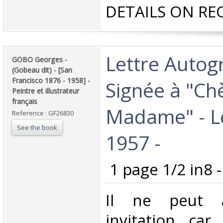
DETAILS ON REQ
‎Lettre Auto
‎GOBO Georges -
(Gobeau dit) - [San
Francisco 1876 - 1958] -
Signée à "Ch
Peintre et illustrateur
français ‎
Madame" - Le
Reference : GF26830
See the book
1957 - ‎
‎ 1 page 1/2 in8 -‎
‎Il ne peut 
invitation car 