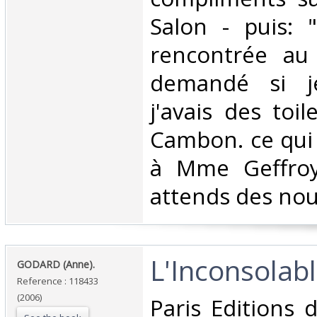
Salon - puis: 
rencontrée au S
demandé si j
j'avais des toil
Cambon. ce qui 
à Mme Geffroy"
attends des nouv
‎L'Inconsolabl
‎GODARD (Anne).‎
Reference : 118433
(2006)
‎Paris Editions