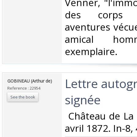
Venner, "l'immo
des corps f
aventures vécue
amical hom
exemplaire.‎
‎Lettre auto
‎GOBINEAU (Arthur de)‎
Reference : 22954
signée‎
See the book
‎ Château de La 
avril 1872. In-8, 