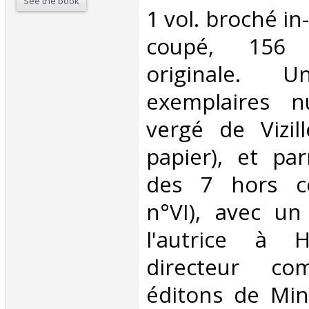
See the book
1 vol. broché in
coupé, 156 
originale.
exemplaires n
vergé de Vizil
papier), et pa
des 7 hors c
n°VI), avec un
l'autrice à H
directeur co
éditons de Minu