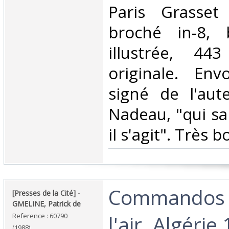
‎Paris Grasse
broché in-8, 
illustrée, 44
originale. Env
signé de l'aut
Nadeau, "qui sa
il s'agit". Très b
‎Commandos 
‎[Presses de la Cité] - ‎
‎GMELINE, Patrick de‎
l'air. Algérie
Reference : 60790
(1988)