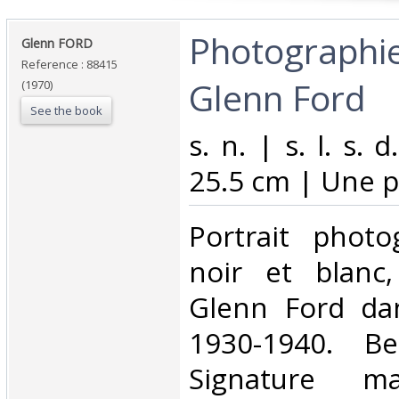
‎Photographi
‎Glenn FORD‎
Reference : 88415
Glenn Ford‎
(1970)
See the book
‎s. n. | s. l. s.
25.5 cm | Une p
‎Portrait phot
noir et blanc,
Glenn Ford da
1930-1940. Be
Signature ma