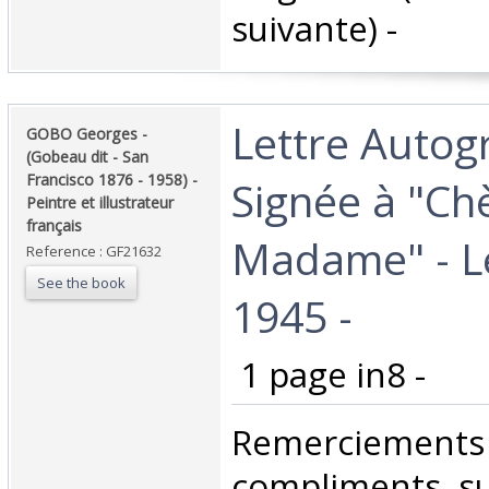
suivante) - ‎
‎Lettre Auto
‎GOBO Georges -
(Gobeau dit - San
Francisco 1876 - 1958) -
Signée à "Ch
Peintre et illustrateur
français ‎
Madame" - L
Reference : GF21632
See the book
1945 - ‎
‎ 1 page in8 -‎
‎Remerciemen
compliments su