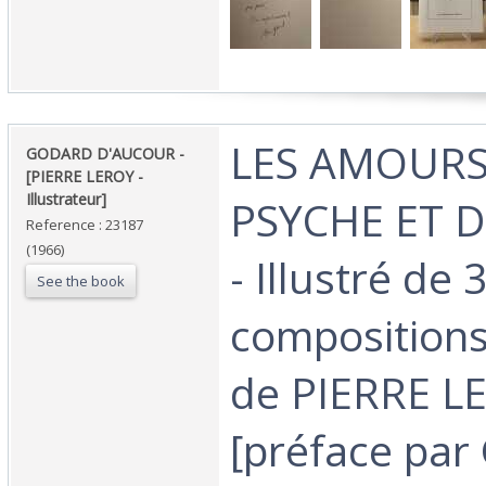
‎LES AMOURS
‎GODARD D'AUCOUR -
[PIERRE LEROY -
Illustrateur]‎
PSYCHE ET 
Reference : 23187
(1966)
- Illustré de 
See the book
compositions
de PIERRE L
[préface par