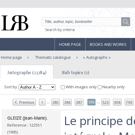
Search by criteria
HOME PAGE
BOOKS AND WORKS
Home page
Thematic catalogue
Autographs
Autographs (23284)
Sub topics (1)
Sort by
With images only
Nearby only
...
...
388
Previous
1
385
386
387
523
658
793
‎Le principe 
‎GLEIZE (Jean-Marie).‎
Reference : 122551
(1995)