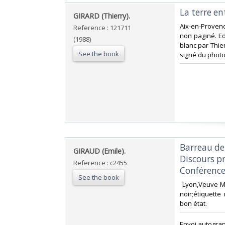
‎La terre en
‎GIRARD (Thierry).‎
‎Aix-en-Provenc
Reference : 121711
non paginé. Ed
(1988)
blanc par Thie
See the book
signé du photo
‎Barreau d
‎GIRAUD (Emile).‎
Discours p
Reference : c2455
Conférence
See the book
‎ Lyon,Veuve 
noir;étiquett
bon état.‎
‎Envoi autograp