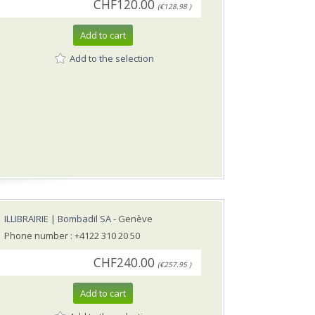
CHF120.00
(€128.98 )
Add to cart
Add to the selection
ILLIBRAIRIE | Bombadil SA
- Genève
Phone number : +4122 310 20 50
CHF240.00
(€257.95 )
Add to cart