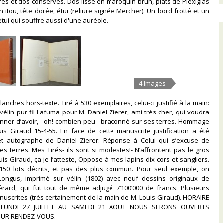
tures et dos conservés. Dos lisse en maroquin brun, plats de Plexiglas
 itou, tête dorée, étui (reliure signée Mercher). Un bord frotté et un
 étui qui souffre aussi d'une auréole. ‎
4 Images
 planches hors-texte. Tiré à 530 exemplaires, celui-ci justifié à la main:
vélin pur fil Lafuma pour M. Daniel Zierer, ami très cher, qui voudra
nner d’avoir, - oh! combien peu - braconné sur ses terres. Hommage
is Giraud 15-4-55. En face de cette manuscrite justification a été
et autographe de Daniel Zierer: Réponse à Celui qui s’excuse de
s terres. Mes Tirés- ils sont si modestes!- N’affrontent pas le gros
uis Giraud, ça je l’atteste, Oppose à mes lapins dix cors et sangliers.
. 150 lots décrits, et pas des plus commun. Pour seul exemple, on
Longus, imprimé sur vélin (1802) avec neuf dessins originaux de
rard, qui fut tout de même adjugé 7‘100‘000 de francs. Plusieurs
nuscrites (très certainement de la main de M. Louis Giraud). HORAIRE
U LUNDI 27 JUILLET AU SAMEDI 21 AOUT NOUS SERONS OUVERTS
UR RENDEZ-VOUS.‎