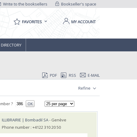
Write to the booksellers
Bookseller's space
FAVORITES
MY ACCOUNT
 DIRECTORY
PDF
RSS
E-MAIL
Refine
umber ?
OK
ILLIBRAIRIE | Bombadil SA
- Genève
Phone number : +4122 310 20 50