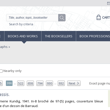
CART
Search by criteria
E
BOOKS AND WORKS
THE BOOKSELLERS
BOOK PROFESSIONS
raphs
Nearby only
...
...
386
Exact page n
85
522
658
794
930
932
Next
ssis.‎
imerie Kundig, 1941. In-8 broché de 97-[5] pages, couverture bleue
e d'un dessin de Barraud. ‎