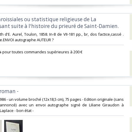
aroissiales ou statistique religieuse de La
sant suite à l'histoire du prieuré de Saint-Damien.‎
lith d'E. Aurel, Toulon, 1858. In-8 de VII-181 pp., br, dos factice,cassé .
ale.ENVOI autographe AUTEUR ?‎
% pour toutes commandes supérieures à 200 €‎
 roman -‎
., 1986 - un volume broché (12x18,5 cm), 75 pages - Edition originale (sans
annoncé) avec un envoi autographe signé de Liliane Giraudon à
Laplace - bon état - ‎