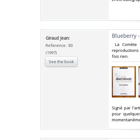
‎Blueberry 
‎Giraud Jean: ‎
‎ La Comète 
Reference : 83
reproductions 
(1997)
fois rien. ‎
See the book
‎Signé par l'ar
pour quelque
momentanément 