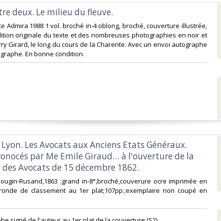
tre deux. Le milieu du fleuve. ‎
e Admira 1988 1 vol. broché in-4 oblong, broché, couverture illustrée,
ition originale du texte et des nombreuses photographies en noir et
rry Girard, le long du cours de la Charente. Avec un envoi autographe
graphe. En bonne condition. ‎
e Lyon. Les Avocats aux Anciens Etats Généraux.
ronocés par Me Emile Giraud… à l'ouverture de la
 des Avocats de 15 décembre 1862.‎
Mougin-Rusand,1863 ;grand in-8°,broché,couverure ocre imprimée en
e ronde de classement au 1er plat;107pp.;exemplaire non coupé en
he signé de l'auteur au 1er plat de la couverture.(S2) ‎