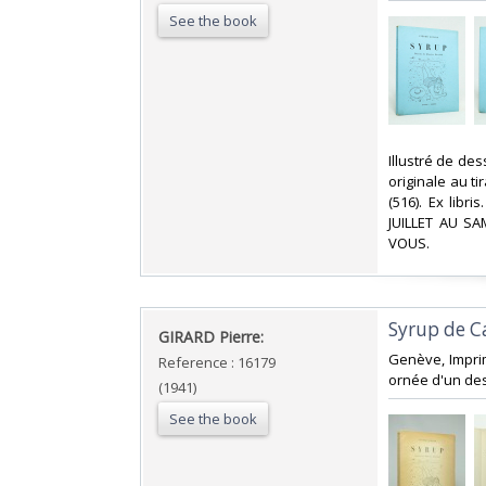
See the book
‎Illustré de de
originale au ti
(516). Ex libr
JUILLET AU S
VOUS.‎
‎Syrup de Ca
‎GIRARD Pierre:‎
‎Genève, Impri
Reference : 16179
ornée d'un des
(1941)
See the book