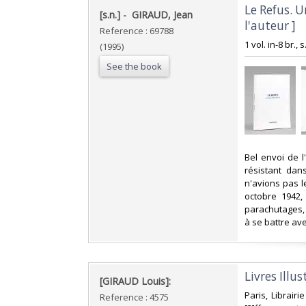
‎Le Refus. 
‎[s.n.] - ‎ ‎GIRAUD, Jean‎
l'auteur ]‎
Reference : 69788
‎1 vol. in-8 br., s
(1995)
See the book
‎Bel envoi de l
résistant dan
n'avions pas l
octobre 1942,
parachutages, 
à se battre ave
‎Livres Illus
‎[GIRAUD Louis]:‎
‎Paris, Librair
Reference : 4575