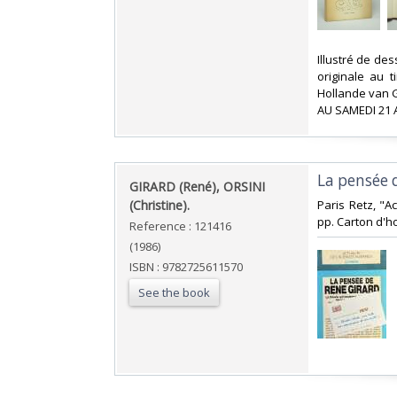
‎Illustré de de
originale au 
Hollande van G
AU SAMEDI 21
‎La pensée 
‎GIRARD (René), ORSINI
(Christine).‎
‎Paris Retz, "
pp. Carton d'h
Reference : 121416
(1986)
ISBN : 9782725611570
See the book