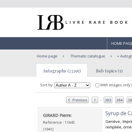
HOME PAG
Home page
Thematic catalogue
Autog
Autographs (23295)
Sub topics (1)
Sort by
With images only
...
Previous
1
383
384
3
‎Syrup de Ca
‎GIRARD Pierre:‎
‎Genève, Impr
Reference : 11645
rempliée, orné
(1941)