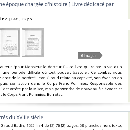
Une époque chargée d'histoire [ Livre dédicacé par
.l.n.d. [1995 ], 82 pp.‎
6 Images
'auteur "pour Monsieur le docteur E... ce livre qui relate la vie d'un
s une période difficile où tout pouvait basculer. Ce combat nous
e droit de le perdre". Jean Giraud relate sa captivité, son évasion en
 puis son action dans le Corps Franc Pommiès. Responsable des
il est arrêté par la Milice, mais parviendra de nouveau à s'évader et
c le Corps Franc Pommiès. Bon état.‎
trés du XVIIIe siècle.‎
ie Giraud-Badin, 1955. In-4 de [2]-76-[2] pages, 58 planches hors-texte,