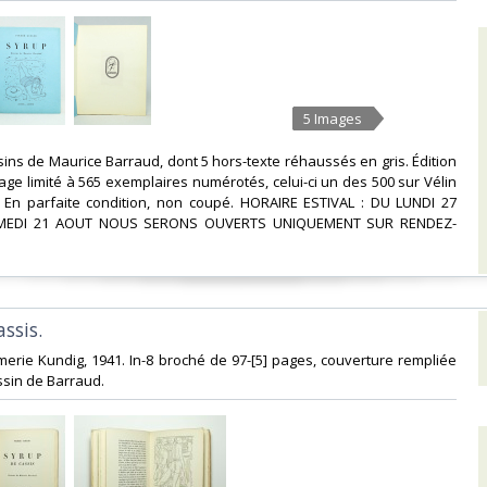
5 Images
ssins de Maurice Barraud, dont 5 hors-texte réhaussés en gris. Édition
rage limité à 565 exemplaires numérotés, celui-ci un des 500 sur Vélin
is. En parfaite condition, non coupé. HORAIRE ESTIVAL : DU LUNDI 27
AMEDI 21 AOUT NOUS SERONS OUVERTS UNIQUEMENT SUR RENDEZ-
ssis.‎
merie Kundig, 1941. In-8 broché de 97-[5] pages, couverture rempliée
sin de Barraud. ‎