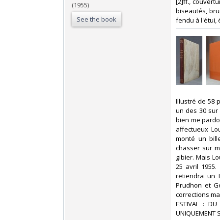
[2]ff., couver
(1955)
biseautés, brun
See the book
fendu à l'étui,
‎Illustré de 58
un des 30 sur 
bien me pardo
affectueux Lou
monté un bill
chasser sur me
gibier. Mais Lo
25 avril 1955
retiendra un 
Prudhon et Gé
corrections ma
ESTIVAL : D
UNIQUEMENT S