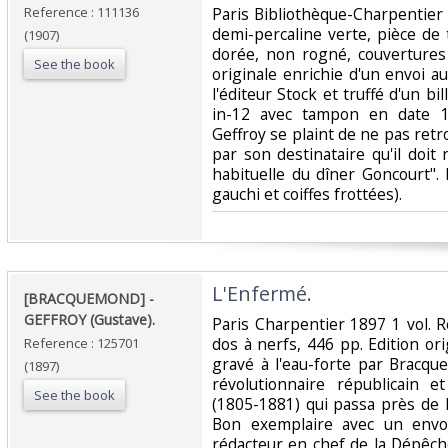
Reference : 111136
‎Paris Bibliothèque-Charpentier 1
demi-percaline verte, pièce de
(1907)
dorée, non rogné, couvertures
See the book
originale enrichie d'un envoi a
l'éditeur Stock et truffé d'un b
in-12 avec tampon en date 15
Geffroy se plaint de ne pas retro
par son destinataire qu'il doit
habituelle du dîner Goncourt".
gauchi et coiffes frottées). ‎
‎L'Enfermé.‎
‎[BRACQUEMOND] - ‎
‎GEFFROY (Gustave).‎
‎Paris Charpentier 1897 1 vol. 
dos à nerfs, 446 pp. Edition or
Reference : 125701
gravé à l'eau-forte par Bracq
(1897)
révolutionnaire républicain e
See the book
(1805-1881) qui passa près de l
Bon exemplaire avec un envoi
rédacteur en chef de la Dépêche