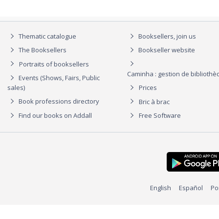
Thematic catalogue
Booksellers, join us
The Booksellers
Bookseller website
Portraits of booksellers
Caminha : gestion de biblioth
Events (Shows, Fairs, Public
sales)
Prices
Book professions directory
Bric à brac
Find our books on Addall
Free Software
English
Español
Po