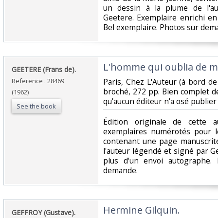
un dessin à la plume de l'a
Geetere. Exemplaire enrichi en
Bel exemplaire. Photos sur dema
‎L'homme qui oublia de mo
‎GEETERE (Frans de).‎
Reference : 28469
‎Paris, Chez L'Auteur (à bord de
broché, 272 pp. Bien complet d
(1962)
qu'aucun éditeur n'a osé publier "
See the book
‎Édition originale de cette 
exemplaires numérotés pour l
contenant une page manuscrite
l'auteur légendé et signé par G
plus d'un envoi autographe. 
demande.‎
‎Hermine Gilquin. ‎
‎GEFFROY (Gustave).‎