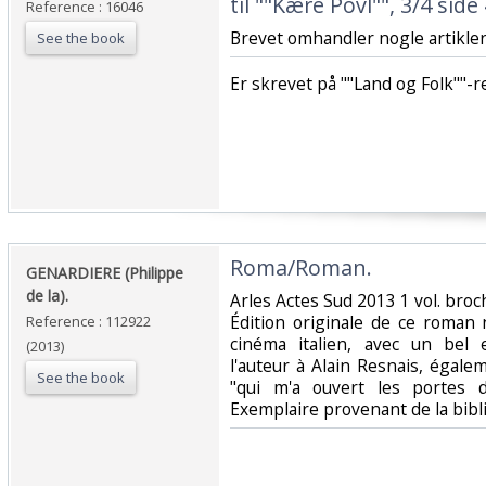
til ""Kære Povl"", 3/4 side 
Reference : 16046
‎Brevet omhandler nogle artikler.
See the book
‎Er skrevet på ""Land og Folk""-r
‎Roma/Roman. ‎
‎GENARDIERE (Philippe
de la).‎
‎Arles Actes Sud 2013 1 vol. broc
Édition originale de ce roman 
Reference : 112922
cinéma italien, avec un bel
(2013)
l'auteur à Alain Resnais, égale
See the book
"qui m'a ouvert les portes d
Exemplaire provenant de la bibli