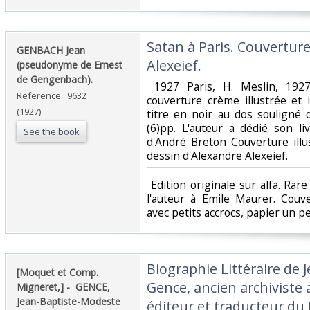
‎Satan à Paris. Couverture
‎GENBACH Jean
Alexeief.‎
(pseudonyme de Ernest
de Gengenbach).‎
‎ 1927 Paris, H. Meslin, 192
Reference : 9632
couverture crème illustrée et
(1927)
titre en noir au dos souligné de
(6)pp. L'auteur a dédié son l
See the book
d'André Breton Couverture ill
dessin d'Alexandre Alexeief.‎
‎ Edition originale sur alfa. R
l'auteur à Emile Maurer. Couv
avec petits accrocs, papier un peu
‎Biographie Littéraire de
‎[Moquet et Comp.
Gence, ancien archiviste
Migneret,] - ‎ ‎GENCE,
Jean-Baptiste-Modeste‎
éditeur et traducteur du