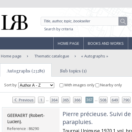
Search by criteria
HOME PAGE
BOOKS AND WORKS
Home page
Thematic catalogue
Autographs
Autographs (23285)
Sub topics (1)
Sort by
With images only
Nearby only
...
...
367
Previous
1
364
365
366
508
649
790
‎Pierre précieuse. Suivi d
‎GEERAERT (Robert-
parapluies.‎
Lucien).‎
Reference : 86290
‎Tournai Unimuse 1970 1 vol. br