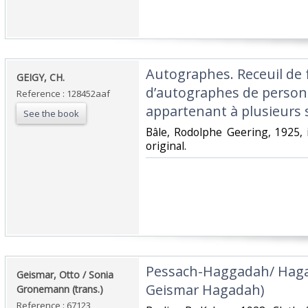
‎Autographes. Receuil de 
‎GEIGY, CH.‎
d’autographes de person
Reference : 128452aaf
appartenant à plusieurs si
See the book
‎Bâle, Rodolphe Geering, 1925, i
original.‎
‎Pessach-Haggadah/ Hag
‎Geismar, Otto / Sonia
Geismar Hagadah) ‎
Gronemann (trans.)‎
Reference : 67123