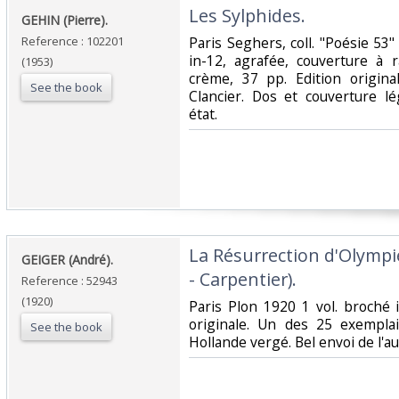
‎Les Sylphides.‎
‎GEHIN (Pierre).‎
Reference : 102201
‎Paris Seghers, coll. "Poésie 53
in-12, agrafée, couverture à 
(1953)
crème, 37 pp. Edition original
See the book
Clancier. Dos et couverture l
état.‎
‎La Résurrection d'Olymp
‎GEIGER (André).‎
- Carpentier).‎
Reference : 52943
(1920)
‎Paris Plon 1920 1 vol. broché 
originale. Un des 25 exempla
See the book
Hollande vergé. Bel envoi de l'au