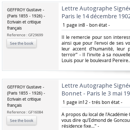
‎Lettre Autographe Signé
‎GEFFROY Gustave -
Paris le 14 décembre 1902 
(Paris 1855 - 1926) -
Ecrivain et critique
‎ 1 page in8 - bon état -‎
français ‎
Reference : GF29699
‎Il le remercie pour son interess
ainsi que pour l'envoi de ses 
See the book
leur accent d'humanité, leur 
terroir" - Il l'invite à sa nouvell
Louis pour le boulevard Pereire...-
‎Lettre Autographe Signée
‎GEFFROY Gustave -
Bonnet - Paris le 3 mai 192
(Paris 1855 - 1926) -
Ecrivain et critique
‎ 1 page in12 - trés bon état -‎
français ‎
Reference : GF16084
‎A propos du local de l'Académie
vous dire qu'Edmond de Goncour
See the book
résidence fixe...." - ‎