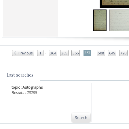
...
...
367
Previous
1
364
365
366
508
649
790
Last searches
topic : Autographs
Results : 23285
Search