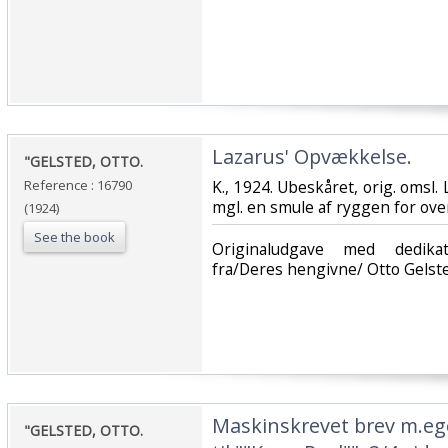
‎Lazarus' Opvækkelse.‎
‎"GELSTED, OTTO.‎
Reference : 16790
‎K., 1924. Ubeskåret, orig. omsl.
mgl. en smule af ryggen for oven
(1924)
See the book
‎Originaludgave med dedika
fra/Deres hengivne/ Otto Gelsted
‎Maskinskrevet brev m.e
‎"GELSTED, OTTO.‎