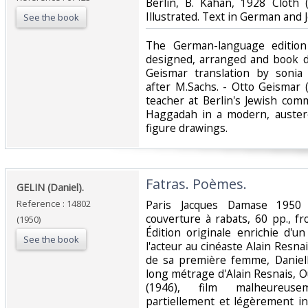
‎Berlin, B. Kahan, 1928 Cloth
Illustrated. Text in German and J
See the book
‎The German-language editio
designed, arranged and book de
Geismar translation by sonia
after M.Sachs. - Otto Geismar (
teacher at Berlin's Jewish comm
Haggadah in a modern, austere 
figure drawings.‎
‎Fatras. Poèmes.‎
‎GELIN (Daniel).‎
Reference : 14802
‎Paris Jacques Damase 1950 
couverture à rabats, 60 pp., fr
(1950)
Édition originale enrichie d'
See the book
l'acteur au cinéaste Alain Resnai
de sa première femme, Daniel
long métrage d'Alain Resnais, O
(1946), film malheureuse
partiellement et légèrement i