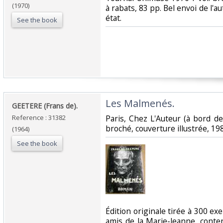
(1970)
à rabats, 83 pp. Bel envoi de l'au
état.‎
See the book
‎Les Malmenés.‎
‎GEETERE (Frans de).‎
Reference : 31382
‎Paris, Chez L'Auteur (à bord d
broché, couverture illustrée, 198 
(1964)
See the book
‎Édition originale tirée à 300 
amis de la Marie-Jeanne, cont