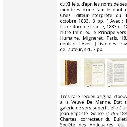
du XIIIe s. d'apr. les noms de se
membres d'une famille dont un
Chez l'diteur-interprète du T
octobre 1833, 8 pp. [ Avec : ]
Littérature de France, 1833 et 18
l'Etre Infini ou le Principe vers
Humaine, Migneret, Paris, 18
dépliant [ Avec : ] Liste des Tra
de l'auteur, s.d., 7 pp.‎
‎Très rare recueil original d'oeu
à la Veuve De Manne. Etat trè
galerie de vers superficielle à u
Jean-Baptiste Gence (1755-184
Chartes, correcteur du Bulle
Société des Antiquaires, eu