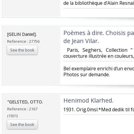
de la bibliothèque d'Alain Resnais
‎Poèmes à dire. Choisis p
‎[GELIN Daniel].‎
de Jean Vilar.‎
Reference : 27756
‎ Paris, Seghers, Collection "
See the book
couverture illustrée en couleurs,
‎Bel exemplaire enrichi d'un env
Photos sur demande.‎
‎Henimod Klarhed.‎
‎"GELSTED, OTTO.‎
Reference : 2167
‎1931. Orig.0msl.*Med dedik til f
(1931)
See the book