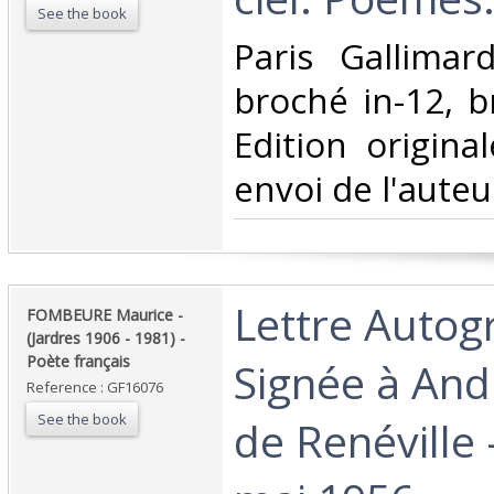
See the book
‎Paris Gallima
broché in-12, b
Edition origina
envoi de l'auteur
‎Lettre Auto
‎FOMBEURE Maurice -
(Jardres 1906 - 1981) -
Poète français ‎
Signée à And
Reference : GF16076
See the book
de Renéville -