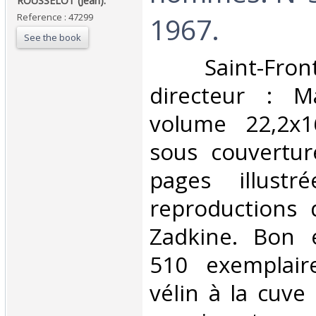
ROUSSELOT (Jean). ‎
Reference : 47299
1967.‎
See the book
‎ Saint-Front
directeur : 
volume 22,2x1
sous couverture
pages illust
reproductions 
Zadkine. Bon é
510 exemplair
vélin à la cuve