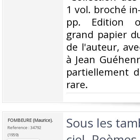
1 vol. broché in
pp. Edition o
grand papier du
de l'auteur, av
à Jean Guéhenn
partiellement d
rare.‎
‎Sous les ta
‎FOMBEURE (Maurice).‎
Reference : 34792
ciel. Poèmes.
(1959)