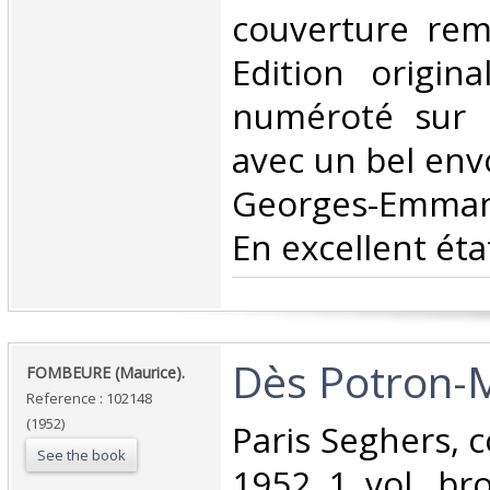
couverture rem
Edition origina
numéroté sur 
avec un bel envo
Georges-Emman
En excellent état
‎Dès Potron-M
‎FOMBEURE (Maurice).‎
Reference : 102148
(1952)
‎Paris Seghers, c
See the book
1952 1 vol. br