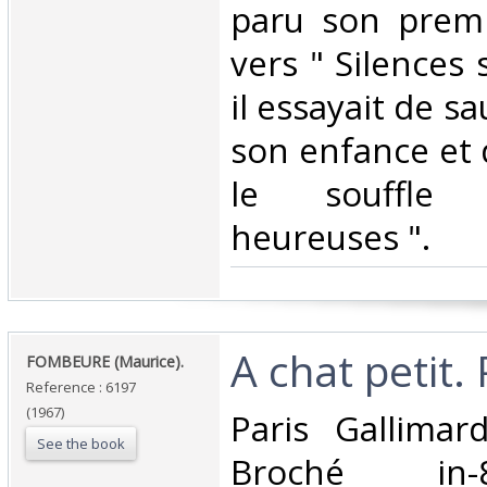
paru son prem
vers " Silences 
il essayait de s
son enfance et 
le souffle 
heureuses ".‎
‎A chat petit.
‎FOMBEURE (Maurice).‎
Reference : 6197
(1967)
‎Paris Gallima
See the book
Broché in-