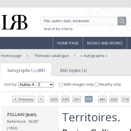
Search by criteria
HOME PAGE
BOOKS AND WORKS
Home page
Thematic catalogue
Autographs
Autographs (23288)
Sub topics (1)
Sort by
With images only
Nearby only
...
...
332
Previous
1
329
330
331
481
630
779
‎Territoires.‎
‎FOLLAIN (Jean).‎
Reference : 93387
(1953)