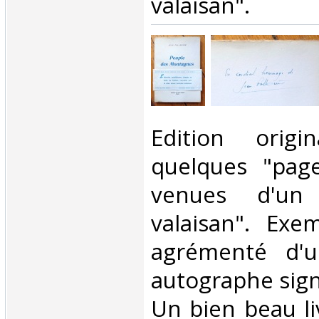
valaisan". ‎
‎Edition orig
quelques "page
venues d'un
valaisan". Exe
agrémenté d'u
autographe sign
Un bien beau li