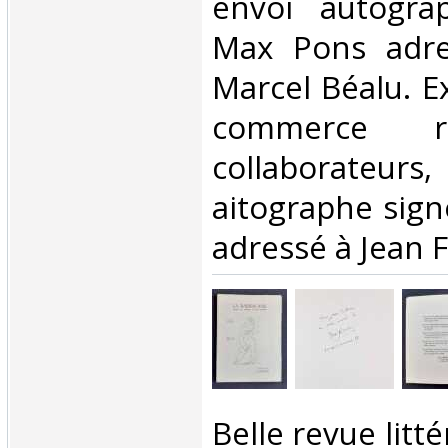
envoi autogra
Max Pons adre
Marcel Béalu. E
commerce r
collaborateurs,
aitographe sig
adressé à Jean Fo
‎Belle revue lit