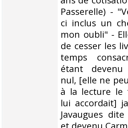
ans de cotisatio
Passerelle) - "V
ci inclus un c
mon oubli" - El
de cesser les li
temps consacr
étant devenu 
nul, [elle ne pe
à la lecture le
lui accordait] 
Javaugues dite
et devenu Carm