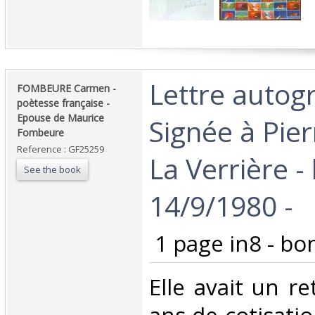
‎Lettre auto
‎FOMBEURE Carmen -
poètesse française -
Epouse de Maurice
Signée à Pier
Fombeure ‎
Reference : GF25259
La Verrière - 
See the book
14/9/1980 - ‎
‎ 1 page in8 - bon
‎Elle avait un r