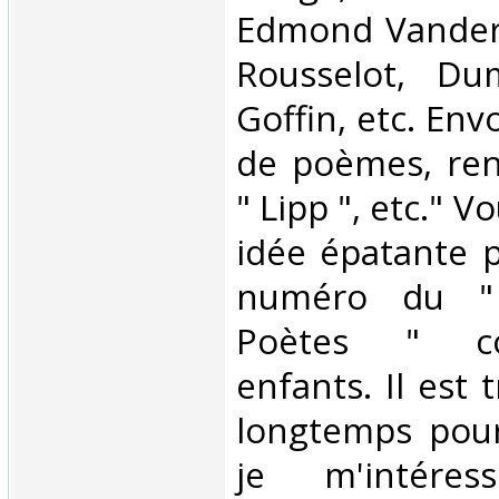
Edmond Vander
Rousselot, Du
Goffin, etc. Env
de poèmes, ren
" Lipp ", etc." 
idée épatante p
numéro du " 
Poètes " co
enfants. Il est t
longtemps pou
je m'intére