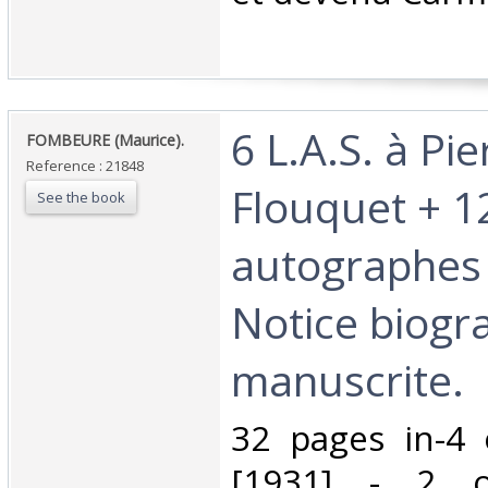
‎6 L.A.S. à Pi
‎FOMBEURE (Maurice).‎
Reference : 21848
Flouquet + 
See the book
autographes
Notice biogr
manuscrite.‎
‎32 pages in-4 
[1931] - 2 o