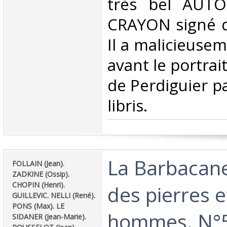
très bel AUT
CRAYON signé de
Il a malicieuse
avant le portrai
de Perdiguier p
libris.‎
‎La Barbacan
‎FOLLAIN (Jean).
ZADKINE (Ossip).
CHOPIN (Henri).
des pierres e
GUILLEVIC. NELLI (René).
PONS (Max). LE
hommes. N°5,
SIDANER (Jean-Marie).