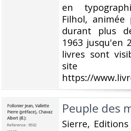
en typograph
Filhol, animée
durant plus d
1963 jusqu'en 
livres sont vis
sit
https://www.liv
‎Peuple des m
‎Follonier Jean, Vallette
Pierre (préface), Chavaz
Albert (ill.): ‎
‎Sierre, Editions
Reference : 9502