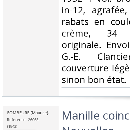
in-12, agrafée
rabats en coul
crème, 34 p
originale. Envo
G.-E. Clanc
couverture légè
sinon bon état.‎
‎Manille coin
‎FOMBEURE (Maurice).‎
Reference : 26068
(1943)