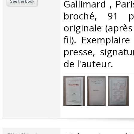
‎Gallimard , Pari
See the book
broché, 91 pa
originale (après
fil). Exemplair
presse, signat
de l'auteur.‎