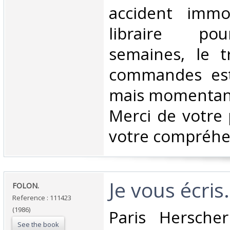
accident immob
libraire po
semaines, le t
commandes est
mais momentané
Merci de votre 
votre compréhen
‎Je vous écris.‎
‎FOLON.‎
Reference : 111423
(1986)
‎Paris Hersche
See the book