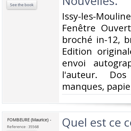
Nouvelles.‎
See the book
‎Issy-les-Mo
Fenêtre Ouvert
broché in-12, b
Edition origina
envoi autogra
l'auteur. Do
manques, papier
‎Quel est ce c
‎FOMBEURE (Maurice) - ‎
Reference : 35568