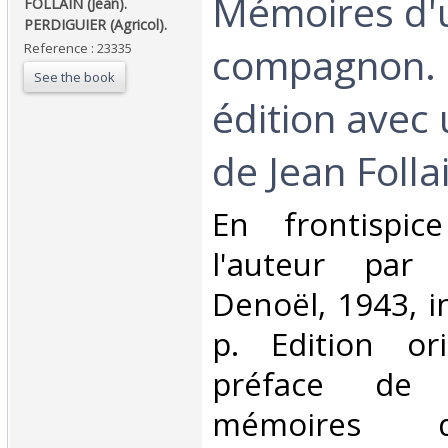
‎Mémoires d'
‎FOLLAIN (Jean).
PERDIGUIER (Agricol).‎
compagnon. 
Reference : 23335
See the book
édition avec
de Jean Follai
‎En frontispic
l'auteur par 
Denoël, 1943, in
p. Edition or
préface de 
mémoires 