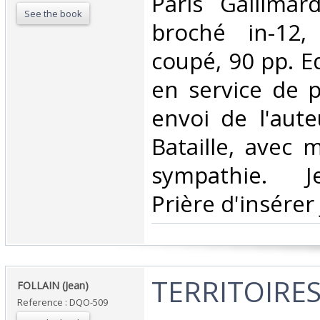
‎Paris Gallima
See the book
broché in-12,
coupé, 90 pp. Ed
en service de 
envoi de l'aut
Bataille, avec 
sympathie. Je
Prière d'insérer j
‎TERRITOIRES
‎FOLLAIN (Jean)‎
Reference : DQO-509