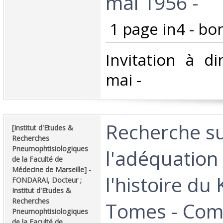
mai 1956 - ‎
‎ 1 page in4 - bon
‎Invitation à d
mai - ‎
‎Recherche s
‎[Institut d'Etudes &
Recherches
Pneumophtisiologiques
l'adéquation 
de la Faculté de
Médecine de Marseille] - ‎
l'histoire du 
‎FONDARAI, Docteur ;
Institut d'Etudes &
Recherches
Tomes - Com
Pneumophtisiologiques
de la Faculté de