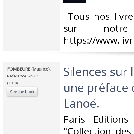
‎ Tous nos livre
sur notr
https://www.liv
‎Silences sur 
‎FOMBEURE (Maurice).‎
Reference : 45205
une préface 
(1930)
See the book
Lanoë.‎
‎Paris Editions
"Collection des