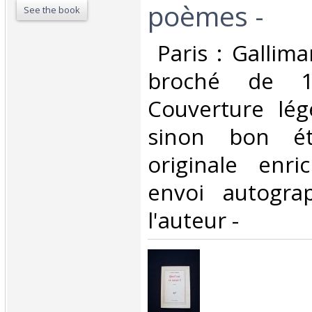
poèmes - ‎
See the book
‎ Paris : Gallim
broché de 1
Couverture lég
sinon bon ét
originale enri
envoi autogra
l'auteur - ‎