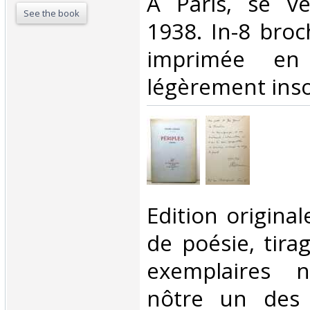
‎A Paris, se v
See the book
1938. In-8 broc
imprimée en
légèrement insol
‎Edition origina
de poésie, tira
exemplaires n
nôtre un des 