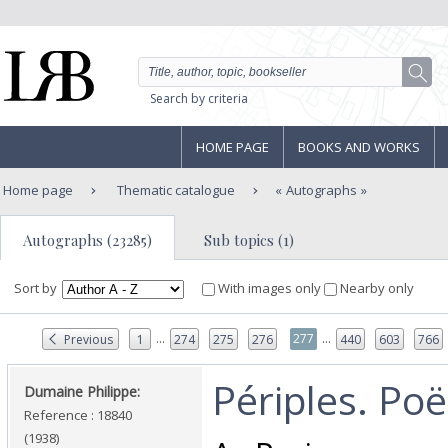
Search by criteria
HOME PAGE
BOOKS AND WORKS
Home page
Thematic catalogue
Autographs
Autographs (23285)
Sub topics (1)
Sort by
With images only
Nearby only
...
...
277
Previous
1
274
275
276
440
603
766
‎Périples. Poë
‎Dumaine Philippe: ‎
Reference : 18840
(1938)