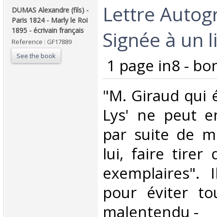
‎Lettre Auto
‎DUMAS Alexandre (fils) -
Paris 1824 - Marly le Roi
1895 - écrivain français ‎
Signée à un li
Reference : GF17889
See the book
‎ 1 page in8 - bon
‎"M. Giraud qui 
Lys' ne peut 
par suite de m
lui, faire tirer
exemplaires". I
pour éviter to
malentendu - ‎