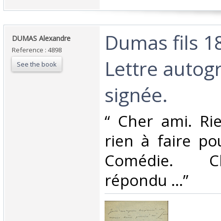
‎Dumas fils 1
‎DUMAS Alexandre‎
Reference : 4898
Lettre autog
See the book
signée.‎
‎“ Cher ami. R
rien à faire po
Comédie. Cl
répondu ...” ‎