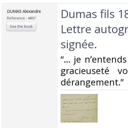
‎Dumas fils 1
‎DUMAS Alexandre‎
Reference : 4897
Lettre autog
See the book
signée.‎
‎“... je n’enten
gracieuseté v
dérangement.” ‎