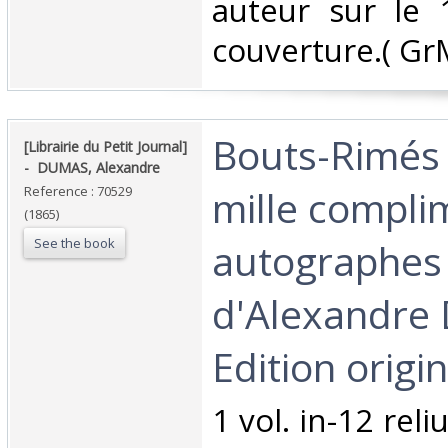
auteur sur le 
couverture.( GrM
‎Bouts-Rimés 
‎[Librairie du Petit Journal]
- ‎ ‎DUMAS, Alexandre‎
mille compli
Reference : 70529
(1865)
See the book
autographes 
d'Alexandre 
Edition origina
‎1 vol. in-12 rel