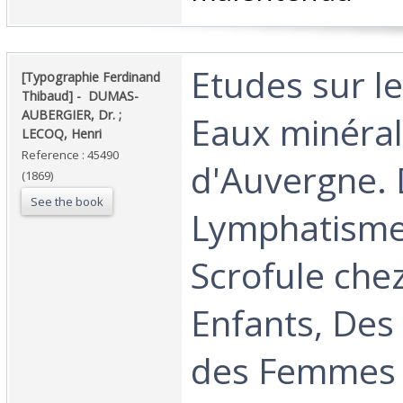
‎Etudes sur l
‎[Typographie Ferdinand
Thibaud] - ‎ ‎DUMAS-
AUBERGIER, Dr. ;
Eaux minéra
LECOQ, Henri‎
Reference : 45490
d'Auvergne.
(1869)
See the book
Lymphatisme 
Scrofule chez
Enfants, Des
des Femmes 