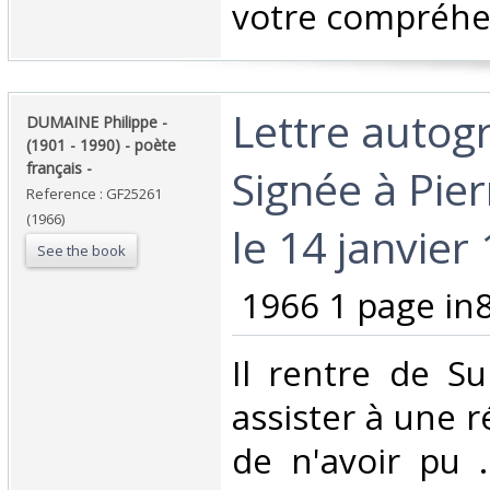
votre compréhen
‎Lettre auto
‎DUMAINE Philippe -
(1901 - 1990) - poète
français - ‎
Signée à Pier
Reference : GF25261
(1966)
le 14 janvier 
See the book
‎ 1966 1 page in8
‎Il rentre de S
assister à une r
de n'avoir pu .