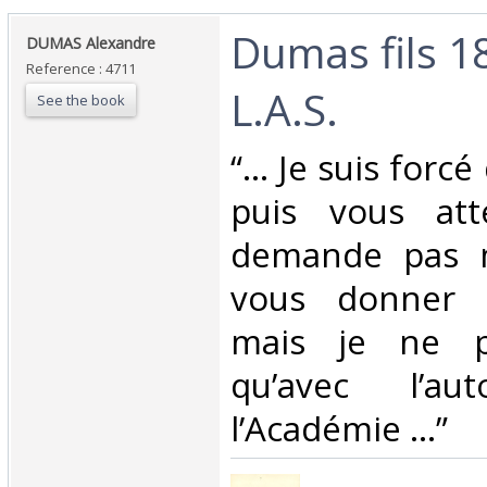
‎Dumas fils 1
‎DUMAS Alexandre‎
Reference : 4711
L.A.S. ‎
See the book
‎“... Je suis forc
puis vous att
demande pas 
vous donner 
mais je ne p
qu’avec l’aut
l’Académie ...” ‎