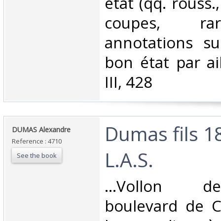
état (qq. rouss.,
coupes, rar
annotations sur
bon état par ail
III, 428‎
‎Dumas fils 1
‎DUMAS Alexandre‎
Reference : 4710
L.A.S. ‎
See the book
‎...Vollon 
boulevard de Cl