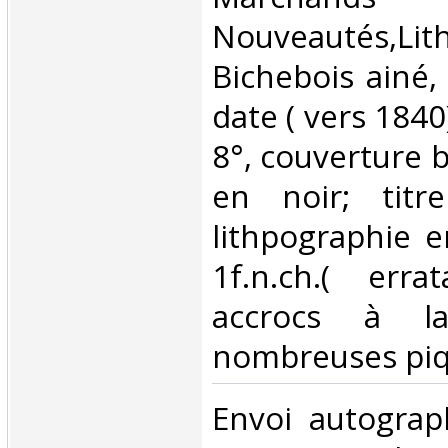
Nouveautés,Li
Bichebois ainé,
date ( vers 1840
8°, couverture 
en noir; titr
lithpographie e
1f.n.ch.( errat
accrocs à la
nombreuses piqû
‎Envoi autograp