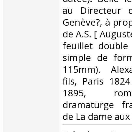
au Directeur 
Genève?, à prop
de A.S. [ August
feuillet double
simple de for
115mm). Alex
fils, Paris 1824
1895, rom
dramaturge fra
de La dame aux 