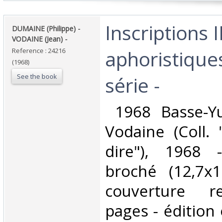
‎Inscriptions 
‎DUMAINE (Philippe) -
VODAINE (Jean) -‎
aphoristique
Reference : 24216
(1968)
See the book
série -‎
‎ 1968 Basse-Yu
Vodaine (Coll.
dire"), 1968
broché (12,7x
couverture re
pages - édition 