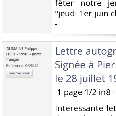
fêter notre j
"jeudi 1er juin 
- ‎
‎Lettre auto
‎DUMAINE Philippe -
(1901 - 1990) - poète
français - ‎
Signée à Pier
Reference : GF25262
See the book
le 28 juillet 1
‎ 1 page 1/2 in8 -
‎Interessante le