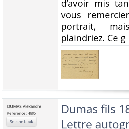
d’avoir mis ta
vous remercie
portrait, m
plaindriez. Ce g ‎
‎Dumas fils 1
‎DUMAS Alexandre‎
Reference : 4895
Lettre autog
See the book