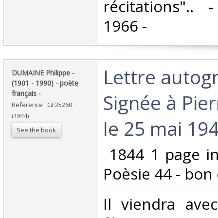
récitations"..
1966 - ‎
‎Lettre auto
‎DUMAINE Philippe -
(1901 - 1990) - poète
français - ‎
Signée à Pier
Reference : GF25260
(1844)
le 25 mai 1944
See the book
‎ 1844 1 page i
Poèsie 44 - bon é
‎Il viendra ave