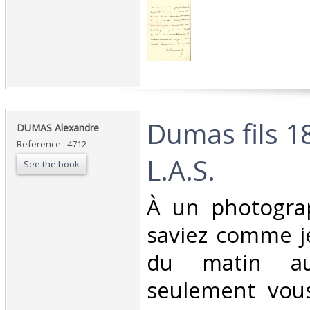
‎Dumas fils 1
‎DUMAS Alexandre‎
Reference : 4712
L.A.S. ‎
See the book
‎À un photogra
saviez comme j
du matin au
seulement vous