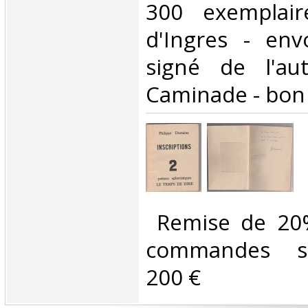
300 exemplair
d'Ingres - env
signé de l'au
Caminade - bon 
‎ Remise de 20
commandes su
200 €‎