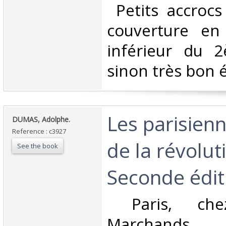
‎ Petits accroc
couverture en
inférieur du 2è
sinon très bon ét
‎Les parisien
‎DUMAS, Adolphe.‎
Reference : c3927
de la révolut
See the book
Seconde éditi
‎ Paris, ch
Marcha