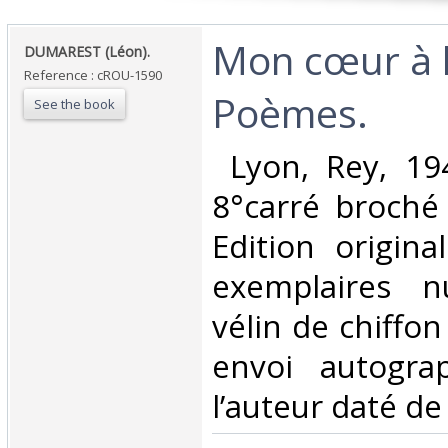
‎Mon cœur à 
‎DUMAREST (Léon).‎
Reference : cROU-1590
Poèmes.‎
See the book
‎ Lyon, Rey, 19
8°carré broché 
Edition origina
exemplaires n
vélin de chiffo
envoi autogra
l’auteur daté de 