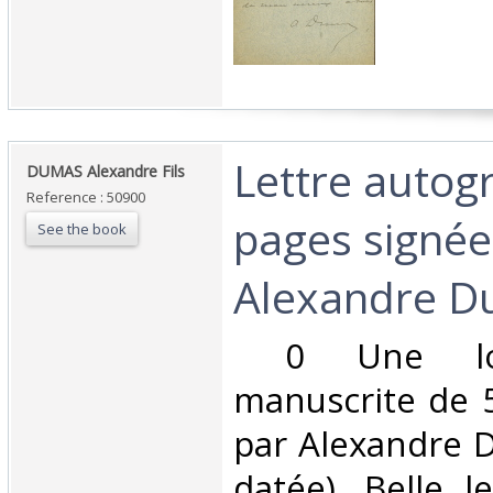
‎Lettre autog
‎DUMAS Alexandre Fils ‎
Reference : 50900
pages signée
See the book
Alexandre Dum
‎ 0 Une lon
manuscrite de 
par Alexandre D
datée). Belle l