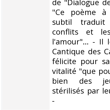
de "Dialogue d
"Ce poème à 
subtil tradui
conflits et l
l'amour"... - I
Cantique des Ca
félicite pour s
vitalité "que po
bien des je
stérilisés par le
- ‎