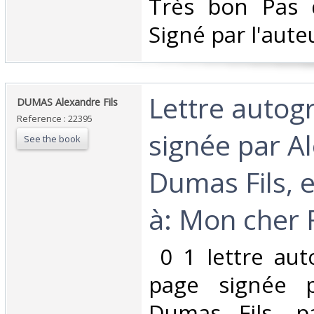
‎Très bon Pas 
Signé par l'auteu
‎Lettre auto
‎DUMAS Alexandre Fils ‎
Reference : 22395
signée par A
See the book
Dumas Fils, 
à: Mon cher F
‎ 0 1 lettre au
page signée p
Dumas Fils, pa