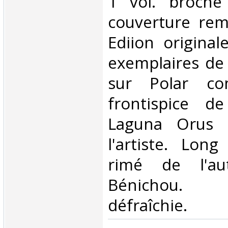
1 vol. broché 
couverture rem
Ediion origina
exemplaires de
sur Polar co
frontispice d
Laguna Orus a
l'artiste. Lon
rimé de l'au
Bénichou. 
défraîchie.‎