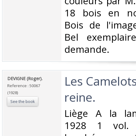
couleurs par M
18 bois en noi
Bois de l'image
Bel exemplair
demande.‎
‎Les Camelots
‎DEVIGNE (Roger).‎
Reference : 50067
reine.‎
(1928)
See the book
‎Liège A la la
1928 1 vol. 