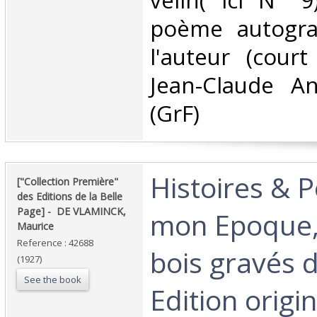
velin( ici N° 9
poème autogra
l'auteur (cour
Jean-Claude Ant
(GrF) ‎
‎Histoires &
‎["Collection Première"
des Editions de la Belle
Page] - ‎ ‎DE VLAMINCK,
mon Epoque,
Maurice‎
Reference : 42688
bois gravés d
(1927)
See the book
Edition origin