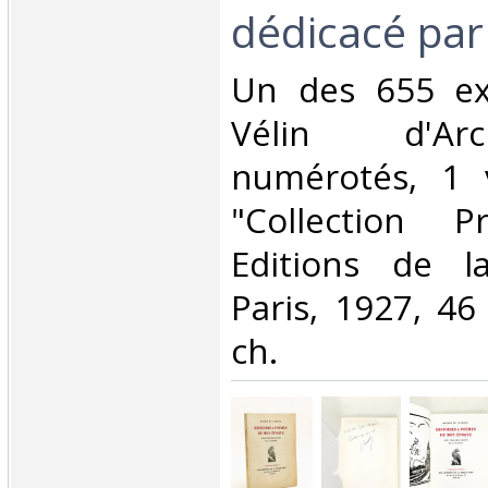
dédicacé par 
‎Un des 655 ex
Vélin d'Ar
numérotés, 1 v
"Collection P
Editions de l
Paris, 1927, 46 
ch.‎