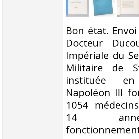
‎Bon état. Envoi
Docteur Ducou
Impériale du Se
Militaire de S
instituée e
Napoléon III f
1054 médecins
14 ann
fonctionn