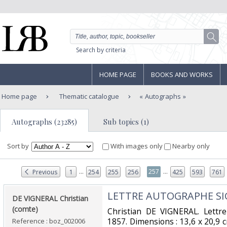
Search by criteria
HOME PAGE
BOOKS AND WORKS
Home page
Thematic catalogue
Autographs
Autographs (23285)
Sub topics (1)
Sort by
With images only
Nearby only
...
...
257
Previous
1
254
255
256
425
593
761
‎LETTRE AUTOGRAPHE SIG
‎DE VIGNERAL Christian
(comte)‎
‎Christian DE VIGNERAL. Lettr
1857. Dimensions : 13,6 x 20,9 c
Reference : boz_002006