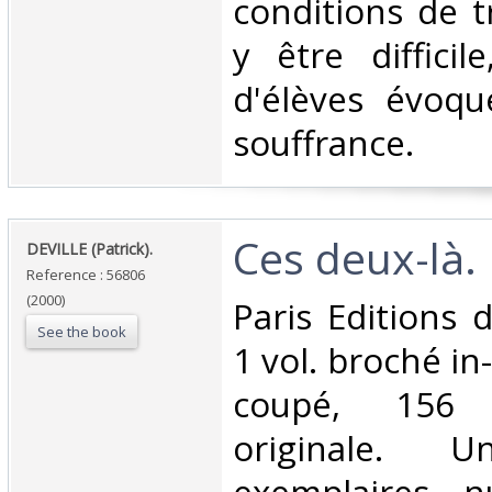
conditions de t
y être diffici
d'élèves évoqu
souffrance.‎
‎Ces deux-là.‎
‎DEVILLE (Patrick).‎
Reference : 56806
(2000)
‎Paris Editions
See the book
1 vol. broché in
coupé, 156 
originale.