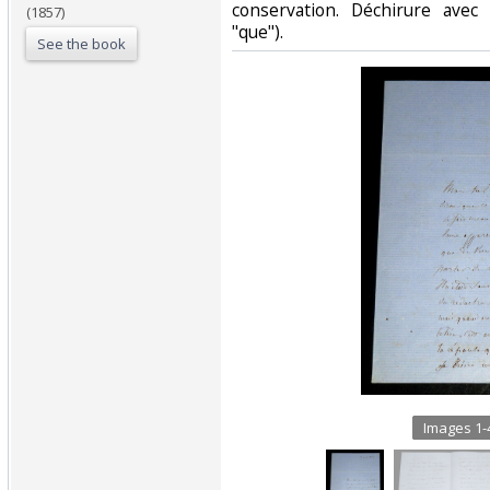
conservation. Déchirure ave
(1857)
"que").‎
See the book
Images 1-4