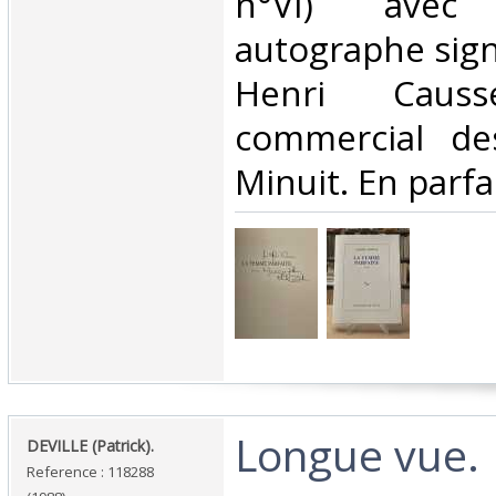
n°VI) ave
autographe sign
Henri Causse
commercial de
Minuit. En parfai
‎Longue vue.‎
‎DEVILLE (Patrick).‎
Reference : 118288