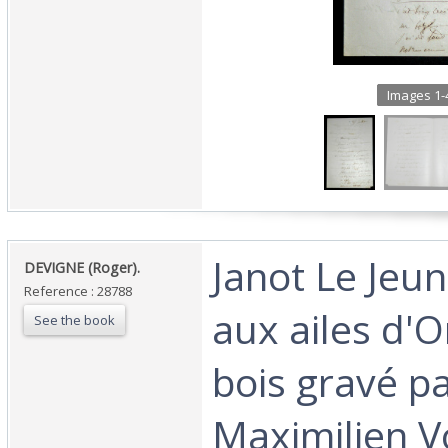
Images 1-4
‎Janot Le Je
‎DEVIGNE (Roger).‎
Reference : 28788
aux ailes d'O
See the book
bois gravé p
Maximilien Vo