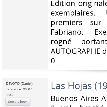
‎Edition origina
exemplaires
premiers sur
Fabriano. Ex
rogné porta
AUTOGRAPHE de 
0‎
‎Las Hojas (1
‎DEVOTO (Daniel).‎
Reference : 90807
(1950)
‎Buenos Aires 
See the book