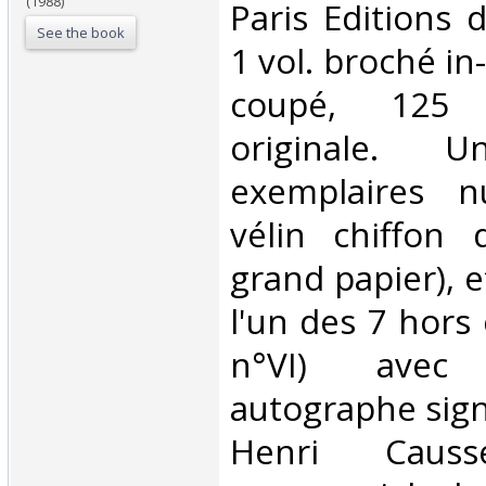
(1988)
‎Paris Editions
See the book
1 vol. broché in
coupé, 125 
originale.
exemplaires n
vélin chiffon 
grand papier), e
l'un des 7 hors
n°VI) ave
autographe sign
Henri Causse