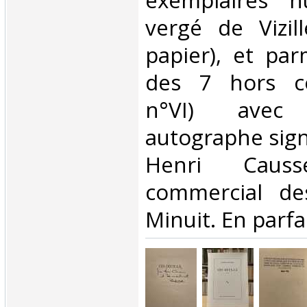
exemplaires n
vergé de Vizil
papier), et par
des 7 hors c
n°VI) ave
autographe sign
Henri Causse
commercial de
Minuit. En parfai