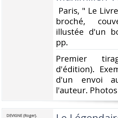
‎ Paris, " Le Livr
broché, couv
illustée d'un b
pp. ‎
‎Premier tir
d'édition). Exe
d'un envoi a
l'auteur. Photo
‎Le Légendai
‎DEVIGNE (Roger).‎