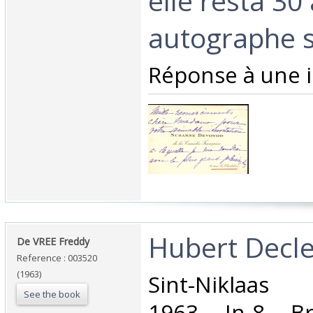
elle resta 30
autographe s
‎Réponse à une in
‎Hubert Decle
‎De VREE Freddy‎
Reference : 003520
(1963)
‎Sint-Niklaas 
See the book
1963 In-8 Br