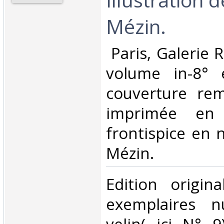
Mézin.‎
‎ Paris, Galerie 
volume in-8° é
couverture rem
imprimée en 
frontispice en 
Mézin.‎
‎Edition origi
exemplaires n