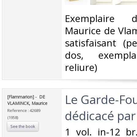
‎Exemplaire 
Maurice de Vlam
satisfaisant (p
dos, exempla
reliure)‎
‎Le Garde-Fou
‎[Flammarion] - ‎ ‎DE
VLAMINCK, Maurice‎
dédicacé par 
Reference : 42689
(1958)
See the book
‎1 vol. in-12 b