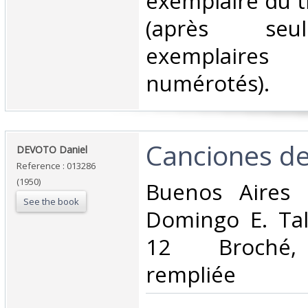
exemplaire du t
(après se
exemplaires 
numérotés).‎
‎Canciones de
‎DEVOTO Daniel‎
Reference : 013286
(1950)
‎Buenos Aires
See the book
Domingo E. Tal
12 Broché, 
rempliée ‎