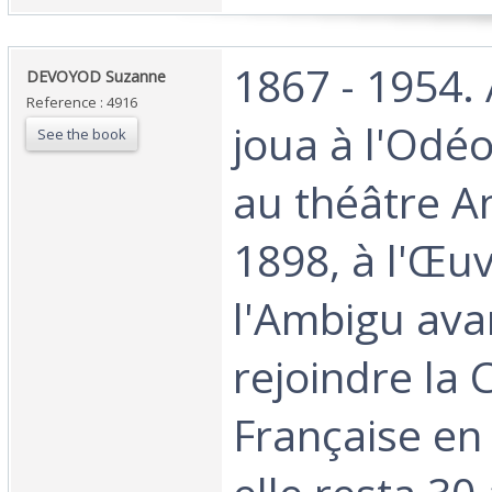
‎1867 - 1954. 
‎DEVOYOD Suzanne‎
Reference : 4916
joua à l'Odé
See the book
au théâtre A
1898, à l'Œuv
l'Ambigu ava
rejoindre la
Française en