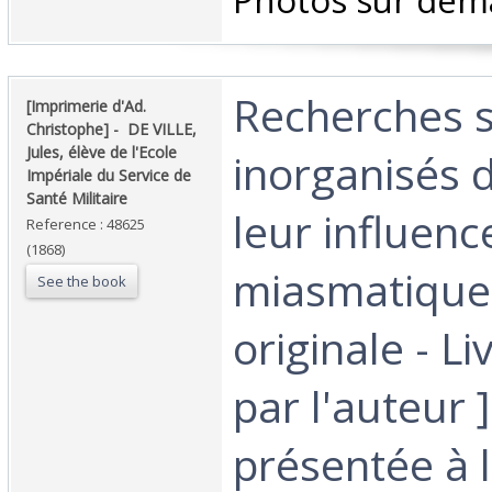
Photos sur dem
‎Recherches s
‎[Imprimerie d'Ad.
Christophe] - ‎ ‎DE VILLE,
Jules, élève de l'Ecole
inorganisés d
Impériale du Service de
Santé Militaire‎
leur influenc
Reference : 48625
(1868)
miasmatique 
See the book
originale - L
par l'auteur 
présentée à l