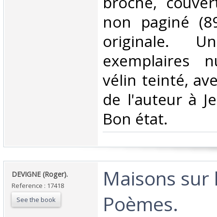
broché, couver
non paginé (89
originale. 
exemplaires n
vélin teinté, av
de l'auteur à 
Bon état.‎
‎Maisons sur 
‎DEVIGNE (Roger).‎
Reference : 17418
Poèmes.‎
See the book