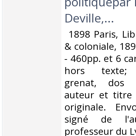
politiquepar 
Deville,...‎
‎ 1898 Paris, Lib
& coloniale, 189
- 460pp. et 6 ca
hors texte; 
grenat, dos à
auteur et titre
originale. Env
signé de l'
professeur du Ly