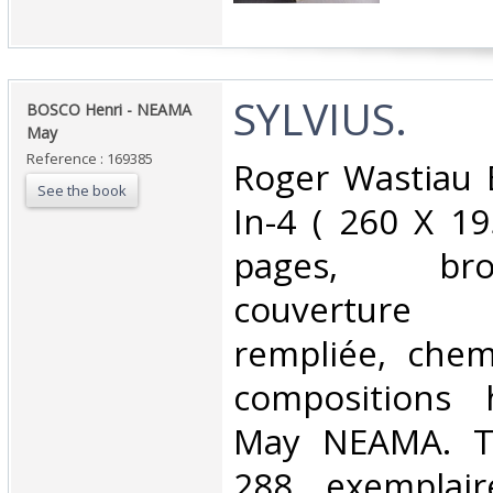
‎SYLVIUS.‎
‎BOSCO Henri - NEAMA
May‎
Reference : 169385
‎Roger Wastiau 
See the book
In-4 ( 260 X 1
pages, br
couvertur
rempliée, chem
compositions 
May NEAMA. Ti
288 exemplai