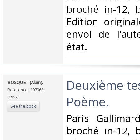
broché in-12, 
Edition origina
envoi de l'aut
état.‎
‎Deuxième te
‎BOSQUET (Alain).‎
Reference : 107968
Poème.‎
(1959)
See the book
‎Paris Gallima
broché in-12, 