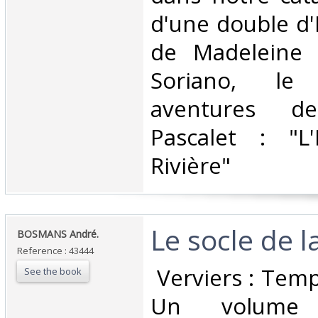
d'une double d'
de Madeleine 
Soriano, le
aventures d
Pascalet : "L
Rivière"‎
‎Le socle de la
‎BOSMANS André. ‎
Reference : 43444
‎ Verviers : Tem
See the book
Un volume 1