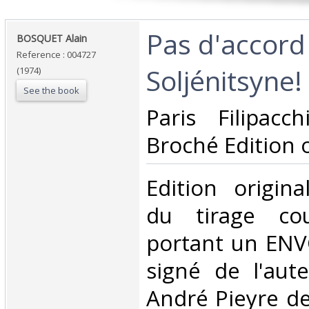
‎Pas d'accord
‎BOSQUET Alain‎
Reference : 004727
Soljénitsyne!‎
(1974)
See the book
‎Paris Filipac
Broché Edition o
‎Edition origin
du tirage cour
portant un ENV
signé de l'aut
André Pieyre d