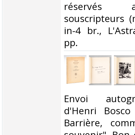
réservés 
souscripteurs (
in-4 br., L'Ast
pp.‎
‎Envoi autog
d'Henri Bosco
Barrière, com
souvenir". Bon é