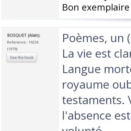
Bon exemplaire 
‎Poèmes, un 
‎BOSQUET (Alain).‎
Reference : 19236
La vie est cl
(1979)
See the book
Langue mort
royaume oubl
testaments. 
l'absence es
volupté.‎