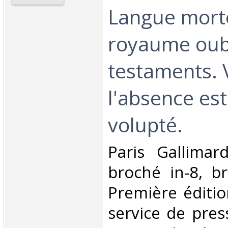
Langue mort
royaume oubl
testaments. 
l'absence es
volupté.‎
‎Paris Gallima
broché in-8, b
Première éditio
service de pres