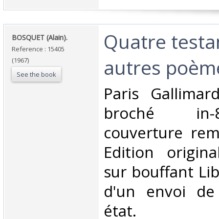
‎Quatre test
‎BOSQUET (Alain).‎
Reference : 15405
autres poème
(1967)
See the book
‎Paris Gallima
broché in-
couverture rem
Edition origin
sur bouffant Lib
d'un envoi de 
état.‎