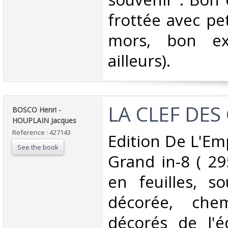
frottée avec pe
mors, bon ex
ailleurs).‎
‎LA CLEF DES
‎BOSCO Henri -
HOUPLAIN Jacques‎
Reference : 427143
‎Edition De L'Em
See the book
Grand in-8 ( 2
en feuilles, s
décorée, che
décorés de l'éd