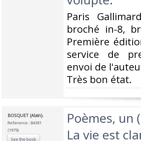
‎Paris Gallima
broché in-8, b
Première éditio
service de pr
envoi de l'auteu
Très bon état.‎
‎Poèmes, un 
‎BOSQUET (Alain).‎
Reference : 84381
La vie est cl
(1979)
See the book