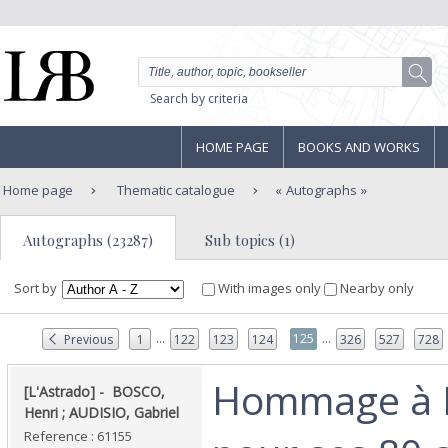
Search by criteria
HOME PAGE
BOOKS AND WORKS
Home page
Thematic catalogue
Autographs
Autographs (23287)
Sub topics (1)
Sort by
With images only
Nearby only
...
...
125
Previous
1
122
123
124
326
527
728
‎Hommage à 
‎[L'Astrado] - ‎ ‎BOSCO,
Henri ; AUDISIO, Gabriel‎
Reference : 61155