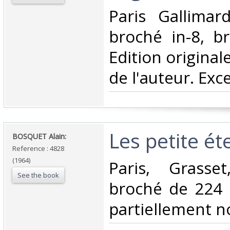
‎Paris Gallima
broché in-8, b
Edition original
de l'auteur. Exce
‎Les petite éte
‎BOSQUET Alain:‎
Reference : 4828
(1964)
‎Paris, Grasse
See the book
broché de 224 p
partiellement no