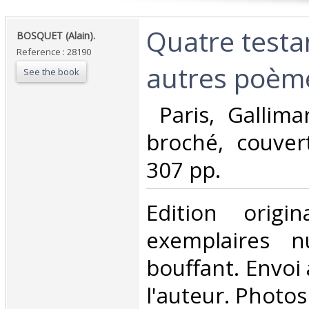
‎Quatre test
‎BOSQUET (Alain).‎
Reference : 28190
autres poème
See the book
‎ Paris, Gallima
broché, couver
307 pp. ‎
‎Edition orig
exemplaires n
bouffant. Envoi
l'auteur. Photo