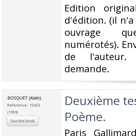
‎Edition origin
d'édition. (il n'
ouvrage 
numérotés). En
de l'auteur.
demande.‎
‎Deuxième te
‎BOSQUET (Alain).‎
Reference : 15423
Poème.‎
(1959)
See the book
‎Paris Gallima