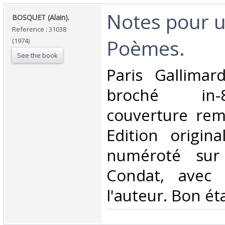
‎Notes pour u
‎BOSQUET (Alain).‎
Reference : 31038
Poèmes.‎
(1974)
See the book
‎Paris Gallima
broché in-
couverture rem
Edition origina
numéroté sur
Condat, avec
l'auteur. Bon éta