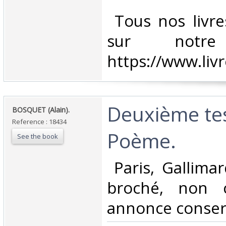
‎ Tous nos livre
sur notr
https://www.liv
‎Deuxième te
‎BOSQUET (Alain).‎
Reference : 18434
Poème.‎
See the book
‎ Paris, Gallima
broché, non 
annonce conserv