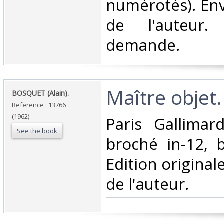
numérotés). En
de l'auteur.
demande.‎
‎Maître objet
‎BOSQUET (Alain).‎
Reference : 13766
(1962)
‎Paris Gallima
See the book
broché in-12, 
Edition original
de l'auteur.‎