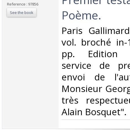
Reference : 97856
Poème.‎
See the book
‎Paris Gallima
vol. broché in-
pp. Edition 
service de pr
envoi de l'au
Monsieur George
très respectu
Alain Bosquet".‎