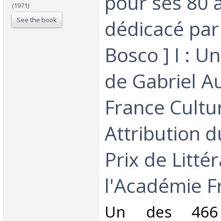
pour ses 80 a
(1971)
See the book
dédicacé par
Bosco ] I : U
de Gabriel Au
France Culture
Attribution 
Prix de Litté
l'Académie Fr
‎Un des 466 