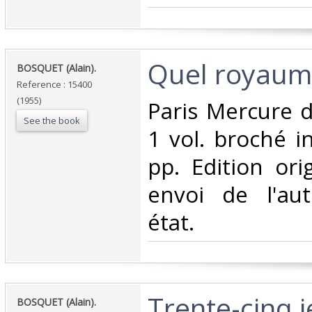
‎Quel royaume
‎BOSQUET (Alain).‎
Reference : 15400
(1955)
‎Paris Mercure 
See the book
1 vol. broché i
pp. Edition ori
envoi de l'aut
état.‎
‎Trente-cinq 
‎BOSQUET (Alain).‎