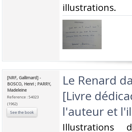
illustrations.‎
‎Le Renard dan
‎[NRF, Gallimard] - ‎
‎BOSCO, Henri ; PARRY,
Madeleine‎
[Livre dédica
Reference : 54023
(1962)
l'auteur et l'i
See the book
‎Illustrations