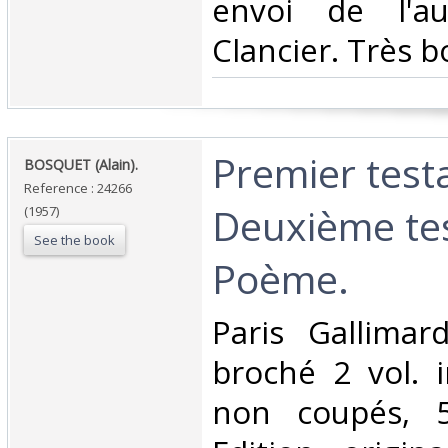
envoi de l'au
Clancier. Très bo
‎Premier tes
‎BOSQUET (Alain).‎
Reference : 24266
Deuxième te
(1957)
See the book
Poème.‎
‎Paris Gallima
broché 2 vol. i
non coupés, 