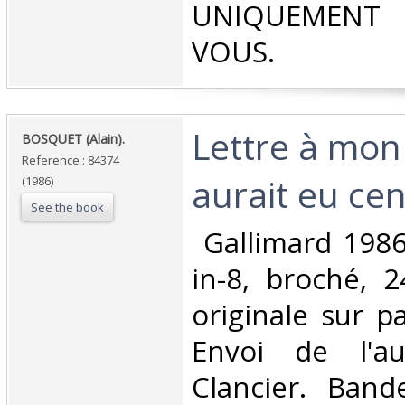
UNIQUEMENT 
VOUS.‎
‎Lettre à mon
‎BOSQUET (Alain).‎
Reference : 84374
aurait eu cent
(1986)
See the book
‎ Gallimard 198
in-8, broché, 2
originale sur pa
Envoi de l'au
Clancier. Band