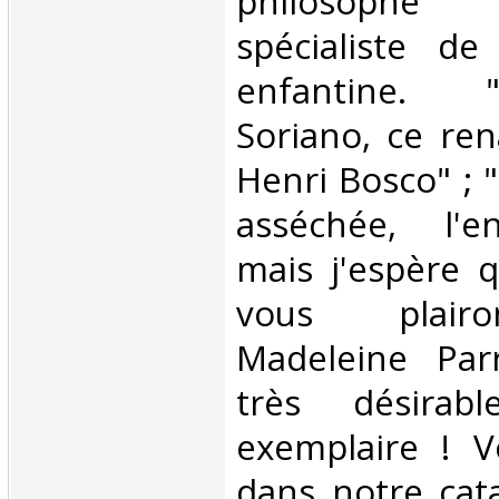
philosoph
spécialiste de 
enfantine. 
Soriano, ce ren
Henri Bosco" ; "
asséchée, l'e
mais j'espère 
vous plairo
Madeleine Parr
très désirab
exemplaire ! V
dans notre cata