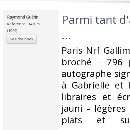
‎Parmi tant d
‎Raymond Guérin‎
Reference : 143Bm
...‎
(1949)
See the book
‎Paris Nrf Galli
broché - 796 
autographe sign
à Gabrielle et 
libraires et éc
jauni - légères
plats et sur