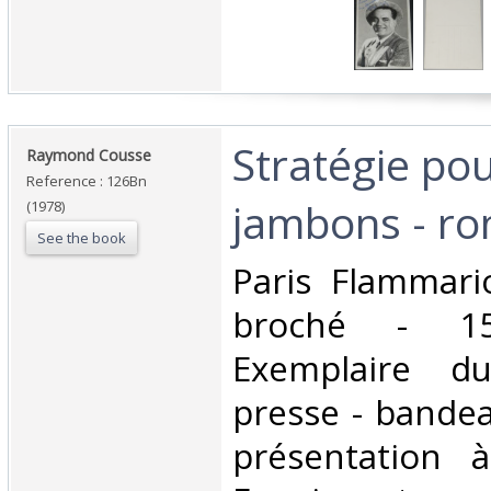
‎Stratégie po
‎Raymond Cousse‎
Reference : 126Bn
jambons - ro
(1978)
See the book
‎Paris Flammar
broché - 1
Exemplaire d
presse - bandea
présentation 