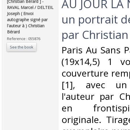
‎AU JOUR LA 
‎[Christian Bérard ] - ‎
‎RAVAL Marcel / DELTEIL
Joseph ( Envoi
un portrait d
autographe signé par
l'auteur à ) Christian
par Christian
Bérard ‎
Reference : 055876
‎Paris Au Sans P
See the book
(19x14,5) 1 v
couverture remp
[1], avec un
l'auteur par Ch
en frontispi
originale. Tira