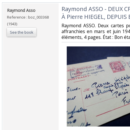
‎Raymond ASSO - DEUX C
‎Raymond Asso‎
À Pierre HIEGEL, DEPUIS
Reference : boz_003368
(1943)
‎Raymond ASSO. Deux cartes p
affranchies en mars et juin 19
See the book
éléments, 4 pages. État : Bon éta