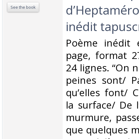
d’Heptaméro
See the book
inédit tapuscri
‎Poème inédit 
page, format 2
24 lignes. “On n
peines sont/ P
qu’elles font/
la surface/ De l
murmure, passe..
que quelques m