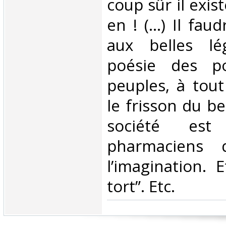
coup sûr il exis
en ! (...) Il fau
aux belles lé
poésie des p
peuples, à tou
le frisson du b
société est
pharmaciens q
l’imagination. 
tort”. Etc.‎