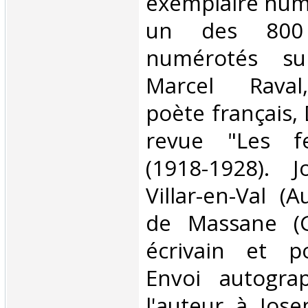
exemplaire numé
un des 800 
numérotés sur
Marcel Raval
poète français, 
revue "Les feu
(1918-1928). J
Villar-en-Val (A
de Massane (G
écrivain et po
Envoi autogra
l'auteur à Jose