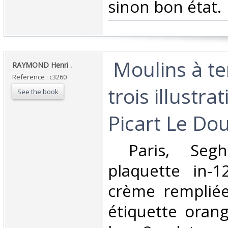
sinon bon état.‎
‎ Moulins à t
‎RAYMOND Henri .‎
Reference : c3260
trois illustra
See the book
Picart Le Dou
‎ Paris, Seg
plaquette in-1
crème rempliée
étiquette oran