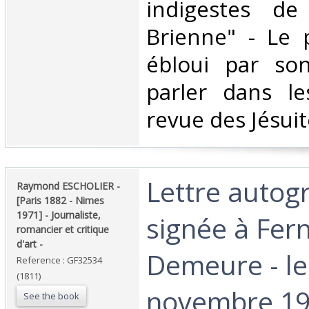
indigestes d
Brienne" - Le 
ébloui par son
parler dans le
revue des Jésuite
‎Lettre auto
‎Raymond ESCHOLIER -
[Paris 1882 - Nimes
1971] - Journaliste,
signée à Fer
romancier et critique
d'art -‎
Demeure - le
Reference : GF32534
(1811)
novembre 192
See the book