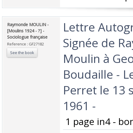
‎Lettre Auto
‎Raymonde MOULIN -
[Moulins 1924 - ?] -
Sociologue française ‎
Signée de R
Reference : GF27182
See the book
Moulin à Ge
Boudaille - Le
Perret le 13
1961 - ‎
‎ 1 page in4 - bon