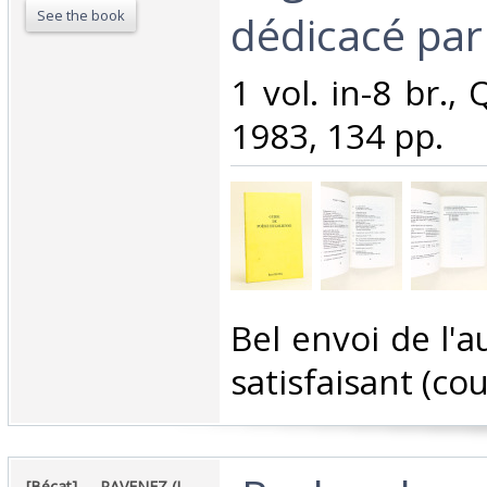
See the book
dédicacé par 
‎1 vol. in-8 br.,
1983, 134 pp.‎
‎Bel envoi de l'a
satisfaisant (couv
‎[Bécat] - ‎ ‎ RAVENEZ (L.-