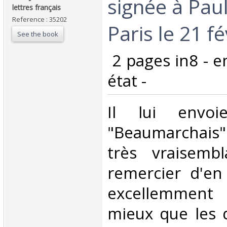
signée à Paul
lettres français‎
Reference : 35202
Paris le 21 fé
See the book
‎ 2 pages in8 - 
état - ‎
‎Il lui envo
"Beaumarchais" 
très vraisemb
remercier d'en 
excellemment 
mieux que les 