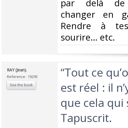
par delà de 
changer en ga
Rendre à tes
sourire... etc.‎
‎“Tout ce qu’
‎RAY (Jean).‎
Reference : 19295
est réel : il 
See the book
que cela qui s
Tapuscrit.‎