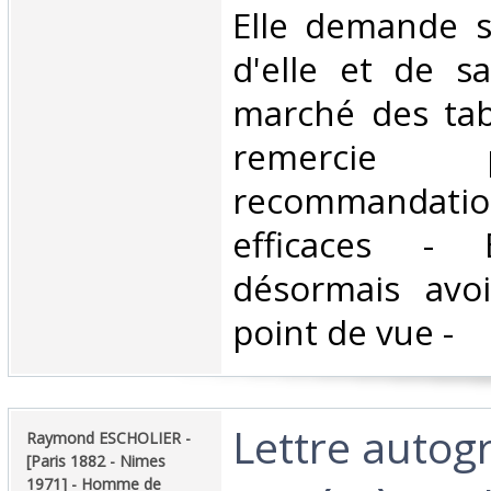
‎Elle demande s
d'elle et de s
marché des tabl
remercie
recommandat
efficaces - E
désormais avo
point de vue - ‎
‎Lettre auto
‎Raymond ESCHOLIER -
[Paris 1882 - Nimes
1971] - Homme de