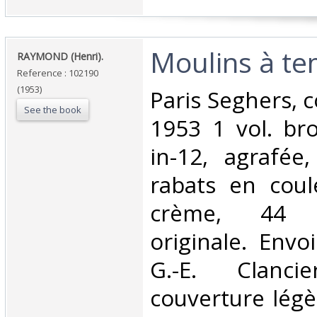
‎Moulins à te
‎RAYMOND (Henri).‎
Reference : 102190
(1953)
‎Paris Seghers, c
See the book
1953 1 vol. br
in-12, agrafée
rabats en coul
crème, 44 p
originale. Envo
G.-E. Clanc
couverture légè