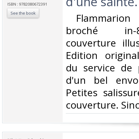
d'une sainte.‎
ISBN : 9782080672391
See the book
‎ Flammarion
broché in-
couverture illu
Edition origina
du service de 
d'un bel envoi
Petites salissu
couverture. Sino