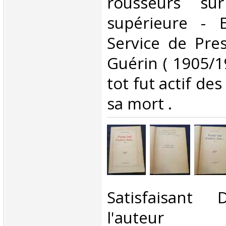
rousseurs su
supérieure - 
Service de Pre
Guérin ( 1905/1
tot fut actif de
sa mort .‎
‎Satisfaisant
l'auteur ‎