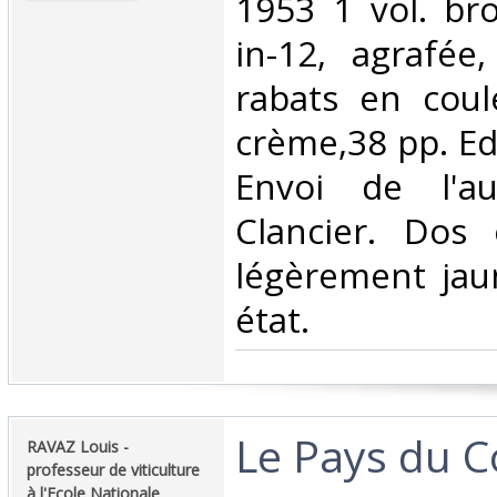
1953 1 vol. br
in-12, agrafée
rabats en coul
crème,38 pp. Edi
Envoi de l'au
Clancier. Dos 
légèrement jau
état.‎
‎Le Pays du C
‎RAVAZ Louis -
professeur de viticulture
à l'Ecole Nationale