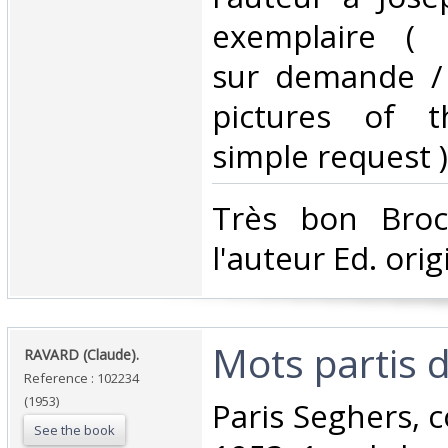
exemplaire ( 
sur demande /
pictures of 
simple request ) 
‎Très bon Bro
l'auteur Ed. origi
‎Mots partis 
‎RAVARD (Claude).‎
Reference : 102234
(1953)
‎Paris Seghers, c
See the book