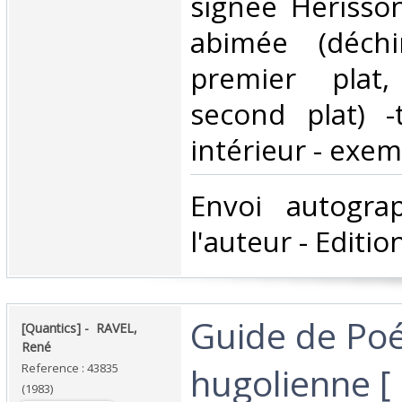
signée Hérisso
abimée (déchi
premier plat
second plat) -
intérieur - exemp
‎Envoi autogr
l'auteur - Edition
‎Guide de Po
‎[Quantics] - ‎ ‎RAVEL,
René‎
hugolienne [ 
Reference : 43835
(1983)