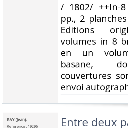
/ 1802/ ++In-8 
pp., 2 planches
Editions orig
volumes in 8 br
en un volu
basane, do
couvertures so
envoi autograph
‎Entre deux 
‎RAY (Jean).‎
Reference : 19296