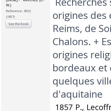
‎ Recherches 
W.) ‎
origines des 
Reference : 8552
(1857)
See the book
Reims, de So
Chalons. + Es
origines reli
bordeaux et
quelques vill
d'aquitaine ‎
‎ 1857 P., Lecoff