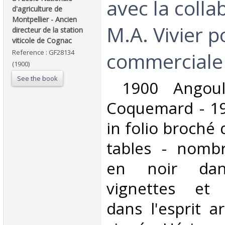
avec la colla
d'agriculture de
Montpellier - Ancien
M.A. Vivier p
directeur de la station
viticole de Cognac‎
Reference : GF28134
commerciale 
(1900)
See the book
‎ 1900 Angou
Coquemard - 19
in folio broché
tables - nomb
en noir dan
vignettes et 
dans l'esprit 