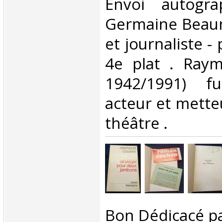
Envoi autogr
Germaine Beaum
et journaliste -
4e plat . Ray
1942/1991) fu
acteur et mette
théâtre . ‎
‎Bon Dédicacé par