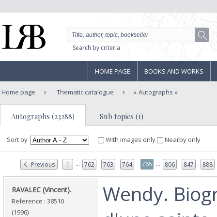
Search by criteria
HOME PAGE
BOOKS AND WORKS
Home page
Thematic catalogue
Autographs
Autographs (23288)
Sub topics (1)
Sort by
With images only
Nearby only
...
...
765
Previous
1
762
763
764
806
847
888
‎Wendy. Biog
‎RAVALEC (Vincent).‎
Reference : 38510
(1996)