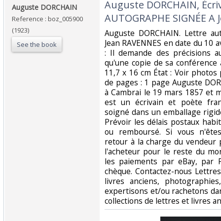
‎Auguste DORCHAIN, Écri
‎Auguste DORCHAIN‎
AUTOGRAPHE SIGNÉE A Je
Reference : boz_005900
(1923)
‎Auguste DORCHAIN. Lettre au
Jean RAVENNES en date du 10 avr
See the book
: Il demande des précisions a
qu'une copie de sa conférence 
11,7 x 16 cm État : Voir photos
de pages : 1 page Auguste DO
à Cambrai le 19 mars 1857 et mo
est un écrivain et poète fran
soigné dans un emballage rigide
Prévoir les délais postaux habit
ou remboursé. Si vous n'êtes
retour à la charge du vendeur 
l'acheteur pour le reste du m
les paiements par eBay, par 
chèque. Contactez-nous Lettres
livres anciens, photographie
expertisons et/ou rachetons dan
collections de lettres et livres an