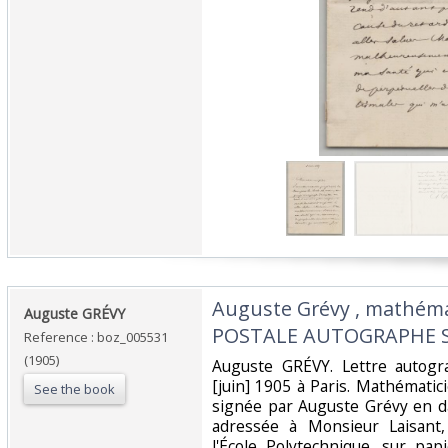
‎Auguste Grévy , mathéma
‎Auguste GRÉVY‎
POSTALE AUTOGRAPHE SI
Reference : boz_005531
(1905)
‎Auguste GRÉVY. Lettre autog
[juin] 1905 à Paris. Mathémati
See the book
signée par Auguste Grévy en da
adressée à Monsieur Laisant,
l'École Polytechnique, sur pap