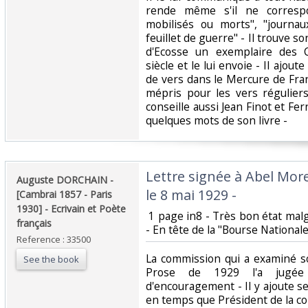
rende même s'il ne correspo
mobilisés ou morts", "journa
feuillet de guerre" - Il trouve so
d'Ecosse un exemplaire des 
siècle et le lui envoie - Il ajoute
de vers dans le Mercure de Fra
mépris pour les vers réguliers
conseille aussi Jean Finot et Fe
quelques mots de son livre - ‎
‎Lettre signée à Abel More
‎Auguste DORCHAIN -
le 8 mai 1929 -‎
[Cambrai 1857 - Paris
1930] - Ecrivain et Poète
‎ 1 page in8 - Très bon état ma
français‎
- En tête de la "Bourse Nationale
Reference : 33500
‎La commission qui a examiné 
See the book
Prose de 1929 l'a jugée
d'encouragement - Il y ajoute ses
en temps que Président de la co