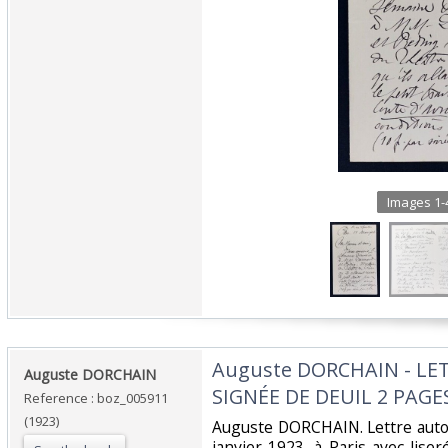
Images 1-4
‎Auguste DORCHAIN - L
‎Auguste DORCHAIN‎
SIGNÉE DE DEUIL 2 PAGES
Reference : boz_005911
(1923)
‎Auguste DORCHAIN. Lettre aut
janvier 1923, à Paris avec liser