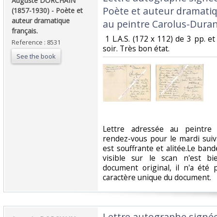
‎Auguste DORCHAIN
Poète et auteur dramatiq
(1857-1930) - Poète et
auteur dramatique
au peintre Carolus-Duran.
français.‎
‎ 1 L.A.S. (172 x 112) de 3 pp. 
Reference : 8531
soir. Très bon état. ‎
See the book
‎Lettre adressée au peintre
rendez-vous pour le mardi suiv
est souffrante et alitée.Le b
visible sur le scan n'est b
document original, il n'a été 
caractère unique du document. ‎
‎Lettre autographe signé