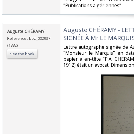
"Publications algériennes" - ‎
‎Auguste CHÉRAMY - LE
‎Auguste CHÉRAMY‎
SIGNÉE À Mr LE MARQUIS,
Reference : boz_002937
(1882)
‎Lettre autographe signée de
"Monsieur le Marquis" en dat
See the book
papier à en-tête "P.A. CHERA
1912) était un avocat. Dimensions