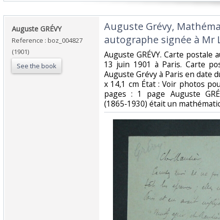
‎Auguste Grévy, Mathémat
‎Auguste GRÉVY‎
autographe signée à Mr L
Reference : boz_004827
(1901)
‎Auguste GRÉVY. Carte postale 
13 juin 1901 à Paris. Carte p
See the book
Auguste Grévy à Paris en date d
x 14,1 cm État : Voir photos po
pages : 1 page Auguste GRÉ
(1865-1930) était un mathématici