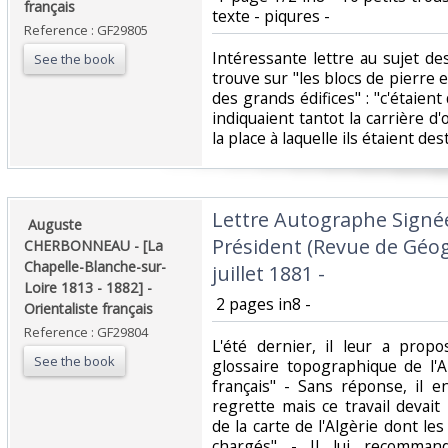
français‎
texte - piqures -‎
Reference : GF29805
‎Intéressante lettre au sujet d
See the book
trouve sur "les blocs de pierre
des grands édifices" : "c'étaie
indiquaient tantot la carrière d'o
la place à laquelle ils étaient dest
‎Lettre Autographe Signé
‎ Auguste
Président (Revue de Géogr
CHERBONNEAU - [La
Chapelle-Blanche-sur-
juillet 1881 - ‎
Loire 1813 - 1882] -
‎ 2 pages in8 -‎
Orientaliste français‎
Reference : GF29804
‎L'été dernier, il leur a pro
See the book
glossaire topographique de l'
français" - Sans réponse, il 
regrette mais ce travail devait
de la carte de l'Algèrie dont les
chargés" - Il lui recomman