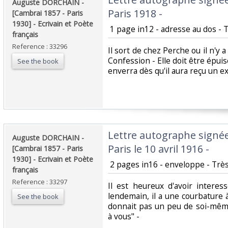
‎Auguste DORCHAIN -
Paris 1918 -‎
[Cambrai 1857 - Paris
1930] - Ecrivain et Poète
‎ 1 page in12 - adresse au dos - T
français‎
Reference : 33296
‎Il sort de chez Perche ou il n'y 
Confession - Elle doit être épuisé
See the book
enverra dès qu'il aura reçu un ex
‎Lettre autographe signé
‎Auguste DORCHAIN -
Paris le 10 avril 1916 -‎
[Cambrai 1857 - Paris
1930] - Ecrivain et Poète
‎ 2 pages in16 - enveloppe - Très 
français‎
Reference : 33297
‎Il est heureux d'avoir intere
lendemain, il a une courbature 
See the book
donnait pas un peu de soi-mêm
à vous" - ‎