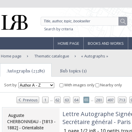
Search by criteria
HOME PAGE
BOOKS AND WORKS
Home page
Thematic catalogue
Autographs
Autographs (23285)
Sub topics (1)
Sort by
With images only
Nearby only
...
...
65
Previous
1
62
63
64
281
497
713
‎Lettre Autographe Signé
‎ Auguste
Secrétaire général - Paris
CHERBONNEAU - [1813 -
1882] - Orientaliste
‎ 1 page 1/2 in8 - 10 petits trou