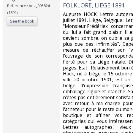
FOLKLORE, LIEGE 1891‎
Reference : boz_005824
(1891)
‎Auguste HOCK. Lettre autogr
juillet 1891, Liège, Belgique . L
See the book
"Monsieur Frédériex" concernant
qui lui a fait grand plaisir. Il 
devient sombre, on oublie sa g
plus que des infirmités". Cep
mesure de réchauffer son "
l'ouvrage de son correspond
fierté pour sa Liège natale. 
pages. Etat : Relativement bon 
Hock, né à Liège le 15 octobr
ville 20 octobre 1901, est un p
belge d'expression françai
emballage rigide et étanche. Sa
n'êtes pas entièrement satisfai
avec retour à ma charge pour
l'acheteur pour le reste du mon
boutique et affiner vos re
catégories qui vous intéressen
Lettres autographes, vieux