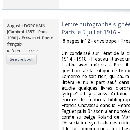
‎Lettre autographe signé
‎Auguste DORCHAIN -
Paris le 5 juillet 1916 -‎
[Cambrai 1857 - Paris
1930] - Ecrivain et Poète
‎ 8 pages in12 - enveloppe - Très 
français‎
Reference : 33298
‎Un condensé sur l'état de la 
1914 - 1918 - Il est au lit avec u
See the book
traitée avec mépris - Puis 
question sur la critique de l'épo
Lemerre ne sait rien, qui saura ?
littéraire nulle part sauf da
étudie quelques livres d'ord
lyrique" - Il y a aussi Antoin
encore des notices bibliogra
Francis Chevassu dans le Figaro
Faguet puis Brisson a annoncé q
confié au belge Roland de Mar
l'Association syndicale des criti
Il le lui communique à tout has