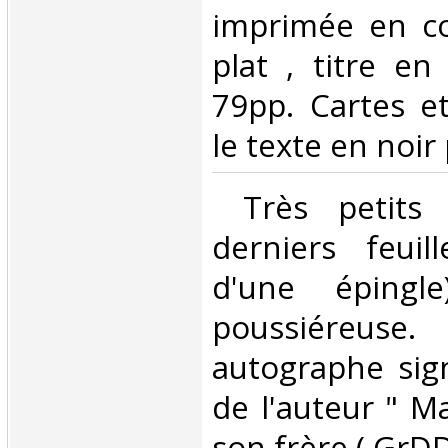
imprimée en co
plat , titre en
79pp. Cartes e
le texte en noir 
‎ Très petits
derniers feuill
d'une épingle
poussiére
autographe si
de l'auteur " Ma
son frère.( GrDD