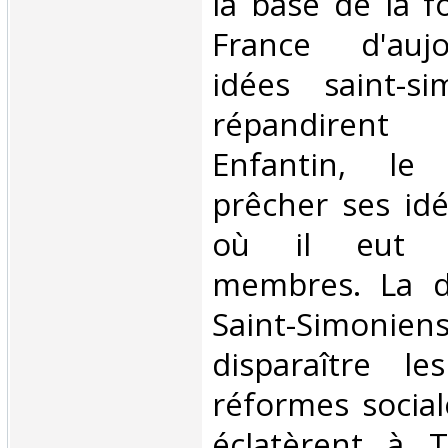
la base de la f
France d'aujo
idées saint-s
répandirent
Enfantin, le 
prêcher ses id
où il eut e
membres. La di
Saint-Simonie
disparaître l
réformes social
éclatèrent à T