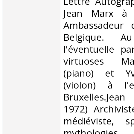
‎Lettre Autogr
Jean Marx à P
Ambassadeur 
Belgique. A
l'éventuelle pa
virtuoses Ma
(piano) et Y
(violon) à l'
Bruxelles.Jea
1972) Archivist
médiéviste, sp
mythologi