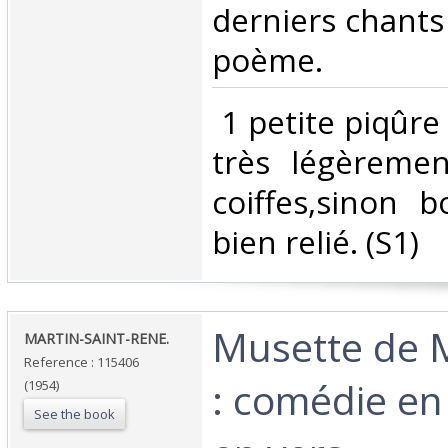
derniers chants
poème.‎
‎ 1 petite piqûre
très légèremen
coiffes,sinon 
bien relié. (S1) ‎
‎Musette de
‎MARTIN-SAINT-RENE.‎
Reference : 115406
: comédie en
(1954)
See the book