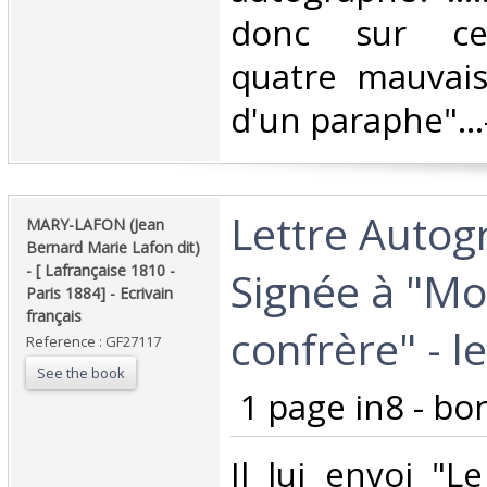
donc sur ce p
quatre mauvais 
d'un paraphe"...-
‎Lettre Auto
‎MARY-LAFON (Jean
Bernard Marie Lafon dit)
- [ Lafrançaise 1810 -
Signée à "Mo
Paris 1884] - Ecrivain
français‎
confrère" - le
Reference : GF27117
See the book
‎ 1 page in8 - bon
‎Il lui envoi "