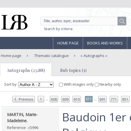
Search by criteria
HOME PAGE
BOOKS AND WORKS
Home page
Thematic catalogue
Autographs
Autographs (23288)
Sub topics (1)
Sort by
With images only
Nearby only
...
...
611
Previous
1
608
609
610
691
771
851
‎Baudoin 1er 
‎MARTIN, Marie-
Madeleine.‎
Reference : c5996