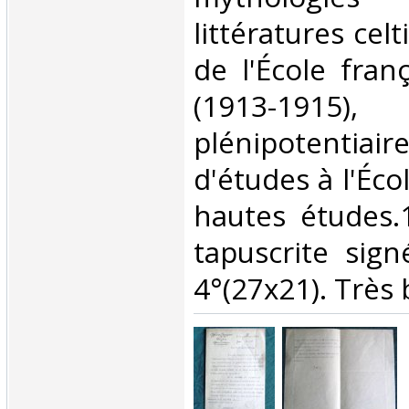
littératures ce
de l'École fra
(1913-1915)
plénipotentiai
d'études à l'Éco
hautes études.
tapuscrite sign
4°(27x21). Très b