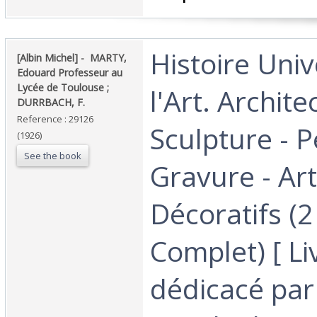
‎Histoire Uni
‎[Albin Michel] - ‎ ‎MARTY,
Edouard Professeur au
Lycée de Toulouse ;
l'Art. Archite
DURRBACH, F.‎
Reference : 29126
Sculpture - P
(1926)
See the book
Gravure - Ar
Décoratifs (
Complet) [ Li
dédicacé par