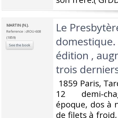
‎Le Presbytè
‎MARTIN (N.).‎
Reference : cROU-608
domestique.
(1859)
See the book
édition , au
trois derniers
‎ 1859 Paris, Tar
12 demi-chag
époque, dos à n
de filets à froid