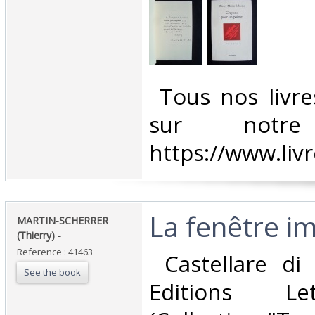
‎ Tous nos livre
sur notr
https://www.liv
‎La fenêtre im
‎MARTIN-SCHERRER
(Thierry) -‎
Reference : 41463
‎ Castellare di
See the book
Editions Le