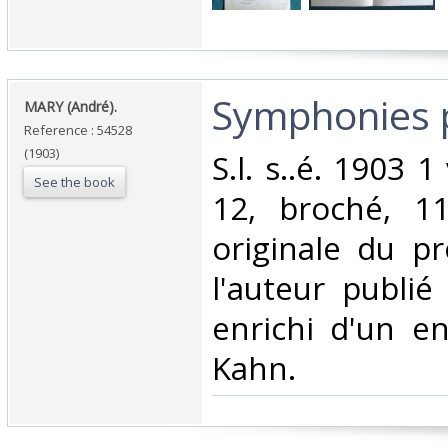
‎Symphonies p
‎MARY (André).‎
Reference : 54528
(1903)
‎S.l. s..é. 1903 
See the book
12, broché, 11
originale du pr
l'auteur publié
enrichi d'un e
Kahn.‎