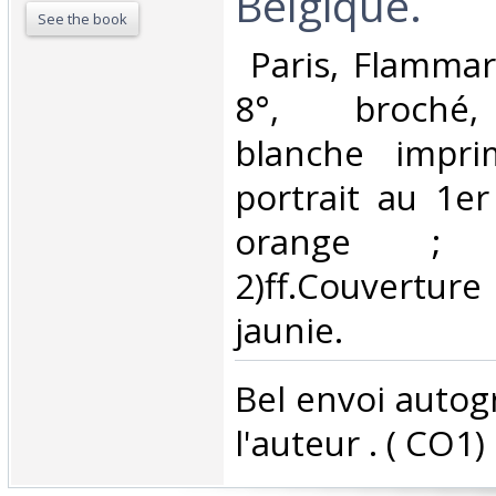
Belgique.‎
See the book
‎ Paris, Flammar
8°, broché,
blanche impri
portrait au 1er
orange ; 
2)ff.Couvertu
jaunie.‎
‎Bel envoi auto
l'auteur . ( CO1) ‎