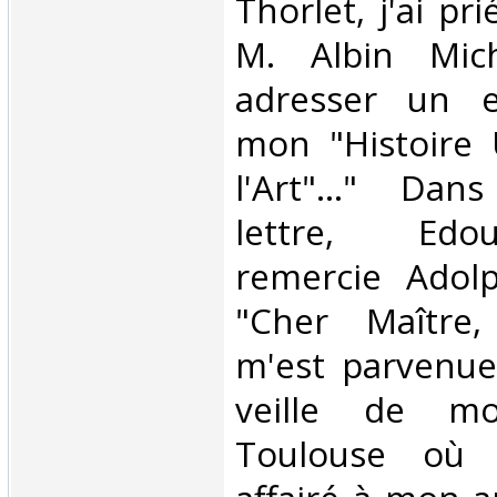
Thorlet, j'ai pr
M. Albin Mic
adresser un e
mon "Histoire 
l'Art"..." Da
lettre, Edo
remercie Adol
"Cher Maître,
m'est parvenue
veille de m
Toulouse où j