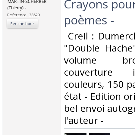
‎Crayons pou
‎MARTIN-SCHERRER
(Thierry) - ‎
poèmes -‎
Reference : 38629
See the book
‎ Creil : Dumerc
"Double Hache"
volume br
couverture i
couleurs, 150 p
état - Edition o
bel envoi autog
l'auteur - ‎