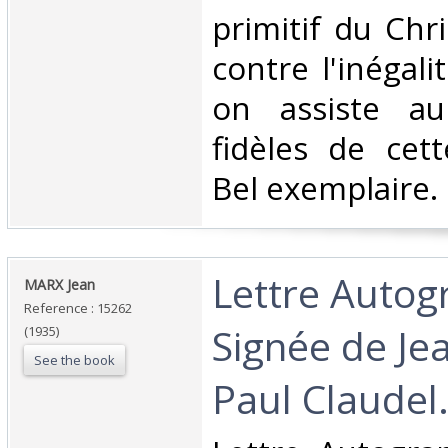
primitif du Chri
contre l'inégali
on assiste au
fidèles de cett
Bel exemplaire. ‎
‎Lettre Auto
‎MARX Jean‎
Reference : 15262
Signée de Je
(1935)
See the book
Paul Claudel.