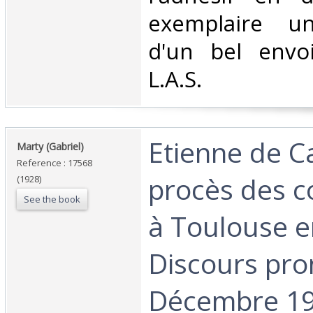
exemplaire un
d'un bel envo
L.A.S. ‎
‎Etienne de C
‎Marty (Gabriel)‎
Reference : 17568
procès des 
(1928)
See the book
à Toulouse e
Discours pro
Décembre 192