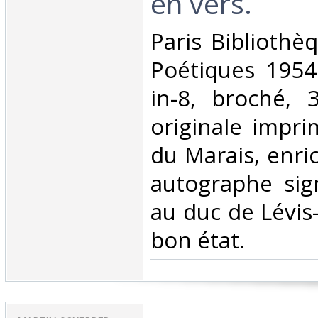
en vers.‎
‎Paris Biblioth
Poétiques 1954
in-8, broché, 
originale impri
du Marais, enri
autographe sig
au duc de Lévis
bon état.‎