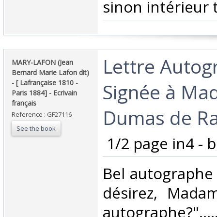
sinon intérieur tr
‎Lettre Auto
‎MARY-LAFON (Jean
Bernard Marie Lafon dit)
- [ Lafrançaise 1810 -
Signée à M
Paris 1884] - Ecrivain
français‎
Dumas de Rau
Reference : GF27116
See the book
‎ 1/2 page in4 - b
‎Bel autographe
désirez, Mada
autographe?"..