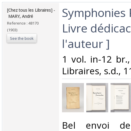
‎Symphonies 
‎[Chez tous les Libraires] -
‎ ‎MARY, André‎
Livre dédica
Reference : 48170
(1903)
See the book
l'auteur ]‎
‎1 vol. in-12 br
Libraires, s.d., 1
‎Bel envoi de