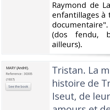
Raymond de La 
enfantillages à
documentaire"
(dos fendu, 
ailleurs).‎
‎Tristan. La 
‎MARY (André).‎
Reference : 30305
histoire de T
(1937)
See the book
Iseut, de leur
amours et de 