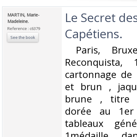
‎Le Secret de
‎MARTIN, Marie-
Madeleine.‎
Capétiens.‎
Reference : c6379
See the book
‎ Paris, Bruxe
Reconquista, 
cartonnage de l
et brun , jaqu
brune , titre n
dorée au 1er 
tableaux géné
1médaille da