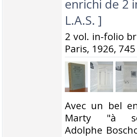
enrichi de 2
L.A.S. ]‎
‎2 vol. in-folio b
Paris, 1926, 745 
‎Avec un bel e
Marty "à so
Adolphe Bosch