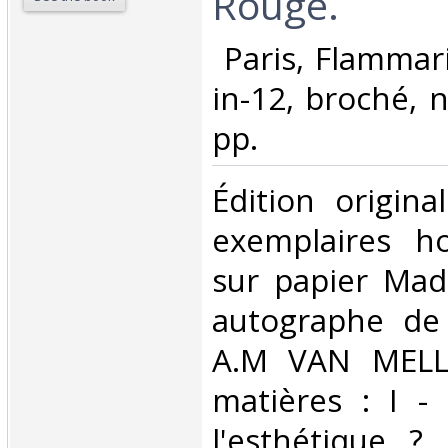
Rouge.‎
‎ Paris, Flammar
in-12, broché, 
pp. ‎
‎Édition origin
exemplaires h
sur papier Mad
autographe de 
A.M VAN MELLE
matières : I -
l'esthétique ? 