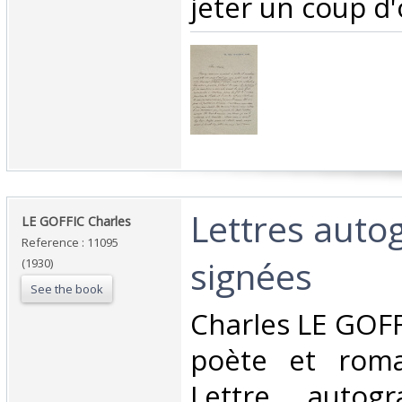
jeter un coup d'oe
‎Lettres aut
‎LE GOFFIC Charles‎
Reference : 11095
signées‎
(1930)
See the book
‎Charles LE GOF
poète et roma
Lettre autogr