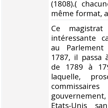
(1808).( chacu
même format, av
‎Ce magistra
intéressante ca
au Parlement
1787, il passa
de 1789 à 17
laquelle, pro
commiss
gouvernement, i
Etats-Unis san