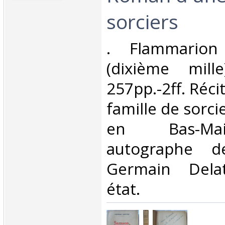
sorciers‎
‎. Flammarion
(dixième mille
257pp.-2ff. Réci
famille de sorci
en Bas-Ma
autographe d
Germain Dela
état.‎