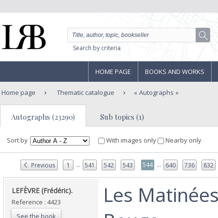
Search by criteria
HOME PAGE
BOOKS AND WORKS
Home page
Thematic catalogue
Autographs
Autographs (23290)
Sub topics (1)
Sort by
With images only
Nearby only
...
...
544
Previous
1
541
542
543
640
736
832
‎Les Matinée
‎LEFÈVRE (Frédéric).‎
Reference : 4423
See the book