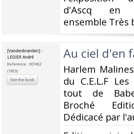
d'Ascq en 
ensemble Très b
‎Au ciel d'en f
‎[Vandenbranden] - ‎
‎LEGIER André‎
Reference : 007452
‎Harlem Malines
(1953)
du C.E.L.F Les
See the book
tout de Babe
Broché Editi
Dédicacé par l'a