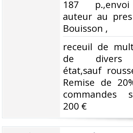
187 p.,envoi
auteur au pres
Bouisson ,‎
‎receuil de mult
de divers a
état,sauf rouss
Remise de 20%
commandes su
200 €‎