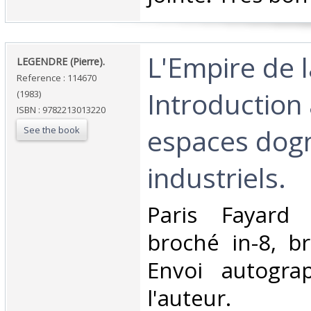
‎L'Empire de l
‎LEGENDRE (Pierre).‎
Reference : 114670
Introduction
(1983)
ISBN : 9782213013220
espaces dog
See the book
industriels.‎
‎Paris Fayard
broché in-8, b
Envoi autogra
l'auteur. 