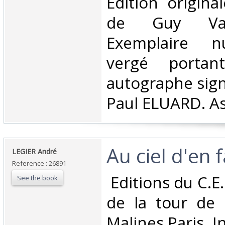
‎Edition original
de Guy Vand
Exemplaire n
vergé porta
autographe sign
Paul ELUARD. As
‎Au ciel d'en f
‎LEGIER André‎
Reference : 26891
‎ Editions du C.E
See the book
de la tour de 
Malines Paris. I