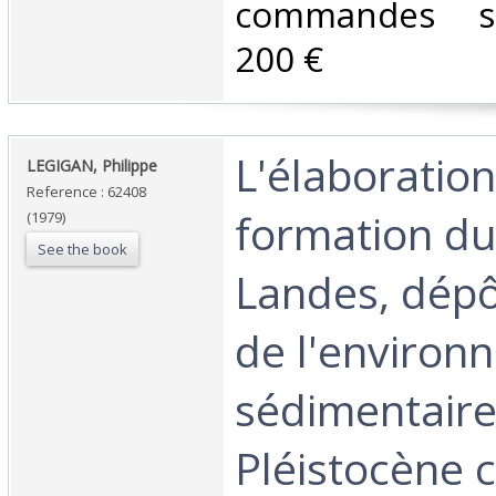
commandes su
200 €‎
‎L'élaboration
‎LEGIGAN, Philippe‎
Reference : 62408
formation du
(1979)
See the book
Landes, dépô
de l'environ
sédimentaire
Pléistocène 