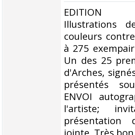
‎EDITION 
Illustrations 
couleurs contre
à 275 exempair
Un des 25 prem
d'Arches, signé
présentés sou
ENVOI autogra
l'artiste; in
présentation 
jointe. Très bon 