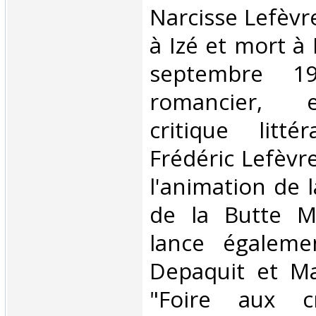
Narcisse Lefèvr
à Izé et mort à 
septembre 1
romancier, e
critique littér
Frédéric Lefèvre
l'animation de l
de la Butte M
lance égaleme
Depaquit et Ma
"Foire aux c