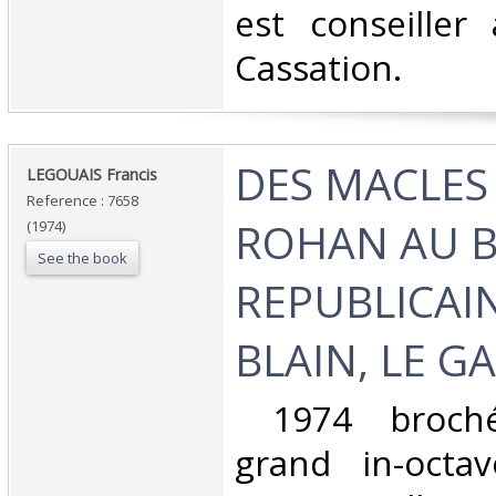
est conseiller
Cassation. ‎
‎DES MACLES
‎LEGOUAIS Francis‎
Reference : 7658
ROHAN AU 
(1974)
See the book
REPUBLICAIN
BLAIN, LE GA
‎ 1974 broché
grand in-octa