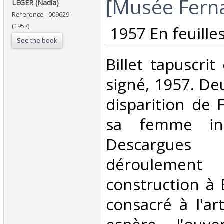
‎[Musée Fern
‎LEGER (Nadia)‎
Reference : 009629
(1957)
‎ 1957 En feuilles 
See the book
‎Billet tapuscri
signé, 1957. De
disparition de 
sa femme inf
Descargu
déroulem
construction à
consacré à l'art