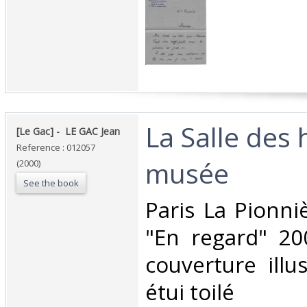
‎La Salle des 
‎[Le Gac] - ‎ ‎LE GAC Jean‎
Reference : 012057
musée‎
(2000)
See the book
‎Paris La Pionni
"En regard" 200
couverture illu
étui toilé ‎