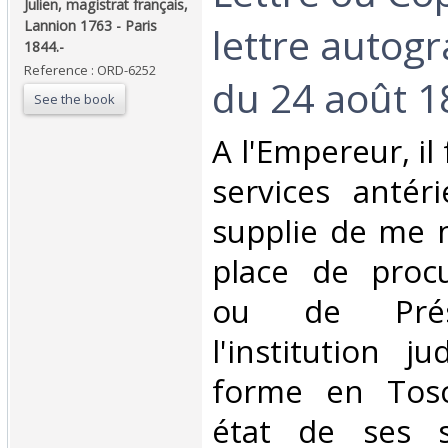
Julien, magistrat français,
Lannion 1763 - Paris
lettre autog
1844.-‎
Reference : ORD-6252
du 24 août 18
See the book
‎A l'Empereur, il
services antéri
supplie de me
place de procu
ou de Prés
l'institution ju
forme en Tosc
état de ses s