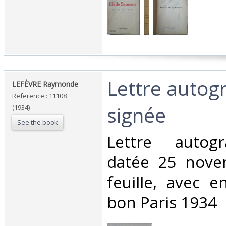
‎Lettre auto
‎LEFÈVRE Raymonde‎
Reference : 11108
signée‎
(1934)
See the book
‎Lettre autog
datée 25 nove
feuille, avec e
bon Paris 1934 ‎