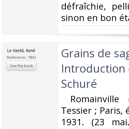
défraîchie, pel
sinon en bon éta
‎Grains de sa
‎Le Gentil, René‎
Reference : 7833
Introduction
See the book
Schuré ‎
‎ Romainville 
Tessier ; Paris, 
1931. (23 mai.