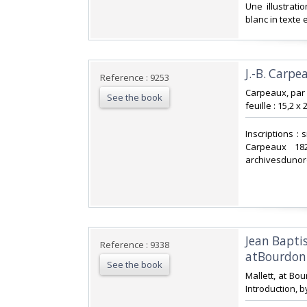
‎Une illustrat
blanc in texte 
‎J.-B. Carp
Reference : 9253
‎Carpeaux, par
See the book
feuille : 15,2 x
‎Inscriptions :
Carpeaux 182
archivesdunor
‎Jean Bapt
Reference : 9338
atBourdon
See the book
‎Mallett, at Bo
Introduction, by