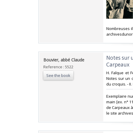
‎Nombreuses ill
archivesdunor
‎Notes sur 
‎Bouvier, abbé Claude‎
Carpeaux‎
Reference : 5522
‎H. Falque et F
See the book
Notes sur un c
du croquis. - I
‎Exemplaire nu
main [ex. n° 1
de Carpeaux à 
le site archiv