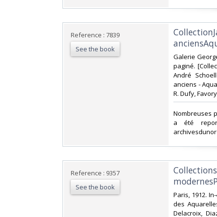
‎Collectio
Reference : 7839
anciensAqu
See the book
‎Galerie Georg
paginé. [Collec
André Schoel
anciens - Aqua
R. Dufy, Favory,
‎Nombreuses pl
a été repor
archivesdunor
‎Collection
Reference : 9357
modernesPa
See the book
‎Paris, 1912. I
des Aquarelle
Delacroix, Dia