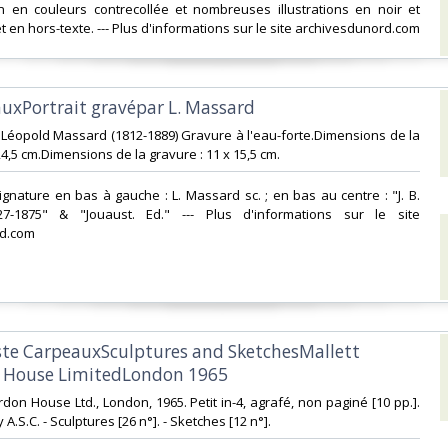
ion en couleurs contrecollée et nombreuses illustrations en noir et
et en hors-texte. --- Plus d'informations sur le site archivesdunord.com‎
eauxPortrait gravépar L. Massard‎
 Léopold Massard (1812-1889) Gravure à l'eau-forte.Dimensions de la
 24,5 cm.Dimensions de la gravure : 11 x 15,5 cm. ‎
 signature en bas à gauche : L. Massard sc. ; en bas au centre : "J. B.
7-1875" & "Jouaust. Ed." --- Plus d'informations sur le site
d.com‎
iste CarpeauxSculptures and SketchesMallett
 House LimitedLondon 1965‎
urdon House Ltd., London, 1965. Petit in-4, agrafé, non paginé [10 pp.].
 A.S.C. - Sculptures [26 n°]. - Sketches [12 n°].‎