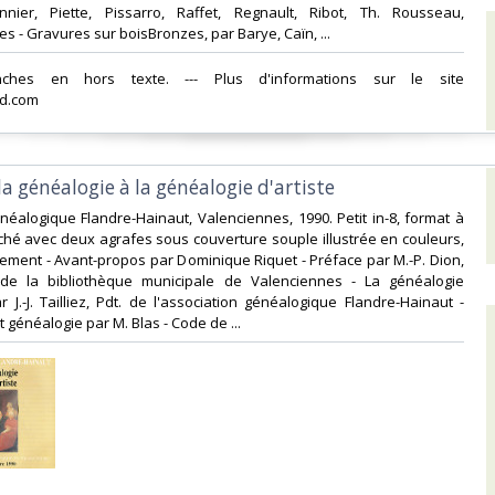
nnier, Piette, Pissarro, Raffet, Regnault, Ribot, Th. Rousseau,
es - Gravures sur boisBronzes, par Barye, Caïn, ...‎
nches en hors texte. --- Plus d'informations sur le site
d.com‎
 la généalogie à la généalogie d'artiste‎
énéalogique Flandre-Hainaut, Valenciennes, 1990. Petit in-8, format à
roché avec deux agrafes sous couverture souple illustrée en couleurs,
ement - Avant-propos par Dominique Riquet - Préface par M.-P. Dion,
de la bibliothèque municipale de Valenciennes - La généalogie
r J.-J. Tailliez, Pdt. de l'association généalogique Flandre-Hainaut -
 généalogie par M. Blas - Code de ...‎