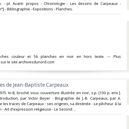
p. - pl. Avant- propos - Chronologie - Les dessins de Carpeaux -
°] - Bibliographie - Expositions - Planches.‎
anches couleur et 56 planches en noir en hors texte. --- Plus
 sur le site archivesdunord.com‎
aces de Jean-Baptiste Carpeaux‎
 1975. In-8, broché sous couverture illustrée en noir, s.p. [130 p. env.].
roduction, par Victor Beyer - Biographie de J.-B. Carpeaux, par A.
r les traces de Carpeaux : ses origines, sa destinée - Le pêcheur à la
n - Art d'expression religieuse - Le Second ...‎