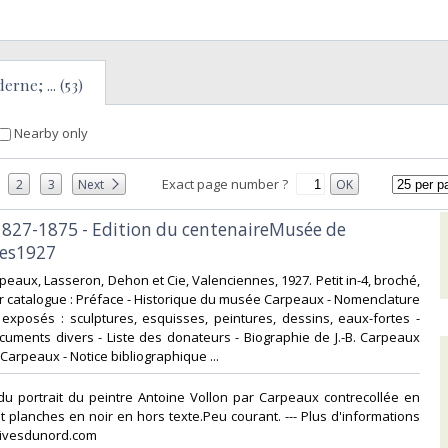
rne; ... (53)
Nearby only
Exact page number ?
2
3
Next
OK
1827-1875 - Edition du centenaireMusée de
es1927‎
peaux, Lasseron, Dehon et Cie, Valenciennes, 1927. Petit in-4, broché,
r catalogue : Préface - Historique du musée Carpeaux - Nomenclature
exposés : sculptures, esquisses, peintures, dessins, eaux-fortes -
ocuments divers - Liste des donateurs - Biographie de J.-B. Carpeaux
Carpeaux - Notice bibliographique ...‎
du portrait du peintre Antoine Vollon par Carpeaux contrecollée en
et planches en noir en hors texte.Peu courant. --- Plus d'informations
chivesdunord.com‎