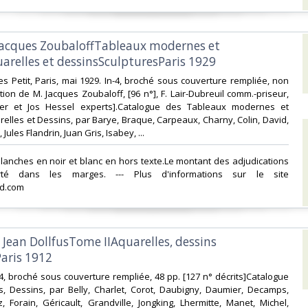
nJacques ZoubaloffTableaux modernes et
arelles et dessinsSculpturesParis 1929‎
es Petit, Paris, mai 1929. In-4, broché sous couverture rempliée, non
tion de M. Jacques Zoubaloff, [96 n°], F. Lair-Dubreuil comm.-priseur,
ler et Jos Hessel experts].Catalogue des Tableaux modernes et
relles et Dessins, par Barye, Braque, Carpeaux, Charny, Colin, David,
 Jules Flandrin, Juan Gris, Isabey, ...‎
anches en noir et blanc en hors texte.Le montant des adjudications
té dans les marges. --- Plus d'informations sur le site
d.com‎
s Jean DollfusTome IIAquarelles, dessins
ris 1912‎
n-4, broché sous couverture rempliée, 48 pp. [127 n° décrits]Catalogue
s, Dessins, par Belly, Charlet, Corot, Daubigny, Daumier, Decamps,
z, Forain, Géricault, Grandville, Jongking, Lhermitte, Manet, Michel,