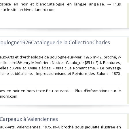
tispice en noir et blanc.Catalogue en langue anglaise. --- Plus
 sur le site archivesdunord.com‎
Boulogne1926Catalogue de la CollectionCharles
ux-Arts et d'Archéologie de Boulogne-sur-Mer, 1926. In-12, broché, v-
ille Lorel&Henry Ménétrier : Notice - Catalogue [851 n°] :I. Peintures,
elles : XVIIe et XVIIIe siècles. - XIXe : Le Romantisme. - Le paysage
alisme et idéalisme. - Impressionnisme et Peinture des Salons : 1870-
hes en noir en hors texte.Peu courant. --- Plus d'informations sur le
unord.com‎
 Carpeaux à Valenciennes‎
ux-Arts, Valenciennes, 1975. In-4, broché sous jaquette illustrée en