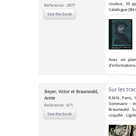
couleur, 30 p
Reference : 2877
Catalogue [84 n
See the book
‎Avec viii pl
d'informations
‎Sur les tr
‎Beyer, Victor et Braunwald,
Annie‎
‎R.M.N., Paris,
Sommaire - Int
Reference : 671
Braunwald - Su
See the book
coquille - Ugoli