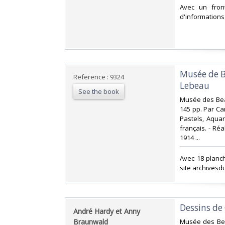
‎Avec un fron
d'informations
‎Musée de 
Reference : 9324
Lebeau‎
See the book
‎Musée des Bea
145 pp. Par Cam
Pastels, Aquar
français. - Ré
1914 ...‎
‎Avec 18 planc
site archivesd
‎Dessins de
‎André Hardy et Anny
Braunwald‎
‎Musée des Bea