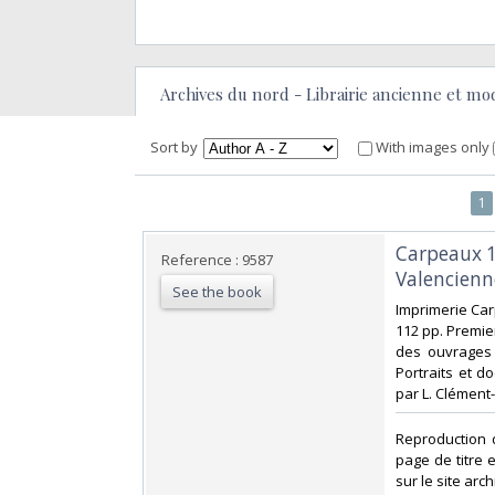
Archives du nord - Librairie ancienne et mode
Sort by
With images only
1
‎Carpeaux 
Reference : 9587
Valencienn
See the book
‎Imprimerie Car
112 pp. Premie
des ouvrages 
Portraits et d
par L. Clément-
‎Reproduction 
page de titre 
sur le site ar