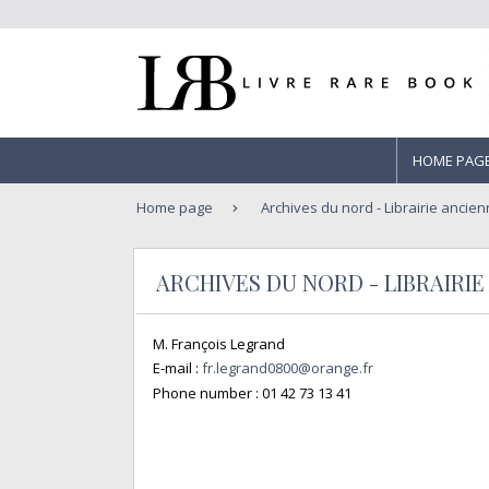
HOME PAG
Home page
Archives du nord - Librairie ancie
ARCHIVES DU NORD - LIBRAIRI
M. François Legrand
E-mail :
fr.legrand0800@orange.fr
Phone number :
01 42 73 13 41