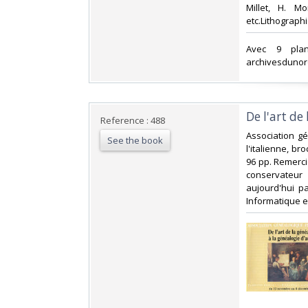
Millet, H. Mo
etc.Lithographi
‎Avec 9 pla
archivesdunor
‎De l'art de
Reference : 488
‎Association g
See the book
l'italienne, b
96 pp. Remerci
conservateur 
aujourd'hui pa
Informatique et