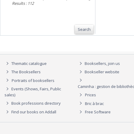
Results : 112
Search
Thematic catalogue
Booksellers, join us
The Booksellers
Bookseller website
Portraits of booksellers
Caminha : gestion de biblioth
Events (Shows, Fairs, Public
sales)
Prices
Book professions directory
Bric à brac
Find our books on Addall
Free Software