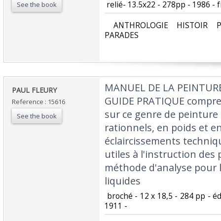
‎ relié- 13.5x22 - 278pp - 1986 - f
See the book
‎ ANTHROLOGIE HISTOIR P
PARADES‎
‎MANUEL DE LA PEINTUR
‎PAUL FLEURY ‎
GUIDE PRATIQUE compren
Reference : 15616
sur ce genre de peinture
See the book
rationnels, en poids et e
éclaircissements techniqu
utiles à l'instruction des
méthode d'analyse pour l
liquides ‎
‎ broché - 12 x 18,5 - 284 pp - é
1911 - ‎