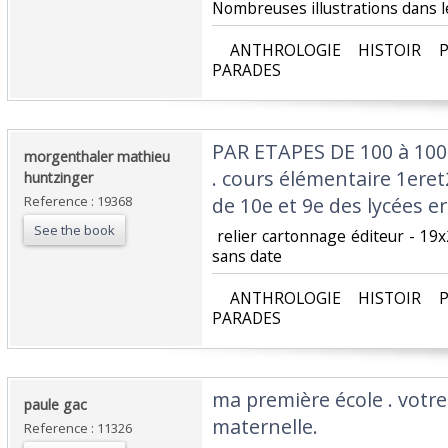
Nombreuses illustrations dans le
‎ ANTHROLOGIE HISTOIR P
PARADES‎
‎PAR ETAPES DE 100 à 100
‎morgenthaler mathieu
. cours élémentaire 1ere
huntzinger‎
Reference : 19368
de 10e et 9e des lycées er
See the book
‎ relier cartonnage éditeur - 19
sans date‎
‎ ANTHROLOGIE HISTOIR P
PARADES‎
‎ma première école . votre
‎paule gac‎
maternelle.‎
Reference : 11326