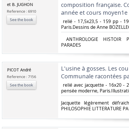
composition française. C
et B. JUGHON‎
Reference : 6910
année et cours moyen1e 
See the book
‎ relié - 17,5x23,5 - 159 pp - 
Paris.Dessins de Anne BOZELLEC
‎ ANTHROLOGIE HISTOIR P
PARADES‎
‎L'usine à gosses. Les cou
‎PICOT André‎
Communale racontées par 
Reference : 7156
‎ relié avec jacquette - 16x20 - 
See the book
pensée moderne, Paris.Illustrat
‎Jacquette légèrement défra
PHILOSOPHIE LITTERATURE PA