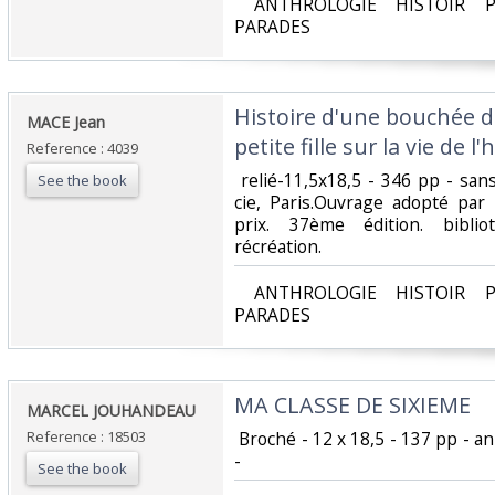
‎ ANTHROLOGIE HISTOIR P
PARADES‎
‎Histoire d'une bouchée d
‎MACE Jean‎
petite fille sur la vie de
Reference : 4039
‎ relié-11,5x18,5 - 346 pp - san
See the book
cie, Paris.Ouvrage adopté par
prix. 37ème édition. bibli
récréation. ‎
‎ ANTHROLOGIE HISTOIR P
PARADES‎
‎MA CLASSE DE SIXIEME ‎
‎MARCEL JOUHANDEAU‎
Reference : 18503
‎ Broché - 12 x 18,5 - 137 pp - a
- ‎
See the book