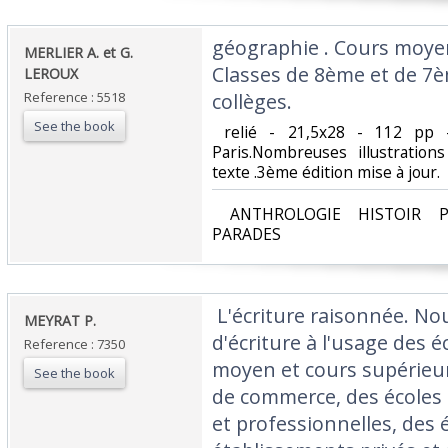
‎géographie . Cours moye
‎MERLIER A. et G.
Classes de 8ème et de 7è
LEROUX‎
Reference : 5518
collèges.‎
See the book
‎ relié - 21,5x28 - 112 pp 
Paris.Nombreuses illustratio
texte .3ème édition mise à jour.‎
‎ ANTHROLOGIE HISTOIR P
PARADES‎
‎ L'écriture raisonnée. N
‎MEYRAT P. ‎
d'écriture à l'usage des é
Reference : 7350
moyen et cours supérieur
See the book
de commerce, des écoles 
et professionnelles, des 