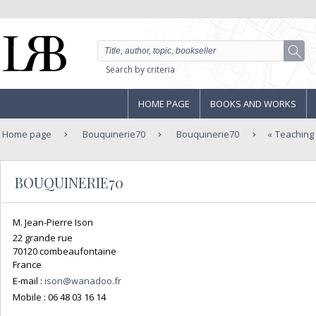
Search by criteria
HOME PAGE
BOOKS AND WORKS
Home page
Bouquinerie70
Bouquinerie70
Teaching
BOUQUINERIE70
M. Jean-Pierre Ison
22 grande rue
70120 combeaufontaine
France
E-mail :
ison@wanadoo.fr
Mobile :
06 48 03 16 14