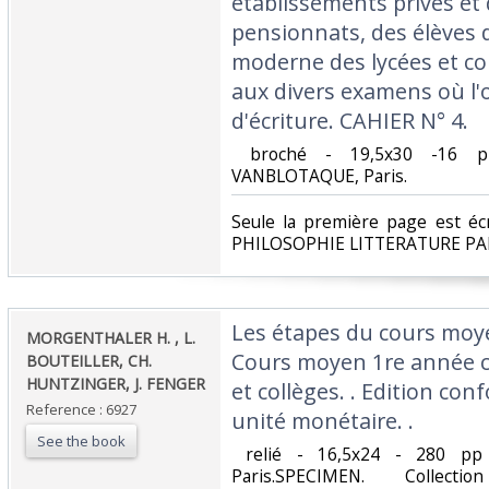
établissements privés et 
pensionnats, des élèves 
moderne des lycées et co
aux divers examens où l'
d'écriture. CAHIER N° 4. ‎
‎ broché - 19,5x30 -16 p
VANBLOTAQUE, Paris. ‎
‎Seule la première page est 
PHILOSOPHIE LITTERATURE PA
‎Les étapes du cours moy
‎MORGENTHALER H. , L.
Cours moyen 1re année cl
BOUTEILLER, CH.
HUNTZINGER, J. FENGER‎
et collèges. . Edition con
Reference : 6927
unité monétaire. . ‎
See the book
‎ relié - 16,5x24 - 280 pp 
Paris.SPECIMEN. Collec