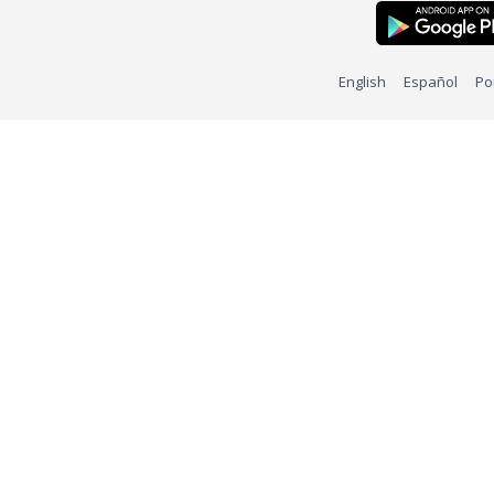
English
Español
Po