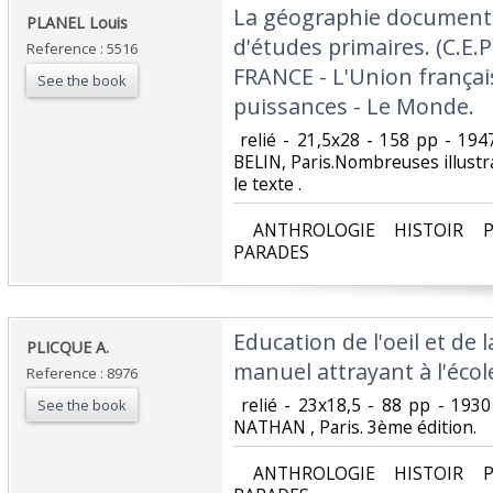
‎La géographie documentai
‎PLANEL Louis‎
d'études primaires. (C.E.P
Reference : 5516
FRANCE - L'Union françai
See the book
puissances - Le Monde.‎
‎ relié - 21,5x28 - 158 pp - 194
BELIN, Paris.Nombreuses illust
le texte .‎
‎ ANTHROLOGIE HISTOIR P
PARADES‎
‎Education de l'oeil et de 
‎PLICQUE A. ‎
manuel attrayant à l'école
Reference : 8976
‎ relié - 23x18,5 - 88 pp - 1930
See the book
NATHAN , Paris. 3ème édition. ‎
‎ ANTHROLOGIE HISTOIR P