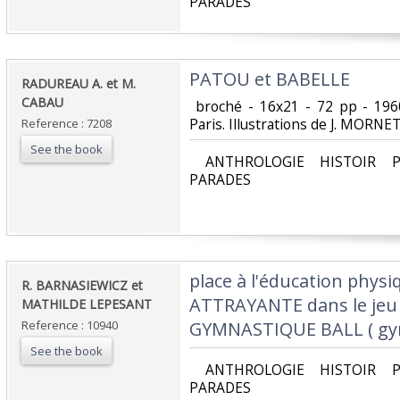
PARADES‎
‎PATOU et BABELLE ‎
‎RADUREAU A. et M.
CABAU‎
‎ broché - 16x21 - 72 pp - 196
Paris. Illustrations de J. MORNET.
Reference : 7208
See the book
‎ ANTHROLOGIE HISTOIR P
PARADES‎
‎place à l'éducation phy
‎R. BARNASIEWICZ et
ATTRAYANTE dans le jeu e
MATHILDE LEPESANT‎
Reference : 10940
GYMNASTIQUE BALL ( gymn
See the book
‎ ANTHROLOGIE HISTOIR P
PARADES‎