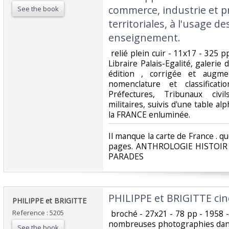
commerce, industrie et p
See the book
territoriales, à l'usage d
enseignement. ‎
‎ relié plein cuir - 11x17 - 32
Libraire Palais-Egalité, galerie 
édition , corrigée et augme
nomenclature et classificat
Préfectures, Tribunaux civi
militaires, suivis d'une table al
la FRANCE enluminée. ‎
‎Il manque la carte de France . q
pages. ANTHROLOGIE HISTOIR
PARADES‎
‎PHILIPPE et BRIGITTE cin
‎PHILIPPE et BRIGITTE‎
Reference : 5205
‎ broché - 27x21 - 78 pp - 1958 -
nombreuses photographies dans 
See the book