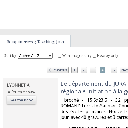
Bouquinerie70; Teaching (112)
Sort by
With images only
Nearby only
...
4
Previous
1
2
3
5
Nex
‎Le département du JURA
‎LYONNET A.‎
régionale.Initiation à la 
Reference : 8082
‎ broché - 15,5x23,5 - 32 p
See the book
ROMAND,Lons-Le-Saunier .Cour
des écoles primaires. Nouvell
jour. avec 40 gravures et 3 cartes