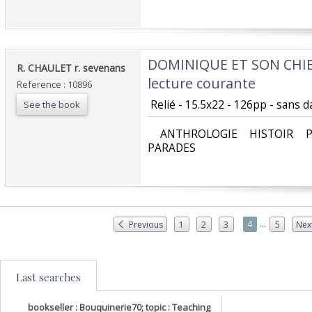
‎DOMINIQUE ET SON CHIEN
‎R. CHAULET r. sevenans‎
lecture courante‎
Reference : 10896
‎ Relié - 15.5x22 - 126pp - sans da
See the book
‎ ANTHROLOGIE HISTOIR P
PARADES‎
...
4
Previous
1
2
3
5
Nex
Last searches
bookseller : Bouquinerie70; topic : Teaching