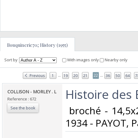
Bouquinerie70; History (1955)
Sort by
With images only
Nearby only
...
...
22
Previous
1
19
20
21
36
50
64
7
‎Histoire des
‎COLLISON - MORLEY . L‎
Reference : 672
‎ broché - 14,5x
See the book
1934 - PAYOT, Pa