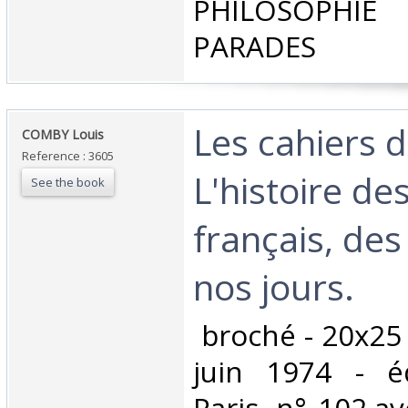
PHILOSOPHIE 
PARADES‎
‎Les cahiers d
‎COMBY Louis‎
Reference : 3605
L'histoire de
See the book
français, des
nos jours.‎
‎ broché - 20x25
juin 1974 - éd