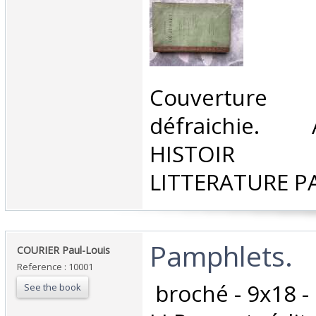
‎Couverture
défraichie. 
HISTOIR P
LITTERATURE P
‎Pamphlets. ‎
‎COURIER Paul-Louis ‎
Reference : 10001
‎ broché - 9x18 -
See the book