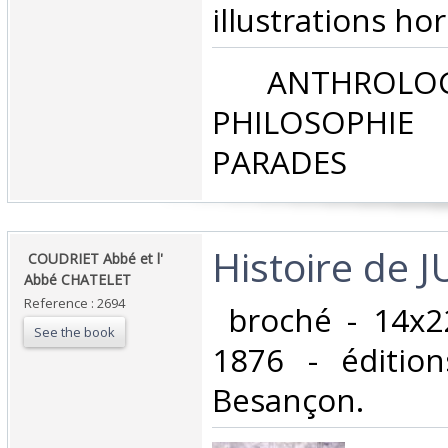
illustrations hor
‎ ANTHROLOG
PHILOSOPHIE 
PARADES‎
‎Histoire de J
‎ COUDRIET Abbé et l'
Abbé CHATELET‎
Reference : 2694
‎ broché - 14x2
See the book
1876 - édition
Besançon.‎