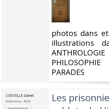
‎photos dans et
illustrations 
ANTHROLOG
PHILOSOPHIE 
PARADES‎
‎Les prisonni
‎COSTELLE Daniel‎
Reference : 4526
See the book