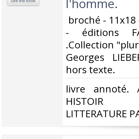
l'homme.‎
See the book
‎ broché - 11x18
- éditions F
.Collection "plur
Georges LIEBERT
hors texte.‎
‎livre annoté
HISTOIR P
LITTERATURE P