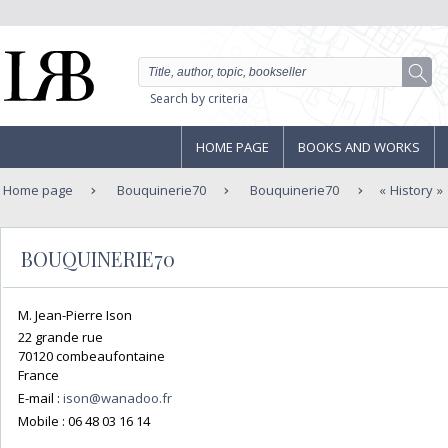
Search by criteria
HOME PAGE
BOOKS AND WORKS
Home page
Bouquinerie70
Bouquinerie70
History
BOUQUINERIE70
M. Jean-Pierre Ison
22 grande rue
70120 combeaufontaine
France
E-mail :
ison@wanadoo.fr
Mobile :
06 48 03 16 14