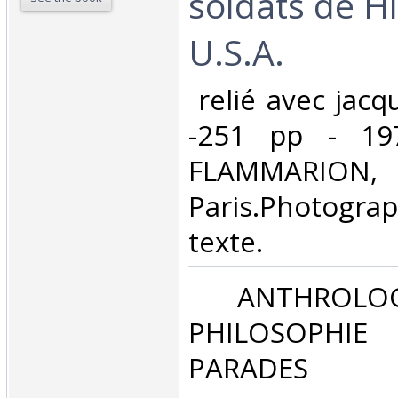
soldats de Hi
U.S.A.‎
‎ relié avec jac
-251 pp - 197
FLAMMARION,
Paris.Photog
texte.‎
‎ ANTHROLOG
PHILOSOPHIE 
PARADES‎