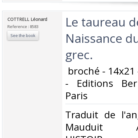
‎Le taureau 
‎COTTRELL Léonard‎
Reference : 8583
Naissance d
See the book
grec.‎
‎ broché - 14x21
- Editions Ber
Paris‎
‎Traduit de l'an
Mauduit A