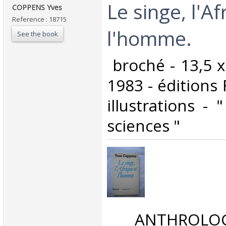
‎Le singe, l'A
‎COPPENS Yves‎
Reference : 18715
l'homme.‎
See the book
‎ broché - 13,5 
1983 - éditions 
illustrations -
sciences "‎
‎ ANTHROLOG