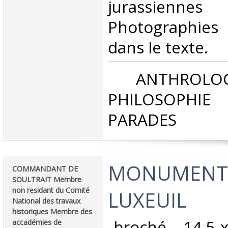
jurassienn
Photographies 
dans le texte. ‎
‎ ANTHROLOG
PHILOSOPHIE 
PARADES‎
‎MONUMENTS
‎COMMANDANT DE
SOULTRAIT Membre
non residant du Comité
LUXEUIL ‎
National des travaux
historiques Membre des
‎ broché - 14,5 
accadémies de