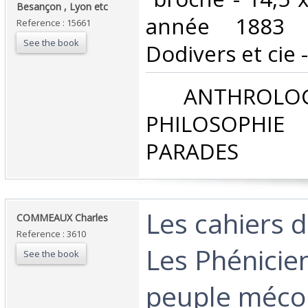
Besançon , Lyon etc ‎
année 1883 -
Reference : 15661
See the book
Dodivers et cie - 
‎ ANTHROLOG
PHILOSOPHIE 
PARADES‎
‎Les cahiers d
‎COMMEAUX Charles‎
Reference : 3610
Les Phénicie
See the book
peuple méco