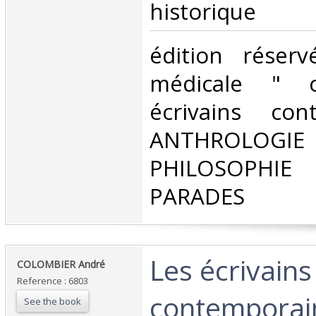
historique‎
‎édition réser
médicale " co
écrivains con
ANTHROLOG
PHILOSOPHIE 
PARADES‎
‎Les écrivains
‎COLOMBIER André‎
Reference : 6803
contemporain
See the book