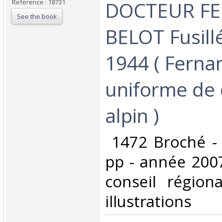
DOCTEUR F
Reference : 18731
See the book
BELOT Fusillé
1944 ( Ferna
uniforme de
alpin ) ‎
‎ 1472 Broché -
pp - année 2007
conseil région
illustrations ‎