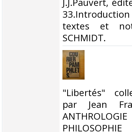
J.J.Pauvert, édit
33.Introducti
textes et no
SCHMIDT. ‎
‎"Libertés" col
par Jean Fra
ANTHROLOG
PHILOSOPHIE 