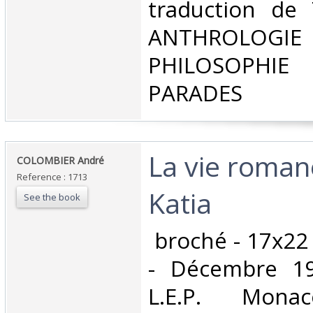
‎traduction de
ANTHROLOG
PHILOSOPHIE 
PARADES‎
‎La vie roma
‎COLOMBIER André‎
Reference : 1713
Katia‎
See the book
‎ broché - 17x22
- Décembre 19
L.E.P. Mona