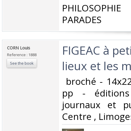
PHILOSOPHIE 
PARADES‎
‎FIGEAC à pet
‎CORN Louis‎
Reference : 1888
lieux et les 
See the book
‎ broché - 14x2
pp - éditions
journaux et pu
Centre , Limoges