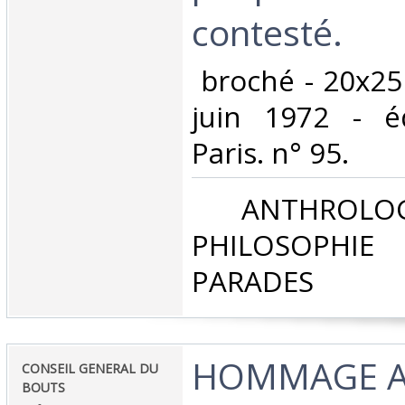
contesté.‎
‎ broché - 20x25
juin 1972 - éd
Paris. n° 95.‎
‎ ANTHROLOG
PHILOSOPHIE 
PARADES‎
‎HOMMAGE 
‎CONSEIL GENERAL DU
BOUTS ‎