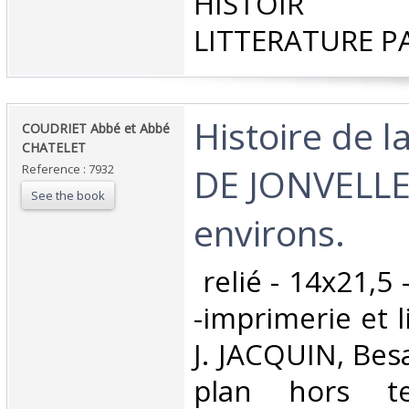
HISTOIR P
LITTERATURE P
‎Histoire de 
‎COUDRIET Abbé et Abbé
CHATELET‎
DE JONVELLE 
Reference : 7932
See the book
environs. ‎
‎ relié - 14x21,5
-imprimerie et 
J. JACQUIN, Bes
plan hors t