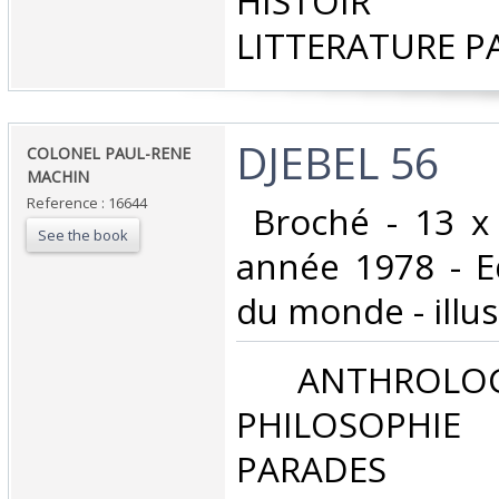
HISTOIR P
LITTERATURE P
‎DJEBEL 56‎
‎COLONEL PAUL-RENE
MACHIN‎
Reference : 16644
‎ Broché - 13 x
See the book
année 1978 - Ed
du monde - illust
‎ ANTHROLOG
PHILOSOPHIE 
PARADES‎