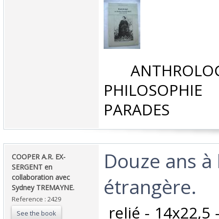
‎ ANTHROLOG
PHILOSOPHIE 
PARADES‎
‎Douze ans à 
‎COOPER A.R. EX-
SERGENT en
collaboration avec
étrangère.‎
Sydney TREMAYNE.‎
Reference : 2429
‎ relié - 14x22,5
See the book