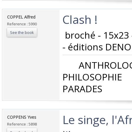
‎Clash !‎
‎COPPEL Alfred‎
Reference : 5990
‎ broché - 15x23
See the book
- éditions DENOËL
‎ ANTHROLOG
PHILOSOPHIE 
PARADES‎
‎Le singe, l'A
‎COPPENS Yves‎
Reference : 5898