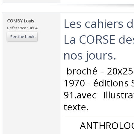
‎Les cahiers d
‎COMBY Louis‎
Reference : 3604
La CORSE des
See the book
nos jours.‎
‎ broché - 20x25
1970 - éditions 
91.avec illustr
texte.‎
‎ ANTHROLOG