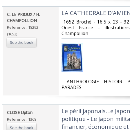
‎LA CATHEDRALE D'AMIENS
‎C. LE PRIOUX / H.
CHAMPOLLION ‎
‎ 1652 Broché - 16,5 x 23 - 3
Ouest France - illustratio
Reference : 18292
Champollion - ‎
(1652)
See the book
‎ ANTHROLOGIE HISTOIR P
PARADES‎
‎Le péril japonais.Le Japo
‎CLOSE Upton‎
politique - Le Japon milita
Reference : 1368
financier, économique et s
See the book