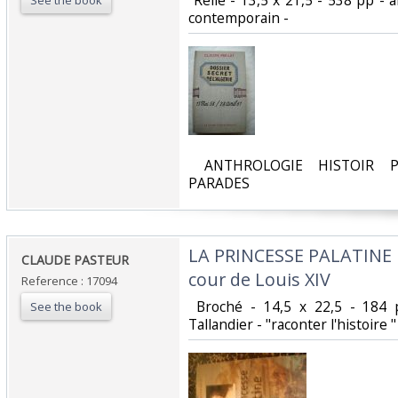
‎ Relié - 13,5 x 21,5 - 538 pp - 
See the book
contemporain - ‎
‎ ANTHROLOGIE HISTOIR P
PARADES‎
‎LA PRINCESSE PALATINE 
‎CLAUDE PASTEUR ‎
cour de Louis XIV ‎
Reference : 17094
‎ Broché - 14,5 x 22,5 - 184
See the book
Tallandier - "raconter l'histoire "‎