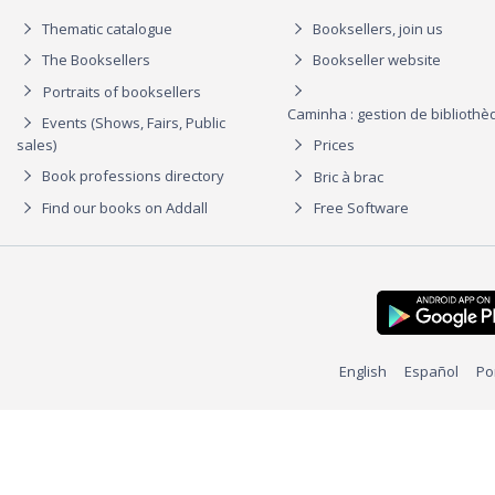
Thematic catalogue
Booksellers, join us
The Booksellers
Bookseller website
Portraits of booksellers
Caminha : gestion de biblioth
Events (Shows, Fairs, Public
sales)
Prices
Book professions directory
Bric à brac
Find our books on Addall
Free Software
English
Español
Po