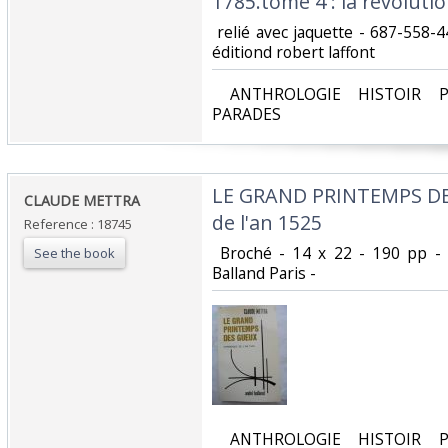
1785.tome 4 : la révolutio
‎ relié avec jaquette - 687-558
éditiond robert laffont‎
‎ ANTHROLOGIE HISTOIR P
PARADES‎
‎LE GRAND PRINTEMPS D
‎CLAUDE METTRA‎
de l'an 1525‎
Reference : 18745
‎ Broché - 14 x 22 - 190 pp -
See the book
Balland Paris - ‎
‎ ANTHROLOGIE HISTOIR P