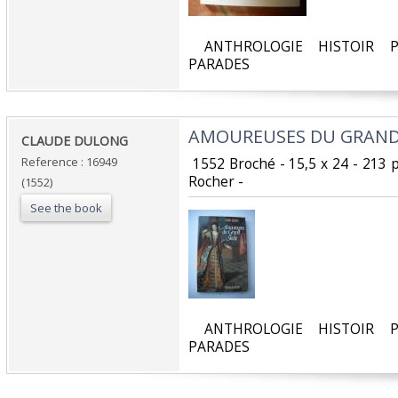
‎ ANTHROLOGIE HISTOIR P
PARADES‎
‎AMOUREUSES DU GRAND S
‎CLAUDE DULONG‎
Reference : 16949
‎ 1552 Broché - 15,5 x 24 - 213
Rocher - ‎
(1552)
See the book
‎ ANTHROLOGIE HISTOIR P
PARADES‎