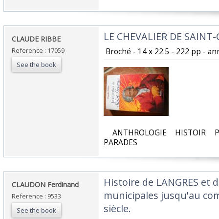
‎LE CHEVALIER DE SAINT-
‎CLAUDE RIBBE ‎
Reference : 17059
‎ Broché - 14 x 22.5 - 222 pp - an
See the book
‎ ANTHROLOGIE HISTOIR P
PARADES‎
‎Histoire de LANGRES et d
‎CLAUDON Ferdinand‎
municipales jusqu'au c
Reference : 9533
siècle.‎
See the book