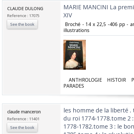
‎MARIE MANCINI La premi
‎CLAUDE DULONG ‎
XIV‎
Reference : 17075
‎ Broché - 14 x 22,5 -406 pp - 
See the book
illustrations ‎
‎ ANTHROLOGIE HISTOIR P
PARADES‎
‎les homme de la liberté .
‎claude manceron‎
du roi 1774-1778.tome 2 :
Reference : 11401
1778-1782.tome 3 : le bon
See the book