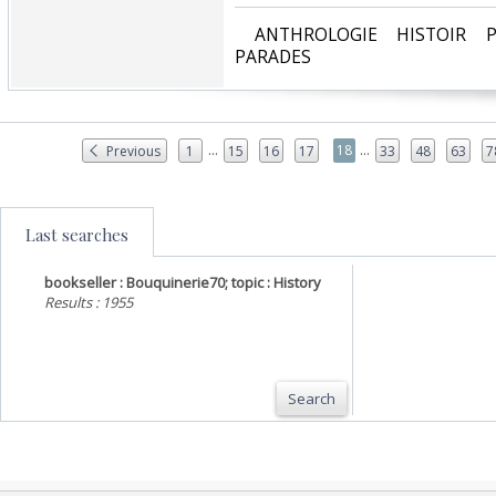
‎ ANTHROLOGIE HISTOIR P
PARADES‎
...
...
18
Previous
1
15
16
17
33
48
63
7
Last searches
bookseller : Bouquinerie70; topic : History
Results : 1955
Search