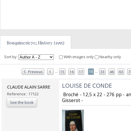
Bouquinerie70; History (1955)
Sort by
With images only
Nearby only
...
...
18
Previous
1
15
16
17
33
48
63
7
‎LOUISE DE CONDE ‎
‎CLAUDE ALAIN SARRE‎
Reference : 17122
‎ Broché - 12,5 x 22 - 276 pp - a
Gisserot -‎
See the book