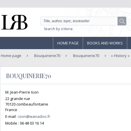
Search by criteria
HOME PAGE
BOOKS AND WORKS
Home page
Bouquinerie70
Bouquinerie70
History
BOUQUINERIE70
M. Jean-Pierre Ison
22 grande rue
70120 combeaufontaine
France
E-mail :
ison@wanadoo.fr
Mobile :
06 48 03 16 14