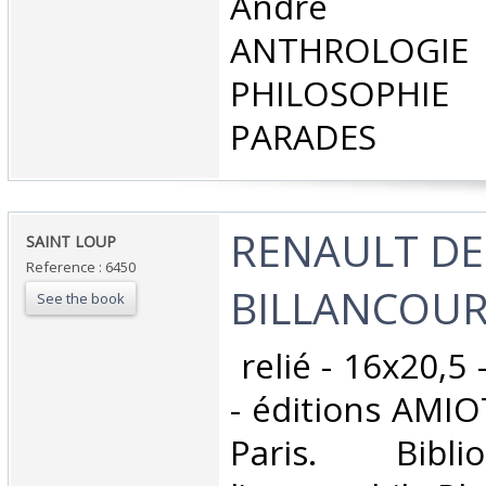
André 
ANTHROLOG
PHILOSOPHIE 
PARADES‎
‎RENAULT DE
‎SAINT LOUP‎
Reference : 6450
BILLANCOURT
See the book
‎ relié - 16x20,5
- éditions AMI
Paris. Bibl