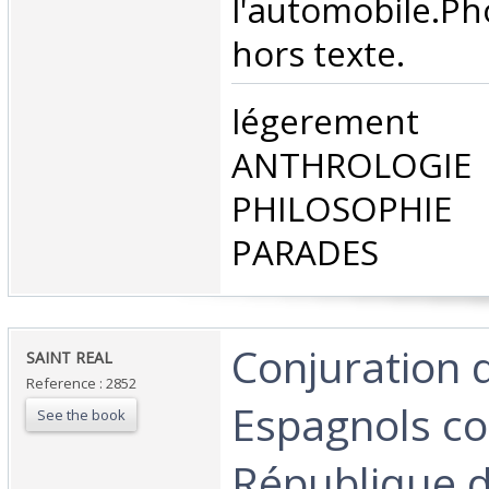
l'automobile.Ph
hors texte.‎
‎légerement
ANTHROLOG
PHILOSOPHIE 
PARADES‎
‎Conjuration 
‎SAINT REAL‎
Reference : 2852
Espagnols co
See the book
République d