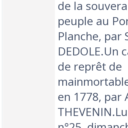
de la souvera
peuple au Po
Planche, par
DEDOLE.Un ca
de reprêt de
mainmortable
en 1778, par
THEVENIN.Lux
n°25, dimanch