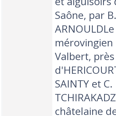
et aiguisoirs
Saône, par B
ARNOULDLe c
mérovingien 
Valbert, près
d'HERICOURT,
SAINTY et C.
TCHIRAKADZ
châtelaine d