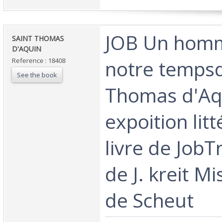
‎JOB Un hom
‎SAINT THOMAS
D'AQUIN‎
notre tempsd
Reference : 18408
See the book
Thomas d'Aq
expoition litt
livre de JobT
de J. kreit M
de Scheut‎