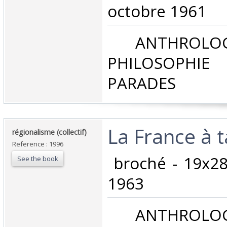
octobre 1961‎
‎ ANTHROLOG
PHILOSOPHIE 
PARADES‎
‎La France à t
‎régionalisme (collectif)‎
Reference : 1996
‎ broché - 19x28
See the book
1963‎
‎ ANTHROLOG