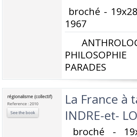
‎ broché - 19x28
1967‎
‎ ANTHROLOG
PHILOSOPHIE 
PARADES‎
‎La France à t
‎régionalisme (collectif)‎
Reference : 2010
INDRE-et- LOI
See the book
‎ broché - 19