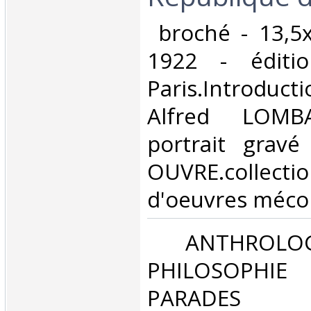
‎ broché - 13,5
1922 - éditi
Paris.Introduct
Alfred LOMB
portrait gravé
OUVRE.collecti
d'oeuvres mécon
‎ ANTHROLOG
PHILOSOPHIE 
PARADES‎