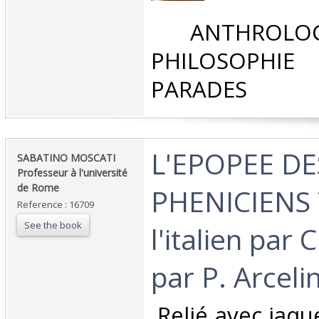
‎ ANTHROLOG
PHILOSOPHIE 
PARADES‎
‎L'EPOPEE DE
‎SABATINO MOSCATI
Professeur à l'université
de Rome ‎
PHENICIENS 
Reference : 16709
See the book
l'italien par 
par P. Arcelin 
‎ Relié avec jaqu