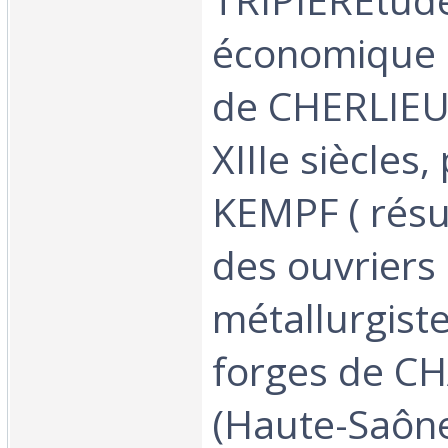
économique 
de CHERLIEU 
XIIIe siècles, 
KEMPF ( résu
des ouvriers
métallurgist
forges de C
(Haute-Saône