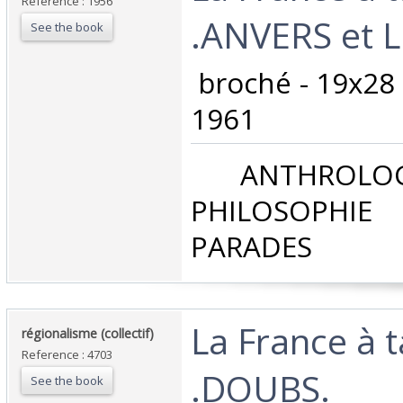
Reference : 1956
.ANVERS et 
See the book
‎ broché - 19x28 
1961‎
‎ ANTHROLOG
PHILOSOPHIE 
PARADES‎
‎La France à 
‎régionalisme (collectif)‎
Reference : 4703
.DOUBS.‎
See the book