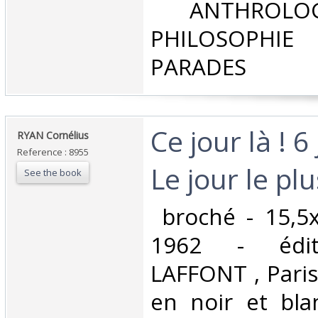
‎ ANTHROLOG
PHILOSOPHIE 
PARADES‎
‎Ce jour là ! 6
‎RYAN Cornélius‎
Reference : 8955
Le jour le plus
See the book
‎ broché - 15,5
1962 - édit
LAFFONT , Paris
en noir et bla