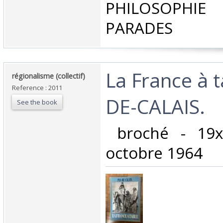
PHILOSOPHIE 
PARADES‎
‎La France à 
‎régionalisme (collectif)‎
Reference : 2011
DE-CALAIS.‎
See the book
‎ broché - 19
octobre 1964‎