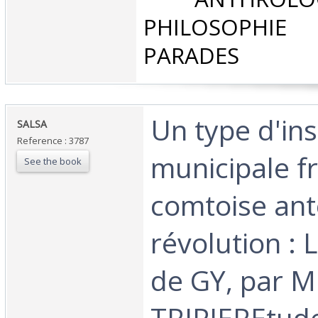
PHILOSOPHIE
PARADES‎
‎Un type d'ins
‎SALSA‎
Reference : 3787
municipale f
See the book
comtoise ant
révolution : 
de GY, par M
TRIPIEREtud