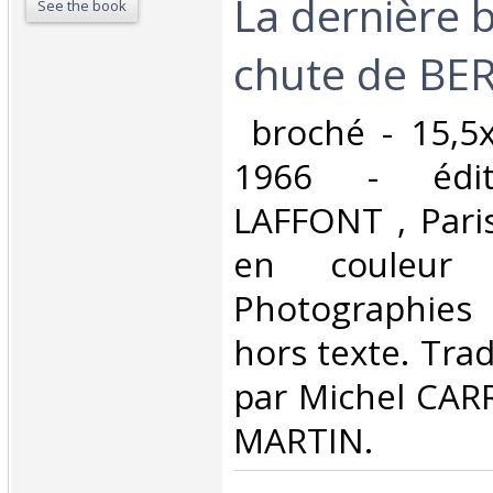
La dernière b
See the book
chute de BERL
‎ broché - 15,5
1966 - édit
LAFFONT , Paris
en couleur 
Photographies 
hors texte. Trad
par Michel CARR
MARTIN. ‎