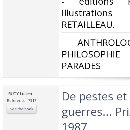
- éditions P
Illustratio
RETAILLEAU.‎
‎ ANTHROLOG
PHILOSOPHIE 
PARADES‎
‎De pestes et
‎ RUTY Lucien‎
Reference : 7317
guerres... P
See the book
1987. ‎