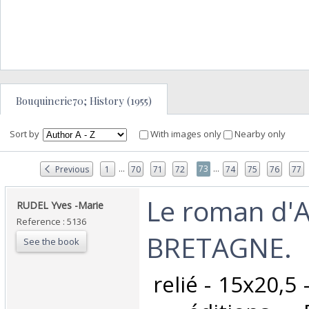
Bouquinerie70; History (1955)
Sort by
With images only
Nearby only
...
...
73
Previous
1
70
71
72
74
75
76
77
‎Le roman d
‎RUDEL Yves -Marie‎
Reference : 5136
BRETAGNE.‎
See the book
‎ relié - 15x20,5