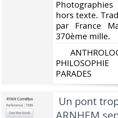
Photographies 
hors texte. Trad
par France Ma
370ème mille. ‎
‎ ANTHROLOG
PHILOSOPHIE 
PARADES‎
‎ Un pont trop
‎RYAN Cornélius‎
Reference : 7389
ARNHEM sep
See the book