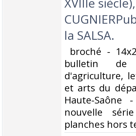
XVIIIe siècle)
CUGNIERPubl
la SALSA. ‎
‎ broché - 14x
bulletin de
d'agriculture, l
et arts du dép
Haute-Saône -
nouvelle séri
planches hors te