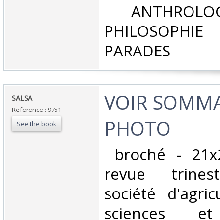
‎ ANTHROLOG
PHILOSOPHIE 
PARADES‎
‎VOIR SOMM
‎SALSA‎
Reference : 9751
PHOTO‎
See the book
‎ broché - 21x
revue trinest
société d'agricu
sciences 