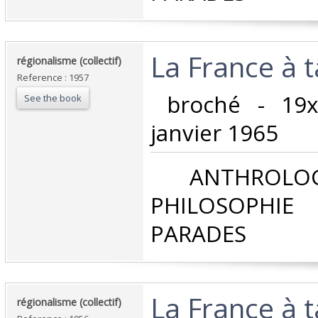
‎La France à t
‎régionalisme (collectif)‎
Reference : 1957
‎ broché - 19
See the book
janvier 1965‎
‎ ANTHROLOG
PHILOSOPHIE 
PARADES‎
‎La France à 
‎régionalisme (collectif)‎