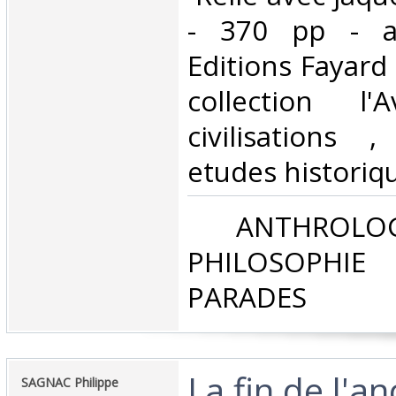
- 370 pp - a
Editions Fayard -
collection l'
civilisations 
etudes historique
‎ ANTHROLOG
PHILOSOPHIE 
PARADES‎
‎La fin de l'a
‎SAGNAC Philippe‎