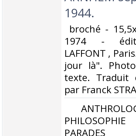
1944. ‎
‎ broché - 15,5
1974 - édit
LAFFONT , Paris.
jour là". Phot
texte. Traduit 
par Franck STRA
‎ ANTHROLOG
PHILOSOPHIE 
PARADES‎