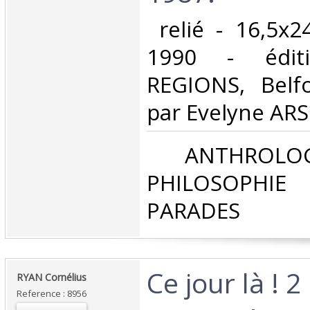
‎ relié - 16,5x
1990 - édit
REGIONS, Belfor
par Evelyne ARS
‎ ANTHROLOG
PHILOSOPHIE 
PARADES‎
‎Ce jour là ! 
‎RYAN Cornélius‎
Reference : 8956