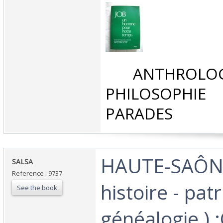
‎ ANTHROLOG
PHILOSOPHIE 
PARADES‎
‎HAUTE-SAÔN
‎SALSA‎
Reference : 9737
histoire - pat
See the book
généalogie ) 