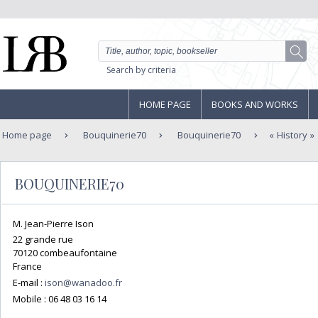
Search by criteria
HOME PAGE
BOOKS AND WORKS
Home page
Bouquinerie70
Bouquinerie70
History
BOUQUINERIE70
M. Jean-Pierre Ison
22 grande rue
70120 combeaufontaine
France
E-mail :
ison@wanadoo.fr
Mobile :
06 48 03 16 14