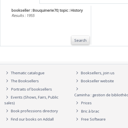
bookseller : Bouquinerie70; topic : History
Results : 1955
Search
Thematic catalogue
Booksellers, join us
The Booksellers
Bookseller website
Portraits of booksellers
Caminha : gestion de biblioth
Events (Shows, Fairs, Public
sales)
Prices
Book professions directory
Bric à brac
Find our books on Addall
Free Software