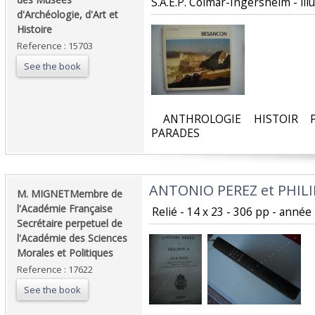
S.A.E.P. Colmar-Ingersheim - illus
d'Archéologie, d'Art et
Histoire ‎
Reference : 15703
See the book
‎ ANTHROLOGIE HISTOIR P
PARADES‎
‎ANTONIO PEREZ et PHILIPP
‎M. MIGNETMembre de
l'Académie Française
‎ Relié - 14 x 23 - 306 pp - année 
Secrétaire perpetuel de
l'Académie des Sciences
Morales et Politiques ‎
Reference : 17622
See the book