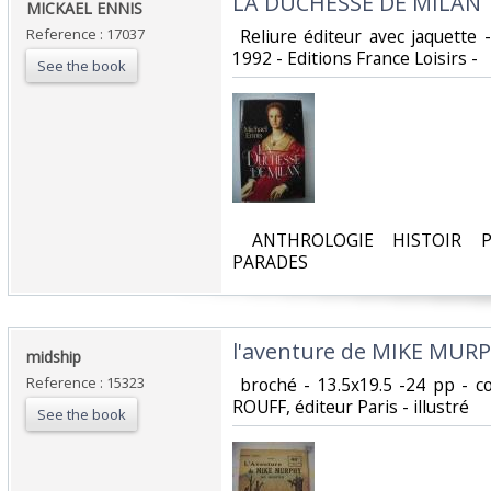
‎LA DUCHESSE DE MILAN ‎
‎MICKAEL ENNIS ‎
Reference : 17037
‎ Reliure éditeur avec jaquette
1992 - Editions France Loisirs - ‎
See the book
‎ ANTHROLOGIE HISTOIR P
PARADES‎
‎l'aventure de MIKE MURP
‎midship‎
Reference : 15323
‎ broché - 13.5x19.5 -24 pp - c
ROUFF, éditeur Paris - illustré‎
See the book