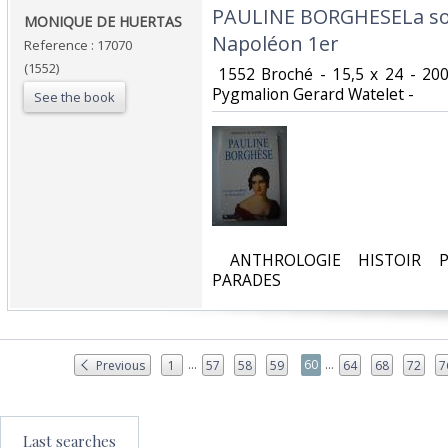
‎PAULINE BORGHESELa so
‎MONIQUE DE HUERTAS‎
Napoléon 1er‎
Reference : 17070
(1552)
‎ 1552 Broché - 15,5 x 24 - 20
Pygmalion Gerard Watelet - ‎
See the book
‎ ANTHROLOGIE HISTOIR P
PARADES‎
...
...
60
Previous
1
57
58
59
64
68
72
7
Last searches