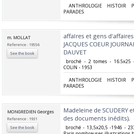
‎ ANTHROLOGIE HISTOIR P
PARADES‎
‎affaIres et gens d'affair
‎m. MOLLAT‎
JACQUES COEUR JOURNA
Reference : 19556
DAUVET‎
See the book
‎ broché - 2 tomes - 16.5x25
COLIN - 1953‎
‎ ANTHROLOGIE HISTOIR P
PARADES‎
‎Madeleine de SCUDERY et
‎MONGREDIEN Georges‎
des documents inédits).‎
Reference : 1931
‎ broché - 13,5x20,5 -1946 - 2
See the book
Paris.nombreuses illustrations ho