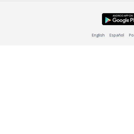
English
Español
Po