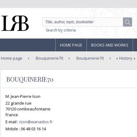
Search by criteria
HOME PAGE
BOOKS AND WORKS
Home page
Bouquinerie70
Bouquinerie70
History
BOUQUINERIE70
M. Jean-Pierre Ison
22 grande rue
70120 combeaufontaine
France
E-mail :
ison@wanadoo.fr
Mobile :
06 48 03 16 14