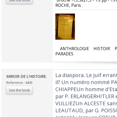
‎ broché -13,5x21,5 - 19 pp - 
See the book
ROCHE, Paris .‎
‎ ANTHROLOGIE HISTOIR P
PARADES‎
‎La diaspora. Le Juif errant
‎MIROIR DE L'HISTOIRE.‎
il? Un numéro nommé PAL
Reference : 4405
CHIAPPEUn homme d'Etat :
See the book
par P. ERLANGERHITLER et
VULLIEZUn ALCESTE sans 
LEAUTAUD, par G. POISS