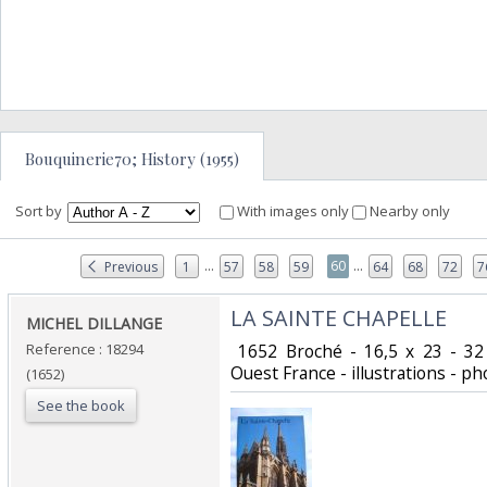
Bouquinerie70; History (1955)
Sort by
With images only
Nearby only
...
...
60
Previous
1
57
58
59
64
68
72
7
‎LA SAINTE CHAPELLE ‎
‎MICHEL DILLANGE ‎
Reference : 18294
‎ 1652 Broché - 16,5 x 23 - 3
Ouest France - illustrations - ph
(1652)
See the book