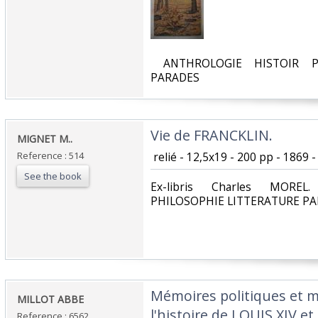
‎ ANTHROLOGIE HISTOIR P
PARADES‎
‎Vie de FRANCKLIN.‎
‎MIGNET M..‎
Reference : 514
‎ relié - 12,5x19 - 200 pp - 1869 - 
See the book
‎Ex-libris Charles MORE
PHILOSOPHIE LITTERATURE PA
‎Mémoires politiques et mi
‎MILLOT ABBE ‎
l'histoire de LOUIS XIV e
Reference : 6562