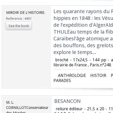
‎Les quarante rayons du R
‎MIROIR DE L'HISTOIRE.‎
hippies en 1848 : les Vés
Reference : 4401
de l'expédition d'AlgerAldo
See the book
THULEau temps de la flib
Caraïbesl'âge atomique 
des bouffons, des grelo
explore le temps...‎
‎ broché - 17x24,5 - 144 pp - 
librairie de France , Paris.n°248.‎
‎ ANTHROLOGIE HISTOIR P
PARADES‎
‎BESANCON ‎
‎M. L.
CORNILLOTConservateur
‎ reliure éditeur - 21,5 x 20 - 
des Musées