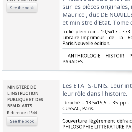
sur les pièces originales, 
See the book
Maurice , duc DE NOAILL
et ministre d'Etat. Tome 
‎ relié plein cuir - 10,5x17 - 
Libraire-Imprimeur de la R
Paris.Nouvelle édition. ‎
‎ ANTHROLOGIE HISTOIR P
PARADES‎
‎Les ETATS-UNIS. Leur int
‎MINISTERE DE
leur rôle dans l'histoire. ‎
L'INSTRUCTION
PUBLIQUE ET DES
‎ broché - 13.5x19,5 - 35 pp -
BEAUX-ARTS‎
CUSSAC, Paris. ‎
Reference : 1544
‎Couverture légèrement défra
See the book
PHILOSOPHIE LITTERATURE PA