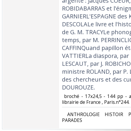
argenté : Jacques COEUR,
ROBIDABARRAS et l'énigme
GARNIERL'ESPAGNE des Kha
DESCOLALe livre et l'histo
de G. M. TRACYLe phonog
temps, par M. PERRINCLI
CAFFINQuand papillon étai
VATTIERLa diaspora, pa
LESCAUT, par J. ROBICHON
ministre ROLAND, par P.
des chercheurs et des curi
DOUROUZE. ‎
‎ broché - 17x24,5 - 144 pp - a
librairie de France , Paris.n°244.‎
‎ ANTHROLOGIE HISTOIR P
PARADES‎