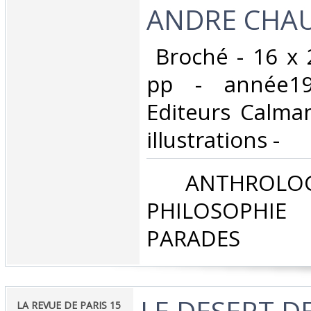
ANDRE CHAU
‎ Broché - 16 x
pp - année1
Editeurs Calman
illustrations - ‎
‎ ANTHROLOG
PHILOSOPHIE 
PARADES‎
‎LE DESERT 
‎LA REVUE DE PARIS 15