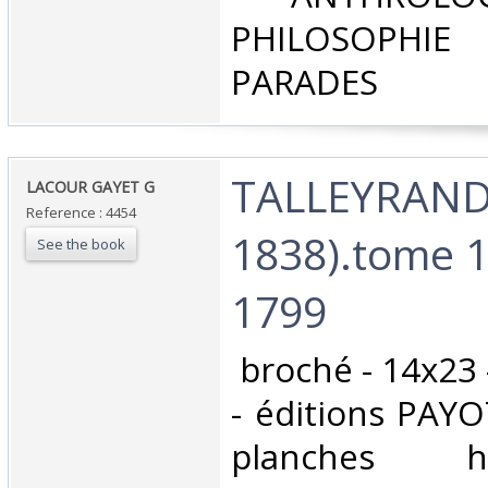
PHILOSOPHIE 
PARADES‎
‎TALLEYRAND
‎LACOUR GAYET G‎
Reference : 4454
1838).tome 1
See the book
1799‎
‎ broché - 14x23
- éditions PAYO
planches h