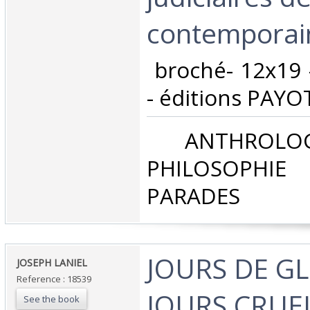
contemporain
‎ broché- 12x19
- éditions PAYOT 
‎ ANTHROLOG
PHILOSOPHIE 
PARADES‎
‎JOURS DE G
‎JOSEPH LANIEL‎
Reference : 18539
JOURS CRUE
See the book