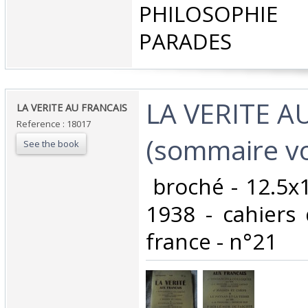
PHILOSOPHIE
PARADES‎
‎LA VERITE 
‎LA VERITE AU FRANCAIS‎
Reference : 18017
(sommaire vo
See the book
‎ broché - 12.5
1938 - cahiers 
france - n°21‎