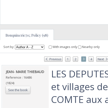
Bouquinerie70; Policy (98)
Sort by
With images only
Nearby only
3
Previous
1
2
4
Next
‎LES DEPUTES 
‎JEAN- MARIE THIEBAUD‎
Reference : 16486
et villages 
(1824)
See the book
COMTE aux 