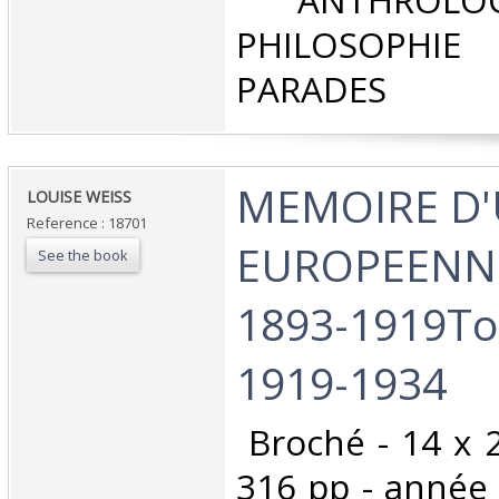
‎ ANTHROLOG
PHILOSOPHIE 
PARADES‎
‎MEMOIRE D
‎LOUISE WEISS‎
Reference : 18701
EUROPEENNE
See the book
1893-1919Tom
1919-1934‎
‎ Broché - 14 x 
316 pp - année