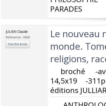
PARADES‎
‎Le nouveau
‎JULIEN Claude‎
Reference : 4458
monde. Tome
See the book
religions, ra
‎ broché -av
14,5x19 -311
éditions JULLIARD
‎ ANTHROLOG