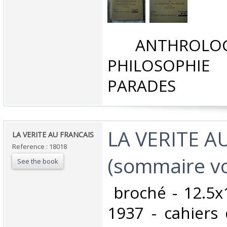
‎ ANTHROLOG
PHILOSOPHIE 
PARADES‎
‎LA VERITE 
‎LA VERITE AU FRANCAIS‎
Reference : 18018
(sommaire vo
See the book
‎ broché - 12.5
1937 - cahiers 