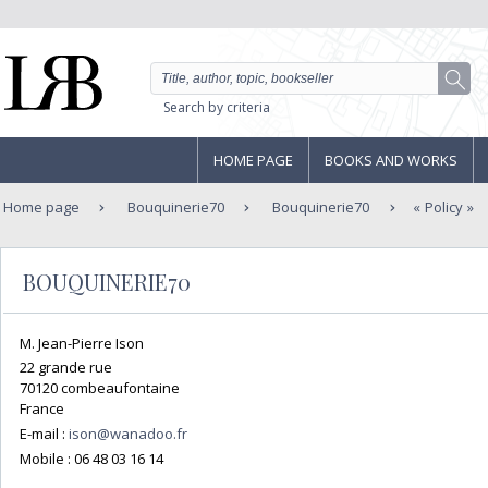
Search by criteria
HOME PAGE
BOOKS AND WORKS
Home page
Bouquinerie70
Bouquinerie70
Policy
BOUQUINERIE70
M. Jean-Pierre Ison
22 grande rue
70120 combeaufontaine
France
E-mail :
ison@wanadoo.fr
Mobile :
06 48 03 16 14