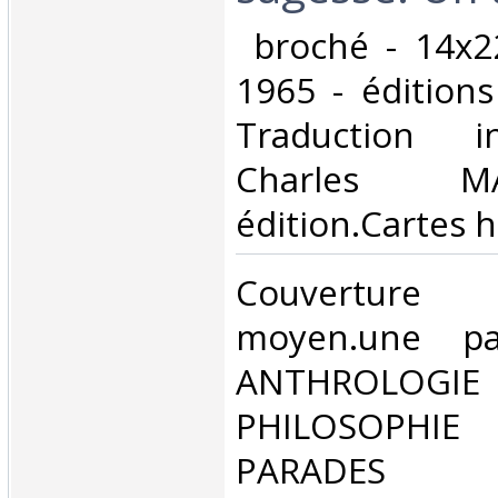
‎ broché - 14x2
1965 - éditions
Traduction i
Charles MA
édition.Cartes ho
‎Couvertu
moyen.une pa
ANTHROLOG
PHILOSOPHIE 
PARADES‎