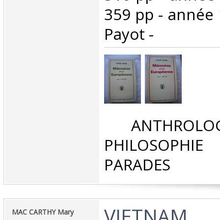
359 pp - année 
Payot - ‎
‎ ANTHROLOG
PHILOSOPHIE 
PARADES‎
‎VIETNAM .‎
‎MAC CARTHY Mary ‎