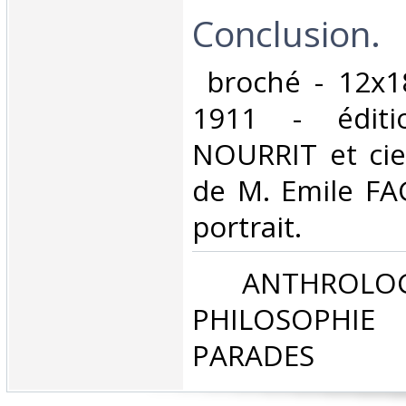
Conclusion.‎
‎ broché - 12x1
1911 - édit
NOURRIT et cie,
de M. Emile FA
portrait.‎
‎ ANTHROLOG
PHILOSOPHIE 
PARADES‎