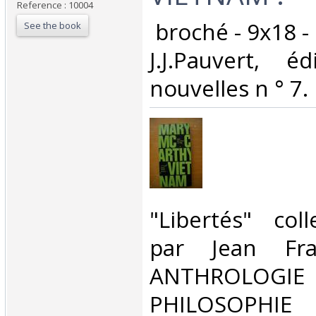
Reference : 10004
‎ broché - 9x18 -
See the book
J.J.Pauvert, éd
nouvelles n ° 7.‎
‎"Libertés" col
par Jean Fra
ANTHROLOG
PHILOSOPHIE 