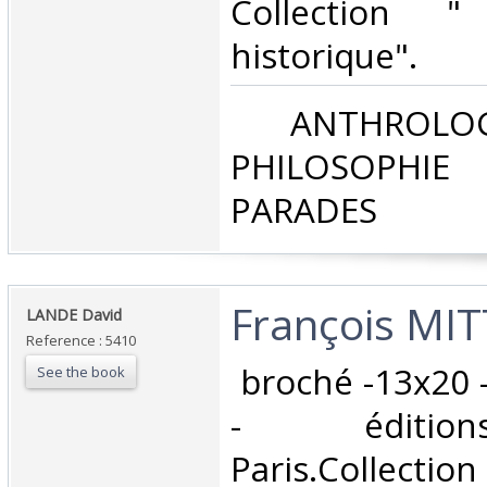
Collection " 
historique".‎
‎ ANTHROLOG
PHILOSOPHIE 
PARADES‎
‎François MI
‎LANDE David‎
Reference : 5410
‎ broché -13x20 
See the book
- éditio
Paris.Collection 