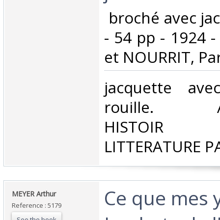
‎ broché avec ja
- 54 pp - 1924 
et NOURRIT, Pari
‎jacquette av
rouille. A
HISTOIR P
LITTERATURE P
‎Ce que mes 
‎MEYER Arthur‎
Reference : 5179
See the book