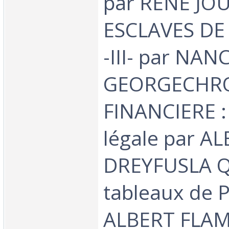
par RENE JO
ESCLAVES D
-III- par NAN
GEORGECHR
FINANCIERE : 
légale par A
DREYFUSLA Q
tableaux de P
ALBERT FLA