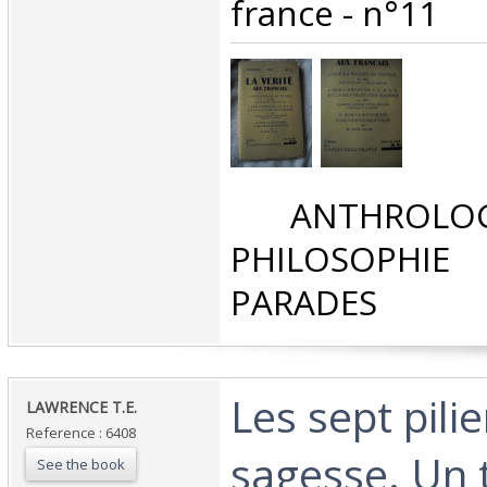
france - n°11‎
‎ ANTHROLOG
PHILOSOPHIE 
PARADES‎
‎Les sept pili
‎LAWRENCE T.E.‎
Reference : 6408
sagesse. Un t
See the book