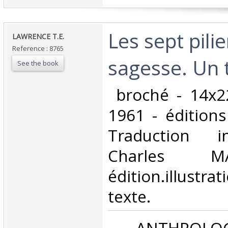
‎Les sept pili
‎LAWRENCE T.E.‎
Reference : 8765
sagesse. Un t
See the book
‎ broché - 14x2
1961 - éditions
Traduction i
Charles MA
édition.illus
texte.‎