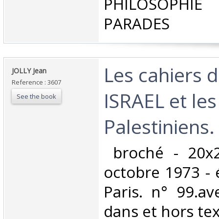
PHILOSOPHIE 
PARADES‎
‎Les cahiers d
‎JOLLY Jean‎
Reference : 3607
ISRAEL et les
See the book
Palestiniens.‎
‎ broché - 20x
octobre 1973 - 
Paris. n° 99.ave
dans et hors text