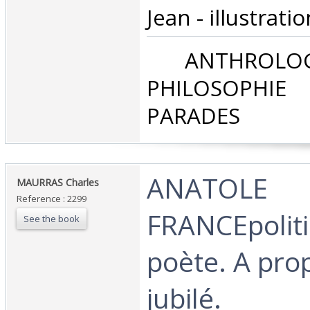
Jean - illustration
‎ ANTHROLOG
PHILOSOPHIE 
PARADES‎
‎ANATOLE
‎MAURRAS Charles‎
Reference : 2299
FRANCEpoliti
See the book
poète. A pro
jubilé.‎