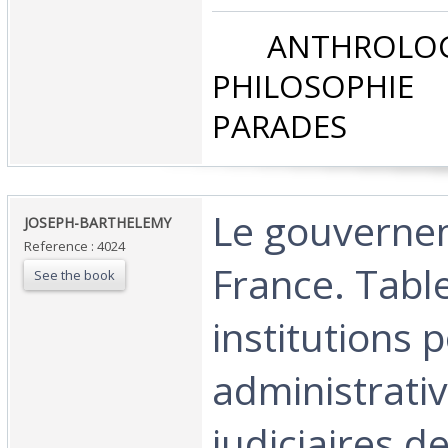
‎ ANTHROLOG
PHILOSOPHIE 
PARADES‎
‎Le gouverne
‎JOSEPH-BARTHELEMY ‎
Reference : 4024
France. Tabl
See the book
institutions p
administrativ
judiciaires d