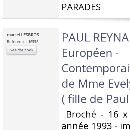
PARADES‎
‎PAUL REYNAU
‎marcel LESBROS‎
Reference : 16558
Européen -
See the book
Contemporai
de Mme Eve
( fille de Pau
‎ Broché - 16 x
année 1993 - im