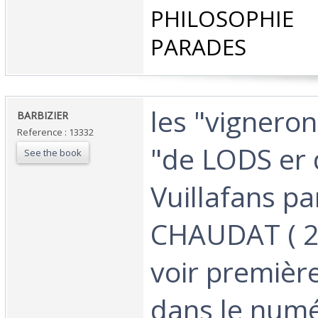
PHILOSOPHIE 
PARADES‎
‎les "vignero
‎BARBIZIER‎
Reference : 13332
"de LODS er 
See the book
Vuillafans pa
CHAUDAT ( 2e
voir première
dans le numé