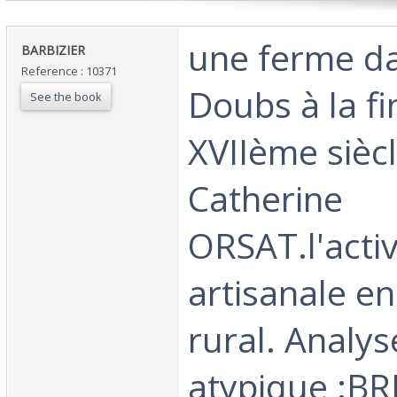
‎une ferme d
‎BARBIZIER‎
Reference : 10371
Doubs à la fi
See the book
XVIIème sièc
Catherine
ORSAT.l'activ
artisanale en
rural. Analys
atypique :B