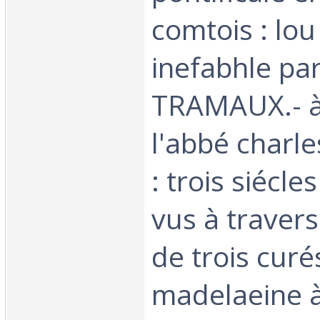
comtois : lo
inefabhle pa
TRAMAUX.- à
l'abbé char
: trois siécle
vus à travers
de trois curé
madelaeine 