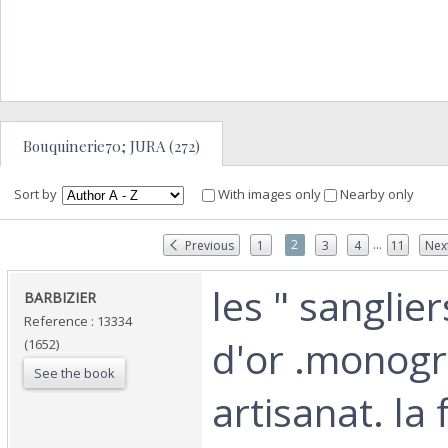
Bouquinerie70; JURA (272)
Sort by
With images only
Nearby only
...
2
Previous
1
3
4
11
Nex
‎les " sangli
‎BARBIZIER‎
Reference : 13334
d'or .monogr
(1652)
See the book
artisanat. la 