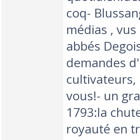
coq- Blussan
médias , vus 
abbés Degois-
demandes d'
cultivateurs,
vous!- un gra
1793:la chute
royauté en tr