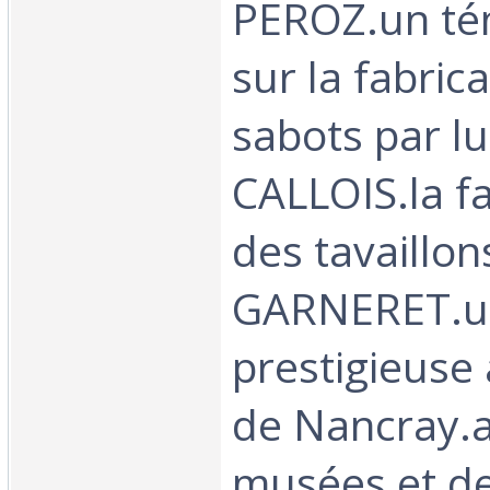
PEROZ.un té
sur la fabric
sabots par lu
CALLOIS.la fa
des tavaillon
GARNERET.un
prestigieuse
de Nancray.a
musées et de