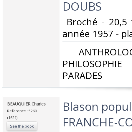
DOUBS ‎
‎ Broché - 20,5
année 1957 - plan
‎ ANTHROLOG
PHILOSOPHIE 
PARADES‎
‎Blason popul
‎BEAUQUIER Charles‎
Reference : 5260
FRANCHE-C
(1621)
See the book