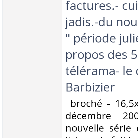
factures.- cu
jadis.-du nou
" période jul
propos des 5
télérama- le
Barbizier‎
‎ broché - 16,5
décembre 20
nouvelle série 