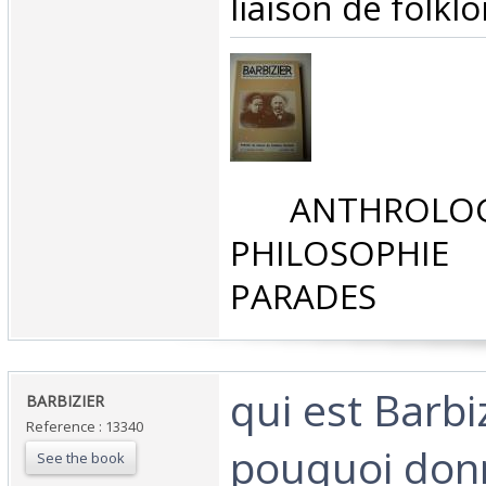
liaison de folklo
‎ ANTHROLOG
PHILOSOPHIE 
PARADES‎
‎qui est Barbi
‎BARBIZIER‎
Reference : 13340
pouquoi donn
See the book