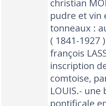
christian M
pudre et vin 
tonneaux : a
( 1841-1927 )
françois LASS
inscription 
comtoise, pa
LOUIS.- une 
pontificale e