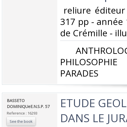
‎ reliure éditeur
317 pp - année 
de Crémille - illu
‎ ANTHROLOG
PHILOSOPHIE 
PARADES‎
‎ETUDE GEO
‎BASSETO
DOMINIQUeE.N.S.P. 57‎
DANS LE JU
Reference : 16293
See the book