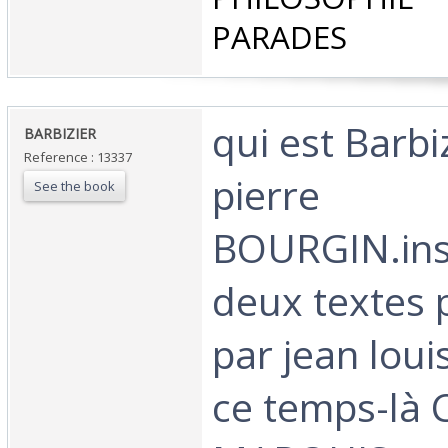
PARADES‎
‎qui est Barbi
‎BARBIZIER‎
Reference : 13337
pierre
See the book
BOURGIN.inst
deux textes 
par jean loui
ce temps-là 