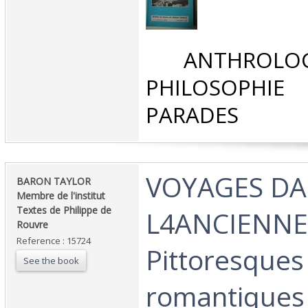
‎ ANTHROLOG
PHILOSOPHIE 
PARADES‎
‎VOYAGES D
‎BARON TAYLOR
Membre de l'institut
Textes de Philippe de
L4ANCIENNE
Rouvre ‎
Reference : 15724
Pittoresques
See the book
romantiques‎