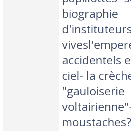
biographie
d'instituteur
vivesl'emper
accidentels e
ciel- la crèch
"gauloiserie
voltairienne"
moustaches?-