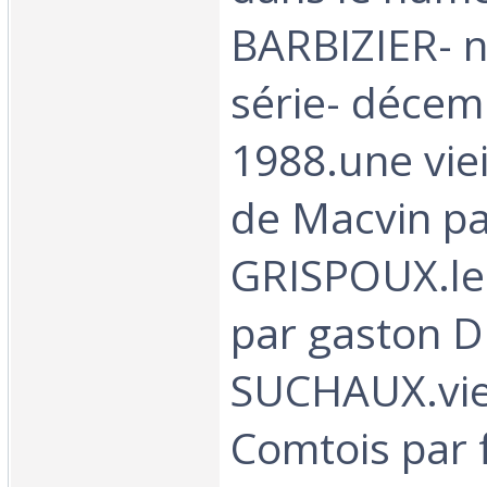
BARBIZIER- n
série- décem
1988.une viei
de Macvin pa
GRISPOUX.le
par gaston 
SUCHAUX.vie
Comtois par 