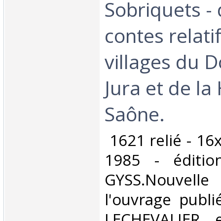
Sobriquets - 
contes relati
villages du 
Jura et de la
Saône.‎
‎ 1621 relié - 16
1985 - édition
GYSS.Nouvell
l'ouvrage publ
LECHEVALIER 