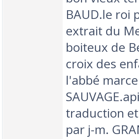
BAUD.le roi 
extrait du M
boiteux de B
croix des enf
l'abbé marce
SAUVAGE.api
traduction et
par j-m. GRA