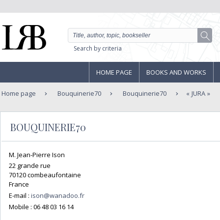
Search by criteria
HOME PAGE
BOOKS AND WORKS
Home page
Bouquinerie70
Bouquinerie70
JURA
BOUQUINERIE70
M. Jean-Pierre Ison
22 grande rue
70120 combeaufontaine
France
E-mail :
ison@wanadoo.fr
Mobile :
06 48 03 16 14