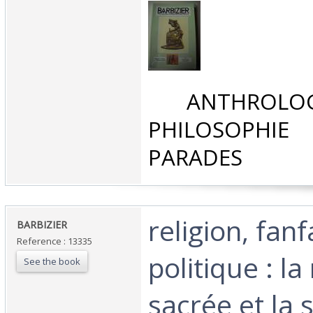
‎ ANTHROLOG
PHILOSOPHIE 
PARADES‎
‎religion, fan
‎BARBIZIER‎
Reference : 13335
politique : l
See the book
sacrée et la 