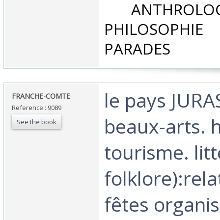
‎ ANTHROLOG
PHILOSOPHIE 
PARADES‎
‎le pays JURA
‎FRANCHE-COMTE‎
Reference : 9089
beaux-arts. h
See the book
tourisme. lit
folklore):rel
fêtes organi