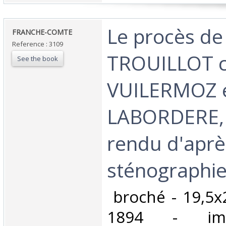
‎Le procès d
‎FRANCHE-COMTE‎
Reference : 3109
TROUILLOT 
See the book
VUILERMOZ 
LABORDERE,
rendu d'aprè
sténographie.
‎ broché - 19,5x
1894 - imp