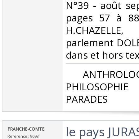
N°39 - août se
pages 57 à 88
H.CHAZELLE
parlement DOLE 
dans et hors text
‎ ANTHROLOG
PHILOSOPHIE 
PARADES‎
‎le pays JURA
‎FRANCHE-COMTE‎
Reference : 9093