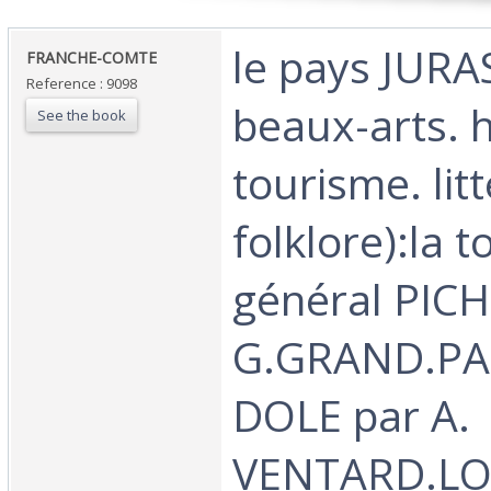
‎le pays JURA
‎FRANCHE-COMTE‎
Reference : 9098
beaux-arts. h
See the book
tourisme. lit
folklore):la 
général PIC
G.GRAND.PA
DOLE par A.
VENTARD.LOU