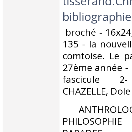
tisserand.Ch
bibliographie.
‎ broché - 16x24
135 - la nouvel
comtoise. Le pa
27ème année - 
fascicule 2-
CHAZELLE, Dole .I
‎ ANTHROLOG
PHILOSOPHIE 