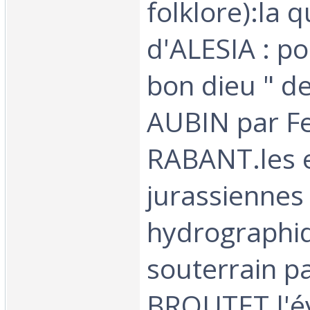
folklore):la 
d'ALESIA : pou
bon dieu " d
AUBIN par F
RABANT.les 
jurassiennes 
hydrographi
souterrain pa
BROUTET.l'év