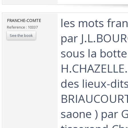
‎les mots fra
‎FRANCHE-COMTE‎
Reference : 10337
par J.L.BOU
See the book
sous la botte
H.CHAZELLE.
des lieux-dit
BRIAUCOURT 
saone ) par 