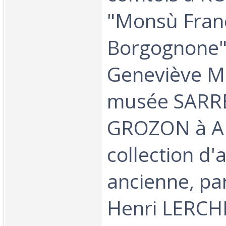
"Monsù Fran
Borgognone"
Geneviève M
musée SARR
GROZON à AR
collection d'
ancienne, pa
Henri LERCH