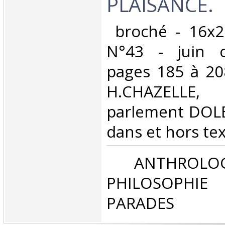
PLAISANCE.‎
‎ broché - 16x
N°43 - juin o
pages 185 à 20
H.CHAZELLE
parlement DOLE 
dans et hors text
‎ ANTHROLOG
PHILOSOPHIE 
PARADES‎