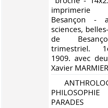
‎ broché - 14x2
imprimeri
Besançon - a
sciences, belles-
de Besançon
trimestriel. 
1909. avec deu
Xavier MARMIER 
‎ ANTHROLOG
PHILOSOPHIE 
PARADES‎