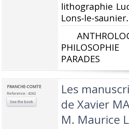
lithographie L
Lons-le-saunier.‎
‎ ANTHROLOG
PHILOSOPHIE 
PARADES‎
‎Les manuscri
‎FRANCHE-COMTE‎
Reference : 4262
de Xavier M
See the book
M. Maurice