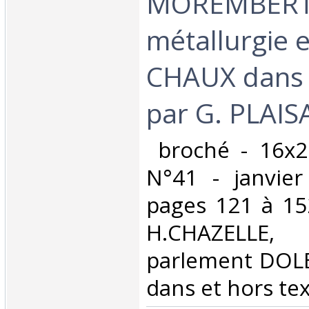
MOREMBERT
métallurgie e
CHAUX dans 
par G. PLAIS
‎ broché - 16x
N°41 - janvier
pages 121 à 15
H.CHAZELLE
parlement DOLE 
dans et hors text