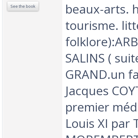
beaux-arts. h
See the book
tourisme. lit
folklore):ARB
SALINS ( suit
GRAND.un fav
Jacques COY
premier méd
Louis XI par