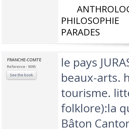
‎ ANTHROLOG
PHILOSOPHIE 
PARADES‎
‎le pays JURA
‎FRANCHE-COMTE‎
Reference : 9095
beaux-arts. h
See the book
tourisme. lit
folklore):la 
Bâton Canto