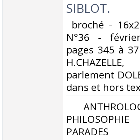
SIBLOT. ‎
‎ broché - 16x
N°36 - févrie
pages 345 à 37
H.CHAZELLE
parlement DOLE 
dans et hors text
‎ ANTHROLOG
PHILOSOPHIE 
PARADES‎