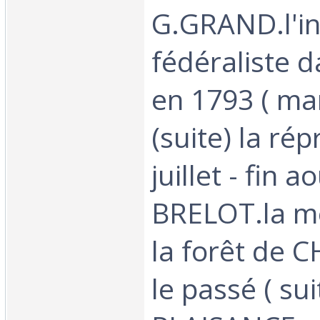
G.GRAND.l'in
fédéraliste d
en 1793 ( ma
(suite) la rép
juillet - fin 
BRELOT.la mé
la forêt de 
le passé ( sui