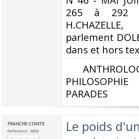
N°46 - MAI JUI
265 à 292 -
H.CHAZELLE
parlement DOLE 
dans et hors text
‎ ANTHROLOG
PHILOSOPHIE 
PARADES‎
‎Le poids d'un
‎FRANCHE-COMTE‎
Reference : 3836