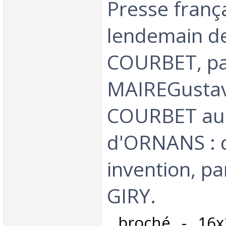
Presse franç
lendemain de
COURBET, p
MAIREGusta
COURBET au
d'ORNANS : d
invention, p
GIRY. ‎
‎ broché - 16