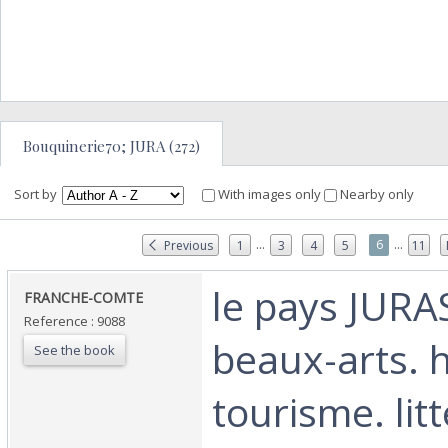
Bouquinerie70; JURA (272)
Sort by
With images only
Nearby only
...
...
6
Previous
1
3
4
5
11
‎le pays JURA
‎FRANCHE-COMTE‎
Reference : 9088
beaux-arts. h
See the book
tourisme. lit