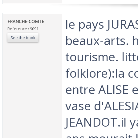
‎le pays JURA
‎FRANCHE-COMTE‎
Reference : 9091
beaux-arts. h
See the book
tourisme. lit
folklore):la 
entre ALISE e
vase d'ALESI
JEANDOT.il ya