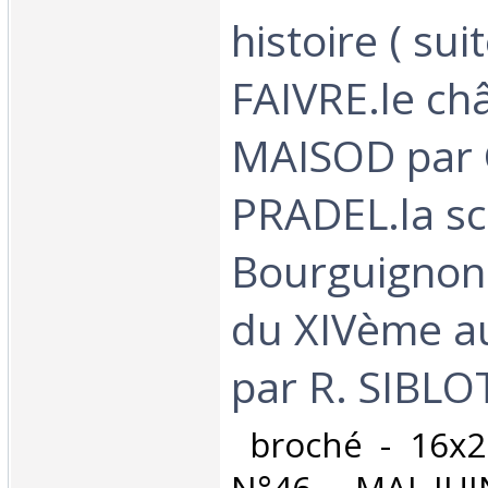
histoire ( sui
FAIVRE.le ch
MAISOD par 
PRADEL.la sc
Bourguignon
du XIVème au
par R. SIBLOT
‎ broché - 16x