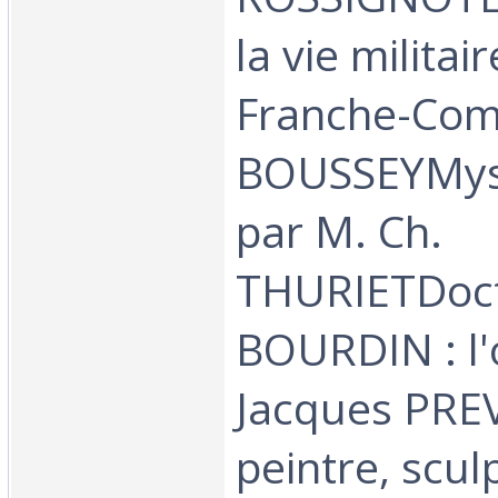
la vie militai
Franche-Com
BOUSSEYMyst
par M. Ch.
THURIETDoc
BOURDIN : l'
Jacques PRE
peintre, scul