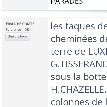
PARADES‎
‎les taques 
‎FRANCHE-COMTE‎
Reference : 10334
cheminées de
See the book
terre de LUX
G.TISSERAN
sous la botte
H.CHAZELLE.
colonnes de l