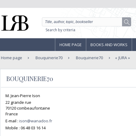
Search by criteria
HOME PAGE
BOOKS AND WORKS
Home page
Bouquinerie70
Bouquinerie70
JURA
BOUQUINERIE70
M. Jean-Pierre Ison
22 grande rue
70120 combeaufontaine
France
E-mail :
ison@wanadoo.fr
Mobile :
06 48 03 16 14