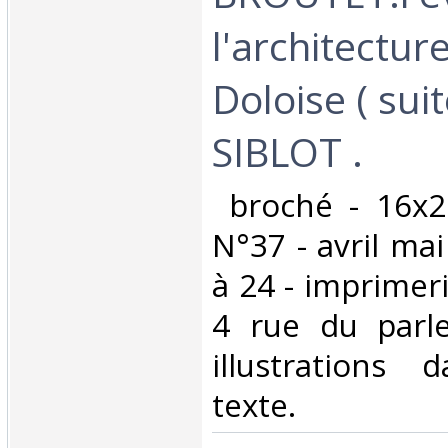
l'architecture
Doloise ( suit
SIBLOT . ‎
‎ broché - 16x
N°37 - avril ma
à 24 - imprimer
4 rue du parl
illustrations
texte.‎