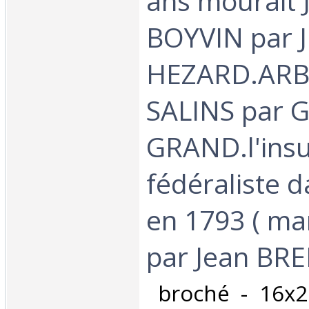
ans mourait 
BOYVIN par J
HEZARD.ARB
SALINS par G
GRAND.l'insu
fédéraliste d
en 1793 ( mar
par Jean BREL
‎ broché - 16x