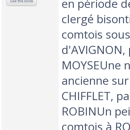
en période de
See the book
clergé bisont
comtois sous
d'AVIGNON, 
MOYSEUne n
ancienne sur
CHIFFLET, pa
ROBINUn pein
comtois à R