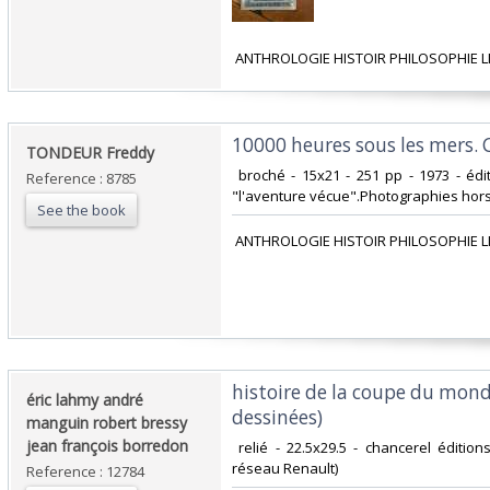
‎ ANTHROLOGIE HISTOIR PHILOSOPHIE L
‎10000 heures sous les mers. 
‎TONDEUR Freddy‎
‎ broché - 15x21 - 251 pp - 1973 - éd
Reference : 8785
"l'aventure vécue".Photographies hors t
See the book
‎ ANTHROLOGIE HISTOIR PHILOSOPHIE L
‎histoire de la coupe du mon
‎éric lahmy andré
dessinées)‎
manguin robert bressy
jean françois borredon‎
‎ relié - 22.5x29.5 - chancerel éditi
réseau Renault)‎
Reference : 12784