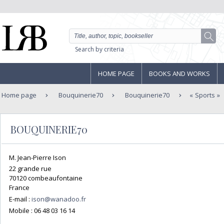
Search by criteria
HOME PAGE
BOOKS AND WORKS
Home page
Bouquinerie70
Bouquinerie70
Sports
BOUQUINERIE70
M. Jean-Pierre Ison
22 grande rue
70120 combeaufontaine
France
E-mail :
ison@wanadoo.fr
Mobile :
06 48 03 16 14