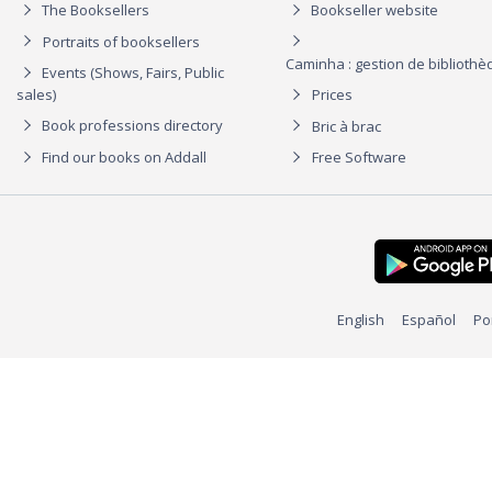
The Booksellers
Bookseller website
Portraits of booksellers
Caminha : gestion de biblioth
Events (Shows, Fairs, Public
sales)
Prices
Book professions directory
Bric à brac
Find our books on Addall
Free Software
English
Español
Po