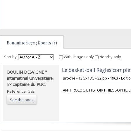
Bouquinerie70; Sports (5)
Sort by
With images only
Nearby only
‎Le basket-ball.Règles complè
‎BOULIN DESVIGNE "
internatinal Universitaire.
‎ Broché - 13.5x18.5 - 32 pp - 1963 - Edit
Ex capitaine du PUC.‎
‎ ANTHROLOGIE HISTOIR PHILOSOPHIE L
Reference : 592
See the book