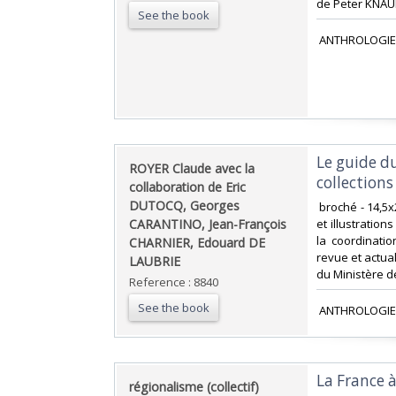
de Peter KNAUP
See the book
‎ ANTHROLOGIE
‎Le guide 
‎ROYER Claude avec la
collections 
collaboration de Eric
DUTOCQ, Georges
‎ broché - 14,
CARANTINO, Jean-François
et illustratio
la coordinati
CHARNIER, Edouard DE
revue et actual
LAUBRIE‎
du Ministère de 
Reference : 8840
See the book
‎ ANTHROLOGIE
‎La France à
‎régionalisme (collectif)‎