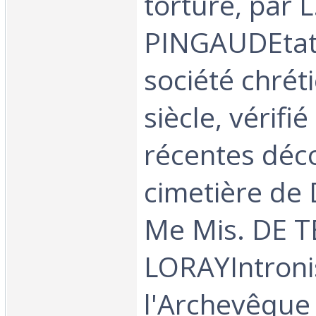
torture, par L
PINGAUDEtat 
société chrét
siècle, vérifié
récentes déc
cimetière de 
Me Mis. DE T
LORAYIntroni
l'Archevêque 