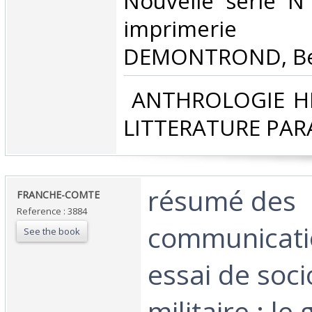
Nouvelle série N
imprimeri
DEMONTROND, Bes
‎ ANTHROLOGIE H
LITTERATURE PAR
‎résumé des
‎FRANCHE-COMTE‎
Reference : 3884
communicati
See the book
essai de soci
militaire : le