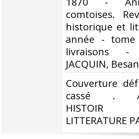
1870 - Anna
comtoises. Rev
historique et li
année - tome
livraisons -
JACQUIN, Besanç
‎Couverture déf
cassé . A
HISTOIR P
LITTERATURE P