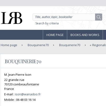
Search by criteria
HOME PAGE
BOOKS AND WORKS
Home page
Bouquinerie70
Bouquinerie70
Regional
BOUQUINERIE70
M. Jean-Pierre Ison
22 grande rue
70120 combeaufontaine
France
E-mail :
ison@wanadoo.fr
Mobile :
06 48 03 16 14