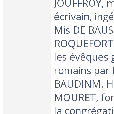
JOUFFROY, mil
écrivain, ing
Mis DE BAUS
ROQUEFORTL
les évêques g
romains par 
BAUDINM. H
MOURET, fon
la congrégat