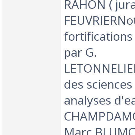
RAHON ( jura)
FEUVRIERNoti
fortification
par G.
LETONNELIER
des sciences 
analyses d'e
CHAMPDAMO
Marc BLUMCo