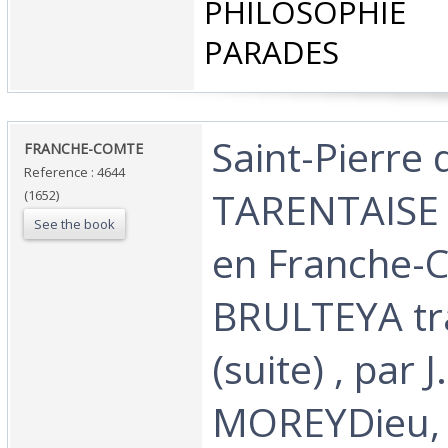
PHILOSOPHIE
PARADES‎
‎Saint-Pierre 
‎FRANCHE-COMTE‎
Reference : 4644
TARENTAISE e
(1652)
See the book
en Franche-C
BRULTEYA trav
(suite) , par J.
MOREYDieu, l'