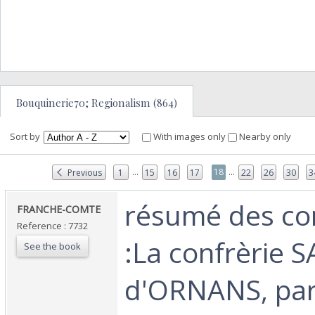
Bouquinerie70; Regionalism (864)
Sort by
With images only
Nearby only
...
...
18
Previous
1
15
16
17
22
26
30
3
‎résumé des c
‎FRANCHE-COMTE‎
Reference : 7732
:La confrèrie 
See the book
d'ORNANS, par