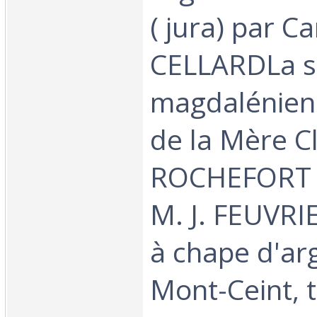
( jura) par Ca
CELLARDLa s
magdalénien
de la Mère Cl
ROCHEFORT (
M. J. FEUVRI
à chape d'arg
Mont-Ceint, t