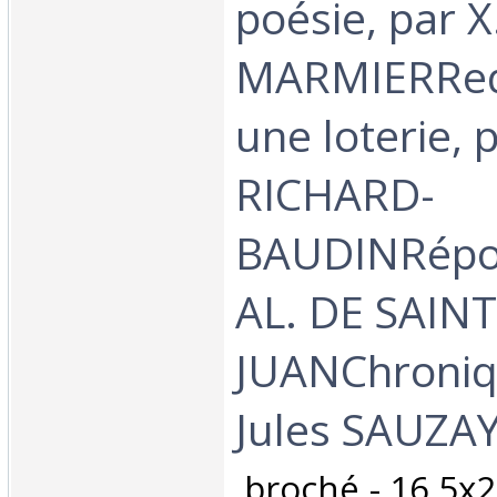
poésie, par X
MARMIERReq
une loterie, p
RICHARD-
BAUDINRépon
AL. DE SAINT
JUANChroniq
Jules SAUZAY.
‎ broché - 16,5x2