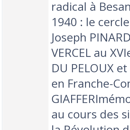
radical à Besa
1940 : le cercl
Joseph PINARD
VERCEL au XVIe
DU PELOUX et 
en Franche-Co
GIAFFERImémo
au cours des s
la Révolution d