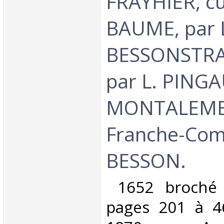
FRAYHIER, c
BAUME, par 
BESSONSTR
par L. PING
MONTALEMB
Franche-Comt
BESSON.‎
‎ 1652 broché 
pages 201 à 46