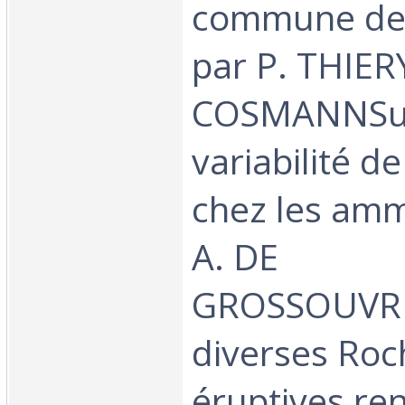
commune de
par P. THIER
COSMANNSur
variabilité d
chez les amm
A. DE
GROSSOUVRE
diverses Roc
éruptives re