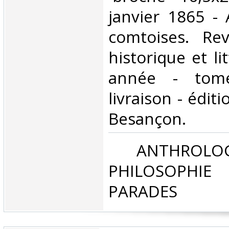
janvier 1865 - 
comtoises. Rev
historique et li
année - tome
livraison - édit
Besançon.‎
‎ ANTHROLOG
PHILOSOPHIE 
PARADES‎