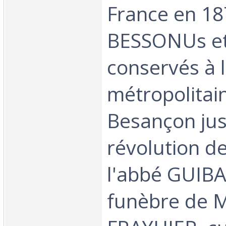
France en 187
BESSONUs e
conservés à l
métropolitai
Besançon jus
révolution d
l'abbé GUIB
funèbre de M