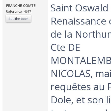
‎Saint Oswald 
‎FRANCHE-COMTE‎
Reference : 4617
Renaissance 
See the book
de la Northu
Cte DE
MONTALEMBE
NICOLAS, mai
requêtes au 
Dole, et son l