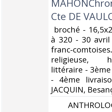
MAHONChroni
Cte DE VAULC
‎ broché - 16,5x
à 320 - 30 avri
franc-comto
religieuse, 
littéraire - 3èm
- 4ème livraiso
JACQUIN, Besanç
‎ ANTHROLO