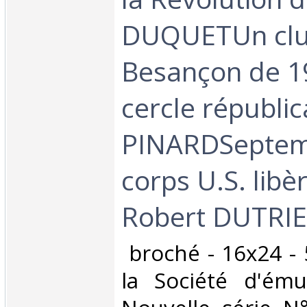
DUQUETUn club
Besançon de 19
cercle républic
PINARDSeptemb
corps U.S. lib
Robert DUTRIEZ
‎ broché - 16x24 
la Société d'ém