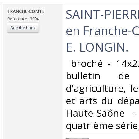
‎SAINT-PIER
‎FRANCHE-COMTE‎
Reference : 3094
en Franche-C
See the book
E. LONGIN.‎
‎ broché - 14x2
bulletin de
d'agriculture, l
et arts du dép
Haute-Saône -
quatrième série, 