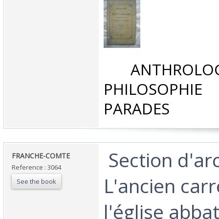
‎ ANTHROLOG
PHILOSOPHIE 
PARADES‎
‎ Section d'ar
‎FRANCHE-COMTE‎
Reference : 3064
L'ancien car
See the book
l'église abba