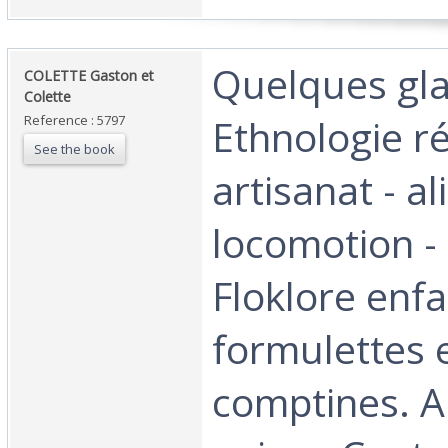
‎Quelques gl
‎COLETTE Gaston et
Colette‎
Ethnologie ré
Reference : 5797
See the book
artisanat - a
locomotion -
Floklore enfa
formulettes 
comptines. A