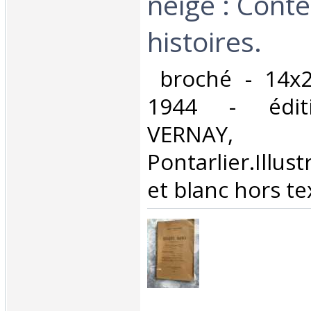
neige : Conte
histoires.‎
‎ broché - 14x
1944 - éditi
VERNAY,
Pontarlier.Illus
et blanc hors tex