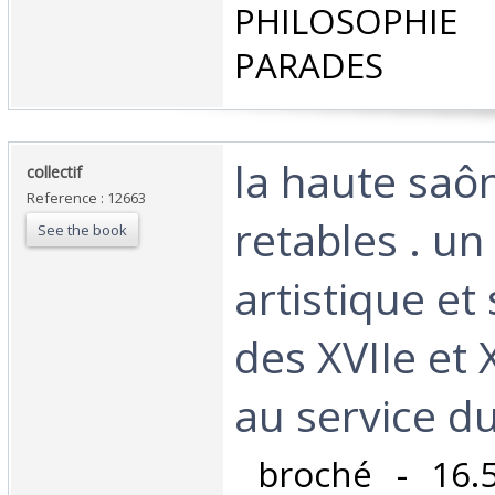
PHILOSOPHIE 
PARADES‎
‎la haute saô
‎collectif‎
Reference : 12663
retables . un
See the book
artistique e
des XVIIe et X
au service du
‎ broché - 16.