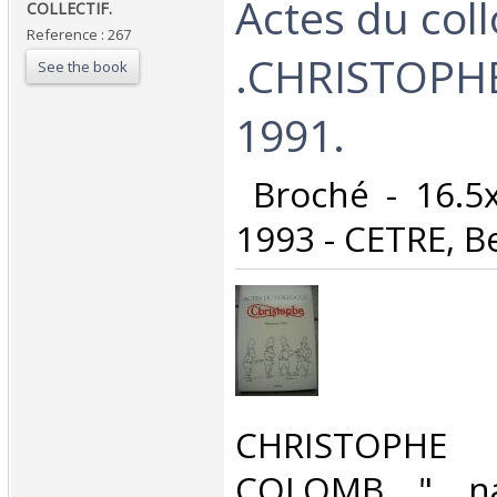
‎Actes du col
‎COLLECTIF.‎
Reference : 267
.CHRISTOPH
See the book
1991.‎
‎ Broché - 16.5
1993 - CETRE, B
‎CHRISTOPHE
COLOMB " na