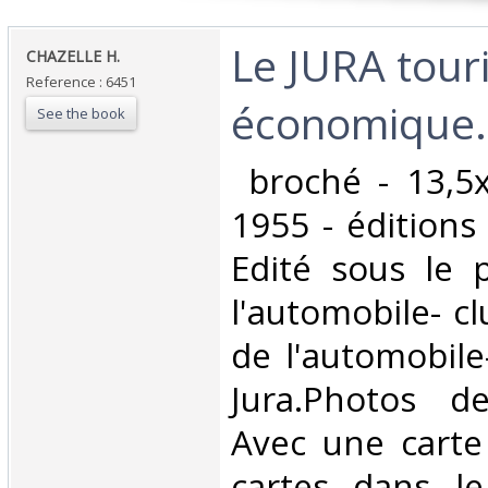
‎Le JURA tour
‎CHAZELLE H.‎
Reference : 6451
économique. 
See the book
‎ broché - 13,5
1955 - éditions
Edité sous le 
l'automobile- cl
de l'automobile
Jura.Photos d
Avec une carte
cartes dans le