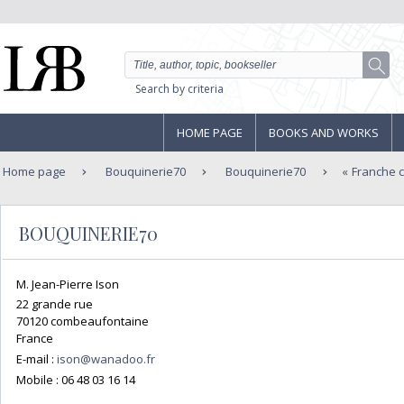
Search by criteria
HOME PAGE
BOOKS AND WORKS
Home page
Bouquinerie70
Bouquinerie70
Franche 
BOUQUINERIE70
M. Jean-Pierre Ison
22 grande rue
70120 combeaufontaine
France
E-mail :
ison@wanadoo.fr
Mobile :
06 48 03 16 14