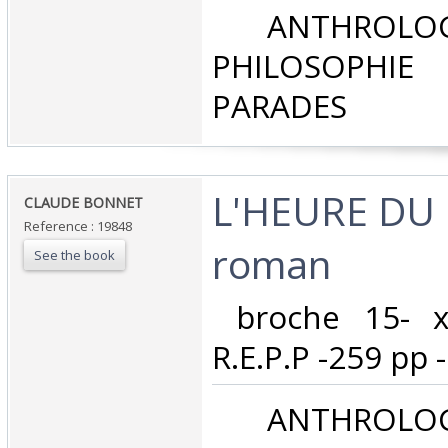
‎ ANTHROLOG
PHILOSOPHIE 
PARADES‎
‎L'HEURE D
‎CLAUDE BONNET‎
Reference : 19848
roman‎
See the book
‎ broche 15- x
R.E.P.P -259 pp -
‎ ANTHROLOG