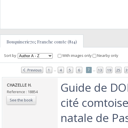
Bouquinerie70; Franche comte (814)
Sort by
With images only
Nearby only
...
...
7
Previous
1
4
5
6
13
19
25
3
‎Guide de DOL
‎CHAZELLE H.‎
Reference : 18854
cité comtoise.
See the book
natale de Pas