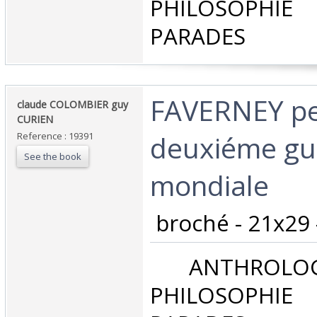
PHILOSOPHIE 
PARADES‎
‎FAVERNEY pe
‎claude COLOMBIER guy
CURIEN‎
deuxiéme gu
Reference : 19391
See the book
mondiale‎
‎ broché - 21x29 
‎ ANTHROLOG
PHILOSOPHIE 