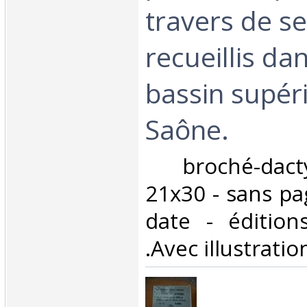
travers de se
recueillis dan
bassin supéri
Saône. ‎
‎ broché-dact
21x30 - sans pa
date - édition
.Avec illustratio