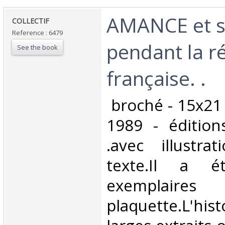
‎AMANCE et s
‎COLLECTIF ‎
Reference : 6479
pendant la r
See the book
française. .‎
‎ broché - 15x21 
1989 - édition
.avec illustra
texte.Il a é
exemplaire
plaquette.L'hi