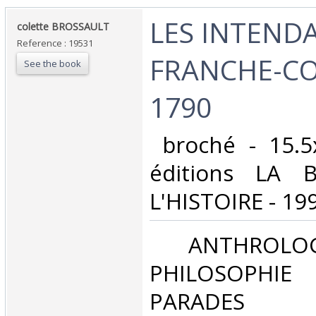
‎LES INTEND
‎colette BROSSAULT‎
Reference : 19531
FRANCHE-CO
See the book
1790‎
‎ broché - 15.
éditions LA 
L'HISTOIRE - 199
‎ ANTHROLOG
PHILOSOPHIE 
PARADES‎