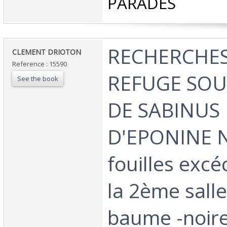
PARADES‎
‎RECHERCHES
‎CLEMENT DRIOTON ‎
Reference : 15590
REFUGE SOU
See the book
DE SABINUS 
D'EPONINE N
fouilles exc
la 2ème salle
baume -noire