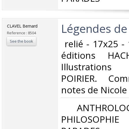
‎Légendes de 
‎CLAVEL Bernard‎
Reference : 8504
‎ relié - 17x25 
See the book
éditions HACH
Illustration
POIRIER. Com
notes de Nicole
‎ ANTHROLOG
PHILOSOPHIE 