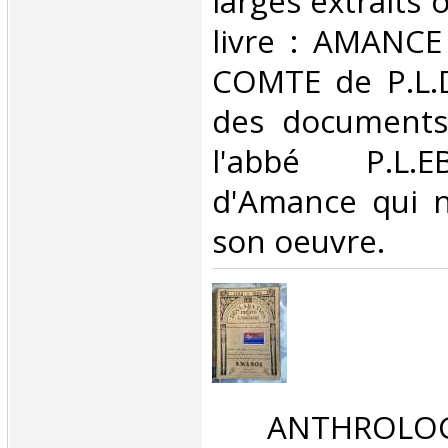
larges extraits 
livre : AMANC
COMTE de P.L.D
des documents 
l'abbé P.L.E
d'Amance qui n
son oeuvre. ‎
‎ ANTHROLOG