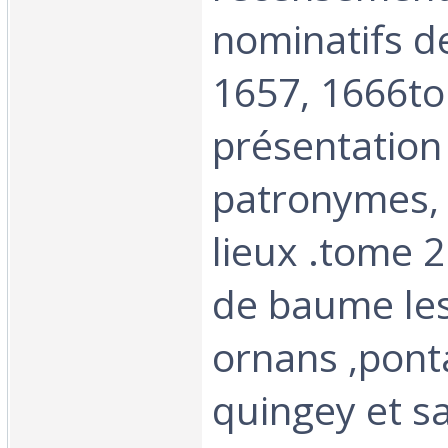
nominatifs d
1657, 1666to
présentation 
patronymes, 
lieux .tome 2
de baume le
ornans ,ponta
quingey et sa