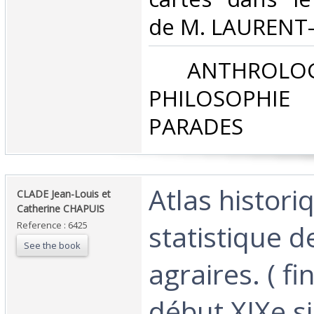
de M. LAURENT
‎ ANTHROLOG
PHILOSOPHIE 
PARADES‎
‎Atlas histori
‎CLADE Jean-Louis et
Catherine CHAPUIS‎
statistique 
Reference : 6425
See the book
agraires. ( fi
début XIXe siè