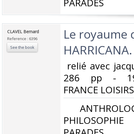
PARADES‎
‎Le royaume 
‎CLAVEL Bernard‎
Reference : 6396
HARRICANA.‎
See the book
‎ relié avec jac
286 pp - 198
FRANCE LOISIRS, 
‎ ANTHROLOG
PHILOSOPHIE 
PARADES‎