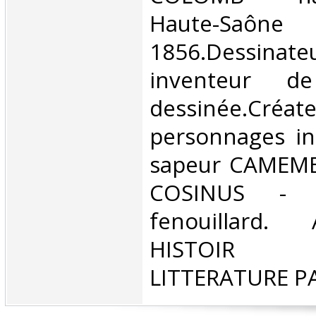
Haute-S
1856.Dessinat
inventeur d
dessinée.C
personnages ino
sapeur CAMEMBE
COSINUS - 
fenouillard.
HISTOIR P
LITTERATURE P