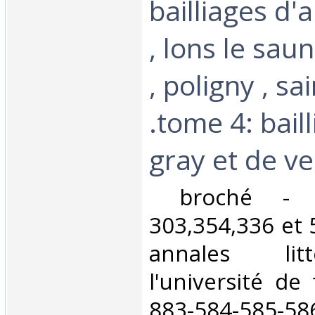
bailliages d'a
, lons le saun
, poligny , sa
.tome 4: bail
gray et de ves
‎ broché -
303,354,336 et 
annales lit
l'université de
883-584-585-