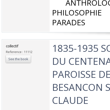
‎ ANTHROLOG
PHILOSOPHIE 
PARADES‎
‎1835-1935 
‎collectif‎
Reference : 11112
DU CENTENA
See the book
PAROISSE D
BESANCON S
CLAUDE‎