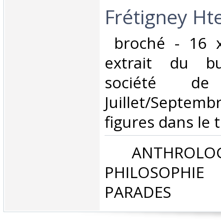
Frétigney Ht
‎ broché - 16 
extrait du bu
société de 
Juillet/Sept
figures dans le t
‎ ANTHROLOG
PHILOSOPHIE 
PARADES‎