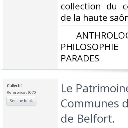
collection du c
de la haute saôn
‎ ANTHROLOG
PHILOSOPHIE 
PARADES‎
‎Le Patrimoin
‎Collectif‎
Reference : 9570
Communes du
See the book
de Belfort.‎