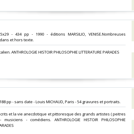
1,5x29 - 434 pp - 1990 - éditions MARSILIO, VENISE.Nombreuses
ans et hors texte.‎
n italien. ANTHROLOGIE HISTOIR PHILOSOPHIE LITTERATURE PARADES‎
- 188 pp - sans date - Louis MICHAUD, Paris - 54 gravures et portraits.‎
 écrits et la vie anecdotique et pittoresque des grands artistes ( peitres
 - musiciens - comédiens. ANTHROLOGIE HISTOIR PHILOSOPHIE
ARADES‎