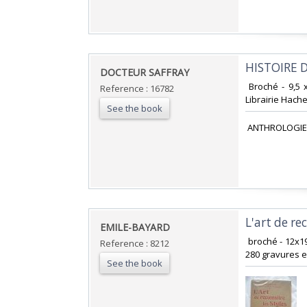
‎HISTOIRE 
‎DOCTEUR SAFFRAY‎
‎ Broché - 9,5
Reference : 16782
Librairie Hachet
See the book
‎ ANTHROLOGIE
‎L'art de r
‎EMILE-BAYARD‎
‎ broché - 12x1
Reference : 8212
280 gravures en
See the book