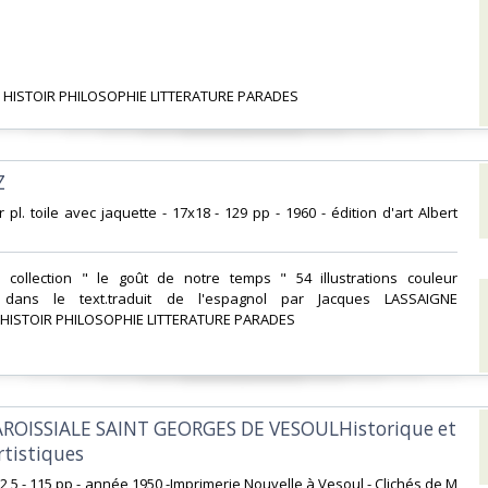
 HISTOIR PHILOSOPHIE LITTERATURE PARADES‎
‎
ur pl. toile avec jaquette - 17x18 - 129 pp - 1960 - édition d'art Albert
 collection " le goût de notre temps " 54 illustrations couleur
s dans le text.traduit de l'espagnol par Jacques LASSAIGNE
HISTOIR PHILOSOPHIE LITTERATURE PARADES‎
PAROISSIALE SAINT GEORGES DE VESOULHistorique et
tistiques ‎
 22,5 - 115 pp - année 1950 -Imprimerie Nouvelle à Vesoul - Clichés de M