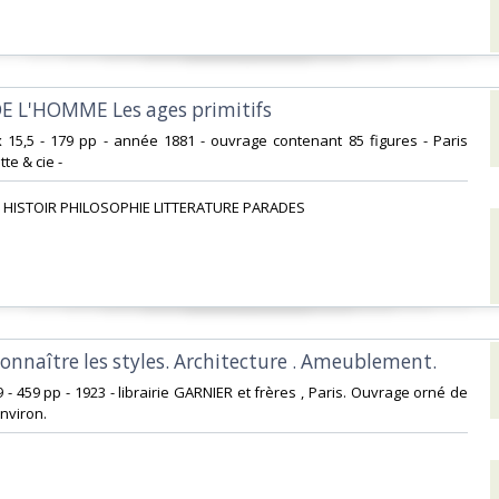
DE L'HOMME Les ages primitifs ‎
 x 15,5 - 179 pp - année 1881 - ouvrage contenant 85 figures - Paris
te & cie -‎
 HISTOIR PHILOSOPHIE LITTERATURE PARADES‎
econnaître les styles. Architecture . Ameublement. ‎
9 - 459 pp - 1923 - librairie GARNIER et frères , Paris. Ouvrage orné de
viron. ‎