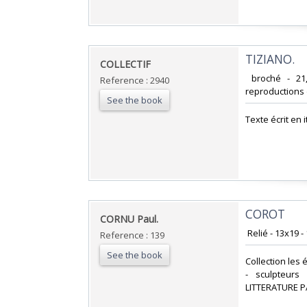
‎TIZIANO.‎
‎COLLECTIF‎
‎ broché - 2
Reference : 2940
reproductions d
See the book
‎Texte écrit e
‎COROT‎
‎CORNU Paul.‎
‎ Relié - 13x19 
Reference : 139
See the book
‎Collection les
- sculpteurs
LITTERATURE P