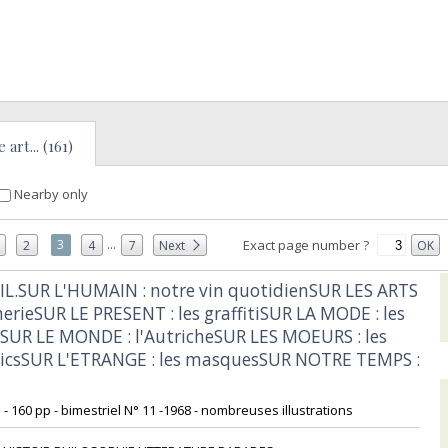
art... (161)
Nearby only
...
3
Exact page number ?
2
4
7
Next
OK
IL.SUR L'HUMAIN : notre vin quotidienSUR LES ARTS
nerieSUR LE PRESENT : les graffitiSUR LA MODE : les
esSUR LE MONDE : l'AutricheSUR LES MOEURS : les
icsSUR L'ETRANGE : les masquesSUR NOTRE TEMPS :
1 - 160 pp - bimestriel N° 11 -1968 - nombreuses illustrations‎