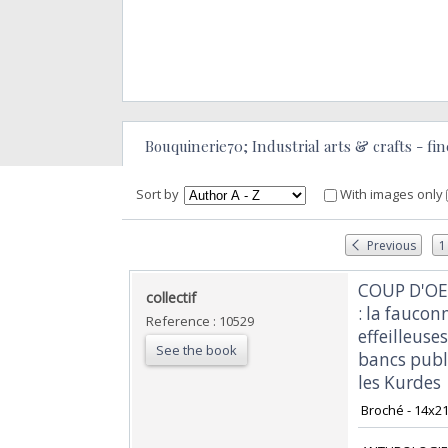
Bouquinerie70; Industrial arts & crafts - fine 
Sort by
With images only
Previous
1
‎COUP D'OE
‎collectif‎
: la faucon
Reference : 10529
effeilleus
See the book
bancs publ
les Kurdes‎
‎ Broché - 14x2