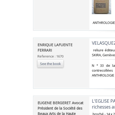
‎ ANTHROLOGIE
‎VELASQUEZ
‎ENRIQUE LAFUENTE
FERRARI‎
‎ reliure édite
SKIRA, Genève‎
Reference : 1670
See the book
‎N ° 33 de la
contrecollée
ANTHROLOGIE 
‎L'EGLISE 
‎EUGENE BERGERET Avocat
richesses ar
Président de la Société des
Beaux Arts de la Haute
‎ broché - 14 x