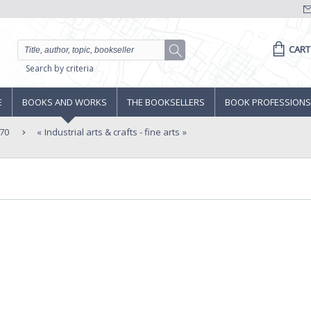
CART
Search by criteria
E
BOOKS AND WORKS
THE BOOKSELLERS
BOOK PROFESSIONS
70
Industrial arts & crafts - fine arts