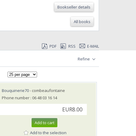
Bookseller details
All books
PDF
RSS
E-MAIL
Refine
Bouquinerie70
- combeaufontaine
Phone number : 06 48 03 16 14
EUR8.00
Add to cart
Add to the selection