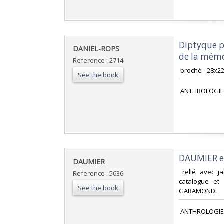
‎Diptyque 
‎DANIEL-ROPS‎
de la mémo
Reference : 2714
‎ broché - 28x2
See the book
‎ ANTHROLOGIE
‎DAUMIER et
‎DAUMIER‎
‎ relié avec j
Reference : 5636
catalogue et
See the book
GARAMOND. ‎
‎ ANTHROLOGIE