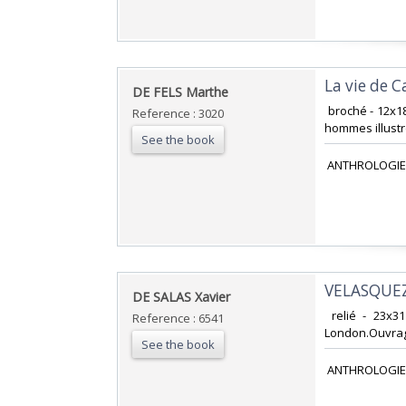
‎La vie de
‎DE FELS Marthe‎
‎ broché - 12x1
Reference : 3020
hommes illustr
See the book
‎ ANTHROLOGIE
‎VELASQUEZ
‎DE SALAS Xavier‎
‎ relié - 23x
Reference : 6541
London.Ouvrage 
See the book
‎ ANTHROLOGIE