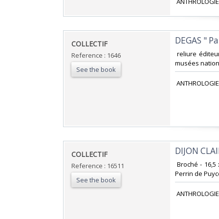
‎ ANTHROLOGIE
‎DEGAS " Pa
‎COLLECTIF‎
‎ reliure édite
Reference : 1646
musées nationau
See the book
‎ ANTHROLOGIE
‎DIJON CLA
‎COLLECTIF‎
‎ Broché - 16,
Reference : 16511
Perrin de Puycou
See the book
‎ ANTHROLOGIE