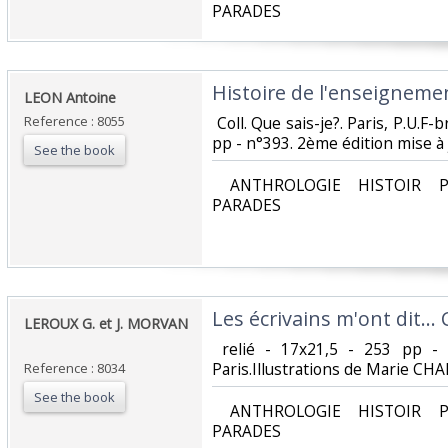
PARADES‎
‎Histoire de l'enseigneme
‎LEON Antoine‎
Reference : 8055
‎ Coll. Que sais-je?. Paris, P.U.F
pp - n°393. 2ème édition mise à j
See the book
‎ ANTHROLOGIE HISTOIR P
PARADES‎
‎Les écrivains m'ont dit... 
‎LEROUX G. et J. MORVAN
‎ relié - 17x21,5 - 253 pp 
Paris.Illustrations de Marie CHA
Reference : 8034
See the book
‎ ANTHROLOGIE HISTOIR P
PARADES‎