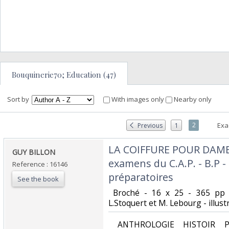
Bouquinerie70; Education (47)
Sort by
With images only
Nearby only
2
Exa
Previous
1
‎LA COIFFURE POUR DAM
‎GUY BILLON ‎
examens du C.A.P. - B.P -
Reference : 16146
préparatoires ‎
See the book
‎ Broché - 16 x 25 - 365 pp
L.Stoquert et M. Lebourg - illustr
‎ ANTHROLOGIE HISTOIR P