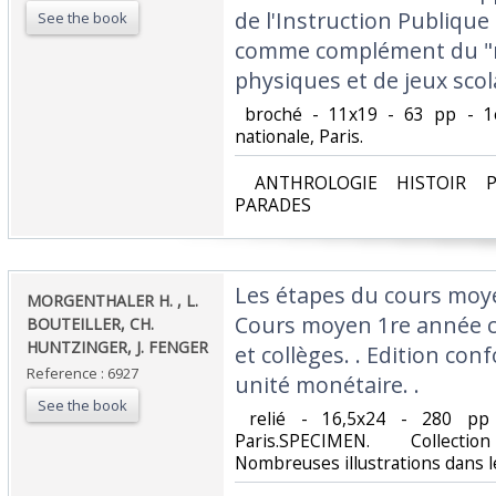
de l'Instruction Publique
See the book
comme complément du "m
physiques et de jeux scola
‎ broché - 11x19 - 63 pp - 1e
nationale, Paris.‎
‎ ANTHROLOGIE HISTOIR P
PARADES‎
‎Les étapes du cours moy
‎MORGENTHALER H. , L.
Cours moyen 1re année cl
BOUTEILLER, CH.
HUNTZINGER, J. FENGER‎
et collèges. . Edition con
Reference : 6927
unité monétaire. . ‎
See the book
‎ relié - 16,5x24 - 280 pp 
Paris.SPECIMEN. Collec
Nombreuses illustrations dans le