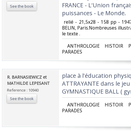
FRANCE - L'Union françai
See the book
puissances - Le Monde.‎
‎ relié - 21,5x28 - 158 pp - 194
BELIN, Paris.Nombreuses illust
le texte .‎
‎ ANTHROLOGIE HISTOIR P
PARADES‎
‎place à l'éducation phy
‎R. BARNASIEWICZ et
ATTRAYANTE dans le jeu e
MATHILDE LEPESANT‎
Reference : 10940
GYMNASTIQUE BALL ( gymn
See the book
‎ ANTHROLOGIE HISTOIR P
PARADES‎