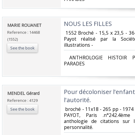
‎NOUS LES FILLES ‎
‎MARIE ROUANET ‎
Reference : 14468
‎ 1552 Broché - 15,5 x 23,5 - 3
Payot réalisé par la Sociét
(1552)
illustrations - ‎
See the book
‎ ANTHROLOGIE HISTOIR P
PARADES‎
‎Pour décoloniser l'enfan
‎MENDEL Gérard‎
l'autorité.‎
Reference : 4129
‎ broché - 11x18 - 265 pp - 1974 
See the book
PAYOT, Paris .n°242.4ème 
anthologie de citations sur l
personnalité.‎