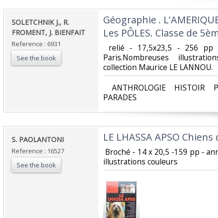
‎Géographie . L'AMERIQUE 
‎SOLETCHNIK J., R.
Les PÔLES. Classe de 5èm
FROMENT, J. BIENFAIT‎
Reference : 6931
‎ relié - 17,5x23,5 - 256 pp
Paris.Nombreuses illustrati
See the book
collection Maurice LE LANNOU. ‎
‎ ANTHROLOGIE HISTOIR P
PARADES‎
‎LE LHASSA APSO Chiens d
‎S. PAOLANTONI‎
Reference : 16527
‎ Broché - 14 x 20,5 -159 pp - an
illustrations couleurs‎
See the book