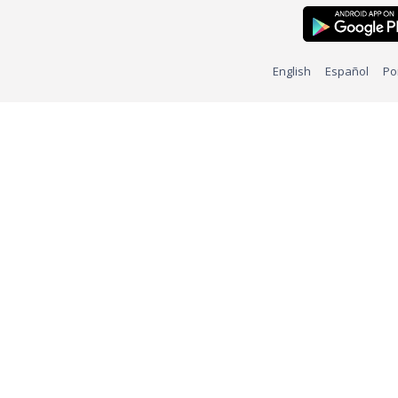
English
Español
Po