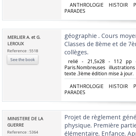
‎ ANTHROLOGIE HISTOIR P
PARADES‎
‎géographie . Cours moye
‎MERLIER A. et G.
Classes de 8ème et de 7è
LEROUX‎
Reference : 5518
collèges.‎
See the book
‎ relié - 21,5x28 - 112 pp 
Paris.Nombreuses illustratio
texte .3ème édition mise à jour.‎
‎ ANTHROLOGIE HISTOIR P
PARADES‎
‎Projet de règlement géné
‎MINISTERE DE LA
physique. Première parti
GUERRE‎
Reference : 5364
élémentaire. Enfance. Ap