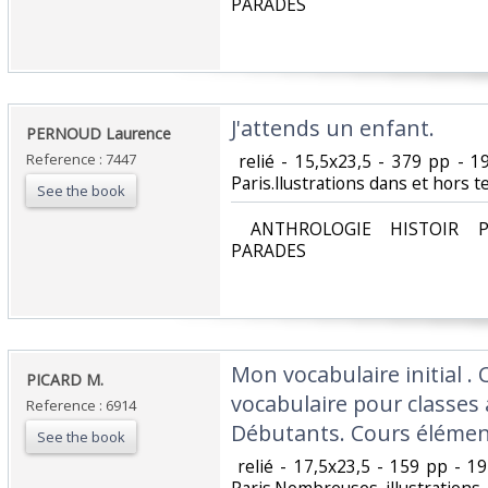
PARADES‎
‎J'attends un enfant. ‎
‎PERNOUD Laurence‎
Reference : 7447
‎ relié - 15,5x23,5 - 379 pp - 
Paris.llustrations dans et hors tex
See the book
‎ ANTHROLOGIE HISTOIR P
PARADES‎
‎Mon vocabulaire initial .
‎PICARD M. ‎
vocabulaire pour classes 
Reference : 6914
Débutants. Cours élémenta
See the book
‎ relié - 17,5x23,5 - 159 pp - 