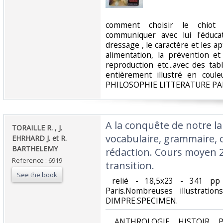
‎comment choisir le chiot
communiquer avec lui l'éducat
dressage , le caractère et les 
alimentation, la prévention et
reproduction etc...avec des tab
entièrement illustré en cou
PHILOSOPHIE LITTERATURE PA
‎A la conquête de notre l
‎TORAILLE R. , J.
vocabulaire, grammaire, 
EHRHARD J. et R.
BARTHELEMY‎
rédaction. Cours moyen 2
Reference : 6919
transition. ‎
See the book
‎ relié - 18,5x23 - 341 pp 
Paris.Nombreuses illustrati
DIMPRE.SPECIMEN.‎
‎ ANTHROLOGIE HISTOIR P