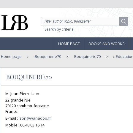
Search by criteria
HOME PAGE
BOOKS AND WORKS
Home page
Bouquinerie70
Bouquinerie70
Educatio
BOUQUINERIE70
M. Jean-Pierre Ison
22 grande rue
70120 combeaufontaine
France
E-mail :
ison@wanadoo.fr
Mobile :
06 48 03 16 14