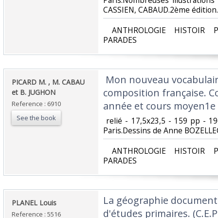
Paris.Nombreuses illustration
CASSIEN, CABAUD.2ème édition.‎
‎ ANTHROLOGIE HISTOIR P
PARADES‎
‎ Mon nouveau vocabulaire
‎PICARD M. , M. CABAU
composition française. C
et B. JUGHON‎
Reference : 6910
année et cours moyen1e 
See the book
‎ relié - 17,5x23,5 - 159 pp - 
Paris.Dessins de Anne BOZELLEC
‎ ANTHROLOGIE HISTOIR P
PARADES‎
‎La géographie documentai
‎PLANEL Louis‎
d'études primaires. (C.E.P
Reference : 5516