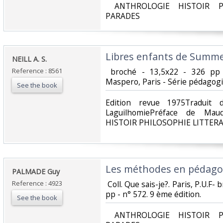
‎ ANTHROLOGIE HISTOIR P
PARADES‎
‎Libres enfants de Summerh
‎NEILL A. S.‎
Reference : 8561
‎ broché - 13,5x22 - 326 pp 
Maspero, Paris - Série pédagogiq
See the book
‎Edition revue 1975Traduit 
LaguilhomiePréface de Ma
HISTOIR PHILOSOPHIE LITTER
‎Les méthodes en pédagog
‎PALMADE Guy‎
Reference : 4923
‎ Coll. Que sais-je?. Paris, P.U.F-
pp - n° 572. 9 ème édition.‎
See the book
‎ ANTHROLOGIE HISTOIR P