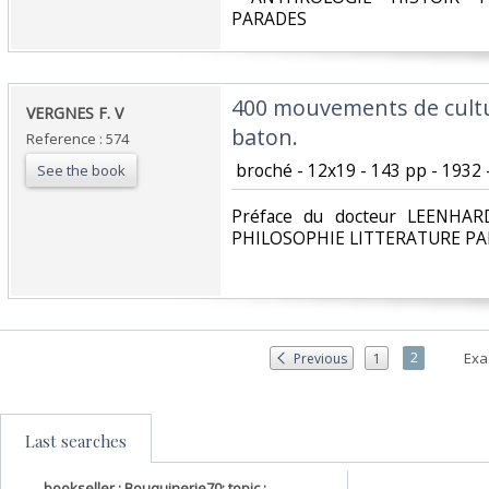
PARADES‎
‎400 mouvements de cult
‎VERGNES F. V‎
baton.‎
Reference : 574
‎ broché - 12x19 - 143 pp - 1932 
See the book
‎Préface du docteur LEENHA
PHILOSOPHIE LITTERATURE PA
2
Exa
Previous
1
Last searches
bookseller : Bouquinerie70; topic :