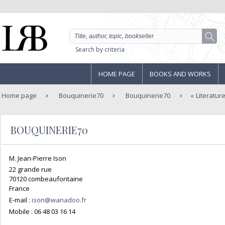
Search by criteria
HOME PAGE
BOOKS AND WORKS
Home page
Bouquinerie70
Bouquinerie70
Literatur
BOUQUINERIE70
M. Jean-Pierre Ison
22 grande rue
70120 combeaufontaine
France
E-mail :
ison@wanadoo.fr
Mobile :
06 48 03 16 14