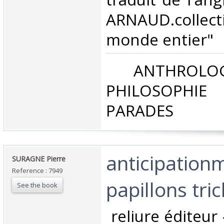
ARNAUD.coll
monde entier"‎
‎ ANTHROLOG
PHILOSOPHIE 
PARADES‎
‎anticipationm
‎SURAGNE Pierre‎
Reference : 7949
papillons tric
See the book
‎ reliure éditeur