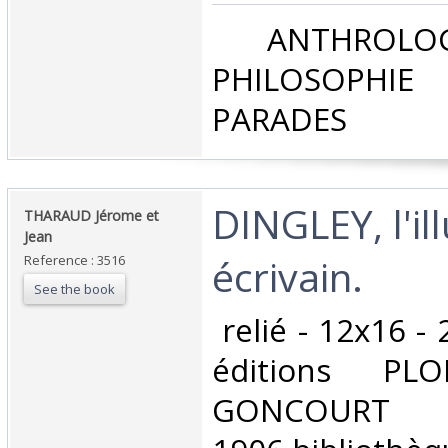
‎ ANTHROLOG
PHILOSOPHIE 
PARADES‎
‎DINGLEY, l'il
‎THARAUD Jérome et
Jean‎
écrivain.‎
Reference : 3516
See the book
‎ relié - 12x16 -
éditions PLON
GONCOURT