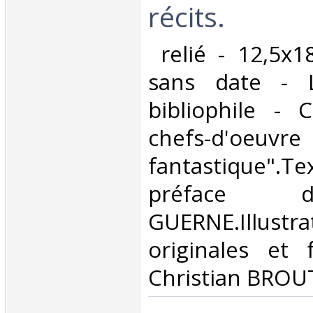
récits.‎
‎ relié - 12,5x
sans date - 
bibliophile - C
chefs-d'oeuv
fantastique".Te
préface 
GUERNE.Illustra
originales et 
Christian BROUT