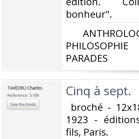
édition. Col
bonheur".‎
‎ ANTHROLOG
PHILOSOPHIE 
PARADES‎
‎Cinq à sept.‎
‎TARDIEU Charles ‎
Reference : 5189
‎ broché - 12x1
See the book
1923 - édition
fils, Paris.‎