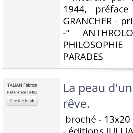
1944, préface
GRANCHER - pr
-" ANTHROLO
PHILOSOPHIE 
PARADES‎
‎La peau d'un
‎TALIAN Fabrice‎
Reference : 8482
rêve. ‎
See the book
‎ broché - 13x20
- éditions JULLIA