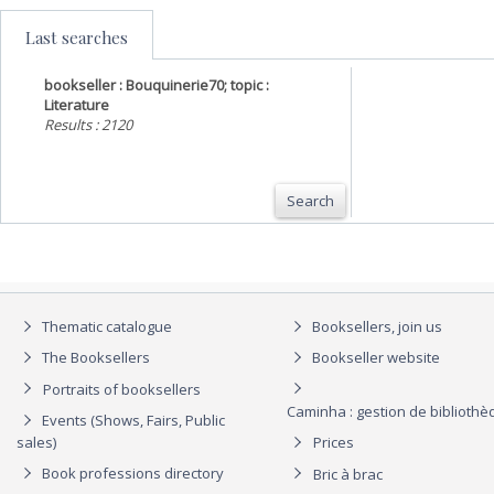
Last searches
bookseller : Bouquinerie70; topic :
Literature
Results : 2120
Search
Thematic catalogue
Booksellers, join us
The Booksellers
Bookseller website
Portraits of booksellers
Caminha : gestion de biblioth
Events (Shows, Fairs, Public
sales)
Prices
Book professions directory
Bric à brac