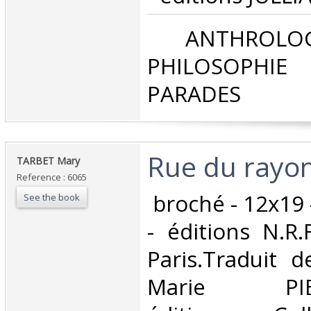
‎ ANTHROLOG
PHILOSOPHIE 
PARADES‎
‎Rue du rayon
‎TARBET Mary‎
Reference : 6065
‎ broché - 12x19
See the book
- éditions N.R
Paris.Traduit d
Marie PIE