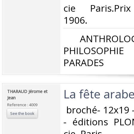
cie Paris.Pr
1906.‎
‎ ANTHROLOG
PHILOSOPHIE 
PARADES‎
‎La fête arabe.
‎THARAUD Jérome et
Jean‎
Reference : 4009
‎ broché- 12x19 
See the book
- éditions PL
cie, Paris. ‎