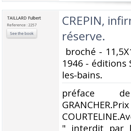
‎CREPIN, infi
‎TAILLARD Fulbert‎
Reference : 2257
réserve.‎
See the book
‎ broché - 11,5X
1946 - éditions 
les-bains.‎
‎préface de
GRANCHER.Prix
COURTELINE.Av
" interdit par