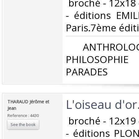
‎ broché - 12x18
- éditions EMIL
Paris.7ème éditio
‎ ANTHROLOG
PHILOSOPHIE 
PARADES‎
‎L'oiseau d'or.
‎THARAUD Jérôme et
Jean‎
Reference : 4430
‎ broché - 12x19
See the book
- éditions PLON