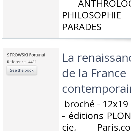
‎ ANTHROLOG
PHILOSOPHIE 
PARADES‎
‎La renaissanc
‎STROWSKI Fortunat‎
Reference : 4431
de la France
See the book
contemporain
‎ broché - 12x19
- éditions PLO
cie, Paris.co