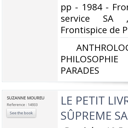
pp - 1984 - Fron
service SA 
Frontispice de P
‎ ANTHROLOG
PHILOSOPHIE 
PARADES‎
‎LE PETIT LIV
‎SUZANNE MOUREU‎
Reference : 14933
SÛPREME SAC
See the book