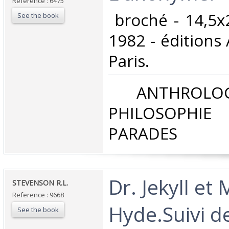
Reference : 6475
‎ broché - 14,5x
See the book
1982 - éditions
Paris. ‎
‎ ANTHROLOG
PHILOSOPHIE 
PARADES‎
‎Dr. Jekyll et 
‎STEVENSON R.L.‎
Reference : 9668
Hyde.Suivi d
See the book