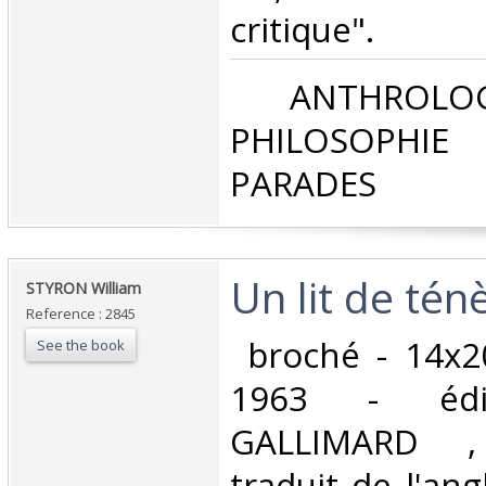
critique".‎
‎ ANTHROLOG
PHILOSOPHIE 
PARADES‎
‎Un lit de tén
‎STYRON William‎
Reference : 2845
‎ broché - 14x2
See the book
1963 - édit
GALLIMARD , 
traduit de l'ang