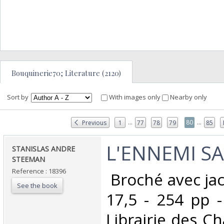
Bouquinerie70; Literature (2120)
Sort by
With images only
Nearby only
...
...
80
Previous
1
77
78
79
85
‎L'ENNEMI SA
‎STANISLAS ANDRE
STEEMAN‎
Reference : 18396
‎ Broché avec ja
See the book
17,5 - 254 pp 
Librairie des C