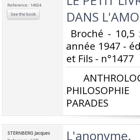
‎LE PETIT LIV
Reference : 14924
DANS L'AMO
See the book
‎ Broché - 10,5
année 1947 - éd
et Fils - n°1477 ‎
‎ ANTHROLOG
PHILOSOPHIE 
PARADES‎
‎L'anonyme.‎
‎STERNBERG Jacques‎