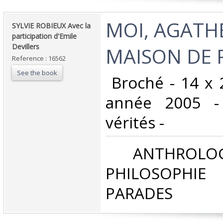
‎MOI, AGATH
‎SYLVIE ROBIEUX Avec la
participation d'Emile
Devillers ‎
MAISON DE R
Reference : 16562
See the book
‎ Broché - 14 x 
année 2005 - 
vérités - ‎
‎ ANTHROLOG
PHILOSOPHIE 
PARADES‎