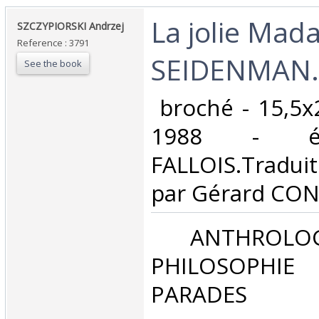
‎La jolie Ma
‎SZCZYPIORSKI Andrzej‎
Reference : 3791
SEIDENMAN.‎
See the book
‎ broché - 15,5x
1988 - éd
FALLOIS.Tradui
par Gérard CONI
‎ ANTHROLOG
PHILOSOPHIE 
PARADES‎