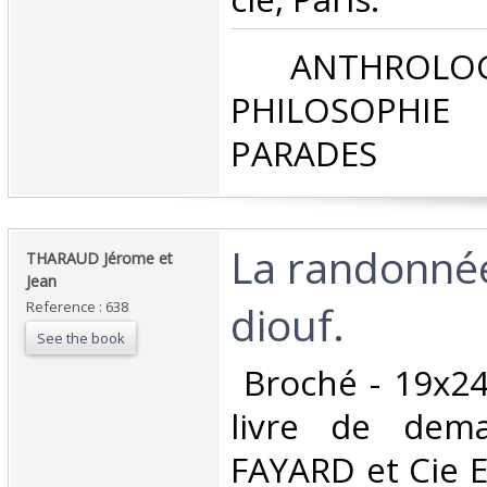
‎ ANTHROLOG
PHILOSOPHIE 
PARADES‎
‎La randonn
‎THARAUD Jérome et
Jean‎
diouf.‎
Reference : 638
See the book
‎ Broché - 19x24
livre de dem
FAYARD et Cie Ed