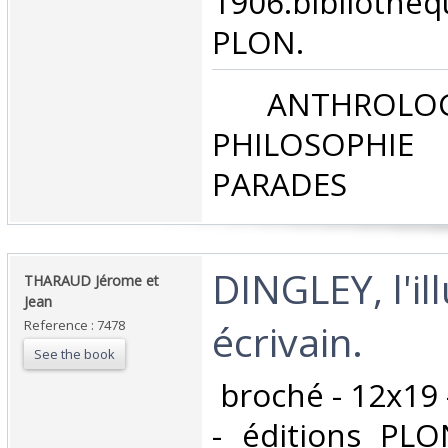
1906.bibliot
PLON. ‎
‎ ANTHROLOG
PHILOSOPHIE 
PARADES‎
‎DINGLEY, l'il
‎THARAUD Jérome et
Jean‎
écrivain. ‎
Reference : 7478
See the book
‎ broché - 12x19
- éditions PL