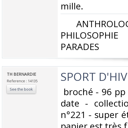
mille.‎
‎ ANTHROLOG
PHILOSOPHIE 
PARADES‎
‎SPORT D'HIV
‎TH BERNARDIE‎
Reference : 14135
‎ broché - 96 pp
See the book
date - collect
n°221 - super ét
papier est très fr