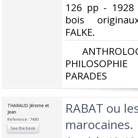
126 pp - 1928 
bois origina
FALKE.‎
‎ ANTHROLOG
PHILOSOPHIE 
PARADES‎
‎RABAT ou le
‎THARAUD Jérome et
Jean‎
marocaines. ‎
Reference : 7490
See the book