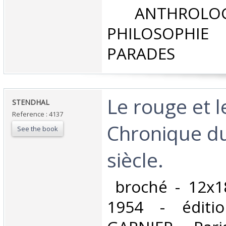
‎ ANTHROLOG
PHILOSOPHIE 
PARADES‎
‎Le rouge et l
‎STENDHAL‎
Reference : 4137
Chronique d
See the book
siècle.‎
‎ broché - 12x1
1954 - éditio