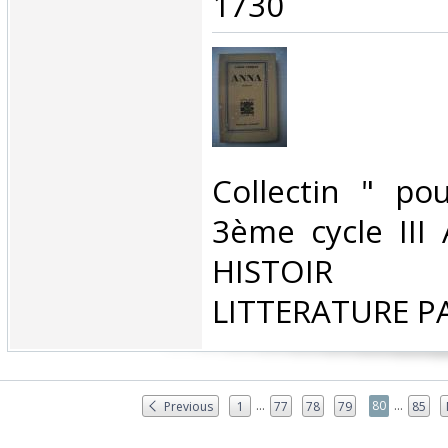
1730‎
‎Collectin " po
3ème cycle II
HISTOIR P
LITTERATURE P
...
...
80
Previous
1
77
78
79
85