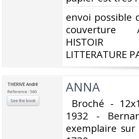
‎envoi possible 
couverture 
HISTOIR P
LITTERATURE P
‎ANNA‎
‎THERIVE André‎
Reference : 560
‎ Broché - 12x
See the book
1932 - Berna
exemplaire sur