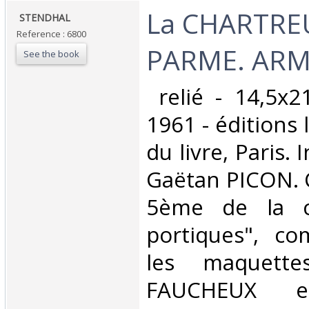
‎La CHARTRE
‎ STENDHAL‎
Reference : 6800
PARME. ARMA
See the book
‎ relié - 14,5x
1961 - éditions 
du livre, Paris.
Gaëtan PICON. C
5ème de la co
portiques", co
les maquette
FAUCHEUX en