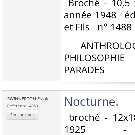
‎ Broché - 10,5
année 1948 - éd
et Fils - n° 1488 ‎
‎ ANTHROLOG
PHILOSOPHIE 
PARADES‎
‎Nocturne.‎
‎SWINNERTON Frank‎
Reference : 4869
‎ broché - 12x1
See the book
1925 - 