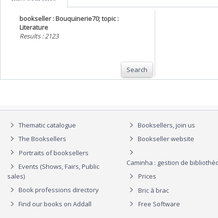
bookseller : Bouquinerie70; topic :
Literature
Results : 2123
Search
Thematic catalogue
Booksellers, join us
The Booksellers
Bookseller website
Portraits of booksellers
Caminha : gestion de biblioth
Events (Shows, Fairs, Public
sales)
Prices
Book professions directory
Bric à brac
Find our books on Addall
Free Software