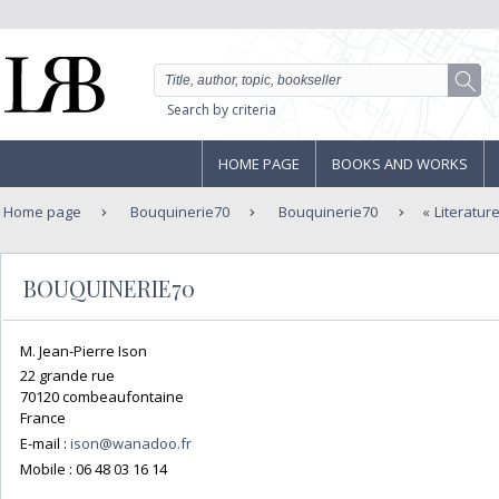
Search by criteria
HOME PAGE
BOOKS AND WORKS
Home page
Bouquinerie70
Bouquinerie70
Literatur
BOUQUINERIE70
M. Jean-Pierre Ison
22 grande rue
70120 combeaufontaine
France
E-mail :
ison@wanadoo.fr
Mobile :
06 48 03 16 14