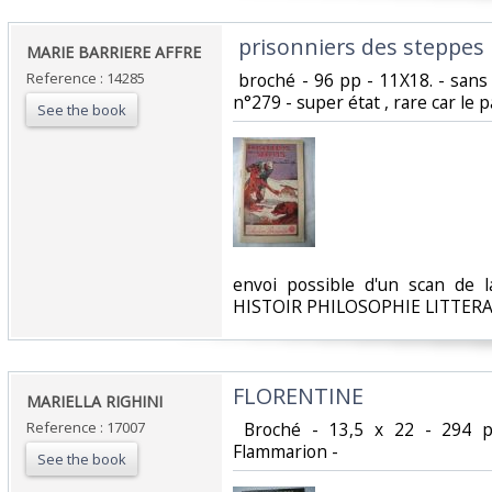
‎ prisonniers des steppes ‎
‎MARIE BARRIERE AFFRE‎
Reference : 14285
‎ broché - 96 pp - 11X18. - san
n°279 - super état , rare car le pa
See the book
‎envoi possible d'un scan de
HISTOIR PHILOSOPHIE LITTER
‎FLORENTINE ‎
‎MARIELLA RIGHINI ‎
Reference : 17007
‎ Broché - 13,5 x 22 - 294 
Flammarion - ‎
See the book