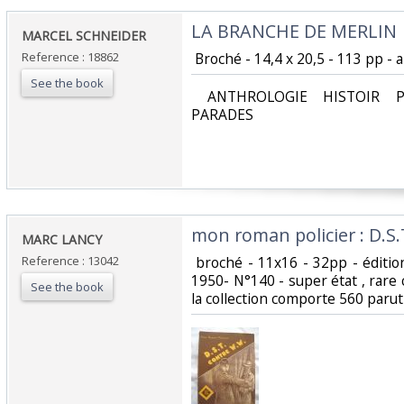
‎LA BRANCHE DE MERLIN ‎
‎MARCEL SCHNEIDER‎
Reference : 18862
‎ Broché - 14,4 x 20,5 - 113 pp - 
See the book
‎ ANTHROLOGIE HISTOIR P
PARADES‎
‎mon roman policier : D.S.
‎MARC LANCY‎
Reference : 13042
‎ broché - 11x16 - 32pp - éditi
1950- N°140 - super état , rare c
See the book
la collection comporte 560 parut