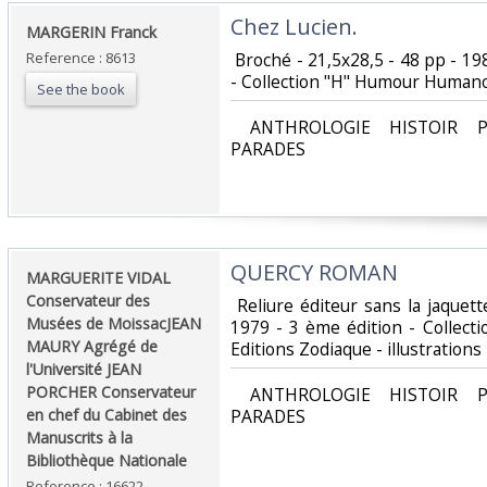
‎Chez Lucien.‎
‎MARGERIN Franck‎
Reference : 8613
‎ Broché - 21,5x28,5 - 48 pp - 
- Collection "H" Humour Humanoï
See the book
‎ ANTHROLOGIE HISTOIR P
PARADES‎
‎QUERCY ROMAN ‎
‎MARGUERITE VIDAL
Conservateur des
‎ Reliure éditeur sans la jaque
Musées de MoissacJEAN
1979 - 3 ème édition - Collect
MAURY Agrégé de
Editions Zodiaque - illustrations ‎
l'Université JEAN
PORCHER Conservateur
‎ ANTHROLOGIE HISTOIR P
en chef du Cabinet des
PARADES‎
Manuscrits à la
Bibliothèque Nationale ‎
Reference : 16622