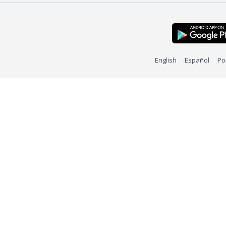
English
Español
Po