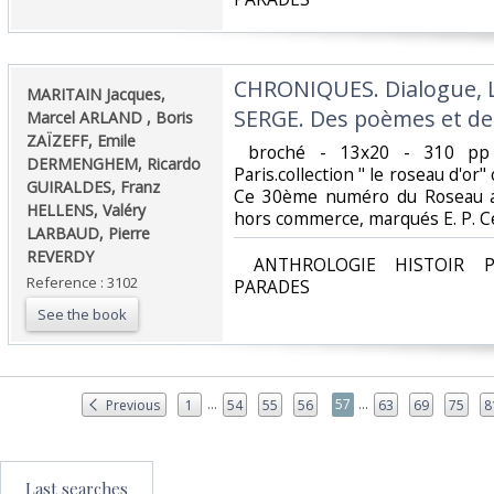
‎CHRONIQUES. Dialogue, 
‎MARITAIN Jacques,
SERGE. Des poèmes et des 
Marcel ARLAND , Boris
ZAÏZEFF, Emile
‎ broché - 13x20 - 310 pp
DERMENGHEM, Ricardo
Paris.collection " le roseau d'or
GUIRALDES, Franz
Ce 30ème numéro du Roseau a 
HELLENS, Valéry
hors commerce, marqués E. P. Ce n
LARBAUD, Pierre
REVERDY‎
‎ ANTHROLOGIE HISTOIR P
Reference : 3102
PARADES‎
See the book
...
...
57
Previous
1
54
55
56
63
69
75
8
Last searches