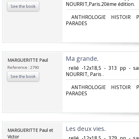
NOURRIT,Paris.20ème édition.‎
See the book
‎ ANTHROLOGIE HISTOIR P
PARADES‎
‎Ma grande.‎
‎MARGUERITTE Paul‎
Reference : 2790
‎ relié -12x18,5 - 313 pp - s
NOURRIT, Paris .‎
See the book
‎ ANTHROLOGIE HISTOIR P
PARADES‎
‎Les deux vies.‎
‎MARGUERITTE Paul et
Victor‎
‎ relié -12x18,5 - 379 pp - s