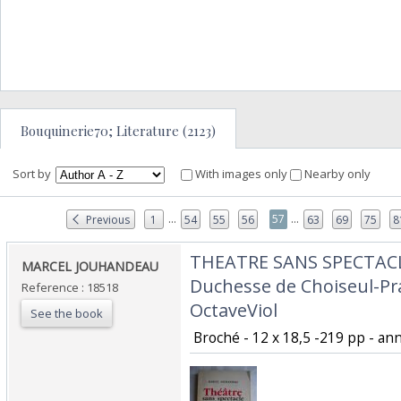
Bouquinerie70; Literature (2123)
Sort by
With images only
Nearby only
...
...
57
Previous
1
54
55
56
63
69
75
8
‎THEATRE SANS SPECTACL
‎MARCEL JOUHANDEAU‎
Duchesse de Choiseul-Pr
Reference : 18518
OctaveViol‎
See the book
‎ Broché - 12 x 18,5 -219 pp - an