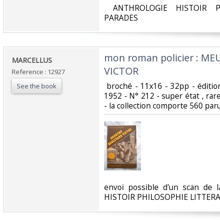
‎ ANTHROLOGIE HISTOIR P
PARADES‎
‎mon roman policier : 
‎MARCELLUS‎
VICTOR‎
Reference : 12927
‎ broché - 11x16 - 32pp - éditi
See the book
1952 - N° 212 - super état , rare
- la collection comporte 560 paru
‎envoi possible d'un scan de
HISTOIR PHILOSOPHIE LITTER