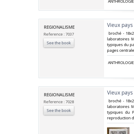
‎ ANTHROLOGIE
‎Vieux pay
‎REGIONALISME‎
‎ broché - 18
Reference : 7037
laboratoires 
See the book
typiques du p
pages centrales
‎ ANTHROLOGIE
‎Vieux pays
‎REGIONALISME‎
‎ broché - 18
Reference : 7028
laboratoires 
See the book
typiques du P
reproduction d'