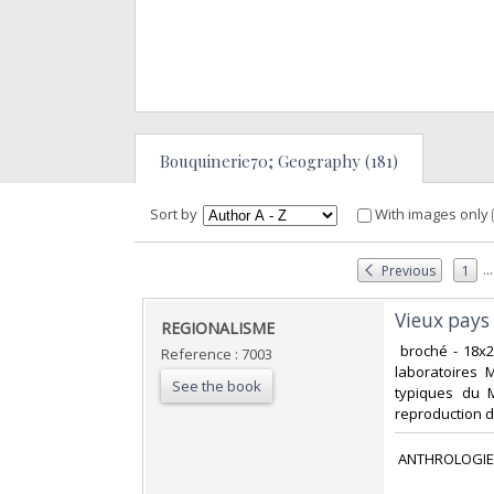
Bouquinerie70; Geography (181)
Sort by
With images only
...
Previous
1
‎Vieux pay
‎REGIONALISME‎
‎ broché - 18
Reference : 7003
laboratoires 
See the book
typiques du 
reproduction d
‎ ANTHROLOGIE