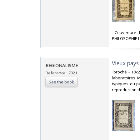
‎ Couverture
PHILOSOPHIE L
‎Vieux pay
‎REGIONALISME‎
‎ broché - 18
Reference : 7021
laboratoires 
See the book
typiques du p
reproduction d'