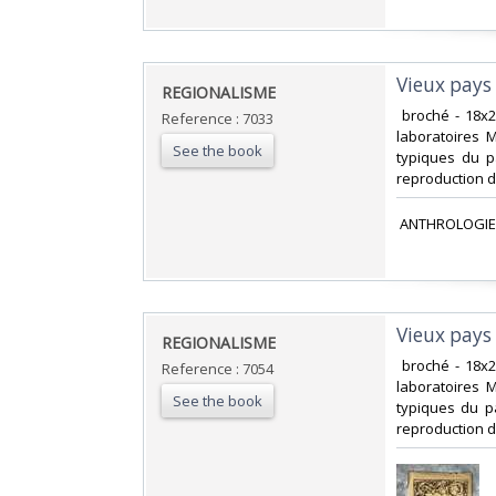
‎Vieux pay
‎REGIONALISME‎
‎ broché - 18
Reference : 7033
laboratoires 
See the book
typiques du p
reproduction d
‎ ANTHROLOGIE
‎Vieux pay
‎REGIONALISME‎
‎ broché - 18
Reference : 7054
laboratoires 
See the book
typiques du p
reproduction d'