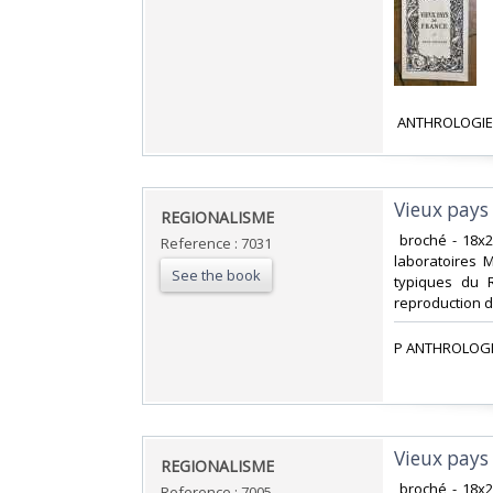
‎ ANTHROLOGIE
‎Vieux pay
‎REGIONALISME‎
‎ broché - 18
Reference : 7031
laboratoires 
See the book
typiques du 
reproduction d'
‎P ANTHROLOGI
‎Vieux pays
‎REGIONALISME‎
‎ broché - 18
Reference : 7005