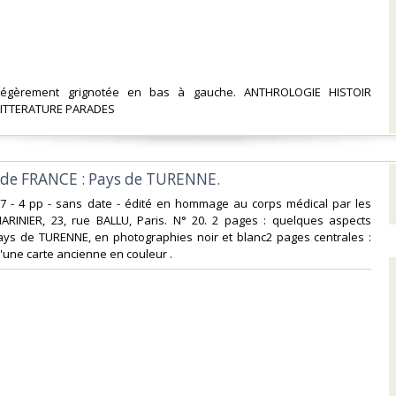
 légèrement grignotée en bas à gauche. ANTHROLOGIE HISTOIR
ITTERATURE PARADES‎
s de FRANCE : Pays de TURENNE.‎
x27 - 4 pp - sans date - édité en hommage au corps médical par les
MARINIER, 23, rue BALLU, Paris. N° 20. 2 pages : quelques aspects
ays de TURENNE, en photographies noir et blanc2 pages centrales :
une carte ancienne en couleur . ‎