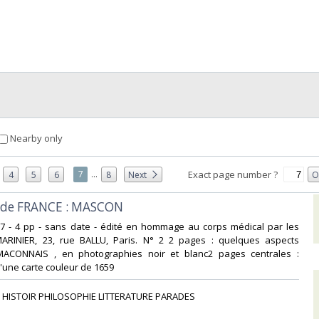
Nearby only
...
7
Exact page number ?
4
5
6
8
Next
O
s de FRANCE : MASCON‎
x27 - 4 pp - sans date - édité en hommage au corps médical par les
MARINIER, 23, rue BALLU, Paris. N° 2 2 pages : quelques aspects
MACONNAIS , en photographies noir et blanc2 pages centrales :
'une carte couleur de 1659‎
 HISTOIR PHILOSOPHIE LITTERATURE PARADES‎