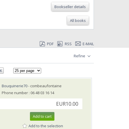
Bookseller details
All books
PDF
RSS
E-MAIL
Refine
K
Bouquinerie70
- combeaufontaine
Phone number : 06 48 03 16 14
EUR10.00
Add to cart
Add to the selection