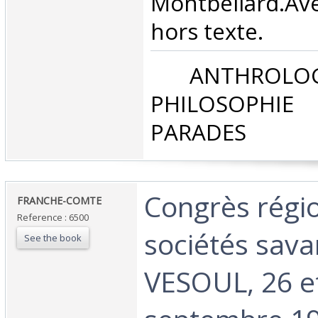
Montbéliard.Av
hors texte.‎
‎ ANTHROLOG
PHILOSOPHIE 
PARADES‎
‎Congrès régi
‎FRANCHE-COMTE‎
Reference : 6500
sociétés sava
See the book
VESOUL, 26 e