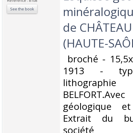
Reference : 8108
minéralogiqu
See the book
de CHÂTEAU
(HAUTE-SAÔNE
‎ broché - 15,5
1913 - typo
lithographie
BELFORT.Ave
géologique e
Extrait du bu
société b