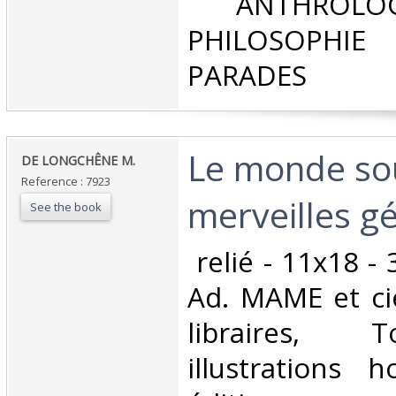
‎ ANTHROLOG
PHILOSOPHIE 
PARADES‎
‎Le monde so
‎DE LONGCHÊNE M. ‎
Reference : 7923
merveilles gé
See the book
‎ relié - 11x18 -
Ad. MAME et ci
libraires, 
illustrations 