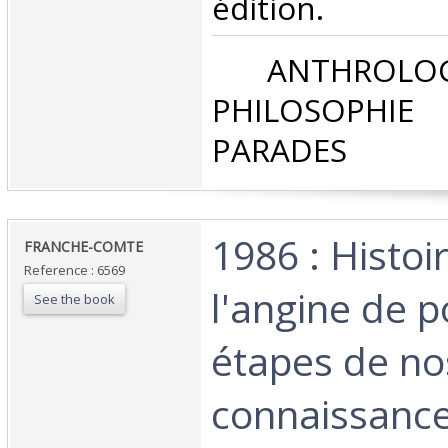
édition. ‎
‎ ANTHROLOG
PHILOSOPHIE 
PARADES‎
‎1986 : Histoi
‎FRANCHE-COMTE‎
Reference : 6569
l'angine de p
See the book
étapes de no
connaissance