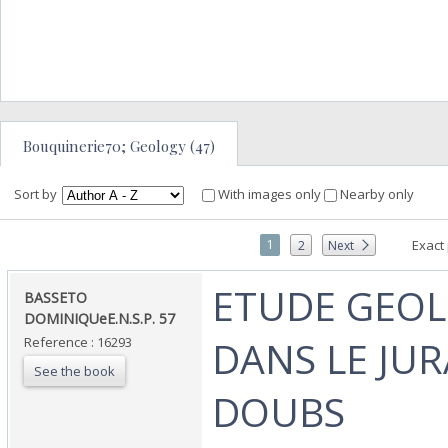
Bouquinerie70; Geology (47)
Sort by
With images only
Nearby only
1
Exact
2
Next
‎ETUDE GEO
‎BASSETO
DOMINIQUeE.N.S.P. 57‎
DANS LE JU
Reference : 16293
See the book
DOUBS ‎