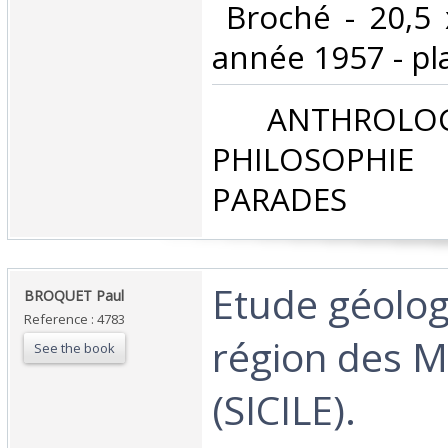
‎ Broché - 20,5
année 1957 - plan
‎ ANTHROLOG
PHILOSOPHIE 
PARADES‎
‎Etude géolog
‎BROQUET Paul‎
Reference : 4783
région des 
See the book
(SICILE).‎