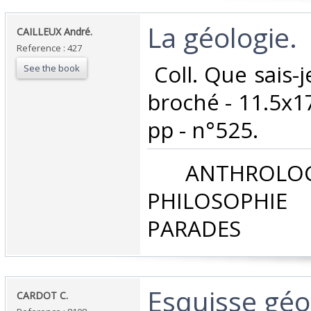
‎La géologie.‎
‎CAILLEUX André.‎
Reference : 427
‎ Coll. Que sais-j
See the book
broché - 11.5x17
pp - n°525. ‎
‎ ANTHROLOG
PHILOSOPHIE 
PARADES‎
‎Esquisse géo
‎CARDOT C. ‎