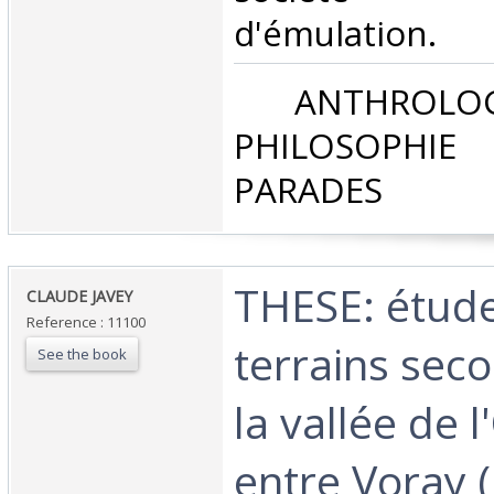
d'émulation. ‎
‎ ANTHROLOG
PHILOSOPHIE 
PARADES‎
‎THESE: étud
‎CLAUDE JAVEY‎
Reference : 11100
terrains sec
See the book
la vallée de 
entre Voray 