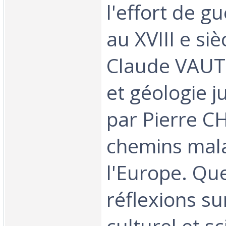
l'effort de g
au XVIII e siè
Claude VAU
et géologie j
par Pierre 
chemins mala
l'Europe. Que
réflexions su
culturel et sc