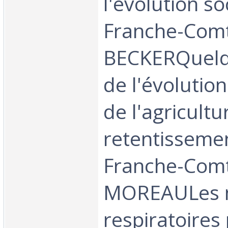
l'évolution so
Franche-Comt
BECKERQuelq
de l'évolution
de l'agricultu
retentisseme
Franche-Comt
MOREAULes 
respiratoires