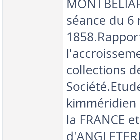
MONTBELIARD
séance du 6 
1858.Rapport
l'accroissem
collections d
Société.Etude
kimméridien 
la FRANCE et
d'ANGLETER