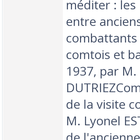
méditer : les
entre ancien
combattants 
comtois et b
1937, par M.
DUTRIEZCom
de la visite 
M. Lyonel E
de l'ancienn