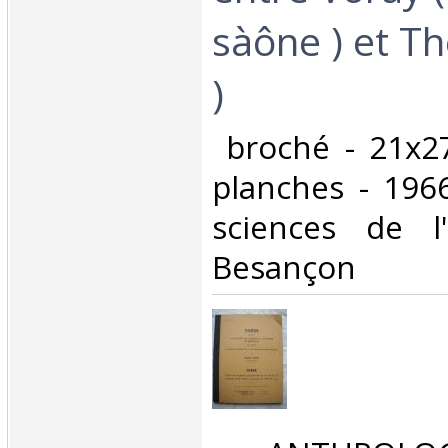
sàône ) et Th
)‎
‎ broché - 21x2
planches - 1966
sciences de l'
Besançon‎