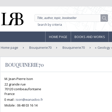
Search by criteria
HOME PAGE
BOOKS AND WORKS
Home page
Bouquinerie70
Bouquinerie70
Geology
BOUQUINERIE70
M. Jean-Pierre Ison
22 grande rue
70120 combeaufontaine
France
E-mail :
ison@wanadoo.fr
Mobile :
06 48 03 16 14