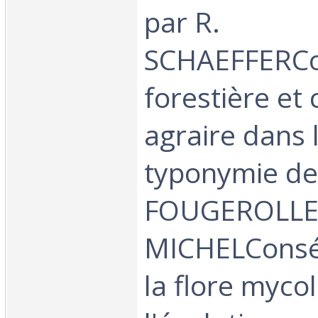
par R.
SCHAEFFERCo
forestière et 
agraire dans 
typonymie de
FOUGEROLLES,
MICHELConsé
la flore myco