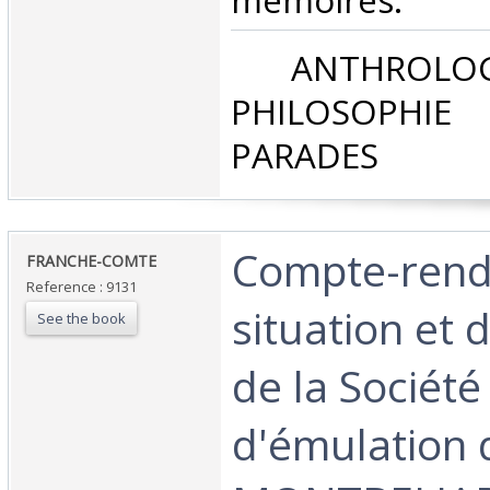
mémoires. ‎
‎ ANTHROLOG
PHILOSOPHIE 
PARADES‎
‎Compte-rend
‎FRANCHE-COMTE‎
Reference : 9131
situation et 
See the book
de la Société
d'émulation 