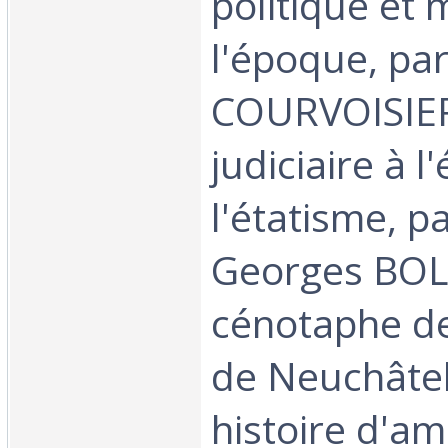
politique et m
l'époque, pa
COURVOISIER
judiciaire à 
l'étatisme, p
Georges BO
cénotaphe d
de Neuchâte
histoire d'am