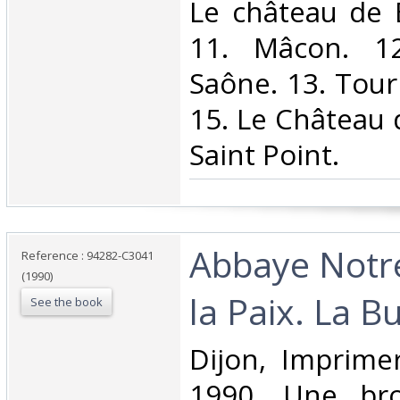
Le château de 
11. Mâcon. 12
Saône. 13. Tour
15. Le Château 
Saint Point. ‎
‎Abbaye Not
Reference : 94282-C3041
(1990)
la Paix. La Bu
See the book
‎Dijon, Imprime
1990. Une br