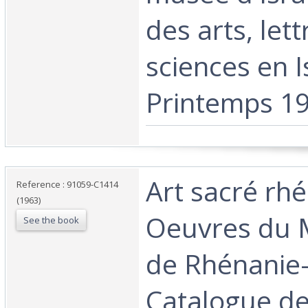
des arts, lett
sciences en I
Printemps 196
‎Art sacré rh
Reference : 91059-C1414
(1963)
Oeuvres du 
See the book
de Rhénanie-
Catalogue d