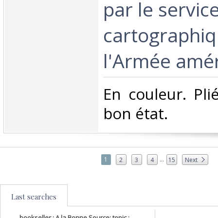
par le servic
cartographi
l'Armée améri
‎En couleur. Pl
bon état.‎
...
1
2
3
4
15
Next
Last searches
bookseller : A la Bonne Source; topic :