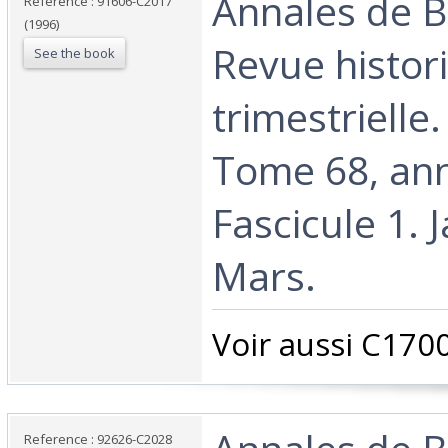
‎Annales de 
Reference : 91606-C2017
(1996)
Revue histor
See the book
trimestrielle
Tome 68, an
Fascicule 1. J
Mars. ‎
‎Voir aussi C1700
Reference : 92626-C2028