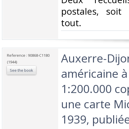
postales, soit
tout. ‎
‎Auxerre-Dijo
Reference : 90868-C1180
(1944)
américaine à 
See the book
1:200.000 co
une carte Mi
1939, publié