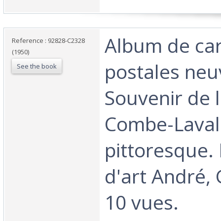
‎Album de ca
Reference : 92828-C2328
(1950)
postales neu
See the book
Souvenir de 
Combe-Laval
pittoresque. 
d'art André,
10 vues. ‎