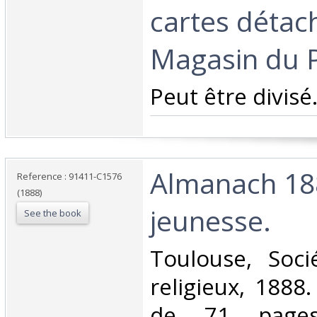
cartes détac
Magasin du Pé
‎Peut être divisé. 
‎Almanach 18
Reference : 91411-C1576
(1888)
jeunesse. ‎
See the book
‎Toulouse, Soci
religieux, 1888
de 71 pages,