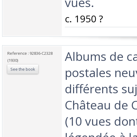
vues. ‎
‎c. 1950 ?‎
‎Albums de c
Reference : 92836-C2328
(1930)
postales neu
See the book
différents suj
Château de 
(10 vues don