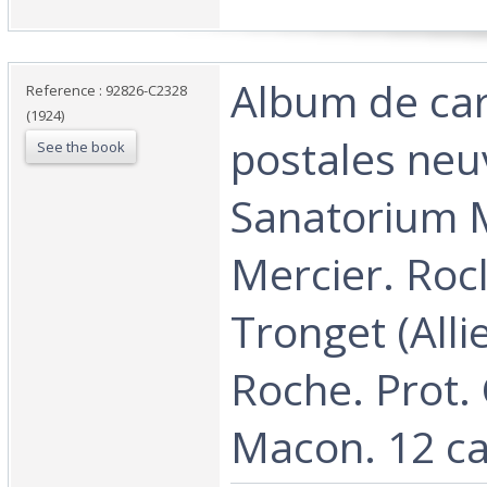
‎Album de ca
Reference : 92826-C2328
(1924)
postales neu
See the book
Sanatorium 
Mercier. Roc
Tronget (Allie
Roche. Prot.
Macon. 12 car