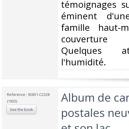
témoignages s
éminent d'une
famille haut-m
couverture p
Quelques at
l'humidité. ‎
‎Album de ca
Reference : 92831-C2328
(1925)
postales neu
See the book
et son lac. ‎