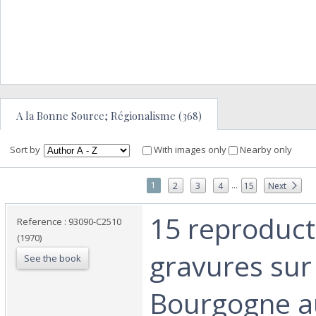
A la Bonne Source; Régionalisme (368)
Sort by
With images only
Nearby only
...
1
2
3
4
15
Next
‎15 reproduc
Reference : 93090-C2510
(1970)
gravures sur 
See the book
Bourgogne a