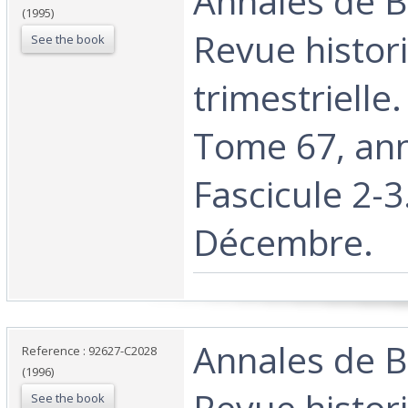
‎Annales de 
(1995)
Revue histor
See the book
trimestrielle
Tome 67, an
Fascicule 2-3.
Décembre. ‎
‎Annales de 
Reference : 92627-C2028
(1996)
Revue histor
See the book