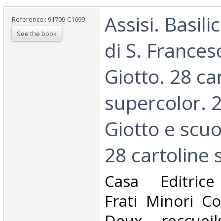
‎Assisi. Basil
Reference : 91709-C1699
See the book
di S. Francesc
Giotto. 28 ca
supercolor. 2
Giotto e scu
28 cartoline s
‎Casa Editric
Frati Minori Co
Deux reccuei