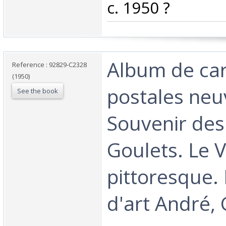
‎c. 1950 ?‎
‎Album de ca
Reference : 92829-C2328
(1950)
postales neu
See the book
Souvenir de
Goulets. Le 
pittoresque. 
d'art André, 