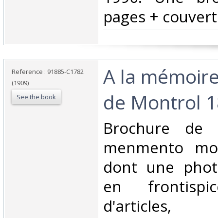
pages + couvertu
‎A la mémoir
Reference : 91885-C1782
(1909)
de Montrol 1
See the book
‎Brochure de
menmento mor
dont une phot
en frontispi
d'articles,