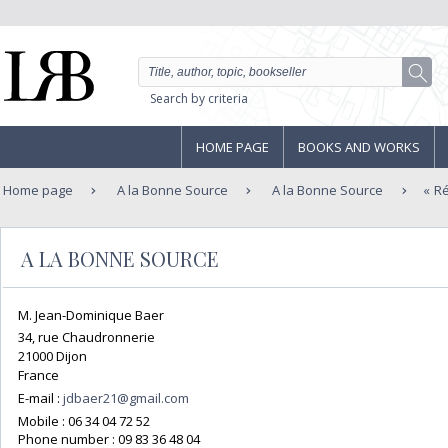
Search by criteria
HOME PAGE
BOOKS AND WORKS
Home page
A la Bonne Source
A la Bonne Source
Ré
A LA BONNE SOURCE
M. Jean-Dominique Baer
34, rue Chaudronnerie
21000 Dijon
France
E-mail :
jdbaer21@gmail.com
Mobile :
06 34 04 72 52
Phone number :
09 83 36 48 04