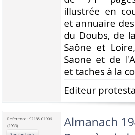
illustrée en co
et annuaire des 
du Doubs, de la
Saône et Loire
Saone et de l'A
et taches à la co
‎Editeur protestan
‎Almanach 1
Reference : 92185-C1906
(1939)
See the book