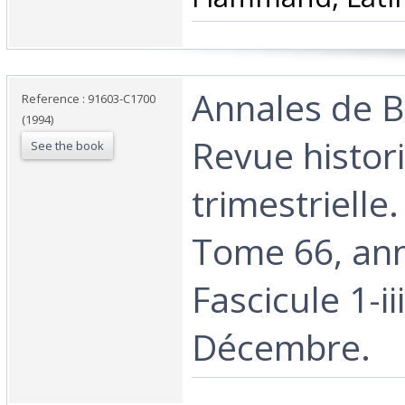
‎Annales de 
Reference : 91603-C1700
(1994)
Revue histor
See the book
trimestrielle
Tome 66, an
Fascicule 1-iii
Décembre. ‎