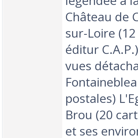
légendée à l
Château de 
sur-Loire (12
éditur C.A.P.
vues détacha
Fontaineblea
postales) L'E
Brou (20 car
et ses enviro