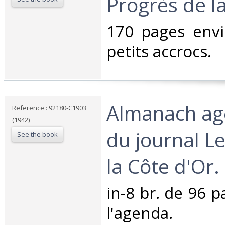
Progrès de la
‎170 pages env
petits accrocs. ‎
‎Almanach a
Reference : 92180-C1903
(1942)
du journal L
See the book
la Côte d'Or. ‎
‎in-8 br. de 96 
l'agenda.‎