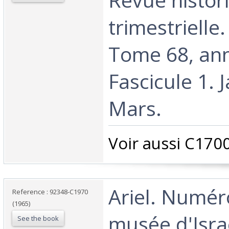
trimestrielle
Tome 68, an
Fascicule 1. J
Mars. ‎
‎Voir aussi C1700
‎Ariel. Numér
Reference : 92348-C1970
(1965)
musée d'Isra
See the book