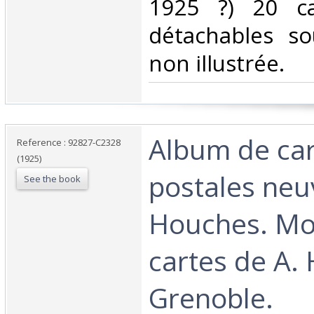
1925 ?) 20 ca
détachables so
non illustrée. ‎
‎Album de ca
Reference : 92827-C2328
(1925)
postales neu
See the book
Houches. Mon
cartes de A. 
Grenoble. ‎