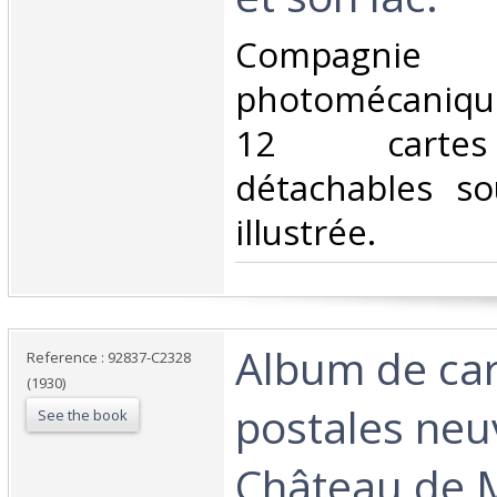
‎Compagni
photomécanique
12 cartes
détachables so
illustrée. ‎
‎Album de ca
Reference : 92837-C2328
(1930)
postales neu
See the book
Château de 