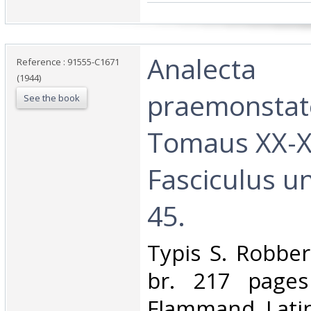
‎Analecta
Reference : 91555-C1671
(1944)
praemonstat
See the book
Tomaus XX-X
Fasciculus un
45. ‎
‎Typis S. Robber
br. 217 pages
Flammand, Latin.