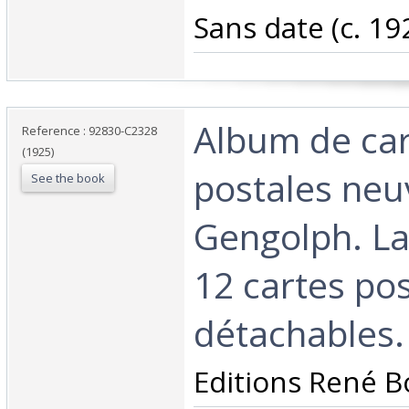
‎Sans date (c. 1925
‎Album de ca
Reference : 92830-C2328
(1925)
postales neuv
See the book
Gengolph. L
12 cartes po
détachables. 
‎Editions René Bo