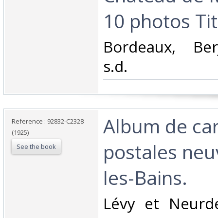
10 photos Tito
‎Bordeaux, Ber
s.d. ‎
‎Album de ca
Reference : 92832-C2328
(1925)
postales neu
See the book
les-Bains.‎
‎Lévy et Neurde