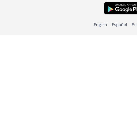
English
Español
Po