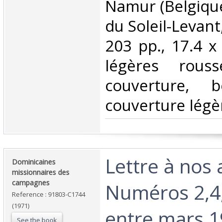
‎Namur (Belgique
du Soleil-Levant
203 pp., 17.4 x
légères rous
couverture, 
couverture légèr
‎Lettre à nos
‎Dominicaines
missionnaires des
campagnes‎
Numéros 2,4, 
Reference : 91803-C1744
(1971)
entre mars 1
See the book