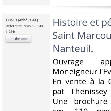
‎Histoire et 
‎Duplus (Abbé H.-M.)‎
Reference : 98497-C3248
Saint Marcou
(1924)
See the book
Nanteuil.‎
‎Ouvrage ap
Moneigneur l'Ev
En vente à la 
pat Thenissey 
Une brochure 