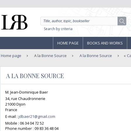
Search by criteria
HOME PAGE
BOOKS AND WORKS
Home page
A la Bonne Source
A la Bonne Source
Ca
A LA BONNE SOURCE
M. Jean-Dominique Baer
34, rue Chaudronnerie
21000 Dijon
France
E-mail :
jdbaer21@gmail.com
Mobile :
06 34 04 72 52
Phone number :
09 83 36 48 04