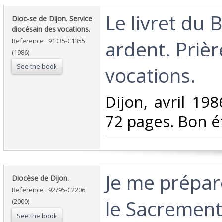
‎Le livret du 
‎Dioc-se de Dijon. Service
diocésain des vocations.‎
ardent. Prièr
Reference : 91035-C1355
(1986)
See the book
vocations. ‎
‎Dijon, avril 19
72 pages. Bon ét
‎Je me prépar
‎Diocèse de Dijon.‎
Reference : 92795-C2206
le Sacrement
(2000)
See the book