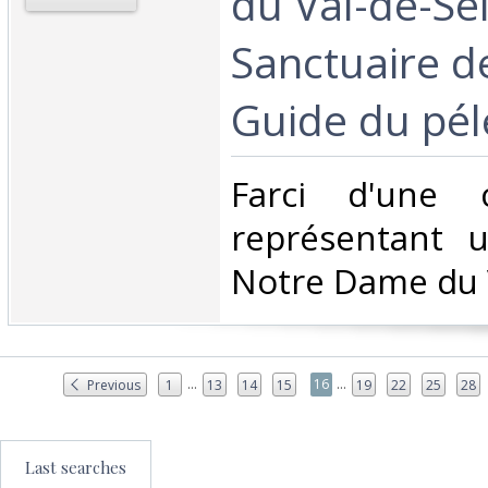
du Val-de-Se
Sanctuaire de
Guide du péle
‎Farci d'une 
représentant 
Notre Dame du V
...
...
16
Previous
1
13
14
15
19
22
25
28
Last searches