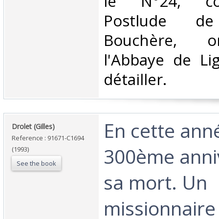
le N°24, co
Postlude 
Bouchère, o
l'Abbaye de Li
détailler. ‎
‎En cette ann
‎Drolet (Gilles)‎
Reference : 91671-C1694
300ème anni
(1993)
See the book
sa mort. Un
missionnaire