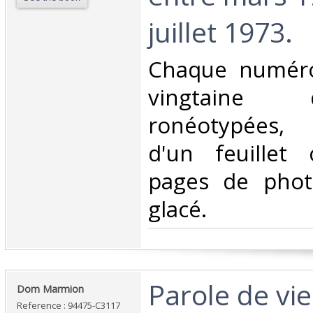
juillet 1973. ‎
‎Chaque numér
vingtaine
ronéotypées,
d'un feuillet
pages de phot
glacé. ‎
‎Parole de vie.
‎Dom Marmion‎
Reference : 94475-C3117