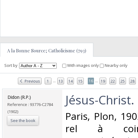
A la Bonne Source; Catholicisme (793)
Sort by
With images only
Nearby only
...
...
16
Previous
1
13
14
15
19
22
25
28
‎Jésus-Christ. ‎
‎Didon (R.P.)‎
Reference : 93776-C2784
(1902)
‎Paris, Plon, 19
See the book
rel à coin