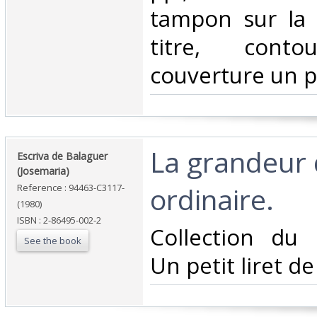
tampon sur la 
titre, cont
couverture un pe
‎La grandeur 
‎Escriva de Balaguer
(Josemaria)‎
ordinaire. ‎
Reference : 94463-C3117-
(1980)
ISBN : 2-86495-002-2
‎Collection du 
See the book
Un petit liret de