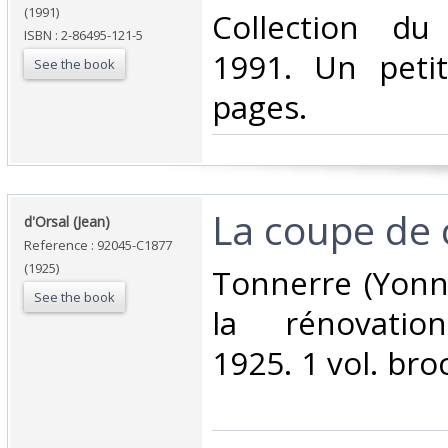
(1991)
‎Collection du
ISBN : 2-86495-121-5
1991. Un petit
See the book
pages. ‎
‎La coupe de c
‎d'Orsal (Jean)‎
Reference : 92045-C1877
(1925)
‎Tonnerre (Yonn
See the book
la rénovation
1925. 1 vol. bro