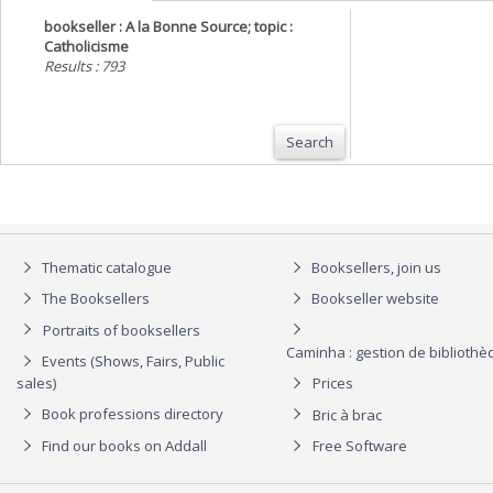
bookseller : A la Bonne Source; topic :
Catholicisme
Results : 793
Search
Thematic catalogue
Booksellers, join us
The Booksellers
Bookseller website
Portraits of booksellers
Caminha : gestion de biblioth
Events (Shows, Fairs, Public
sales)
Prices
Book professions directory
Bric à brac
Find our books on Addall
Free Software