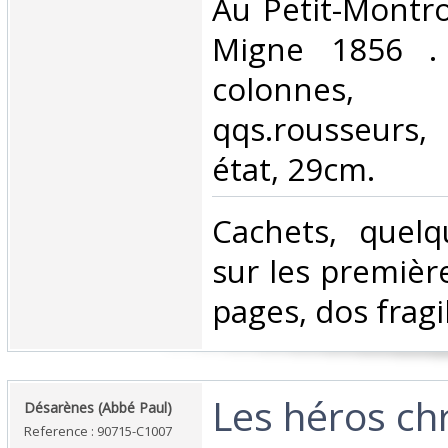
‎Au Petit-Montro
Migne 1856 .
colonnes
qqs.rousseurs,
état, 29cm.‎
‎Cachets, quel
sur les premièr
pages, dos fragile
‎Les héros ch
‎Désarènes (Abbé Paul)‎
Reference : 90715-C1007