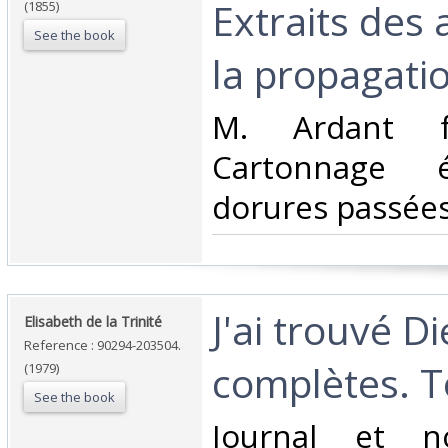
Extraits des
(1855)
See the book
la propagation
‎M. Ardant f
Cartonnage é
dorures passées.
‎J'ai trouvé 
‎Elisabeth de la Trinité‎
Reference : 90294-203504.
complètes. To
(1979)
See the book
‎Journal et n