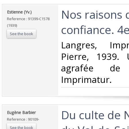
‎Nos raisons 
‎Estienne (Yv.)‎
Reference : 91399-C1578
confiance. 4e 
(1939)
See the book
‎Langres, Imp
Pierre, 1939.
agrafée de
Imprimatur. ‎
‎Du culte de
‎Eugène Barbier‎
Reference : 90109-
See the book