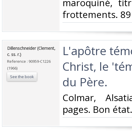
maroquiné, titr
frottements. 891
‎L'apôtre tém
‎Dillenschneider (Clement,
c. ss. r.)‎
Christ, le 'té
Reference : 90959-C1226
(1966)
See the book
du Père.‎
‎Colmar, Alsat
pages. Bon état.