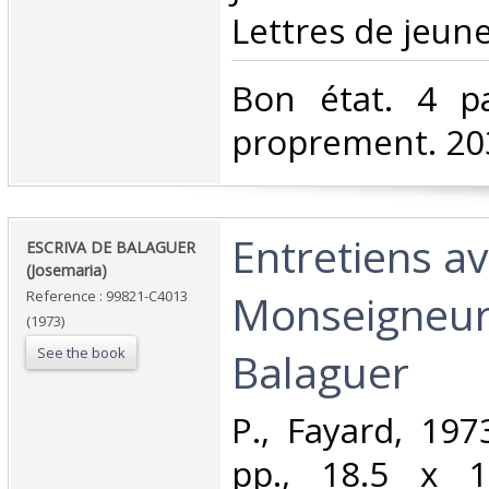
Lettres de jeune
‎Bon état. 4 p
proprement. 203
‎Entretiens a
‎ESCRIVA DE BALAGUER
(Josemaria)‎
Monseigneur 
Reference : 99821-C4013
(1973)
See the book
Balaguer‎
‎P., Fayard, 19
pp., 18.5 x 