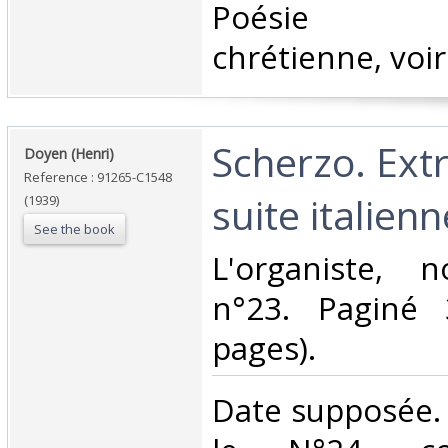
‎Poésie d'i
chrétienne, voir
‎Scherzo. Extr
‎Doyen (Henri)‎
Reference : 91265-C1548
suite italienne
(1939)
See the book
‎L'organiste, n
n°23. Paginé
pages).‎
‎Date supposée.