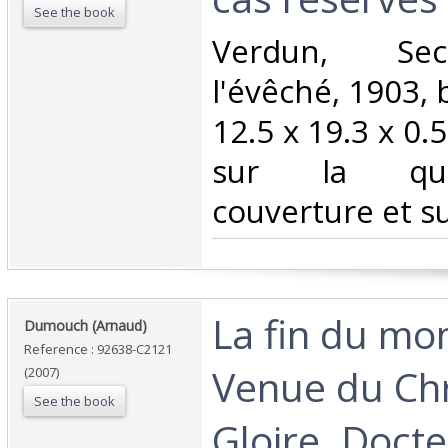
See the book
‎Verdun, Sec
l'évêché, 1903, 
12.5 x 19.3 x 0.
sur la qu
couverture et su
‎La fin du mo
‎Dumouch (Arnaud)‎
Reference : 92638-C2121
Venue du Chr
(2007)
See the book
Gloire. Doct