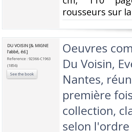
cm, 110 page
rousseurs sur la
‎Oeuvres com
‎DU VOISIN [& MIGNE
l'abbé, éd.]‎
Du Voisin, E
Reference : 92366-C1963
(1856)
See the book
Nantes, réun
première foi
collection, c
selon l'ordre