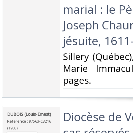
marial : le Pè
Joseph Chau
jésuite, 1611-
‎Sillery (Québec
Marie Immacul
pages.‎
‎Diocèse de 
‎DUBOIS (Louis-Ernest)‎
Reference : 97563-C3216
cas réservés‎
(1903)