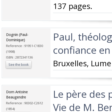
137 pages. ‎
‎Paul, théolo
‎Dognin (Paul-
Dominique)‎
confiance en 
Reference : 91951-C1830
(1998)
ISBN : 2872341136
‎Bruxelles, Lume
See the book
‎Le père des 
‎Dom Antoine
Beaugendre‎
Vie de M. Ben
Reference : 90302-C2612
(1854)