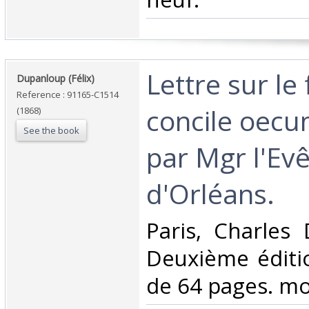
‎Lettre sur le
‎Dupanloup (Félix)‎
Reference : 91165-C1514
concile oec
(1868)
See the book
par Mgr l'Ev
d'Orléans. ‎
‎Paris, Charles
Deuxième éditi
de 64 pages. mou