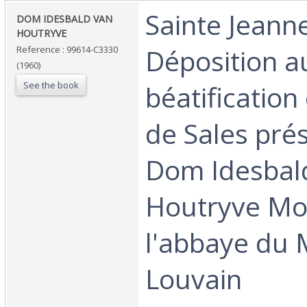
‎Sainte Jeann
‎DOM IDESBALD VAN
HOUTRYVE‎
Déposition a
Reference : 99614-C3330
(1960)
See the book
béatification
de Sales pré
Dom Idesbal
Houtryve Mo
l'abbaye du 
Louvain‎