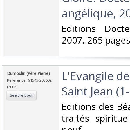
angélique, 20
‎Editions Doct
2007. 265 pages 
‎L'Evangile d
‎Dumoulin (Père Pierre)‎
Reference : 91545-203602
Saint Jean (1-
(2002)
See the book
‎Editions des Bé
traités spiritu
neuf.‎