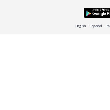
English
Español
Po