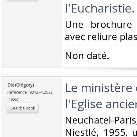
l'Eucharistie. 
‎Une brochure
avec reliure plas
‎Non daté. ‎
‎Le ministère
‎Dix (Grégory)‎
Reference : 93127-C2532
l'Eglise ancie
(1955)
See the book
‎Neuchatel-Pari
Niestlé, 1955. u