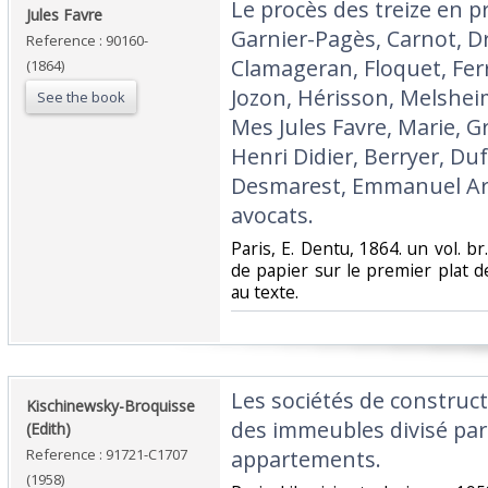
‎Le procès des treize en 
‎Jules Favre‎
Garnier-Pagès, Carnot, D
Reference : 90160-
Clamageran, Floquet, Ferr
(1864)
Jozon, Hérisson, Melshei
See the book
Mes Jules Favre, Marie, Gr
Henri Didier, Berryer, Du
Desmarest, Emmanuel Ar
avocats. ‎
‎Paris, E. Dentu, 1864. un vol. 
de papier sur le premier plat d
au texte. ‎
‎Les sociétés de construct
‎Kischinewsky-Broquisse
des immeubles divisé par
(Edith)‎
Reference : 91721-C1707
appartements.‎
(1958)