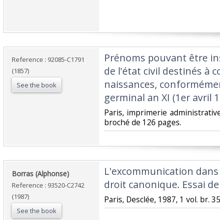
‎Prénoms pouvant être ins
Reference : 92085-C1791
de l'état civil destinés à 
(1857)
naissances, conformément
See the book
germinal an XI (1er avril 18
‎Paris, imprimerie administrati
broché de 126 pages. ‎
‎L'excommunication dans
‎Borras (Alphonse)‎
droit canonique. Essai de d
Reference : 93520-C2742
(1987)
‎Paris, Desclée, 1987, 1 vol. br. 3
See the book