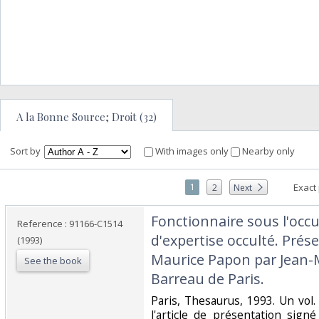
A la Bonne Source; Droit (32)
Sort by
With images only
Nearby only
1
Exact
2
Next
‎Fonctionnaire sous l'occ
Reference : 91166-C1514
d'expertise occulté. Prés
(1993)
Maurice Papon par Jean-
See the book
Barreau de Paris. ‎
‎Paris, Thesaurus, 1993. Un vol
l'article de présentation sign