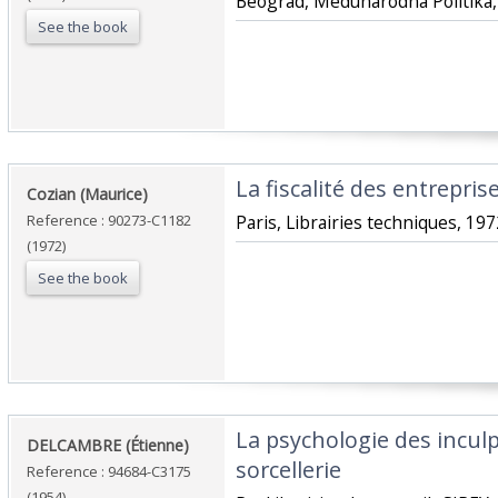
‎Beograd, Medunarodna Politika, 
See the book
‎La fiscalité des entrepris
‎Cozian (Maurice)‎
Reference : 90273-C1182
‎Paris, Librairies techniques, 1972
(1972)
See the book
‎La psychologie des incul
‎DELCAMBRE (Étienne)‎
sorcellerie‎
Reference : 94684-C3175
(1954)