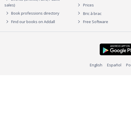
sales)
Prices
Book professions directory
Bric à brac
Find our books on Addall
Free Software
English
Español
Po