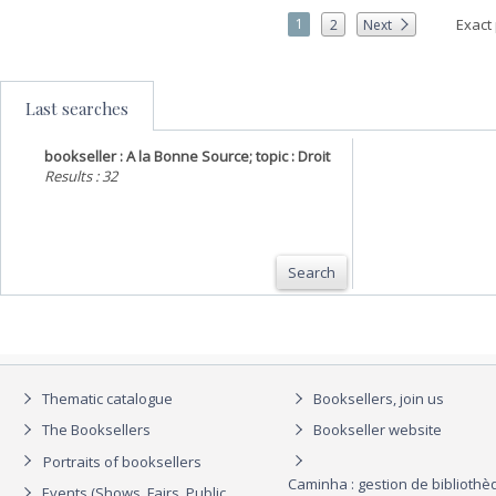
1
Exact
2
Next
Last searches
bookseller : A la Bonne Source; topic : Droit
Results : 32
Search
Thematic catalogue
Booksellers, join us
The Booksellers
Bookseller website
Portraits of booksellers
Caminha : gestion de biblioth
Events (Shows, Fairs, Public