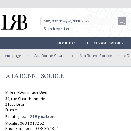
Search by criteria
HOME PAGE
BOOKS AND WORKS
Home page
A la Bonne Source
A la Bonne Source
Dr
A LA BONNE SOURCE
M. Jean-Dominique Baer
34, rue Chaudronnerie
21000 Dijon
France
E-mail :
jdbaer21@gmail.com
Mobile :
06 34 04 72 52
Phone number :
09 83 36 48 04