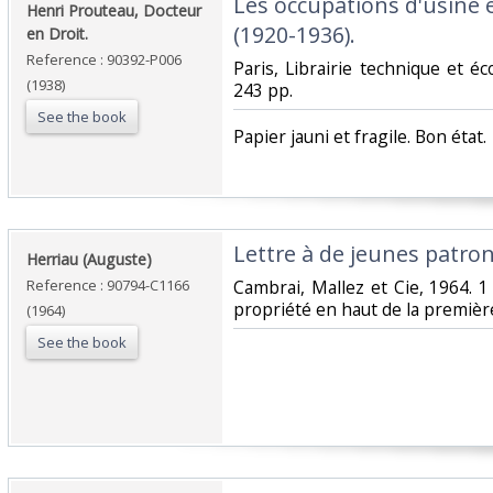
‎Les occupations d'usine e
‎Henri Prouteau, Docteur
(1920-1936).‎
en Droit.‎
Reference : 90392-P006
‎Paris, Librairie technique et é
(1938)
243 pp. ‎
See the book
‎Papier jauni et fragile. Bon état. ‎
‎Lettre à de jeunes patro
‎Herriau (Auguste)‎
Reference : 90794-C1166
‎Cambrai, Mallez et Cie, 1964. 
propriété en haut de la première
(1964)
See the book