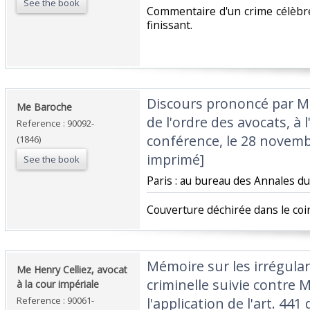
See the book
‎Commentaire d'un crime célèbr
finissant.‎
‎Discours prononcé par M
‎Me Baroche‎
de l'ordre des avocats, à 
Reference : 90092-
conférence, le 28 novemb
(1846)
imprimé]‎
See the book
‎Paris : au bureau des Annales du 
‎Couverture déchirée dans le coin
‎Mémoire sur les irrégula
‎Me Henry Celliez, avocat
criminelle suivie contre M
à la cour impériale‎
Reference : 90061-
l'application de l'art. 441