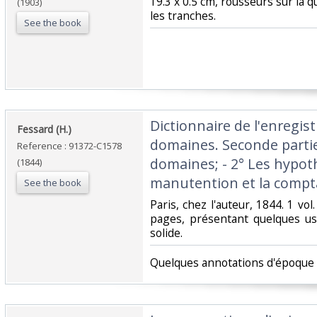
19.3 x 0.5 cm, rousseurs sur la 
(1903)
les tranches.‎
See the book
‎Dictionnaire de l'enregi
‎Fessard (H.)‎
domaines. Seconde parti
Reference : 91372-C1578
domaines; - 2° Les hypoth
(1844)
manutention et la comptab
See the book
‎Paris, chez l'auteur, 1844. 1 vol
pages, présentant quelques u
solide. ‎
‎Quelques annotations d'époque 