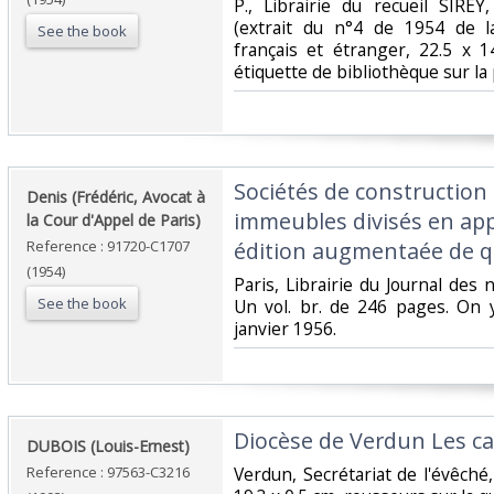
‎P., Librairie du recueil SIRE
(extrait du n°4 de 1954 de l
See the book
français et étranger, 22.5 x 1
étiquette de bibliothèque sur la
‎Sociétés de construction
‎Denis (Frédéric, Avocat à
immeubles divisés en ap
la Cour d'Appel de Paris)‎
Reference : 91720-C1707
édition augmentaée de qu
(1954)
‎Paris, Librairie du Journal des 
See the book
Un vol. br. de 246 pages. On y
janvier 1956. ‎
‎Diocèse de Verdun Les ca
‎DUBOIS (Louis-Ernest)‎
Reference : 97563-C3216
‎Verdun, Secrétariat de l'évêché,