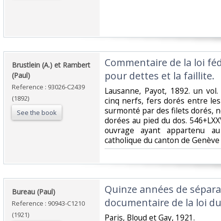
‎Commentaire de la loi fé
‎Brustlein (A.) et Rambert
pour dettes et la faillite. ‎
(Paul)‎
Reference : 93026-C2439
‎Lausanne, Payot, 1892. un vol
(1892)
cinq nerfs, fers dorés entre les
surmonté par des filets dorés, 
See the book
dorées au pied du dos. 546+LXXV
ouvrage ayant appartenu au 
catholique du canton de Genève a
‎Quinze années de sépara
‎Bureau (Paul)‎
documentaire de la loi du
Reference : 90943-C1210
(1921)
‎Paris, Bloud et Gay, 1921.‎