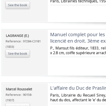
‎Paris, Librairies techniques, 1958
See the book
‎Manuel complet pour les
‎LAGRANGE (E.)‎
licencié en droit. 3ème e
Reference : 97284-C3181
(1833)
‎P., Mansut fils éditeur, 1833, re
x 2.8 cm, coiffe supérieure arrac
See the book
‎L'affaire du Duc de Prasli
‎Marcel Rousselet‎
Reference : 90158-
‎Paris, Librairie du Recueil Si
haut du dos, affectant le 'e' du de
(1937)