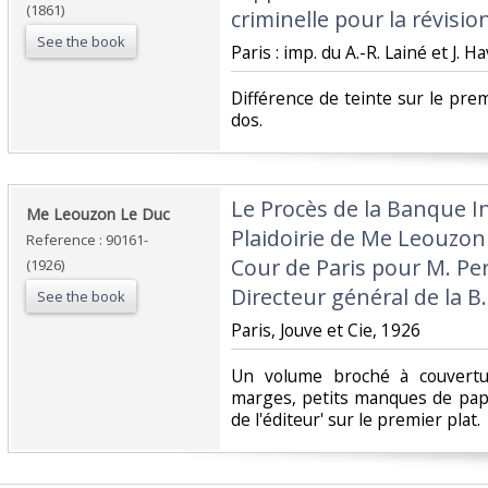
(1861)
criminelle pour la révisio
See the book
‎Paris : imp. du A.-R. Lainé et J. H
‎Différence de teinte sur le prem
dos.‎
‎Le Procès de la Banque I
‎Me Leouzon Le Duc‎
Plaidoirie de Me Leouzon 
Reference : 90161-
Cour de Paris pour M. Pe
(1926)
Directeur général de la B.I.
See the book
‎Paris, Jouve et Cie, 1926‎
‎Un volume broché à couvert
marges, petits manques de pap
de l'éditeur' sur le premier plat. ‎