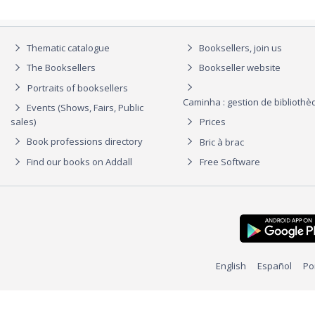
Thematic catalogue
Booksellers, join us
The Booksellers
Bookseller website
Portraits of booksellers
Caminha : gestion de biblioth
Events (Shows, Fairs, Public
sales)
Prices
Book professions directory
Bric à brac
Find our books on Addall
Free Software
English
Español
Po