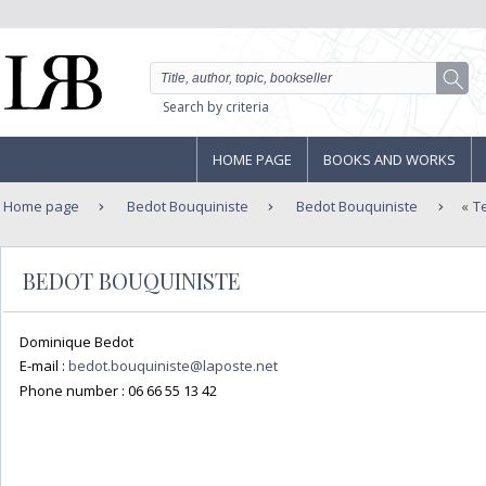
Search by criteria
HOME PAGE
BOOKS AND WORKS
Home page
Bedot Bouquiniste
Bedot Bouquiniste
T
BEDOT BOUQUINISTE
Dominique Bedot
E-mail :
bedot.bouquiniste@laposte.net
Phone number :
06 66 55 13 42