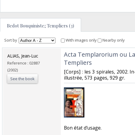
Bedot Bouquiniste; Templiers (3)
Sort by
With images only
Nearby only
‎Acta Templarorium ou L
‎ALIAS, Jean-Luc‎
Templiers‎
Reference : 02887
(2002)
‎[Corps] : les 3 spirales, 2002. 
illustrée, 573 pages, 929 gr.‎
See the book
‎Bon état d'usage.‎