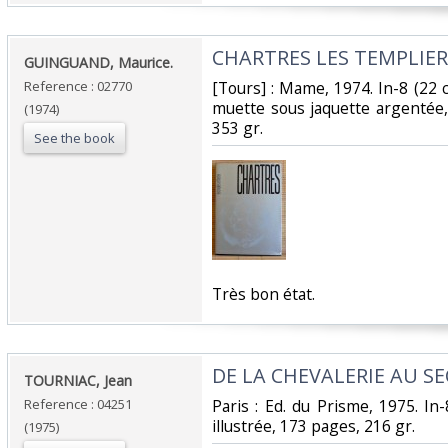
‎CHARTRES LES TEMPLIER
‎GUINGUAND, Maurice.‎
Reference : 02770
‎[Tours] : Mame, 1974. In-8 (22
muette sous jaquette argentée,
(1974)
353 gr.‎
See the book
‎Très bon état.‎
‎DE LA CHEVALERIE AU S
‎TOURNIAC, Jean‎
Reference : 04251
‎Paris : Ed. du Prisme, 1975. I
illustrée, 173 pages, 216 gr. ‎
(1975)